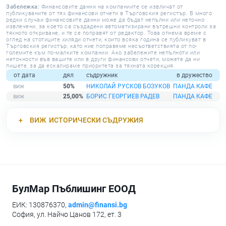
Забележка:
Финансовите данни на компаниите се извличат от
публикуваните от тях финансови отчети в Търговския регистър. В много
редки случаи финансовите данни може да бъдат непълни или неточно
извлечени, за което са създадени автоматизирани вътрешни контроли за
тяхното откриване, и те се поправят от редактор. Това отнема време с
оглед на стотиците хиляди отчети, които всяка година се публикуват в
Търговския регистър, като ние поправяме несъответствията от по-
големите към по-малките компании. Ако забележите непълноти или
неточности във вашите или в други финансови отчети, можете да ни
пишете, за да ескалираме приоритета за тяхната корекция.
от дата
дял
съдружник
в дружество
50%
НИКОЛАЙ РУСКОВ БОЗУКОВ
ПАНДА КАФЕ
25,00%
БОРИС ГЕОРГИЕВ РАДЕВ
ПАНДА КАФЕ
ВИЖ
ИСТОРИЧЕСКИ СЪДРУЖИЯ
БулМар Пъблишинг ЕООД
ЕИК: 130876370,
admin@finansi.bg
София, ул. Найчо Цанов 172, ет. 3