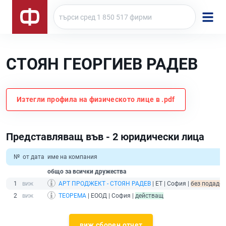
СТОЯН ГЕОРГИЕВ РАДЕВ
Изтегли профила на физическото лице в .pdf
Представляващ във - 2 юридически лица
№
от дата
име на компания
общо за всички дружества
1
АРТ ПРОДЖЕКТ - СТОЯН РАДЕВ
| ЕТ | София |
без подаден
2
ТЕОРЕМА
| ЕООД | София |
действащ
виж сборен отчет