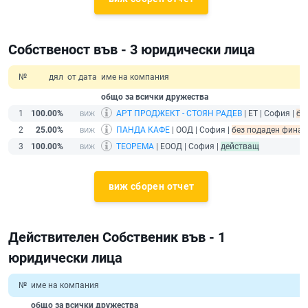
Собственост във - 3 юридически лица
№
дял
от дата
име на компания
общо за всички дружества
1
100.00%
АРТ ПРОДЖЕКТ - СТОЯН РАДЕВ
| ЕТ | София |
бе
2
25.00%
ПАНДА КАФЕ
| ООД | София |
без подаден финанс
3
100.00%
ТЕОРЕМА
| ЕООД | София |
действащ
виж сборен отчет
Действителен Собственик във - 1
юридически лица
№
име на компания
общо за всички дружества