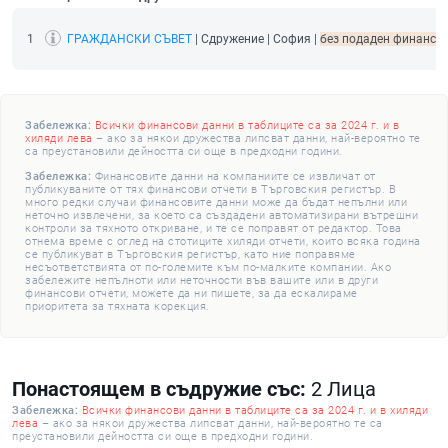
1
ГРАЖДАНСКИ СЪВЕТ
| Сдружение | София |
без подаден финансов 
Забележка:
Всички финансови данни в таблиците са за 2024 г. и в
хиляди лева
– ако за някои дружества липсват данни, най-вероятно те
са преустановили дейността си още в предходни години.
Забележка:
Финансовите данни на компаниите се извличат от
публикуваните от тях финансови отчети в Търговския регистър. В
много редки случаи финансовите данни може да бъдат непълни или
неточно извлечени, за което са създадени автоматизирани вътрешни
контроли за тяхното откриване, и те се поправят от редактор. Това
отнема време с оглед на стотиците хиляди отчети, които всяка година
се публикуват в Търговския регистър, като ние поправяме
несъответствията от по-големите към по-малките компании. Ако
забележите непълноти или неточности във вашите или в други
финансови отчети, можете да ни пишете, за да ескалираме
приоритета за тяхната корекция.
Понастоящем в съдружие със:
2 Лица
Забележка:
Всички финансови данни в таблиците са за 2024 г. и в хиляди
лева
– ако за някои дружества липсват данни, най-вероятно те са
преустановили дейността си още в предходни години.