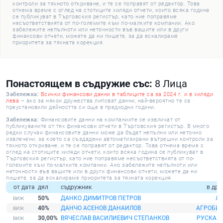
контроли за тяхното откриване, и те се поправят от редактор. Това
отнема време с оглед на стотиците хиляди отчети, които всяка година
се публикуват в Търговския регистър, като ние поправяме
несъответствията от по-големите към по-малките компании. Ако
забележите непълноти или неточности във вашите или в други
финансови отчети, можете да ни пишете, за да ескалираме
приоритета за тяхната корекция.
Понастоящем в съдружие със:
8 Лица
Забележка:
Всички финансови данни в таблиците са за 2024 г. и в хиляди
лева
– ако за някои дружества липсват данни, най-вероятно те са
преустановили дейността си още в предходни години.
Забележка:
Финансовите данни на компаниите се извличат от
публикуваните от тях финансови отчети в Търговския регистър. В много
редки случаи финансовите данни може да бъдат непълни или неточно
извлечени, за което са създадени автоматизирани вътрешни контроли за
тяхното откриване, и те се поправят от редактор. Това отнема време с
оглед на стотиците хиляди отчети, които всяка година се публикуват в
Търговския регистър, като ние поправяме несъответствията от по-
големите към по-малките компании. Ако забележите непълноти или
неточности във вашите или в други финансови отчети, можете да ни
пишете, за да ескалираме приоритета за тяхната корекция.
от дата
дял
съдружник
в дру
50%
ДАНКО ДИМИТРОВ ПЕТРОВ
Л
40%
ДАНЧО АСЕНОВ ДАНАИЛОВ
АГРОБИЛ
30,00%
ВЯЧЕСЛАВ ВАСИЛИЕВИЧ СТЕПАНКОВ
РУСКА 