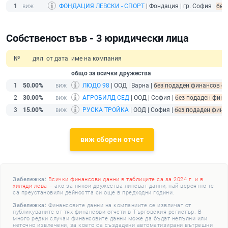
1
ФОНДАЦИЯ ЛЕВСКИ - СПОРТ
| Фондация | гр. София |
без
Собственост във - 3 юридически лица
№
дял
от дата
име на компания
общо за всички дружества
1
50.00%
ЛЮДО 98
| ООД | Варна |
без подаден финансов отч
2
30.00%
АГРОБИЛД СЕД
| ООД | София |
без подаден финан
3
15.00%
РУСКА ТРОЙКА
| ООД | София |
без подаден финан
виж сборен отчет
Забележка:
Всички финансови данни в таблиците са за 2024 г. и в
хиляди лева
– ако за някои дружества липсват данни, най-вероятно те
са преустановили дейността си още в предходни години.
Забележка:
Финансовите данни на компаниите се извличат от
публикуваните от тях финансови отчети в Търговския регистър. В
много редки случаи финансовите данни може да бъдат непълни или
неточно извлечени, за което са създадени автоматизирани вътрешни