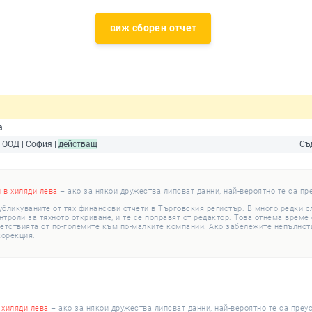
виж сборен отчет
а
 ООД | София |
действащ
Съ
и в хиляди лева
– ако за някои дружества липсват данни, най-вероятно те са пр
убликуваните от тях финансови отчети в Търговския регистър. В много редки 
роли за тяхното откриване, и те се поправят от редактор. Това отнема време с
етствията от по-големите към по-малките компании. Ако забележите непълноти
корекция.
 хиляди лева
– ако за някои дружества липсват данни, най-вероятно те са преу