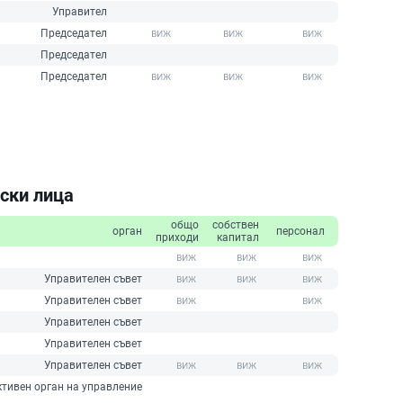
Управител
Председател
Председател
Председател
ски лица
общо
собствен
орган
персонал
приходи
капитал
Управителен съвет
Управителен съвет
Управителен съвет
Управителен съвет
Управителен съвет
ктивен орган на управление