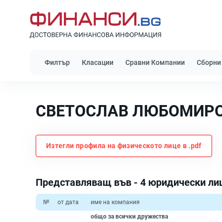
Филтър
Класации
Сравни Компании
Сборни
СВЕТОСЛАВ ЛЮБОМИРО
Изтегли профила на физическото лице в .pdf
Представляващ във - 4 юридически ли
№
от дата
име на компания
общо за всички дружества