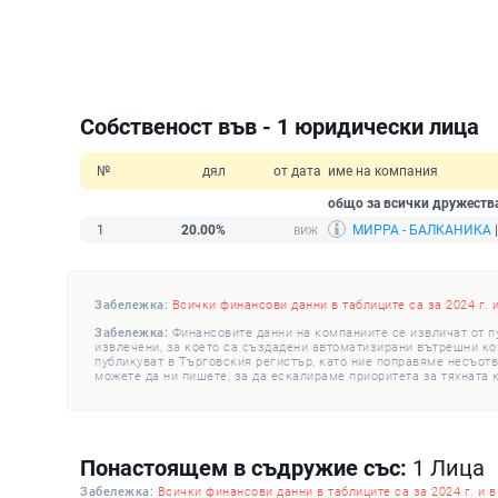
Собственост във - 1 юридически лица
№
дял
от дата
име на компания
общо за всички дружеств
1
20.00%
МИРРА - БАЛКАНИКА
|
Забележка:
Всички финансови данни в таблиците са за 2024 г. 
Забележка:
Финансовите данни на компаниите се извличат от п
извлечени, за което са създадени автоматизирани вътрешни конт
публикуват в Търговския регистър, като ние поправяме несъотв
можете да ни пишете, за да ескалираме приоритета за тяхната 
Понастоящем в съдружие със:
1 Лица
Забележка:
Всички финансови данни в таблиците са за 2024 г. и в