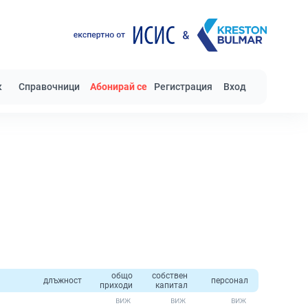
к
Справочници
Абонирай се
Регистрация
Вход
общо
собствен
длъжност
персонал
приходи
капитал