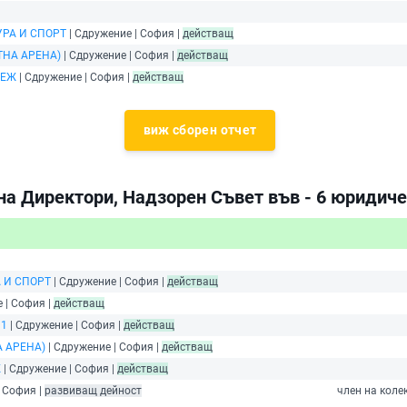
РА И СПОРТ
| Сдружение | София |
действащ
ТНА АРЕНА)
| Сдружение | София |
действащ
ЛЕЖ
| Сдружение | София |
действащ
виж сборен отчет
на Директори, Надзорен Съвет във - 6 юридиче
 И СПОРТ
| Сдружение | София |
действащ
 | София |
действащ
11
| Сдружение | София |
действащ
 АРЕНА)
| Сдружение | София |
действащ
Ж
| Сдружение | София |
действащ
. София |
развиващ дейност
член на коле