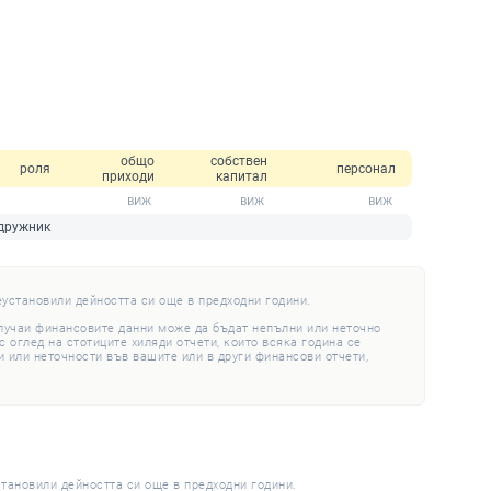
общо
собствен
роля
персонал
приходи
капитал
дружник
еустановили дейността си още в предходни години.
случаи финансовите данни може да бъдат непълни или неточно
 оглед на стотиците хиляди отчети, които всяка година се
 или неточности във вашите или в други финансови отчети,
становили дейността си още в предходни години.