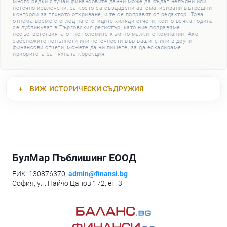
много редки случаи финансовите данни може да бъдат непълни или
неточно извлечени, за което са създадени автоматизирани вътрешни
контроли за тяхното откриване, и те се поправят от редактор. Това
отнема време с оглед на стотиците хиляди отчети, които всяка година
се публикуват в Търговския регистър, като ние поправяме
несъответствията от по-големите към по-малките компании. Ако
забележите непълноти или неточности във вашите или в други
финансови отчети, можете да ни пишете, за да ескалираме
приоритета за тяхната корекция.
ВИЖ
ИСТОРИЧЕСКИ СЪДРУЖИЯ
БулМар Пъблишинг ЕООД
ЕИК: 130876370,
admin@finansi.bg
София, ул. Найчо Цанов 172, ет. 3