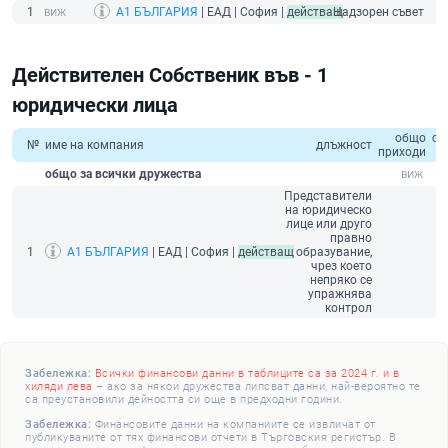
1
А1 БЪЛГАРИЯ
| ЕАД | София |
действащ
Надзорен съвет
Действителен Собственик във - 1
юридически лица
общо
со
№
име на компания
длъжност
приходи
к
общо за всички дружества
Представители
на юридическо
лице или друго
правно
1
А1 БЪЛГАРИЯ
| ЕАД | София |
действащ
образувание,
чрез което
непряко се
упражнява
контрол
Забележка:
Всички финансови данни в таблиците са за 2024 г. и в
хиляди лева
– ако за някои дружества липсват данни, най-вероятно те
са преустановили дейността си още в предходни години.
Забележка:
Финансовите данни на компаниите се извличат от
публикуваните от тях финансови отчети в Търговския регистър. В