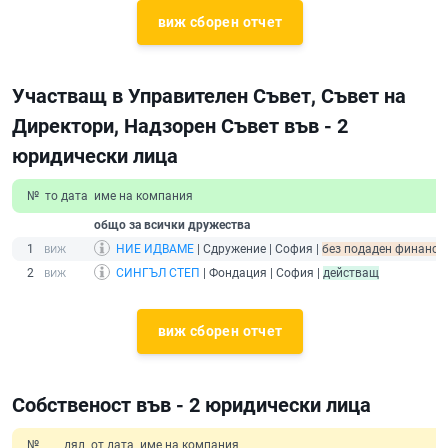
виж сборен отчет
Участващ в Управителен Съвет, Съвет на
Директори, Надзорен Съвет във - 2
юридически лица
№
то дата
име на компания
общо за всички дружества
1
НИЕ ИДВАМЕ
| Сдружение | София |
без подаден финансов
2
СИНГЪЛ СТЕП
| Фондация | София |
действащ
виж сборен отчет
Собственост във - 2 юридически лица
№
дял
от дата
име на компания