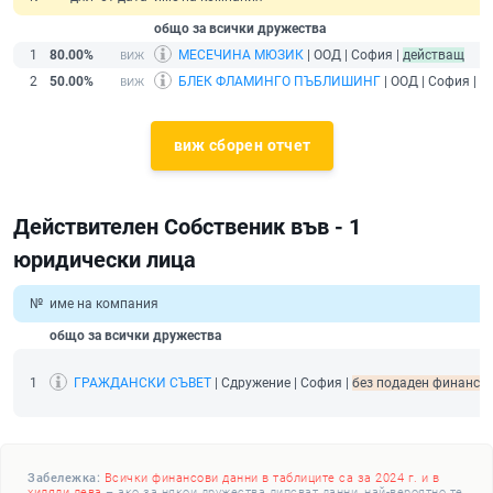
общо за всички дружества
1
80.00%
МЕСЕЧИНА МЮЗИК
| ООД | София |
действащ
2
50.00%
БЛЕК ФЛАМИНГО ПЪБЛИШИНГ
| ООД | София |
д
виж сборен отчет
Действителен Собственик във - 1
юридически лица
№
име на компания
общо за всички дружества
1
ГРАЖДАНСКИ СЪВЕТ
| Сдружение | София |
без подаден финансов 
Забележка:
Всички финансови данни в таблиците са за 2024 г. и в
хиляди лева
– ако за някои дружества липсват данни, най-вероятно те