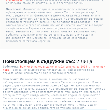
са преустановили дейността си още в предходни години.
Забележка:
Финансовите данни на компаниите се извличат от
публикуваните от тях финансови отчети в Търговския регистър. В
много редки случаи финансовите данни може да бъдат непълни или
неточно извлечени, за което са създадени автоматизирани вътрешни
контроли за тяхното откриване, и те се поправят от редактор. Това
отнема време с оглед на стотиците хиляди отчети, които всяка година
се публикуват в Търговския регистър, като ние поправяме
несъответствията от по-големите към по-малките компании. Ако
забележите непълноти или неточности във вашите или в други
финансови отчети, можете да ни пишете, за да ескалираме
приоритета за тяхната корекция.
Понастоящем в съдружие със:
2 Лица
Забележка:
Всички финансови данни в таблиците са за 2024 г. и в хиляди
лева
– ако за някои дружества липсват данни, най-вероятно те са
преустановили дейността си още в предходни години.
Забележка:
Финансовите данни на компаниите се извличат от
публикуваните от тях финансови отчети в Търговския регистър. В много
редки случаи финансовите данни може да бъдат непълни или неточно
извлечени, за което са създадени автоматизирани вътрешни контроли за
тяхното откриване, и те се поправят от редактор. Това отнема време с
оглед на стотиците хиляди отчети, които всяка година се публикуват в
Търговския регистър, като ние поправяме несъответствията от по-
големите към по-малките компании. Ако забележите непълноти или
неточности във вашите или в други финансови отчети, можете да ни
пишете, за да ескалираме приоритета за тяхната корекция.