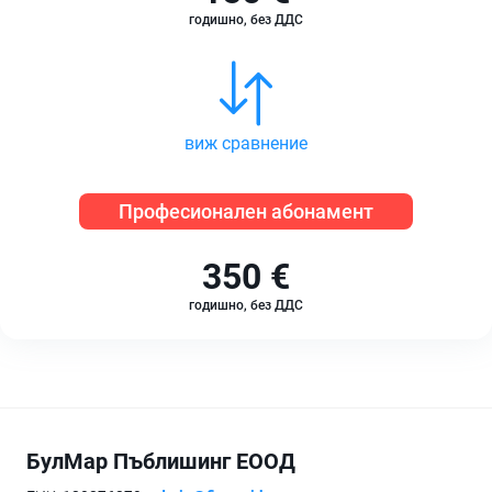
годишно, без ДДС
виж сравнение
Професионален абонамент
350 €
годишно, без ДДС
БулМар Пъблишинг ЕООД