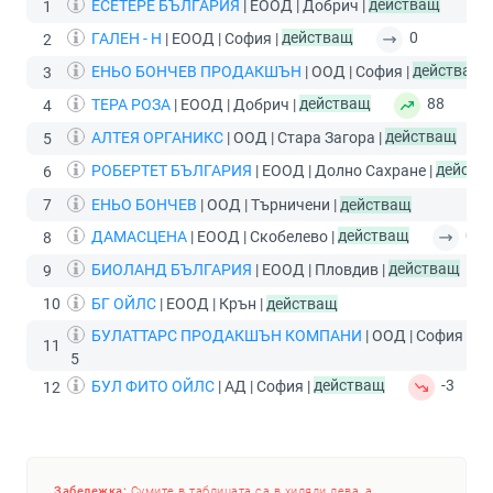
ЕСЕТЕРЕ БЪЛГАРИЯ
| ЕООД | Добрич |
действащ
1
ГАЛЕН - Н
| ЕООД | София |
действащ
0
2
ЕНЬО БОНЧЕВ ПРОДАКШЪН
| ООД | София |
действащ
3
ТЕРА РОЗА
| ЕООД | Добрич |
действащ
88
4
АЛТЕЯ ОРГАНИКС
| ООД | Стара Загора |
действащ
5
РОБЕРТЕТ БЪЛГАРИЯ
| ЕООД | Долно Сахране |
действ
6
7
ЕНЬО БОНЧЕВ
| ООД | Търничени |
действащ
ДАМАСЦЕНА
| ЕООД | Скобелево |
действащ
0
8
БИОЛАНД БЪЛГАРИЯ
| ЕООД | Пловдив |
действащ
9
10
БГ ОЙЛС
| ЕООД | Крън |
действащ
БУЛАТТАРС ПРОДАКШЪН КОМПАНИ
| ООД | София |
де
11
5
БУЛ ФИТО ОЙЛС
| АД | София |
действащ
-3
12
Забележка:
Сумите в таблицата са в хиляди лева, а