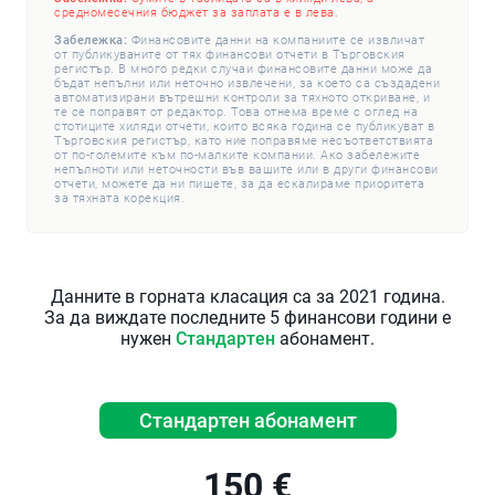
средномесечния бюджет за заплата е в лева.
Забележка:
Финансовите данни на компаниите се извличат
от публикуваните от тях финансови отчети в Търговския
регистър. В много редки случаи финансовите данни може да
бъдат непълни или неточно извлечени, за което са създадени
автоматизирани вътрешни контроли за тяхното откриване, и
те се поправят от редактор. Това отнема време с оглед на
стотиците хиляди отчети, които всяка година се публикуват в
Търговския регистър, като ние поправяме несъответствията
от по-големите към по-малките компании. Ако забележите
непълноти или неточности във вашите или в други финансови
отчети, можете да ни пишете, за да ескалираме приоритета
за тяхната корекция.
Данните в горната класация са за 2021 година.
За да виждате последните 5 финансови години е
нужен
Стандартен
абонамент.
Стандартен абонамент
150 €