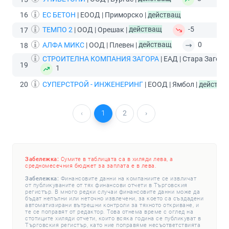
16
ЕС БЕТОН
| ЕООД | Приморско |
действащ
ТЕМПО 2
| ООД | Орешак |
действащ
-5
17
АЛФА МИКС
| ООД | Плевен |
действащ
0
18
СТРОИТЕЛНА КОМПАНИЯ ЗАГОРА
| ЕАД | Стара Загора
19
1
20
СУПЕРСТРОЙ - ИНЖЕНЕРИНГ
| ЕООД | Ямбол |
действа
‹
1
2
›
Забележка:
Сумите в таблицата са в хиляди лева, а
средномесечния бюджет за заплата е в лева.
Забележка:
Финансовите данни на компаниите се извличат
от публикуваните от тях финансови отчети в Търговския
регистър. В много редки случаи финансовите данни може да
бъдат непълни или неточно извлечени, за което са създадени
автоматизирани вътрешни контроли за тяхното откриване, и
те се поправят от редактор. Това отнема време с оглед на
стотиците хиляди отчети, които всяка година се публикуват в
Търговския регистър, като ние поправяме несъответствията