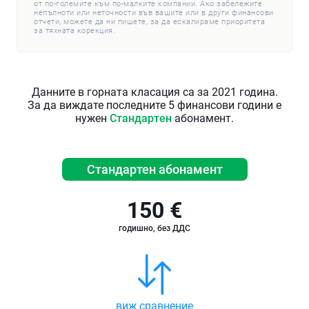
от по-големите към по-малките компании. Ако забележите
непълноти или неточности във вашите или в други финансови
отчети, можете да ни пишете, за да ескалираме приоритета
за тяхната корекция.
Данните в горната класация са за 2021 година.
За да виждате последните 5 финансови години е
нужен
Стандартен
абонамент.
Стандартен абонамент
150 €
годишно, без ДДС
виж сравнение