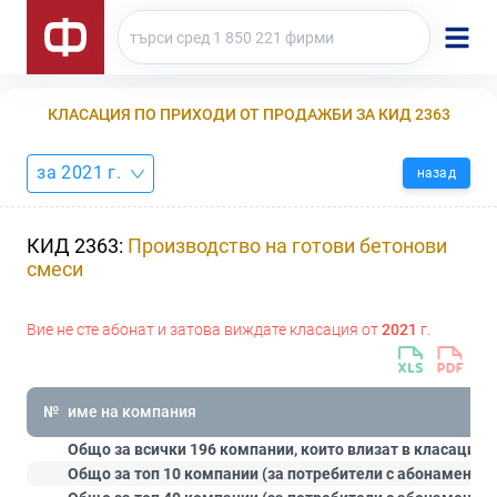
КЛАСАЦИЯ ПО ПРИХОДИ ОТ ПРОДАЖБИ ЗА КИД 2363
за 2021 г.
назад
КИД 2363:
Производство на готови бетонови
смеси
Вие не сте абонат и затова виждате класация от
2021
г.
№
име на компания
Общо за всички 196 компании, които влизат в класацият
Общо за топ 10 компании (за потребители с абонамент
С