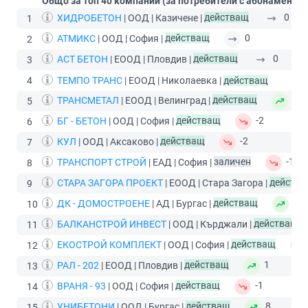
Общо за топ 40 компании (за потребители с абонамент
П
ХИДРОБЕТОН
| ООД | Казичене |
действащ
0
1
АТМИКС
| ООД | София |
действащ
0
2
АСТ БЕТОН
| ЕООД | Пловдив |
действащ
0
3
4
ТЕМПО ТРАНС
| ЕООД | Николаевка |
действащ
ТРАНСМЕТАЛ
| ЕООД | Велинград |
действащ
10
5
БГ - БЕТОН
| ООД | София |
действащ
-2
6
КУЛ
| ООД | Аксаково |
действащ
-2
7
ТРАНСПОРТ СТРОЙ
| ЕАД | София |
заличен
-1
8
СТАРА ЗАГОРА ПРОЕКТ
| ЕООД | Стара Загора |
действ
9
ДК - ДОМОСТРОЕНЕ
| АД | Бургас |
действащ
1
10
БАЛКАНСТРОЙ ИНВЕСТ
| ООД | Кърджали |
действащ
11
ЕКОСТРОЙ КОМПЛЕКТ
| ООД | София |
действащ
12
РАЛ - 202
| ЕООД | Пловдив |
действащ
1
13
ВРАНЯ - 93
| ООД | София |
действащ
-1
14
УНИБЕТОНИ
| ООД | Бургас |
действащ
8
15