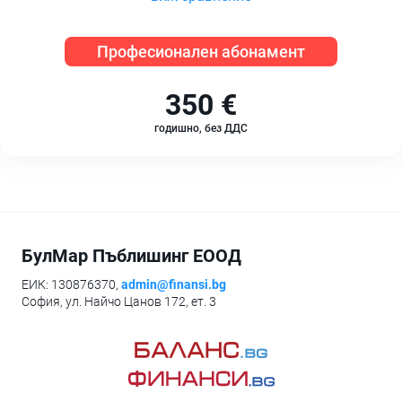
Професионален абонамент
350 €
годишно, без ДДС
БулМар Пъблишинг ЕООД
ЕИК: 130876370,
admin@finansi.bg
София, ул. Найчо Цанов 172, ет. 3