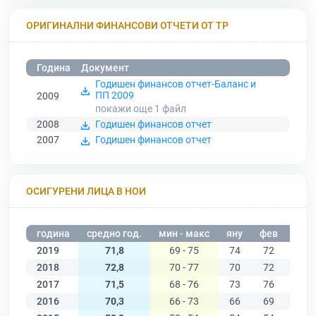
ОРИГИНАЛНИ ФИНАНСОВИ ОТЧЕТИ ОТ ТР
Година
Документ
Годишен финансов отчет-Баланс и
ПП 2009
2009
покажи още 1
файл
2008
Годишен финансов отчет
2007
Годишен финансов отчет
ОСИГУРЕНИ ЛИЦА В НОИ
година
средно год.
мин - макс
яну
фев
мар
2019
71,8
69 - 75
74
72
75
2018
72,8
70 - 77
70
72
77
2017
71,5
68 - 76
73
76
74
2016
70,3
66 - 73
66
69
72