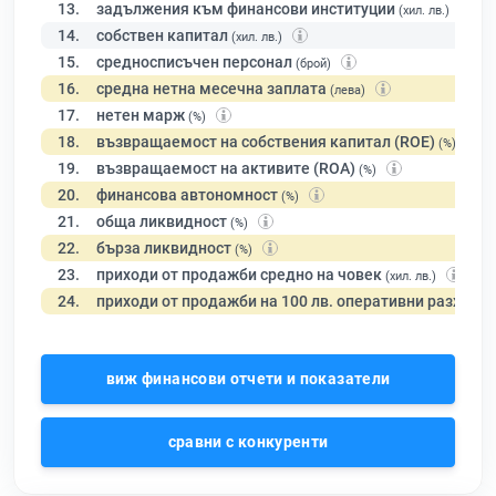
13.
задължения към финансови институции
(хил. лв.)
14.
собствен капитал
(хил. лв.)
15.
средносписъчен персонал
(брой)
16.
средна нетна месечна заплата
(лева)
17.
нетен марж
(%)
18.
възвращаемост на собствения капитал (ROE)
(%)
19.
възвращаемост на активите (ROA)
(%)
20.
финансова автономност
(%)
21.
обща ликвидност
(%)
22.
бърза ликвидност
(%)
23.
приходи от продажби средно на човек
(хил. лв.)
24.
приходи от продажби на 100 лв. оперативни разходи
виж финансови отчети и показатели
сравни с конкуренти