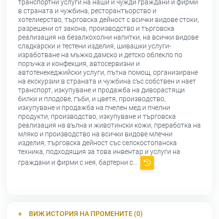
транспортни услуги на наши и чужди граждани и фирми
в страната и чужбина, ресторантъорство и
хотелиерство, търговска дейност с всички видове стоки,
разрешени от закона, производство и търговска
реализация на безалкохолни напитки, на всички видове
сладкарски и тестени изделия, шивашки услуги-
изработване на мъжко,дамско и детско облекло по
поръчка и конфекция, автосервизни и
автотенекеджийски услуги, пътна помощ, организиране
на екскурзии в страната и чужбина със собствен и нает
транспорт, изкупуване и продажба на диворастящи
билки и плодове, гъби, и цветя, производство,
изкупуване и продажба на пчелен мед и пчелни
продукти, производство, изкупуване и търговска
реализация на вълна и животински кожи, преработка на
мляко и производство на всички видове млечни
изделия, търговска дейност със селскостопанска
техника, подходящия за това инвентар и услуги на
граждани и фирми с нея, бартерни с...
ВИЖ ИСТОРИЯ НА ПРОМЕНИТЕ (0)