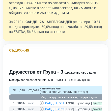
отрежда 108 486 място по заплати в България за 2019
г., на 3763 място в област Благоевград, на 75 място в
община Сатовча и 260 по КИД - 1414.
За 2019 г.
САНДЕ - 2А - АНГЕЛ САНДЕВ
реализира -10,8%
спад на приходите, -50,0% спад на печалбата, -29,5% спад
на EBITDA, 56,6% ръст на активите.
СЪДРУЖИЯ
Дружества от Група - 3
(дружества със същия
мажоритарен собственик - АНГЕЛ АСПАРУХОВ САНДЕВ)
наименование
№
дял
от дата
(правна форма, седалище, статус)
при
общо за групата - майка и дъщерни д-ва
1
100%
САНДЕ ГРУП
| ЕООД | Туховища |
действащ
2
100%
САНДЕ ТУРС
| ЕООД | Туховища |
действащ