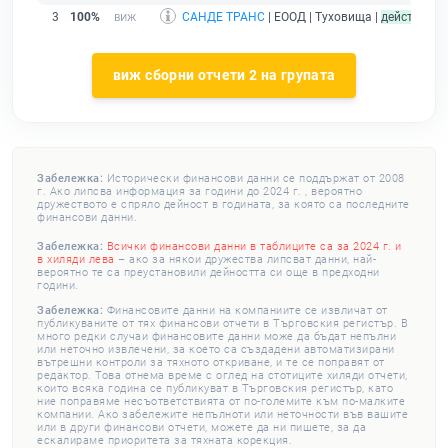
3
100%
САНДЕ ТРАНС
| ЕООД | Туховища |
действащ
виж сборни отчети 2 на групата
Забележка:
Исторически финансови данни се поддържат от 2008
г. Ако липсва информация за години до 2024 г. , вероятно
дружеството е спряло дейност в годината, за която са последните
финансови данни.
Забележка:
Всички финансови данни в таблиците са за 2024 г. и
в хиляди лева
– ако за някои дружества липсват данни, най-
вероятно те са преустановили дейността си още в предходни
години.
Забележка:
Финансовите данни на компаниите се извличат от
публикуваните от тях финансови отчети в Търговския регистър. В
много редки случаи финансовите данни може да бъдат непълни
или неточно извлечени, за което са създадени автоматизирани
вътрешни контроли за тяхното откриване, и те се поправят от
редактор. Това отнема време с оглед на стотиците хиляди отчети,
които всяка година се публикуват в Търговския регистър, като
ние поправяме несъответствията от по-големите към по-малките
компании. Ако забележите непълноти или неточности във вашите
или в други финансови отчети, можете да ни пишете, за да
ескалираме приоритета за тяхната корекция.