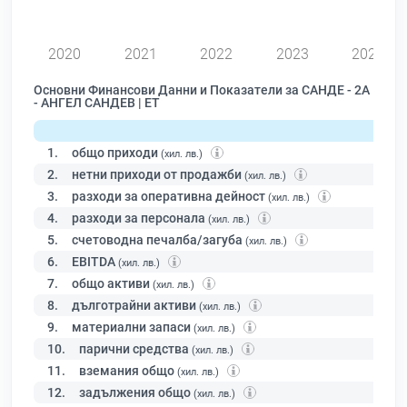
0
2020
2021
2022
2023
2024
Основни Финансови Данни и Показатели за САНДЕ - 2А
- АНГЕЛ САНДЕВ | ЕТ
1.
общо приходи
(хил. лв.)
2.
нетни приходи от продажби
(хил. лв.)
3.
разходи за оперативна дейност
(хил. лв.)
4.
разходи за персонала
(хил. лв.)
5.
счетоводна печалба/загуба
(хил. лв.)
6.
EBITDA
(хил. лв.)
7.
общо активи
(хил. лв.)
8.
дълготрайни активи
(хил. лв.)
9.
материални запаси
(хил. лв.)
10.
парични средства
(хил. лв.)
11.
вземания общо
(хил. лв.)
12.
задължения общо
(хил. лв.)