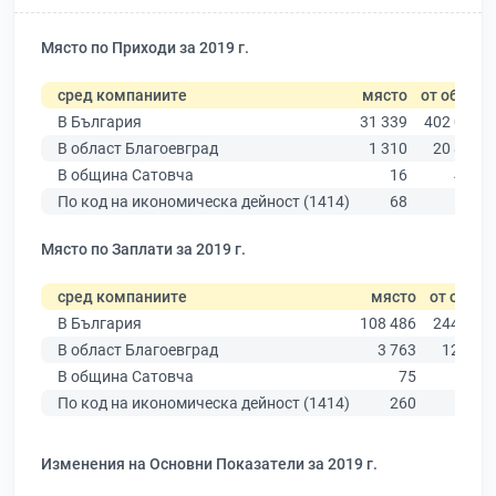
Място по Приходи за 2019 г.
сред компаниите
място
от общо
В България
31 339
402 068
В област Благоевград
1 310
20 815
В община Сатовча
16
417
По код на икономическа дейност (1414)
68
563
Място по Заплати за 2019 г.
сред компаниите
място
от общо
В България
108 486
244 684
В област Благоевград
3 763
12 607
В община Сатовча
75
286
По код на икономическа дейност (1414)
260
506
Изменения на Основни Показатели за 2019 г.