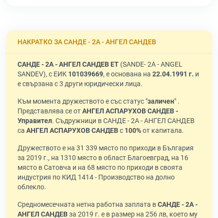
НАКРАТКО ЗА САНДЕ - 2А - АНГЕЛ САНДЕВ
САНДЕ - 2А - АНГЕЛ САНДЕВ ЕТ
(SANDE- 2A - ANGEL
SANDEV), с ЕИК
101039669
, е основана на
22.04.1991 г.
и
е свързана с 3 други юридически лица.
Към момента дружеството е със статус "
заличен
" .
Представлява се от
АНГЕЛ АСПАРУХОВ САНДЕВ -
Управител
. Съдружници в САНДЕ - 2А - АНГЕЛ САНДЕВ
са
АНГЕЛ АСПАРУХОВ САНДЕВ
с
100%
от капитала.
Дружеството е на 31 339 място по приходи в България
за 2019 г., на 1310 място в област Благоевград, на 16
място в Сатовча и на 68 място по приходи в своята
индустрия по КИД 1414 - Производство на долно
облекло.
Средномесечната нетна работна заплата в
САНДЕ - 2А -
АНГЕЛ САНДЕВ
за 2019 г. е в размер на 256 лв, което му