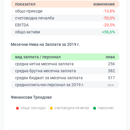
показател
изменение
общо приходи
-10,8%
счетоводна печалба
-50,0%
EBITDA
-29,5%
общо активи
+56,6%
Месечни Нива на Заплати за 2019 г.
вид заплата / персонал
лева
средна нетна месечна заплата
256
средна брутна месечна заплата
382
среден бюджет за месечна заплата
517
средносписъчен персонал за 2019 г.
Финансови Трендове
общо приходи
счетоводна печалба
персонал