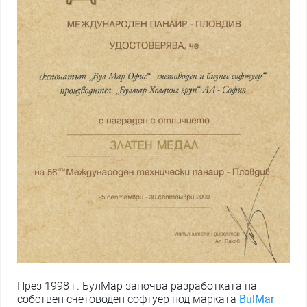
През 1998 г. БулМар започва разработката на
собствен счетоводен софтуер под марката
BulMar