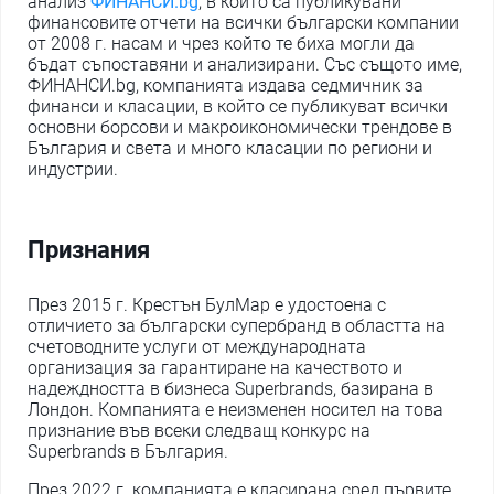
анализ
ФИНАНСИ.bg
, в който са публикувани
финансовите отчети на всички български компании
от 2008 г. насам и чрез който те биха могли да
бъдат съпоставяни и анализирани. Със същото име,
ФИНАНСИ.bg, компанията издава седмичник за
финанси и класации, в който се публикуват всички
основни борсови и макроикономически трендове в
България и света и много класации по региони и
индустрии.
Признания
През 2015 г. Крестън БулМар е удостоена с
отличието за български супербранд в областта на
счетоводните услуги от международната
организация за гарантиране на качеството и
надеждността в бизнеса Superbrands, базирана в
Лондон. Компанията е неизменен носител на това
признание във всеки следващ конкурс на
Superbrands в България.
През 2022 г. компанията е класирана сред първите