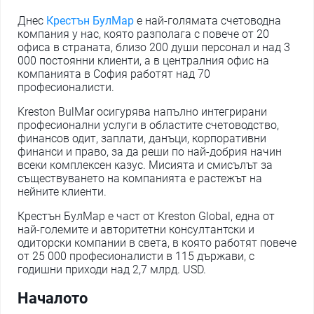
Днес
Крестън БулМар
е най-голямата счетоводна
компания у нас, която разполага с повече от 20
офиса в страната, близо 200 души персонал и над 3
000 постоянни клиенти, а в централния офис на
компанията в София работят над 70
професионалисти.
Kreston BulMar осигурява напълно интегрирани
професионални услуги в областите счетоводство,
финансов одит, заплати, данъци, корпоративни
финанси и право, за да реши по най-добрия начин
всеки комплексен казус. Мисията и смисълът за
съществуването на компанията е растежът на
нейните клиенти.
Крестън БулМар е част от Kreston Global, една от
най-големите и авторитетни консултантски и
одиторски компании в света, в която работят повече
от 25 000 професионалисти в 115 държави, с
годишни приходи над 2,7 млрд. USD.
Началото