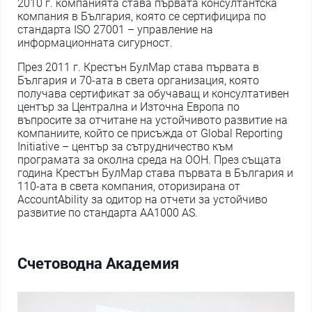
2010 г. компанията става първата консултантска
компания в България, която се сертифицира по
стандарта ISO 27001 – управление на
информационната сигурност.
През 2011 г. Крестън БулМар става първата в
България и 70-ата в света организация, която
получава сертификат за обучаващ и консултативен
център за Централна и Източна Европа по
въпросите за отчитане на устойчивото развитие на
компаниите, който се присъжда от Global Reporting
Initiative – център за сътрудничество към
програмата за околна среда на ООН. През същата
година Крестън БулМар става първата в България и
110-ата в света компания, оторизирана от
AccountAbility за одитор на отчети за устойчиво
развитие по стандарта АА1000 AS.
Счетоводна Академия