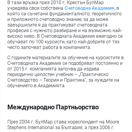
В тази връзка през 2010 г. Крестън БулМар
учредява своя собствена
Счетоводна Академия
, в
която са съчетани фундаменталното, теоретичното
и приложното счетоводно знание, за да може
завършилите я да практикуват счетоводната
професия с нужното разбиране и на възможно най-
високо ниво. В Счетоводната Академия ежегодно се
обучават по 100 курсисти, като най-добрите от тях
често започват работа в компанията.
С годините материалите за обучение на курсистите в
Счетоводната Академия се подобряват постоянно и
от 2015 г. компанията започва да издава
периодично цялостен учебник – „Практическо
Счетоводство – Теория и Практика“, за нуждите на
обучението в Академията.
Международно Партньорство
През 2004 г. БулМар става кореспондент на Moore
Stephens International за България, а през 2006 г.