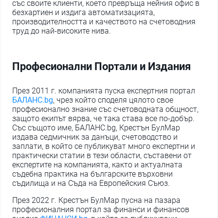
със своите клиенти, което превръща нейния офис в
безхартиен и издига автоматизацията,
производителността и качеството на счетоводния
труд до най-високите нива.
Професионални Портали и Издания
През 2011 г. компанията пуска експертния портал
БАЛАНС.bg
, чрез който споделя цялото свое
професионално знание със счетоводната общност,
защото екипът вярва, че така става все по-добър.
Със същото име, БАЛАНС.bg, Крестън БулМар
издава седмичник за данъци, счетоводство и
заплати, в който се публикуват много експертни и
практически статии в тези области, съставени от
експертите на компанията, както и актуалната
съдебна практика на българските върховни
съдилища и на Съда на Европейския Съюз.
През 2022 г. Крестън БулМар пусна на пазара
професионалния портал за финанси и финансов