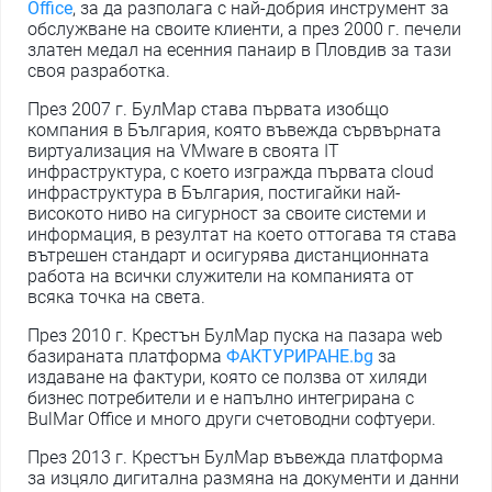
Office
, за да разполага с най-добрия инструмент за
обслужване на своите клиенти, а през 2000 г. печели
златен медал на есенния панаир в Пловдив за тази
своя разработка.
През 2007 г. БулМар става първата изобщо
компания в България, която въвежда сървърната
виртуализация на VMware в своята IT
инфраструктура, с което изгражда първата cloud
инфраструктура в България, постигайки най-
високото ниво на сигурност за своите системи и
информация, в резултат на което оттогава тя става
вътрешен стандарт и осигурява дистанционната
работа на всички служители на компанията от
всяка точка на света.
През 2010 г. Крестън БулМар пуска на пазара web
базираната платформа
ФАКТУРИРАНЕ.bg
за
издаване на фактури, която се ползва от хиляди
бизнес потребители и е напълно интегрирана с
BulMar Office и много други счетоводни софтуери.
През 2013 г. Крестън БулМар въвежда платформа
за изцяло дигитална размяна на документи и данни