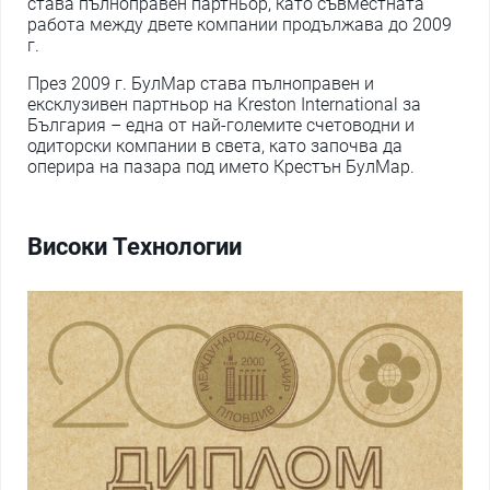
става пълноправен партньор, като съвместната
работа между двете компании продължава до 2009
г.
През 2009 г. БулМар става пълноправен и
ексклузивен партньор на Kreston International за
България – една от най-големите счетоводни и
одиторски компании в света, като започва да
оперира на пазара под името Крестън БулМар.
Високи Технологии