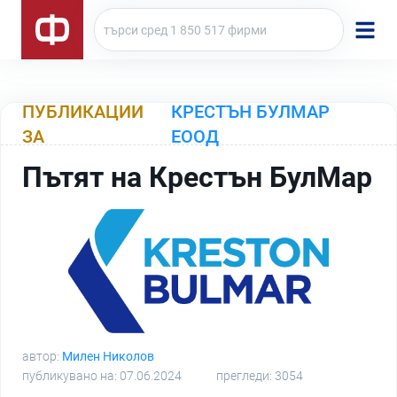
ПУБЛИКАЦИИ
КРЕСТЪН БУЛМАР
ЗА
ЕООД
Пътят на Крестън БулМар
автор:
Милен Николов
публикувано на: 07.06.2024
прегледи: 3054