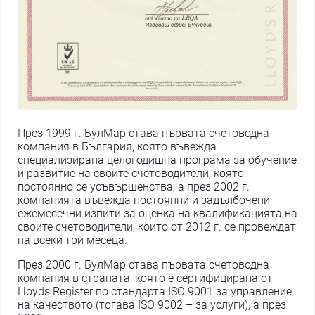
През 1999 г. БулМар става първата счетоводна
компания в България, която въвежда
специализирана целогодишна програма за обучение
и развитие на своите счетоводители, която
постоянно се усъвършенства, а през 2002 г.
компанията въвежда постоянни и задълбочени
ежемесечни изпити за оценка на квалификацията на
своите счетоводители, които от 2012 г. се провеждат
на всеки три месеца.
През 2000 г. БулМар става първата счетоводна
компания в страната, която е сертифицирана от
Lloyds Register по стандарта ISO 9001 за управление
на качеството (тогава ISO 9002 – за услуги), а през