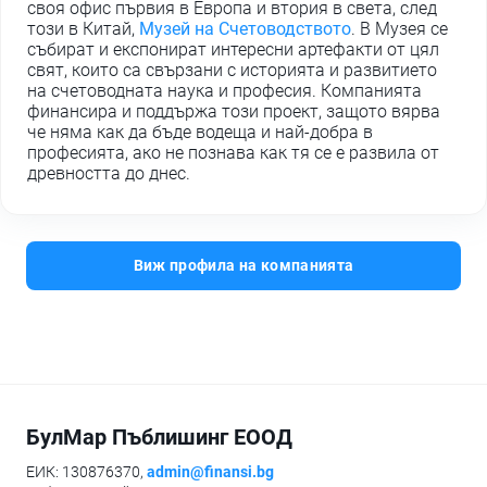
своя офис първия в Европа и втория в света, след
този в Китай,
Музей на Счетоводството
. В Музея се
събират и експонират интересни артефакти от цял
свят, които са свързани с историята и развитието
на счетоводната наука и професия. Компанията
финансира и поддържа този проект, защото вярва
че няма как да бъде водеща и най-добра в
професията, ако не познава как тя се е развила от
древността до днес.
Виж профила на компанията
БулМар Пъблишинг ЕООД
ЕИК: 130876370,
admin@finansi.bg