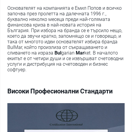
Основателят на компанията е Емил Попов и всичко
започва през пролетта на далечната 1996 г.,
буквално няколко месеца преди най-голямата
финансова криза в най-новата история на
България. При избора на бранда се е търсило нещо,
което да звучи кратко, запомнящо се и говорещо, и
така от многото идеи основателят избира бранда
BulMar, който произлиза от съкращаването и
сливането на израза
Bul
garian
Mar
ket. В началото
екипът е от четири души и се извършват счетоводни
услуги и дистрибуция на счетоводен и бизнес
софтуер.
Високи Професионални Стандарти