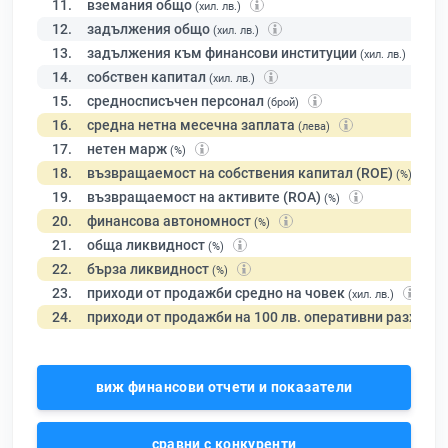
11.
вземания общо
(хил. лв.)
12.
задължения общо
(хил. лв.)
13.
задължения към финансови институции
(хил. лв.)
14.
собствен капитал
(хил. лв.)
15.
средносписъчен персонал
(брой)
16.
средна нетна месечна заплата
(лева)
17.
нетен марж
(%)
18.
възвращаемост на собствения капитал (ROE)
(%)
19.
възвращаемост на активите (ROA)
(%)
20.
финансова автономност
(%)
21.
обща ликвидност
(%)
22.
бърза ликвидност
(%)
23.
приходи от продажби средно на човек
(хил. лв.)
24.
приходи от продажби на 100 лв. оперативни разходи
виж финансови отчети и показатели
сравни с конкуренти