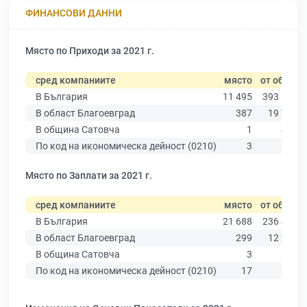
ФИНАНСОВИ ДАННИ
Място по Приходи за 2021 г.
сред компаниите
място
от общо
В България
11 495
393 881
В област Благоевград
387
19 741
В община Сатовча
1
412
По код на икономическа дейност (0210)
3
52
Място по Заплати за 2021 г.
сред компаниите
място
от общо
В България
21 688
236 445
В област Благоевград
299
12 278
В община Сатовча
3
285
По код на икономическа дейност (0210)
17
42