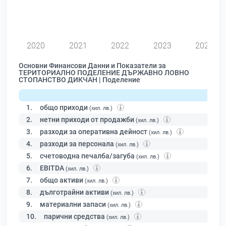
0
2020
2021
2022
2023
2024
Основни Финансови Данни и Показатели за
ТЕРИТОРИАЛНО ПОДЕЛЕНИЕ ДЪРЖАВНО ЛОВНО
СТОПАНСТВО ДИКЧАН | Поделение
1.
общо приходи
(хил. лв.)
2.
нетни приходи от продажби
(хил. лв.)
3.
разходи за оперативна дейност
(хил. лв.)
4.
разходи за персонала
(хил. лв.)
5.
счетоводна печалба/загуба
(хил. лв.)
6.
EBITDA
(хил. лв.)
7.
общо активи
(хил. лв.)
8.
дълготрайни активи
(хил. лв.)
9.
материални запаси
(хил. лв.)
10.
парични средства
(хил. лв.)