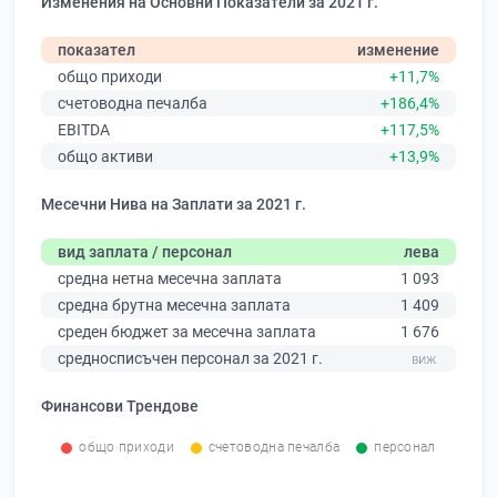
Изменения на Основни Показатели за 2021 г.
показател
изменение
общо приходи
+11,7%
счетоводна печалба
+186,4%
EBITDA
+117,5%
общо активи
+13,9%
Месечни Нива на Заплати за 2021 г.
вид заплата / персонал
лева
средна нетна месечна заплата
1 093
средна брутна месечна заплата
1 409
среден бюджет за месечна заплата
1 676
средносписъчен персонал за 2021 г.
Финансови Трендове
общо приходи
счетоводна печалба
персонал