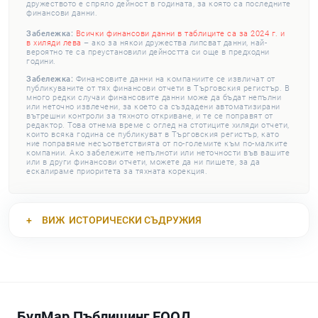
дружеството е спряло дейност в годината, за която са последните
финансови данни.
Забележка:
Всички финансови данни в таблиците са за 2024 г. и
в хиляди лева
– ако за някои дружества липсват данни, най-
вероятно те са преустановили дейността си още в предходни
години.
Забележка:
Финансовите данни на компаниите се извличат от
публикуваните от тях финансови отчети в Търговския регистър. В
много редки случаи финансовите данни може да бъдат непълни
или неточно извлечени, за което са създадени автоматизирани
вътрешни контроли за тяхното откриване, и те се поправят от
редактор. Това отнема време с оглед на стотиците хиляди отчети,
които всяка година се публикуват в Търговския регистър, като
ние поправяме несъответствията от по-големите към по-малките
компании. Ако забележите непълноти или неточности във вашите
или в други финансови отчети, можете да ни пишете, за да
ескалираме приоритета за тяхната корекция.
ВИЖ
ИСТОРИЧЕСКИ СЪДРУЖИЯ
БулМар Пъблишинг ЕООД