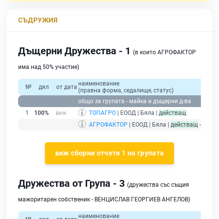
СЪДРУЖИЯ
Дъщерни Дружества - 1
(в които АГРОФАКТОР
има над 50% участие)
наименование
№
дял
от дата
(правна форма, седалище, статус)
общо за групата - майка и дъщерни д-ва
1
100%
ТОПАГРО
| ЕООД | Бяла |
действащ
АГРОФАКТОР
| ЕООД | Бяла |
действащ
- друж
виж сборни отчети 1 на групата
Дружества от Група - 3
(дружества със същия
мажоритарен собственик - ВЕНЦИСЛАВ ГЕОРГИЕВ АНГЕЛОВ)
наименование