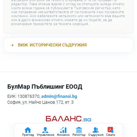
вътрешни контроли за тяхното откриване, и те се поправят от
редактор. Това отнема време с оглед на стотиците хиляди отчети,
които всяка година се публикуват в Търговския регистър, като
ние поправяме несъответствията от по-големите към по-малките
компании. Ако забележите непълноти или неточности във вашите
или в други финансови отчети, можете да ни пишете, за да
ескалираме приоритета за тяхната корекция.
ВИЖ
ИСТОРИЧЕСКИ СЪДРУЖИЯ
БулМар Пъблишинг ЕООД
ЕИК: 130876370,
admin@finansi.bg
София, ул. Найчо Цанов 172, ет. 3
Преглед
Управление
Финанси
Регистър
Съдружия
Свали