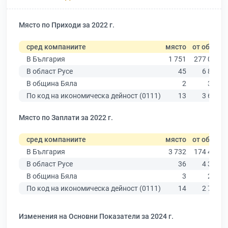
Място по Приходи за 2022 г.
сред компаниите
място
от общо
В България
1 751
277 019
В област Русе
45
6 851
В община Бяла
2
398
По код на икономическа дейност (0111)
13
3 640
Място по Заплати за 2022 г.
сред компаниите
място
от общо
В България
3 732
174 403
В област Русе
36
4 390
В община Бяла
3
211
По код на икономическа дейност (0111)
14
2 706
Изменения на Основни Показатели за 2024 г.