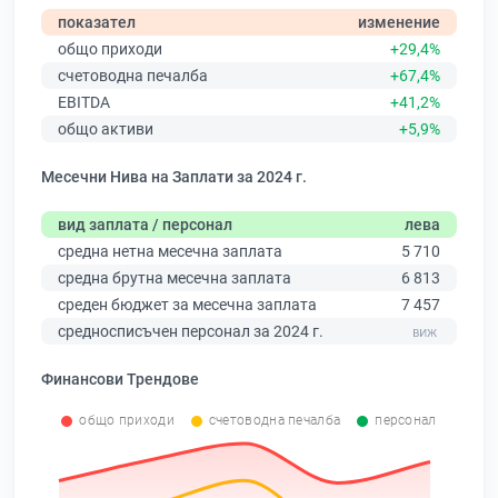
показател
изменение
общо приходи
+29,4%
счетоводна печалба
+67,4%
EBITDA
+41,2%
общо активи
+5,9%
Месечни Нива на Заплати за 2024 г.
вид заплата / персонал
лева
средна нетна месечна заплата
5 710
средна брутна месечна заплата
6 813
среден бюджет за месечна заплата
7 457
средносписъчен персонал за 2024 г.
Финансови Трендове
общо приходи
счетоводна печалба
персонал