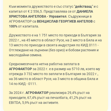
Към момента дружеството е със статус "
действащ
" и с
капитал от € 2 556,5. Представлява се от
ДАНИЕЛА
ХРИСТОВА АНГЕЛОВА - Управител
. Съдружници в
АГРОФАКТОР са
ВЕНЦИСЛАВ ГЕОРГИЕВ АНГЕЛОВ
с
100%
от капитала.
Дружеството е на 1 751 място по приходи в България за
2022 г., на 45 място в област Русе, на 2 място в Бяла и на
13 място по приходи в своята индустрия по КИД 0111 -
Отглеждане на зърнени (без ориз) и бобови растения и
маслодайни семена.
Средномесечната нетна работна заплата в
АГРОФАКТОР
за 2022 г. е в размер на 5710 лв, което му
отрежда 3 732 място по заплати в България за 2022 г.,
на 36 място в област Русе, на 3 място в община Бяла и
14 по КИД - 0111.
За 2024 г.
АГРОФАКТОР
реализира 29,4% ръст на
приходите, 67,4% ръст на печалбата, 41,2% ръст на
EBITDA, 5,9% ръст на активите.