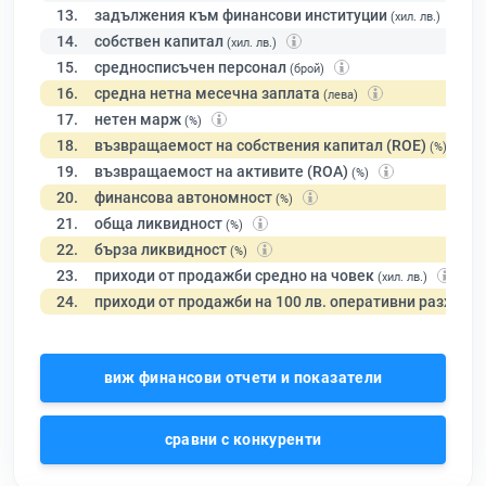
13.
задължения към финансови институции
(хил. лв.)
14.
собствен капитал
(хил. лв.)
15.
средносписъчен персонал
(брой)
16.
средна нетна месечна заплата
(лева)
17.
нетен марж
(%)
18.
възвращаемост на собствения капитал (ROE)
(%)
19.
възвращаемост на активите (ROA)
(%)
20.
финансова автономност
(%)
21.
обща ликвидност
(%)
22.
бърза ликвидност
(%)
23.
приходи от продажби средно на човек
(хил. лв.)
24.
приходи от продажби на 100 лв. оперативни разходи
виж финансови отчети и показатели
сравни с конкуренти