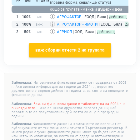
№
дял
от дата
(правна форма, седалище, статус)
общо за групата - майка и дъщерни д-ва
1
100%
АГРОФАКТОР
| ЕООД | Бяла |
действащ
2
100%
АГРОФАКТОР - ИМОТИ
| ЕООД | Бяла |
действ
3
50%
АГРИОЛ
| ООД | Бяла |
действащ
виж сборни отчети 2 на групата
Забележка:
Исторически финансови данни се поддържат от 2008
г. Ако липсва информация за години до 2024 г. , вероятно
дружеството е спряло дейност в годината, за която са последните
финансови данни.
Забележка:
Всички финансови данни в таблиците са за 2024 г. и
в хиляди лева
– ако за някои дружества липсват данни, най-
вероятно те са преустановили дейността си още в предходни
години.
Забележка:
Финансовите данни на компаниите се извличат от
публикуваните от тях финансови отчети в Търговския регистър. В
много редки случаи финансовите данни може да бъдат непълни
или неточно извлечени, за което са създадени автоматизирани