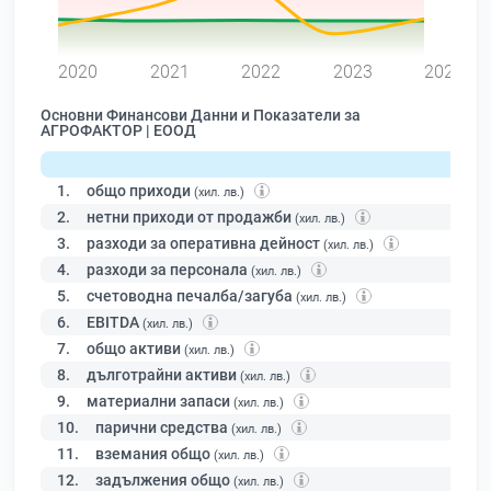
0
2020
2021
2022
2023
2024
Основни Финансови Данни и Показатели за
АГРОФАКТОР | ЕООД
1.
общо приходи
(хил. лв.)
2.
нетни приходи от продажби
(хил. лв.)
3.
разходи за оперативна дейност
(хил. лв.)
4.
разходи за персонала
(хил. лв.)
5.
счетоводна печалба/загуба
(хил. лв.)
6.
EBITDA
(хил. лв.)
7.
общо активи
(хил. лв.)
8.
дълготрайни активи
(хил. лв.)
9.
материални запаси
(хил. лв.)
10.
парични средства
(хил. лв.)
11.
вземания общо
(хил. лв.)
12.
задължения общо
(хил. лв.)