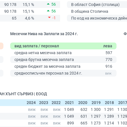
56
90 178
15,1 %
В област София (столица)
56
90 178
15,1 %
В община Столична
-1
65
4,6 %
По код на икономическа дейн
Месечни Нива на Заплати за 2024 г.
Ф
вид заплата / персонал
лева
средна нетна месечна заплата
597
средна брутна месечна заплата
770
среден бюджет за месечна заплата
916
0
средносписъчен персонал за 2024 г.
ИАН ХЪНТ СЪРВИЗ | ЕООД
2024
2023
2022
2021
2020
2019
2018
201