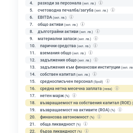
4.
разходи за персонала
(хил. лв.)
5.
счетоводна печалба/загуба
(хил. лв.)
6.
EBITDA
(хил. лв.)
7.
общо активи
(хил. лв.)
8.
дълготрайни активи
(хил. лв.)
9.
материални запаси
(хил. лв.)
10.
парични средства
(хил. лв.)
11.
вземания общо
(хил. лв.)
12.
задължения общо
(хил. лв.)
13.
задължения към финансови институции
(хил. лв
14.
собствен капитал
(хил. лв.)
15.
средносписъчен персонал
(брой)
16.
средна нетна месечна заплата
(лева)
17.
нетен марж
(%)
18.
възвращаемост на собствения капитал (ROE)
19.
възвращаемост на активите (ROA)
(%)
20.
финансова автономност
(%)
21.
обща ликвидност
(%)
22.
бърза ликвидност
(%)