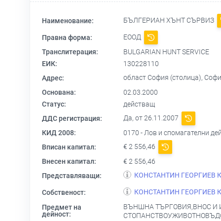
БЪЛГЕРИАН ХЪНТ СЪРВИЗ
Наименование:
ЕООД
Правна форма:
Транслитерация:
BULGARIAN HUNT SERVICE
ЕИК:
130228110
област София (столица), София 
Адрес:
Основана:
02.03.2000
Статус:
действащ
Да, от 26.11.2007
ДДС регистрация:
КИД 2008:
0170 - Лов и спомагателни де
€ 2 556,46
Вписан капитал:
Внесен капитал:
€ 2 556,46
КОНСТАНТИН ГЕОРГИЕВ 
Представляващи:
КОНСТАНТИН ГЕОРГИЕВ 
Собственост:
ВЪНШНА ТЪРГОВИЯ,ВНОС И 
Предмет на
дейност:
СТОПАНСТВОУЖИВОТНОВЪДСТ