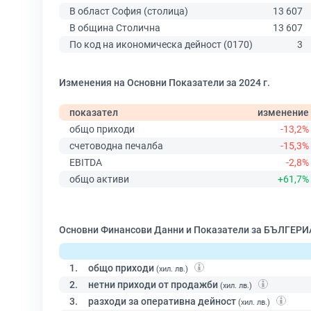
В област София (столица)
13 607
В община Столична
13 607
По код на икономическа дейност (0170)
3
Изменения на Основни Показатели за 2024 г.
показател
изменение
общо приходи
-13,2%
счетоводна печалба
-15,3%
EBITDA
-2,8%
общо активи
+61,7%
Основни Финансови Данни и Показатели за БЪЛГЕР
1.
общо приходи
(хил. лв.)
2.
нетни приходи от продажби
(хил. лв.)
3.
разходи за оперативна дейност
(хил. лв.)