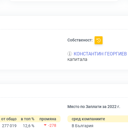
Собственост:
КОНСТАНТИН ГЕОРГИЕВ
капитала
Място по Заплати за 2022 г.
от общо
в топ %
промяна
сред компаниите
-278
277 019
12,6 %
В България