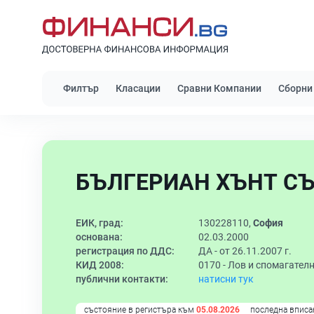
Филтър
Класации
Сравни Компании
Сборни
БЪЛГЕРИАН ХЪНТ СЪ
ЕИК, град:
130228110,
София
основана:
02.03.2000
регистрация по ДДС:
ДА - от 26.11.2007 г.
КИД 2008:
0170 -
Лов и спомагател
публични контакти:
натисни тук
състояние в регистъра към
05.08.2026
последна вписа