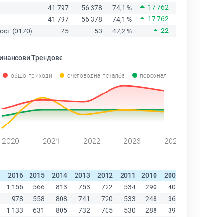
17 762
41 797
56 378
74,1 %
17 762
41 797
56 378
74,1 %
22
ост (0170)
25
53
47,2 %
инансови Трендове
общо приходи
счетоводна печалба
персонал
2020
2021
2022
2023
2024
7
2016
2015
2014
2013
2012
2011
2010
2009
2008