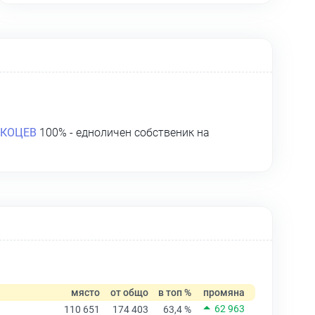
 КОЦЕВ
100% - едноличен собственик на
място
от общо
в топ %
промяна
62 963
110 651
174 403
63,4 %