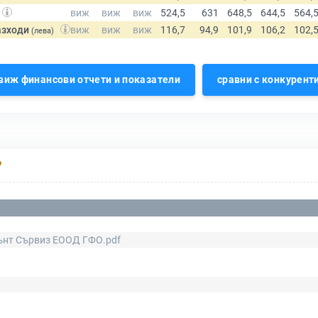
азходи
(лева)
виж финансови отчети и показатели
сравни с конкурент
Р
ънт Сървиз ЕООД ГФО.pdf