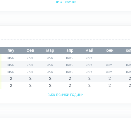
виж всички
яну
фев
мар
апр
май
юни
юл
2
2
2
2
2
2
2
2
2
2
2
2
2
2
виж всички години