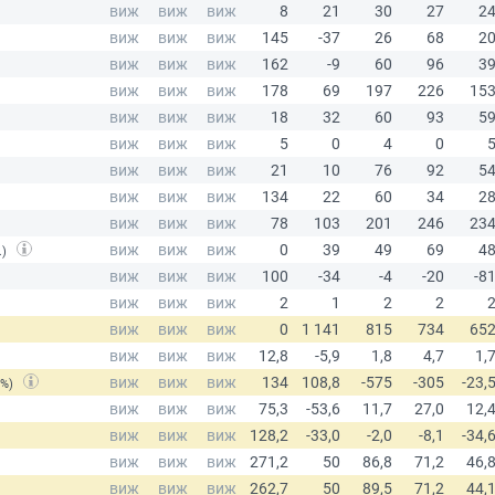
.)
(%)