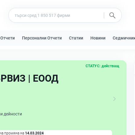
 Отчети
Персонални Отчети
Статии
Новини
Седмични
СТАТУС:
действащ
РВИЗ | ЕООД
ни дейности
на промяна на
14.03.2024