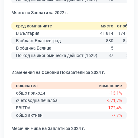
Място по Заплати за 2022 г.
сред компаниите
място
от общо
В България
41 814
174 403
В област Благоевград
880
8 826
В община Белица
5
85
По код на икономическа дейност (1629)
37
342
Изменения на Основни Показатели за 2024 г.
показател
изменение
общо приходи
-13,1%
счетоводна печалба
-571,7%
EBITDA
-172,4%
общо активи
-7,7%
Месечни Нива на Заплати за 2024 г.