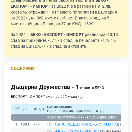
Средномесечната нетна работна заплата в
БЕКО -
ЕКСПОРТ - ИМПОРТ
за 2022 г. е в размер на 912 лв,
което му отрежда 41 814 място по заплати в България
за 2022 г., на 880 място в област Благоевград, на 5
място в община Белица и 37 по КИД - 1629.
За 2024 г.
БЕКО - ЕКСПОРТ - ИМПОРТ
реализира -13,1%
спад на приходите, -571,7% спад на печалбата, -172,4%
спад на EBITDA, -7,7% спад на активите.
СЪДРУЖИЯ
Дъщерни Дружества - 1
(в които БЕКО -
ЕКСПОРТ - ИМПОРТ има над 50% участие)
наименование
№
дял
от дата
(правна форма, седалище, статус)
общо за групата - майка и дъщерни д-ва
1
100%
ПЪТНО ПОДДЪРЖАНЕ - БЛАГОЕВГРАД
| ЕООД 
БЕКО - ЕКСПОРТ - ИМПОРТ
| ООД | Белица |
де