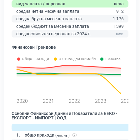
вид заплата / персонал
лева
средна нетна месечна заплата
912
средна брутна месечна заплата
1 176
среден бюджет за месечна заплата
1 399
средносписъчен персонал за 2024 г.
Финансови Трендове
общо приходи
счетоводна печалба
персонал
2020
2021
2022
2023
2024
Основни Финансови Данни и Показатели за БЕКО -
ЕКСПОРТ - ИМПОРТ | ООД
1.
общо приходи
(хил. лв.)