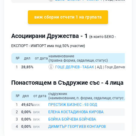
виж сборни отчети 1 на групата
Асоциирани Дружества - 1
(в които БЕКО -
ЕКСПОРТ - ИМПОРТ има под 50% участие)
наименование
№
дял
от дата
(правна форма, седалище, статус)
1
28,85%
ГОЦЕ ДЕЛЧЕВ - ТАБАК
| АД | Гоце Делчев |
дей
Понастоящем в Съдружие със - 4 лица
съдружник
№
дял
от дата
(наименование, п. форма, седалище, статус / физи
1
49,62%
ПРЕСТИЖ БИЗНЕС - 93 ООД
2
0,00%
ЕЛЕНА КОСТАДИНОВА КИРОВА
3
0,00%
БОЙКА БОЙЧЕВА БОЙЧЕВА
4
0,00%
ДИМИТЪР ГЕОРГИЕВ КОНГАРОВ