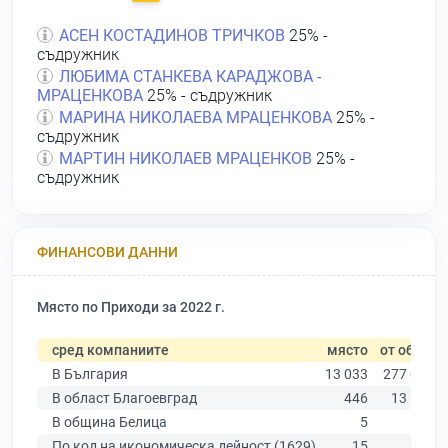
АСЕН КОСТАДИНОВ ТРИЧКОВ
25% -
съдружник
ЛЮБИМА СТАНКЕВА КАРАДЖОВА -
МРАЦЕНКОВА
25% - съдружник
МАРИНА НИКОЛАЕВА МРАЦЕНКОВА
25% -
съдружник
МАРТИН НИКОЛАЕВ МРАЦЕНКОВ
25% -
съдружник
ФИНАНСОВИ ДАННИ
Място по Приходи за 2022 г.
сред компаниите
място
от общо
В България
13 033
277 019
В област Благоевград
446
13 529
В община Белица
5
112
По код на икономическа дейност (1629)
15
458