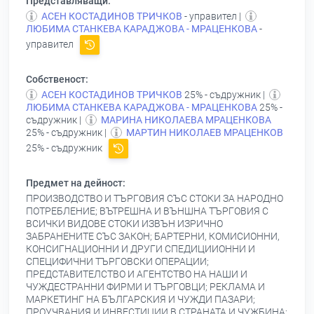
Представляващи:
АСЕН КОСТАДИНОВ ТРИЧКОВ
- управител |
ЛЮБИМА СТАНКЕВА КАРАДЖОВА - МРАЦЕНКОВА
-
управител
Собственост:
АСЕН КОСТАДИНОВ ТРИЧКОВ
25% - съдружник |
ЛЮБИМА СТАНКЕВА КАРАДЖОВА - МРАЦЕНКОВА
25% -
съдружник |
МАРИНА НИКОЛАЕВА МРАЦЕНКОВА
25% - съдружник |
МАРТИН НИКОЛАЕВ МРАЦЕНКОВ
25% - съдружник
Предмет на дейност:
ПРОИЗВОДСТВО И ТЪРГОВИЯ СЪС СТОКИ ЗА НАРОДНО
ПОТРЕБЛЕНИЕ; ВЪТРЕШНА И ВЪНШНА ТЪРГОВИЯ С
ВСИЧКИ ВИДОВЕ СТОКИ ИЗВЪН ИЗРИЧНО
ЗАБРАНЕНИТЕ СЪС ЗАКОН; БАРТЕРНИ, КОМИСИОННИ,
КОНСИГНАЦИОННИ И ДРУГИ СПЕДИЦИИОННИ И
СПЕЦИФИЧНИ ТЪРГОВСКИ ОПЕРАЦИИ;
ПРЕДСТАВИТЕЛСТВО И АГЕНТСТВО НА НАШИ И
ЧУЖДЕСТРАННИ ФИРМИ И ТЪРГОВЦИ; РЕКЛАМА И
МАРКЕТИНГ НА БЪЛГАРСКИЯ И ЧУЖДИ ПАЗАРИ;
ПРОУЧВАНИЯ И ИНВЕСТИЦИИ В СТРАНАТА И ЧУЖБИНА;