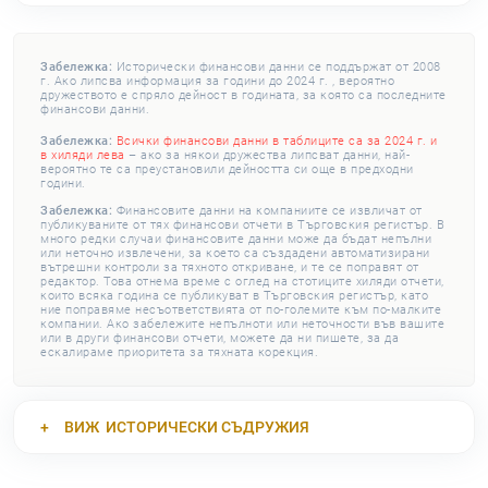
Забележка:
Исторически финансови данни се поддържат от 2008
г. Ако липсва информация за години до 2024 г. , вероятно
дружеството е спряло дейност в годината, за която са последните
финансови данни.
Забележка:
Всички финансови данни в таблиците са за 2024 г. и
в хиляди лева
– ако за някои дружества липсват данни, най-
вероятно те са преустановили дейността си още в предходни
години.
Забележка:
Финансовите данни на компаниите се извличат от
публикуваните от тях финансови отчети в Търговския регистър. В
много редки случаи финансовите данни може да бъдат непълни
или неточно извлечени, за което са създадени автоматизирани
вътрешни контроли за тяхното откриване, и те се поправят от
редактор. Това отнема време с оглед на стотиците хиляди отчети,
които всяка година се публикуват в Търговския регистър, като
ние поправяме несъответствията от по-големите към по-малките
компании. Ако забележите непълноти или неточности във вашите
или в други финансови отчети, можете да ни пишете, за да
ескалираме приоритета за тяхната корекция.
ВИЖ
ИСТОРИЧЕСКИ СЪДРУЖИЯ