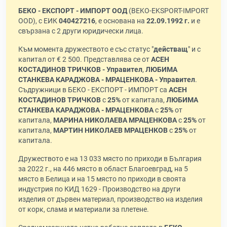
БЕКО - ЕКСПОРТ - ИМПОРТ ООД
(BEKO-EKSPORT-IMPORT
OOD), с ЕИК
040427216
, е основана на
22.09.1992 г.
и е
свързана с 2 други юридически лица.
Към момента дружеството е със статус "
действащ
" и с
капитал от € 2 500. Представлява се от
АСЕН
КОСТАДИНОВ ТРИЧКОВ - Управител
,
ЛЮБИМА
СТАНКЕВА КАРАДЖОВА - МРАЦЕНКОВА - Управител
.
Съдружници в БЕКО - ЕКСПОРТ - ИМПОРТ са
АСЕН
КОСТАДИНОВ ТРИЧКОВ
с
25%
от капитала,
ЛЮБИМА
СТАНКЕВА КАРАДЖОВА - МРАЦЕНКОВА
с
25%
от
капитала,
МАРИНА НИКОЛАЕВА МРАЦЕНКОВА
с
25%
от
капитала,
МАРТИН НИКОЛАЕВ МРАЦЕНКОВ
с
25%
от
капитала.
Дружеството е на 13 033 място по приходи в България
за 2022 г., на 446 място в област Благоевград, на 5
място в Белица и на 15 място по приходи в своята
индустрия по КИД 1629 - Производство на други
изделия от дървен материал, производство на изделия
от корк, слама и материали за плетене.