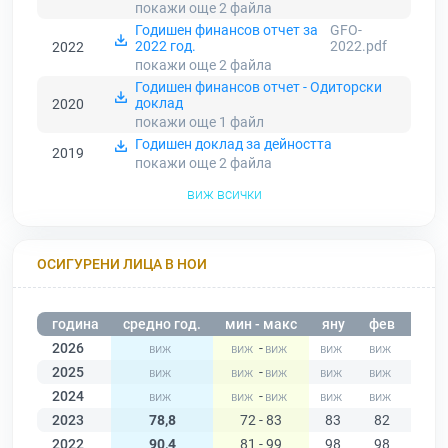
покажи още 2
файла
Годишен финансов отчет за
GFO-
2022 год.
2022.pdf
2022
покажи още 2
файла
Годишен финансов отчет - Одиторски
доклад
2020
покажи още 1
файл
Годишен доклад за дейността
2019
покажи още 2
файла
виж всички
ОСИГУРЕНИ ЛИЦА В НОИ
година
средно год.
мин - макс
яну
фев
мар
2026
-
2025
-
2024
-
2023
78,8
72 - 83
83
82
76
2022
90,4
81 - 99
98
98
99