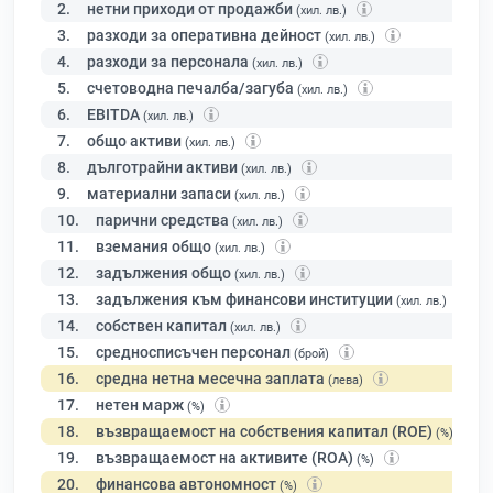
2.
нетни приходи от продажби
(хил. лв.)
3.
разходи за оперативна дейност
(хил. лв.)
4.
разходи за персонала
(хил. лв.)
5.
счетоводна печалба/загуба
(хил. лв.)
6.
EBITDA
(хил. лв.)
7.
общо активи
(хил. лв.)
8.
дълготрайни активи
(хил. лв.)
9.
материални запаси
(хил. лв.)
10.
парични средства
(хил. лв.)
11.
вземания общо
(хил. лв.)
12.
задължения общо
(хил. лв.)
13.
задължения към финансови институции
(хил. лв.)
14.
собствен капитал
(хил. лв.)
15.
средносписъчен персонал
(брой)
16.
средна нетна месечна заплата
(лева)
17.
нетен марж
(%)
18.
възвращаемост на собствения капитал (ROE)
(%)
19.
възвращаемост на активите (ROA)
(%)
20.
финансова автономност
(%)