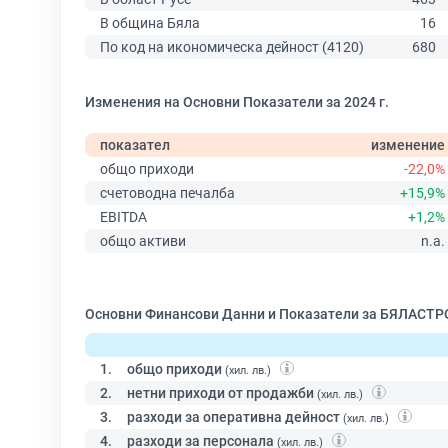
В община Бяла
16
По код на икономическа дейност (4120)
680
Изменения на Основни Показатели за 2024 г.
показател
изменение
общо приходи
-22,0%
счетоводна печалба
+15,9%
EBITDA
+1,2%
общо активи
n.a.
Основни Финансови Данни и Показатели за БЯЛАСТР
1.
общо приходи
(хил. лв.)
2.
нетни приходи от продажби
(хил. лв.)
3.
разходи за оперативна дейност
(хил. лв.)
4.
разходи за персонала
(хил. лв.)