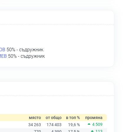
ОВ
50% - съдружник
ИЕВ
50% - съдружник
място
от общо
в топ %
промяна
4 509
34 263
174 403
19,6 %
113
770
4 390
17,5 %