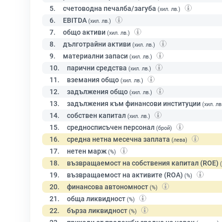
5.
счетоводна печалба/загуба
(хил. лв.)
6.
EBITDA
(хил. лв.)
7.
общо активи
(хил. лв.)
8.
дълготрайни активи
(хил. лв.)
9.
материални запаси
(хил. лв.)
10.
парични средства
(хил. лв.)
11.
вземания общо
(хил. лв.)
12.
задължения общо
(хил. лв.)
13.
задължения към финансови институции
(хил. лв
14.
собствен капитал
(хил. лв.)
15.
средносписъчен персонал
(брой)
16.
средна нетна месечна заплата
(лева)
17.
нетен марж
(%)
18.
възвращаемост на собствения капитал (ROE)
19.
възвращаемост на активите (ROA)
(%)
20.
финансова автономност
(%)
21.
обща ликвидност
(%)
22.
бърза ликвидност
(%)