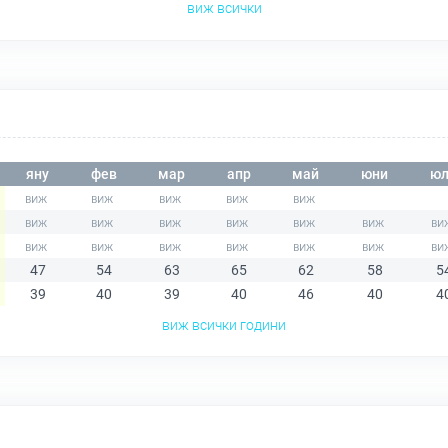
виж всички
яну
фев
мар
апр
май
юни
юл
47
54
63
65
62
58
5
39
40
39
40
46
40
4
виж всички години