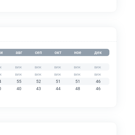
и
авг
сеп
окт
ное
дек
4
55
52
51
51
46
0
40
43
44
48
46