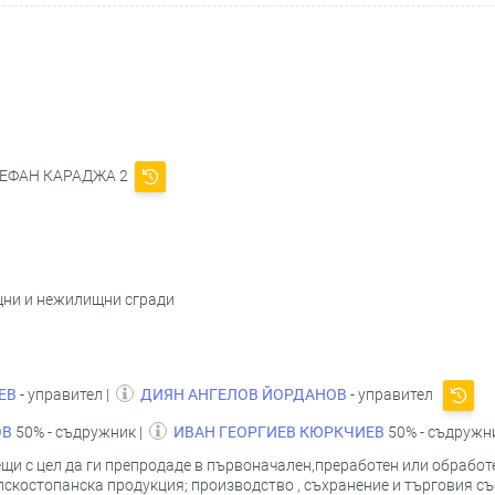
 СТЕФАН КАРАДЖА 2
щни и нежилищни сгради
ЕВ
- управител |
ДИЯН АНГЕЛОВ ЙОРДАНОВ
- управител
ОВ
50% - съдружник |
ИВАН ГЕОРГИЕВ КЮРКЧИЕВ
50% - съдружн
ещи с цел да ги препродаде в първоначален,преработен или обработе
скостопанска продукция; производство , съхранение и търговия със