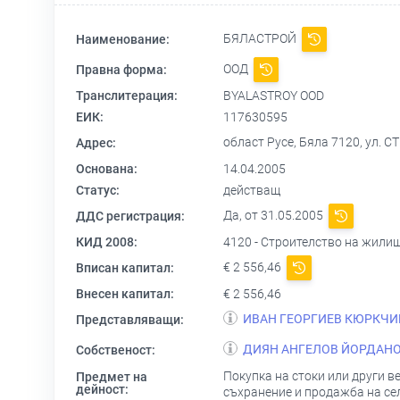
БЯЛАСТРОЙ
Наименование:
ООД
Правна форма:
Транслитерация:
BYALASTROY OOD
ЕИК:
117630595
област Русе, Бяла 7120, ул.
Адрес:
Основана:
14.04.2005
Статус:
действащ
Да, от 31.05.2005
ДДС регистрация:
КИД 2008:
4120 - Строителство на жили
€ 2 556,46
Вписан капитал:
Внесен капитал:
€ 2 556,46
ИВАН ГЕОРГИЕВ КЮРКЧИ
Представляващи:
ДИЯН АНГЕЛОВ ЙОРДАН
Собственост:
Покупка на стоки или други в
Предмет на
дейност:
съхранение и продажба на сел