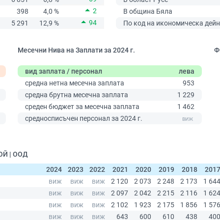
2
398
4,0 %
В община Бяла
94
5 291
12,9 %
По код на икономическа дейн
Месечни Нива на Заплати за 2024 г.
Ф
вид заплата / персонал
лева
средна нетна месечна заплата
953
средна брутна месечна заплата
1 229
среден бюджет за месечна заплата
1 462
0
средносписъчен персонал за 2024 г.
ОЙ | ООД
2024
2023
2022
2021
2020
2019
2018
201