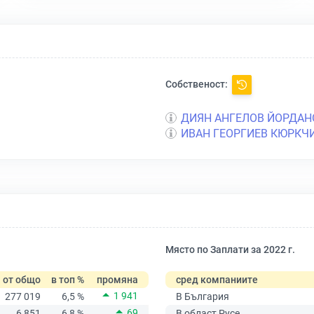
Собственост:
ДИЯН АНГЕЛОВ ЙОРДАН
ИВАН ГЕОРГИЕВ КЮРКЧ
Място по Заплати за 2022 г.
от общо
в топ %
промяна
сред компаниите
1 941
277 019
6,5 %
В България
69
6 851
6,8 %
В област Русе