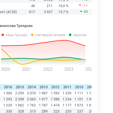
-11
40
211
19,0 %
69
ост (4120)
617
3 927
15,7 %
инансови Трендове
общо приходи
счетоводна печалба
персонал
2020
2021
2022
2023
2024
7
2016
2015
2014
2013
2012
2011
2010
2009
2008