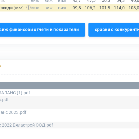
азходи
(лева)
виж финансови отчети и показатели
сравни с конкурент
Р
АЛАНС (1).pdf
.pdf
анс 2023.pdf
с 2022 Бяластрой ООД.pdf