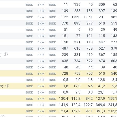
.)
(%)