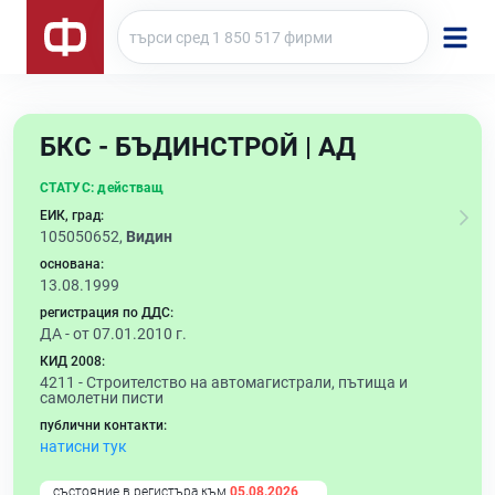
БКС - БЪДИНСТРОЙ | АД
СТАТУС:
действащ
ЕИК, град:
105050652,
Видин
основана:
13.08.1999
регистрация по ДДС:
ДА - от 07.01.2010 г.
КИД 2008:
4211 -
Строителство на автомагистрали, пътища и
самолетни писти
публични контакти:
натисни тук
състояние в регистъра към
05.08.2026