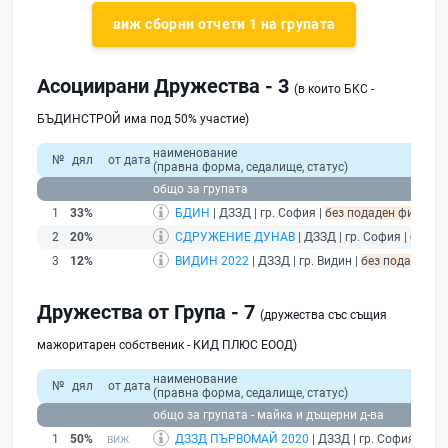
виж сборни отчети 1 на групата
Асоциирани Дружества - 3
(в които БКС -
БЪДИНСТРОЙ има под 50% участие)
наименование
№
дял
от дата
(правна форма, седалище, статус)
общо за групата
1
33%
БДИН
| ДЗЗД | гр. София |
без подаден финансов
2
20%
СДРУЖЕНИЕ ДУНАВ
| ДЗЗД | гр. София |
без по
3
12%
ВИДИН 2022
| ДЗЗД | гр. Видин |
без подаден фи
Дружества от Група - 7
(дружества със същия
мажоритарен собственик - КИД ПЛЮС ЕООД)
наименование
№
дял
от дата
(правна форма, седалище, статус)
общо за групата - майка и дъщерни д-ва
1
50%
ДЗЗД ПЪРВОМАЙ 2020
| ДЗЗД | гр. София |
без