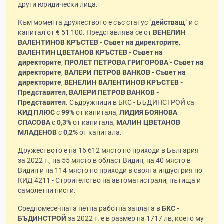
други юридически лица.
Към момента дружеството е със статус "
действащ
" и с
капитал от € 51 100. Представлява се от
ВЕНЕЛИН
ВАЛЕНТИНОВ КРЪСТЕВ - Съвет на директорите
,
ВАЛЕНТИН ЦВЕТАНОВ КРЪСТЕВ - Съвет на
директорите
,
ПРОЛЕТ ПЕТРОВА ГРИГОРОВА - Съвет на
директорите
,
ВАЛЕРИ ПЕТРОВ ВАНКОВ - Съвет на
директорите
,
ВЕНЕЛИН ВАЛЕНТИНОВ КРЪСТЕВ -
Представител
,
ВАЛЕРИ ПЕТРОВ ВАНКОВ -
Представител
. Съдружници в БКС - БЪДИНСТРОЙ са
КИД ПЛЮС
с
99%
от капитала,
ЛИДИЯ БОЯНОВА
СПАСОВА
с
0,3%
от капитала,
МАЛИН ЦВЕТАНОВ
МЛАДЕНОВ
с
0,2%
от капитала.
Дружеството е на 16 612 място по приходи в България
за 2022 г., на 55 място в област Видин, на 40 място в
Видин и на 114 място по приходи в своята индустрия по
КИД 4211 - Строителство на автомагистрали, пътища и
самолетни писти.
Средномесечната нетна работна заплата в
БКС -
БЪДИНСТРОЙ
за 2022 г. е в размер на 1717 лв, което му