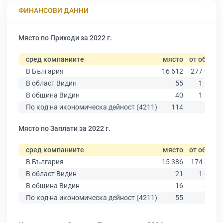
ФИНАНСОВИ ДАННИ
Място по Приходи за 2022 г.
сред компаниите
място
от общо
В България
16 612
277 019
В област Видин
55
1 629
В община Видин
40
1 283
По код на икономическа дейност (4211)
114
276
Място по Заплати за 2022 г.
сред компаниите
място
от общо
В България
15 386
174 403
В област Видин
21
1 074
В община Видин
16
853
По код на икономическа дейност (4211)
55
250