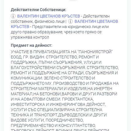
Действителни Собственици:
ВАЛЕНТИН ЦВЕТАНОВ КРЪСТЕВ
- Действителен
собственик, физическо лице |
ВАЛЕНТИН ЦВЕТАНОВ
КРЪСТЕВ
- Представители на юридическо лице или
друго правно образувание, чрез което пряко се
упражнява контрол
Предмет на дейност:
УЧАСТИЕ В ПРИВАТИЗАЦИЯТА НА "ПАНОНИЯСТРОЙ"
ЕООД, ГР. ВИДИН. СТРОИТЕЛСТВО, РЕМОНТ И
ПОДДРЪЖКА, ПЪТНИ СЪОРЪЖЕНИЯ, УЛУЦИ И
БЛАГОУСТРОЙСТВЕНИ СЪОРЪЖЕНИЯ. СТРОИТЕЛСТВО,
РЕМОНТ И ПОДДЪРЖАНЕ НА СГРАДИ, СЪОРЪЖЕНИЯ И
КОМУНИКАЦИИ. ЗЕЛЕНО СТРОИТЕЛСТВО И
ПОДДЪРЖАНЕТО МУ. ПРОИЗВОДСТВО И ПРОДАЖБА НА
СТРОИТЕЛНИ МАТЕРИАЛИ И ИЗДЕЛИЯ,НА ИНЕРТЕН
МАТЕРИАЛ,НА БЕТОНОВИ,ВАРОВИ И ДРУГИ РАЗТВОРИ
И НА АСФАЛТОВИ СМЕСИ. ПРОЕКТАНТСКА,
ИНВЕСТИТОРСКА И ИНЖЕНЕРИНГОВА ДЕЙНОСТ,
УСЛУГИ СЪС СПЕЦИАЛИЗИРАНА СТРОИТЕЛНА
ТЕХНИКА И ТРАНСПОРТ,ДЪРВОДЕЛСКИ И ДРУГИ
ВИДОВЕ УСЛУГИ, ПОСРЕДНИЧЕСТВО,
ПРЕДПРИЕМАЧЕСТВО И КОНСУЛТАНТСТВО.
ТЪРГОВСКА ДЕЙНОСТ, ВСИЧКИ ДРУГИ ДЕЙНОСТИ,