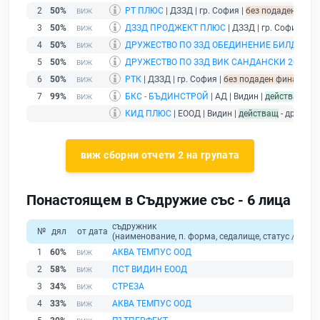
2
50%
РТ ПЛЮС
| ДЗЗД | гр. София |
без подаден финан
3
50%
ДЗЗД ПРОДЖЕКТ ПЛЮС
| ДЗЗД | гр. София |
бе
4
50%
ДРУЖЕСТВО ПО ЗЗД ОБЕДИНЕНИЕ БИЛД ПЛЮ
5
50%
ДРУЖЕСТВО ПО ЗЗД ВИК САНДАНСКИ 2019
| 
6
50%
РТК
| ДЗЗД | гр. София |
без подаден финансов о
7
99%
БКС - БЪДИНСТРОЙ
| АД | Видин |
действащ
КИД ПЛЮС
| ЕООД | Видин |
действащ
- дружест
виж сборни отчети 2 на групата
Понастоящем в Съдружие със - 6 лица
съдружник
№
дял
от дата
(наименование, п. форма, седалище, статус / физи
1
60%
АКВА ТЕМПУС ООД
2
58%
ПСТ ВИДИН ЕООД
3
34%
СТРЕЗА
4
33%
АКВА ТЕМПУС ООД