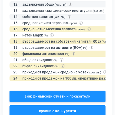
12.
задължения общо
(хил. лв.)
13.
задължения към финансови институции
(хил. лв.)
14.
собствен капитал
(хил. лв.)
15.
средносписъчен персонал
(брой)
16.
средна нетна месечна заплата
(лева)
17.
нетен марж
(%)
18.
възвращаемост на собствения капитал (ROE)
(%)
19.
възвращаемост на активите (ROA)
(%)
20.
финансова автономност
(%)
21.
обща ликвидност
(%)
22.
бърза ликвидност
(%)
23.
приходи от продажби средно на човек
(хил. лв.)
24.
приходи от продажби на 100 лв. оперативни разходи
виж финансови отчети и показатели
сравни с конкуренти