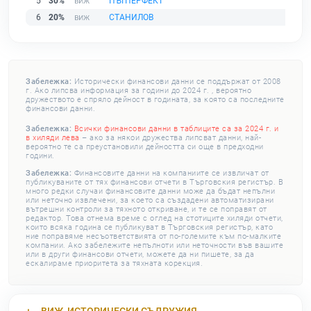
5
30%
ПЪТПЕРФЕКТ
6
20%
СТАНИЛОВ
Забележка:
Исторически финансови данни се поддържат от 2008
г. Ако липсва информация за години до 2024 г. , вероятно
дружеството е спряло дейност в годината, за която са последните
финансови данни.
Забележка:
Всички финансови данни в таблиците са за 2024 г. и
в хиляди лева
– ако за някои дружества липсват данни, най-
вероятно те са преустановили дейността си още в предходни
години.
Забележка:
Финансовите данни на компаниите се извличат от
публикуваните от тях финансови отчети в Търговския регистър. В
много редки случаи финансовите данни може да бъдат непълни
или неточно извлечени, за което са създадени автоматизирани
вътрешни контроли за тяхното откриване, и те се поправят от
редактор. Това отнема време с оглед на стотиците хиляди отчети,
които всяка година се публикуват в Търговския регистър, като
ние поправяме несъответствията от по-големите към по-малките
компании. Ако забележите непълноти или неточности във вашите
или в други финансови отчети, можете да ни пишете, за да
ескалираме приоритета за тяхната корекция.
ВИЖ
ИСТОРИЧЕСКИ СЪДРУЖИЯ