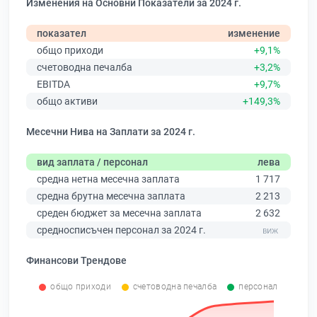
Изменения на Основни Показатели за 2024 г.
показател
изменение
общо приходи
+9,1%
счетоводна печалба
+3,2%
EBITDA
+9,7%
общо активи
+149,3%
Месечни Нива на Заплати за 2024 г.
вид заплата / персонал
лева
средна нетна месечна заплата
1 717
средна брутна месечна заплата
2 213
среден бюджет за месечна заплата
2 632
средносписъчен персонал за 2024 г.
Финансови Трендове
общо приходи
счетоводна печалба
персонал