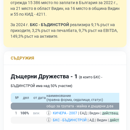
отрежда 15 386 място по заплати в България за 2022 г.,
на 21 място в област Видин, на 16 място в община Видин
и 55 по КИД - 4211.
За 2024 г.
БКС - БЪДИНСТРОЙ
реализира 9,1% ръст на
приходите, 3,2% ръст на печалбата, 9,7% ръст на EBITDA,
149,3% ръст на активите.
СЪДРУЖИЯ
Дъщерни Дружества - 1
(в които БКС -
БЪДИНСТРОЙ има над 50% участие)
наименование
№
дял
от дата
(правна форма, седалище, статус)
общо за групата - майка и дъщерни д-ва
1
100%
КИЧЕРА - 2007
| ЕАД | Видин |
действащ
БКС - БЪДИНСТРОЙ
| АД | Видин |
действащ
- 