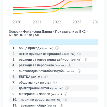
0
2020
2021
2022
2023
2024
Основни Финансови Данни и Показатели за БКС -
БЪДИНСТРОЙ | АД
1.
общо приходи
(хил. лв.)
2.
нетни приходи от продажби
(хил. лв.)
3.
разходи за оперативна дейност
(хил. лв.)
4.
разходи за персонала
(хил. лв.)
5.
счетоводна печалба/загуба
(хил. лв.)
6.
EBITDA
(хил. лв.)
7.
общо активи
(хил. лв.)
8.
дълготрайни активи
(хил. лв.)
9.
материални запаси
(хил. лв.)
10.
парични средства
(хил. лв.)
11.
вземания общо
(хил. лв.)