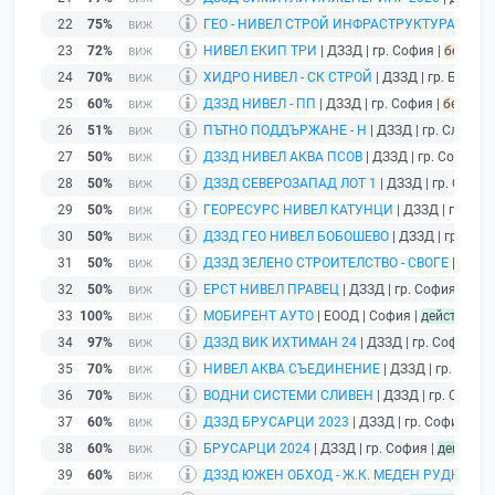
22
75%
ГЕО - НИВЕЛ СТРОЙ ИНФРАСТРУКТУРА
| ДЗЗД
23
72%
НИВЕЛ ЕКИП ТРИ
| ДЗЗД | гр. София |
без под
24
70%
ХИДРО НИВЕЛ - СК СТРОЙ
| ДЗЗД | гр. Брезни
25
60%
ДЗЗД НИВЕЛ - ПП
| ДЗЗД | гр. София |
без под
26
51%
ПЪТНО ПОДДЪРЖАНЕ - Н
| ДЗЗД | гр. Сливен 
27
50%
ДЗЗД НИВЕЛ АКВА ПСОВ
| ДЗЗД | гр. София |
28
50%
ДЗЗД СЕВЕРОЗАПАД ЛОТ 1
| ДЗЗД | гр. София
29
50%
ГЕОРЕСУРС НИВЕЛ КАТУНЦИ
| ДЗЗД | гр. Си
30
50%
ДЗЗД ГЕО НИВЕЛ БОБОШЕВО
| ДЗЗД | гр. Соф
31
50%
ДЗЗД ЗЕЛЕНО СТРОИТЕЛСТВО - СВОГЕ
| ДЗЗД 
32
50%
ЕРСТ НИВЕЛ ПРАВЕЦ
| ДЗЗД | гр. София |
без 
33
100%
МОБИРЕНТ АУТО
| ЕООД | София |
действащ
34
97%
ДЗЗД ВИК ИХТИМАН 24
| ДЗЗД | гр. София |
д
35
70%
НИВЕЛ АКВА СЪЕДИНЕНИЕ
| ДЗЗД | гр. София
36
70%
ВОДНИ СИСТЕМИ СЛИВЕН
| ДЗЗД | гр. Сливен
37
60%
ДЗЗД БРУСАРЦИ 2023
| ДЗЗД | гр. София |
де
38
60%
БРУСАРЦИ 2024
| ДЗЗД | гр. София |
действа
39
60%
ДЗЗД ЮЖЕН ОБХОД - Ж.К. МЕДЕН РУДНИК
| 