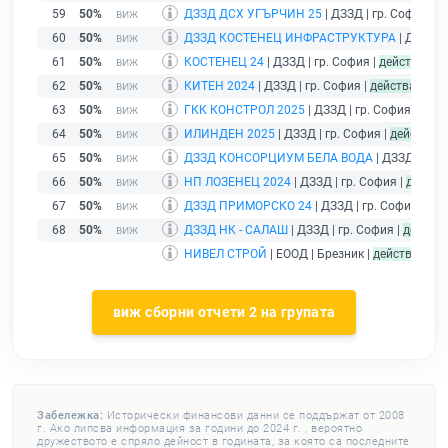
59
50%
ДЗЗД ДСХ УГЪРЧИН 25
| ДЗЗД | гр. София |
д
60
50%
ДЗЗД КОСТЕНЕЦ ИНФРАСТРУКТУРА
| ДЗЗД | 
61
50%
КОСТЕНЕЦ 24
| ДЗЗД | гр. София |
действащ
62
50%
КИТЕН 2024
| ДЗЗД | гр. София |
действащ
63
50%
ГКК КОНСТРОЛ 2025
| ДЗЗД | гр. София |
дейс
64
50%
ИЛИНДЕН 2025
| ДЗЗД | гр. София |
действащ
65
50%
ДЗЗД КОНСОРЦИУМ БЕЛА ВОДА
| ДЗЗД | гр.
66
50%
НП ЛОЗЕНЕЦ 2024
| ДЗЗД | гр. София |
действ
67
50%
ДЗЗД ПРИМОРСКО 24
| ДЗЗД | гр. София |
дей
68
50%
ДЗЗД НК - САЛАШ
| ДЗЗД | гр. София |
действ
НИВЕЛ СТРОЙ
| ЕООД | Брезник |
действащ
- 
виж сборни отчети 2 на групата
Забележка:
Исторически финансови данни се поддържат от 2008
г. Ако липсва информация за години до 2024 г. , вероятно
дружеството е спряло дейност в годината, за която са последните