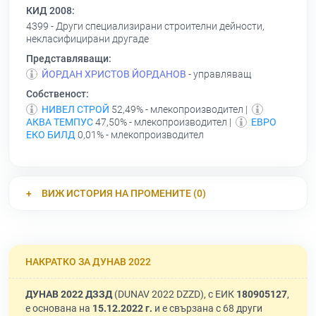
КИД 2008:
4399 - Други специализирани строителни дейности,
некласифицирани другаде
Представляващи:
ЙОРДАН ХРИСТОВ ЙОРДАНОВ
- управляващ
Собственост:
НИВЕЛ СТРОЙ
52,49% - млекопроизводител |
АКВА ТЕМПУС
47,50% - млекопроизводител |
ЕВРО
ЕКО БИЛД
0,01% - млекопроизводител
ВИЖ ИСТОРИЯ НА ПРОМЕНИТЕ (0)
НАКРАТКО ЗА ДУНАВ 2022
ДУНАВ 2022 ДЗЗД
(DUNAV 2022 DZZD), с ЕИК
180905127
,
е основана на
15.12.2022 г.
и е свързана с 68 други