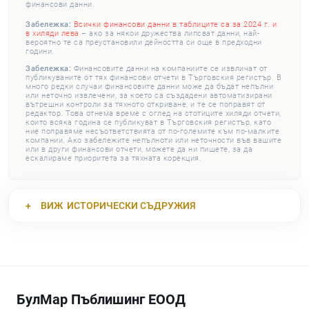
финансови данни.
Забележка:
Всички финансови данни в таблиците са за 2024 г. и
в хиляди лева
– ако за някои дружества липсват данни, най-
вероятно те са преустановили дейността си още в предходни
години.
Забележка:
Финансовите данни на компаниите се извличат от
публикуваните от тях финансови отчети в Търговския регистър. В
много редки случаи финансовите данни може да бъдат непълни
или неточно извлечени, за което са създадени автоматизирани
вътрешни контроли за тяхното откриване, и те се поправят от
редактор. Това отнема време с оглед на стотиците хиляди отчети,
които всяка година се публикуват в Търговския регистър, като
ние поправяме несъответствията от по-големите към по-малките
компании. Ако забележите непълноти или неточности във вашите
или в други финансови отчети, можете да ни пишете, за да
ескалираме приоритета за тяхната корекция.
ВИЖ
ИСТОРИЧЕСКИ СЪДРУЖИЯ
БулМар Пъблишинг ЕООД