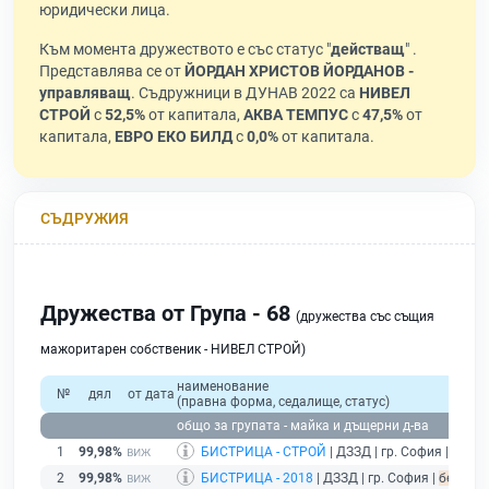
юридически лица.
Към момента дружеството е със статус "
действащ
" .
Представлява се от
ЙОРДАН ХРИСТОВ ЙОРДАНОВ -
управляващ
. Съдружници в ДУНАВ 2022 са
НИВЕЛ
СТРОЙ
с
52,5%
от капитала,
АКВА ТЕМПУС
с
47,5%
от
капитала,
ЕВРО ЕКО БИЛД
с
0,0%
от капитала.
СЪДРУЖИЯ
Дружества от Група - 68
(дружества със същия
мажоритарен собственик - НИВЕЛ СТРОЙ)
наименование
№
дял
от дата
(правна форма, седалище, статус)
общо за групата - майка и дъщерни д-ва
1
99,98%
БИСТРИЦА - СТРОЙ
| ДЗЗД | гр. София |
без п
2
99,98%
БИСТРИЦА - 2018
| ДЗЗД | гр. София |
без под