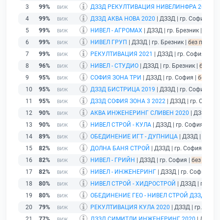
3
99%
ДЗЗД РЕКУЛТИВАЦИЯ НИВЕЛИНФРА 2020
| 
4
99%
ДЗЗД АКВА НОВА 2020
| ДЗЗД | гр. София |
бе
5
99%
НИВЕЛ - АГРОМАХ
| ДЗЗД | гр. Брезник |
без п
6
99%
НИВЕЛ ГРУП
| ДЗЗД | гр. Брезник |
без подаде
7
99%
РЕКУЛТИВАЦИЯ 2021
| ДЗЗД | гр. София |
без
8
96%
НИВЕЛ - СТУДИО
| ДЗЗД | гр. Брезник |
без по
9
95%
СОФИЯ ЗОНА ТРИ
| ДЗЗД | гр. София |
без под
10
95%
ДЗЗД БИСТРИЦА 2019
| ДЗЗД | гр. София |
бе
11
95%
ДЗЗД СОФИЯ ЗОНА 3 2022
| ДЗЗД | гр. София 
12
90%
АКВА ИНЖЕНЕРИНГ СЛИВЕН 2020
| ДЗЗД | г
13
90%
НИВЕЛ СТРОЙ - КУЛА
| ДЗЗД | гр. София |
без 
14
89%
ОБЕДИНЕНИЕ ИГТ - ДУПНИЦА
| ДЗЗД | гр. С
15
82%
ДОЛНА БАНЯ СТРОЙ
| ДЗЗД | гр. София |
без 
16
82%
НИВЕЛ - ГРИЙН
| ДЗЗД | гр. София |
без подад
17
82%
НИВЕЛ - ИНЖЕНЕРИНГ
| ДЗЗД | гр. София |
бе
18
80%
НИВЕЛ СТРОЙ - ХИДРОСТРОЙ
| ДЗЗД | гр. Бр
19
80%
ОБЕДИНЕНИЕ ГЕО - НИВЕЛ СТРОЙ ДЗЗД
| ДЗЗ
20
79%
РЕКУЛТИВАЦИЯ КУЛА 2020
| ДЗЗД | гр. Софи
21
77%
ДЗЗД СИМИТЛИ ИНЖЕНЕРИНГ 2020
| ДЗЗД |