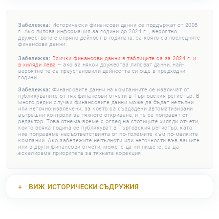
Забележка:
Исторически финансови данни се поддържат от 2008
г. Ако липсва информация за години до 2024 г. , вероятно
дружеството е спряло дейност в годината, за която са последните
финансови данни.
Забележка:
Всички финансови данни в таблиците са за 2024 г. и
в хиляди лева
– ако за някои дружества липсват данни, най-
вероятно те са преустановили дейността си още в предходни
години.
Забележка:
Финансовите данни на компаниите се извличат от
публикуваните от тях финансови отчети в Търговския регистър. В
много редки случаи финансовите данни може да бъдат непълни
или неточно извлечени, за което са създадени автоматизирани
вътрешни контроли за тяхното откриване, и те се поправят от
редактор. Това отнема време с оглед на стотиците хиляди отчети,
които всяка година се публикуват в Търговския регистър, като
ние поправяме несъответствията от по-големите към по-малките
компании. Ако забележите непълноти или неточности във вашите
или в други финансови отчети, можете да ни пишете, за да
ескалираме приоритета за тяхната корекция.
ВИЖ
ИСТОРИЧЕСКИ СЪДРУЖИЯ