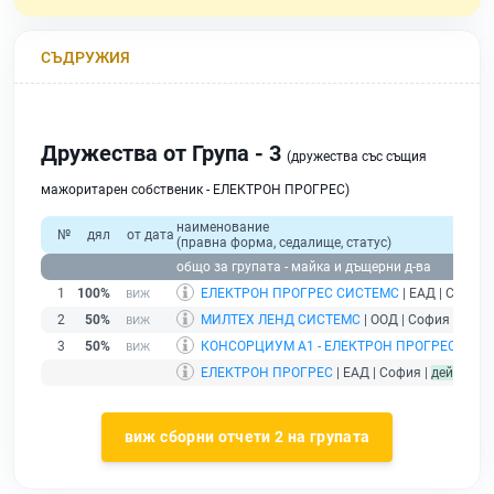
СЪДРУЖИЯ
Дружества от Група - 3
(дружества със същия
мажоритарен собственик - ЕЛЕКТРОН ПРОГРЕС)
наименование
№
дял
от дата
(правна форма, седалище, статус)
общо за групата - майка и дъщерни д-ва
1
100%
ЕЛЕКТРОН ПРОГРЕС СИСТЕМС
| ЕАД | София 
2
50%
МИЛТЕХ ЛЕНД СИСТЕМС
| ООД | София |
прои
3
50%
КОНСОРЦИУМ А1 - ЕЛЕКТРОН ПРОГРЕС ДЗЗ
ЕЛЕКТРОН ПРОГРЕС
| ЕАД | София |
действащ
виж сборни отчети 2 на групата