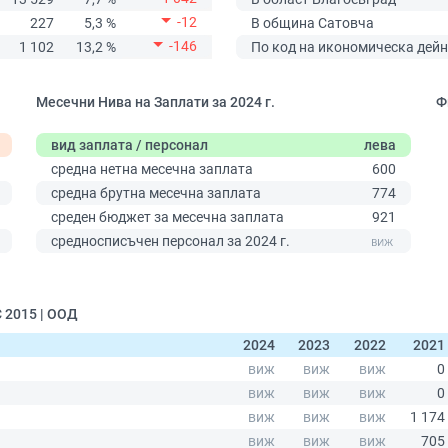
-12
227
5,3 %
В община Сатовча
-146
1 102
13,2 %
По код на икономическа дейн
Месечни Нива на Заплати за 2024 г.
Ф
вид заплата / персонал
лева
средна нетна месечна заплата
600
средна брутна месечна заплата
774
среден бюджет за месечна заплата
921
0
средносписъчен персонал за 2024 г.
 2015 | ООД
2024
2023
2022
2021