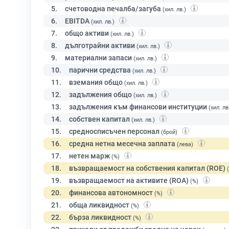
5.
счетоводна печалба/загуба
(хил. лв.)
6.
EBITDA
(хил. лв.)
7.
общо активи
(хил. лв.)
8.
дълготрайни активи
(хил. лв.)
9.
материални запаси
(хил. лв.)
10.
парични средства
(хил. лв.)
11.
вземания общо
(хил. лв.)
12.
задължения общо
(хил. лв.)
13.
задължения към финансови институции
(хил. лв
14.
собствен капитал
(хил. лв.)
15.
средносписъчен персонал
(брой)
16.
средна нетна месечна заплата
(лева)
17.
нетен марж
(%)
18.
възвращаемост на собствения капитал (ROE)
19.
възвращаемост на активите (ROA)
(%)
20.
финансова автономност
(%)
21.
обща ликвидност
(%)
22.
бърза ликвидност
(%)