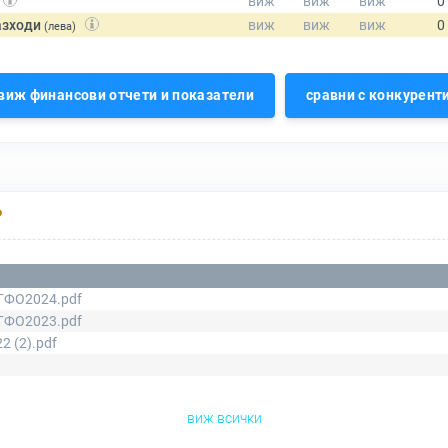
азходи
(лева)
виж финансови отчети и показатели
сравни с конкурент
Р
ГФО2024.pdf
ГФО2023.pdf
2 (2).pdf
виж всички