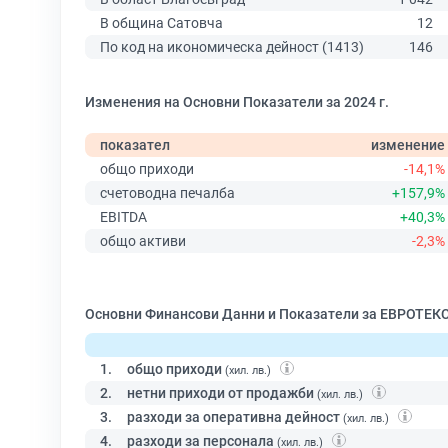
В община Сатовча
12
По код на икономическа дейност (1413)
146
Изменения на Основни Показатели за 2024 г.
показател
изменение
общо приходи
-14,1%
счетоводна печалба
+157,9%
EBITDA
+40,3%
общо активи
-2,3%
Основни Финансови Данни и Показатели за ЕВРОТЕКС
1.
общо приходи
(хил. лв.)
2.
нетни приходи от продажби
(хил. лв.)
3.
разходи за оперативна дейност
(хил. лв.)
4.
разходи за персонала
(хил. лв.)