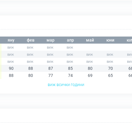
яну
фев
мар
апр
май
юни
юл
90
88
87
85
80
70
6
88
80
77
74
69
65
6
виж всички години