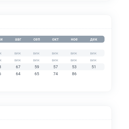
и
авг
сеп
окт
ное
дек
8
67
59
57
53
51
6
64
65
74
86