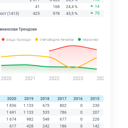
14
41
168
24,4 %
75
ост (1413)
425
978
43,5 %
инансови Трендове
общо приходи
счетоводна печалба
персонал
2020
2021
2022
2023
2024
2020
2019
2018
2017
2016
2015