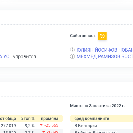
Собственост:
ЮЛИЯН ЙОСИФОВ ЧОБА
А УС
- управител
МЕХМЕД РАМИЗОВ БОСТ
Място по Заплати за 2022 г.
от общо
в топ %
промяна
сред компаниите
-25 563
277 019
9,2 %
В България
-1 042
13 529
7,7 %
В област Благоевград