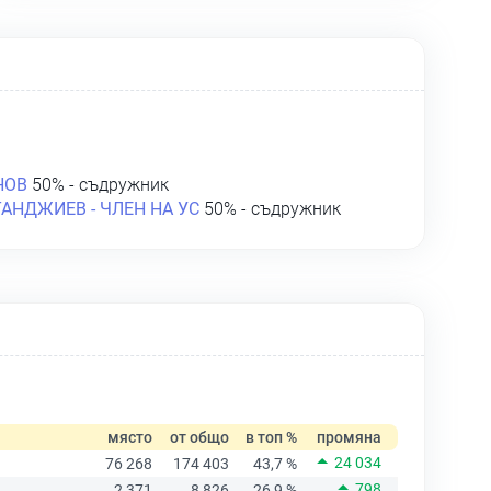
НОВ
50% - съдружник
АНДЖИЕВ - ЧЛЕН НА УС
50% - съдружник
място
от общо
в топ %
промяна
24 034
76 268
174 403
43,7 %
798
2 371
8 826
26,9 %