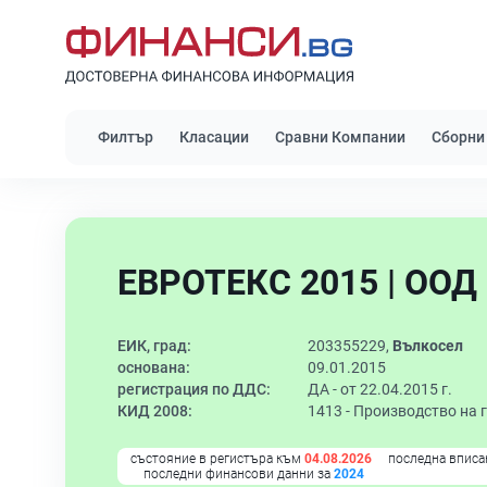
Филтър
Класации
Сравни Компании
Сборни
ЕВРОТЕКС 2015 | ООД
ЕИК, град:
203355229,
Вълкосел
основана:
09.01.2015
регистрация по ДДС:
ДА - от 22.04.2015 г.
КИД 2008:
1413 -
Производство на г
състояние в регистъра към
04.08.2026
последна вписа
последни финансови данни за
2024