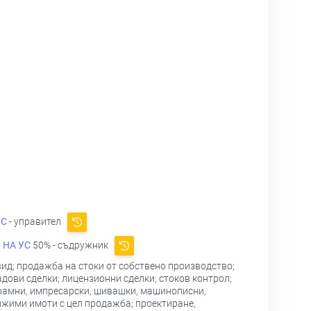
УС
- управител
 НА УС
50% - съдружник
вид; продажба на стоки от собствено производство;
дови сделки; лицензионни сделки; стоков контрол;
грамни, импресарски, шивашки, машинописни,
ижими имоти с цел продажба; проектиране,