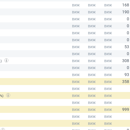
.)
(%)