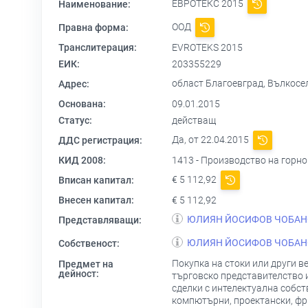
ЕВРОТЕКС 2015
Наименование:
ООД
Правна форма:
Транслитерация:
EVROTEKS 2015
ЕИК:
203355229
област Благоевград, Вълкосе
Адрес:
Основана:
09.01.2015
Статус:
действащ
Да, от 22.04.2015
ДДС регистрация:
КИД 2008:
1413 - Производство на горно
€ 5 112,92
Вписан капитал:
Внесен капитал:
€ 5 112,92
ЮЛИЯН ЙОСИФОВ ЧОБАН
Представляващи:
ЮЛИЯН ЙОСИФОВ ЧОБАН
Собственост:
Покупка на стоки или други в
Предмет на
дейност:
търговско представителство и
сделки с интелектуална собс
компютърни, проектански, фр