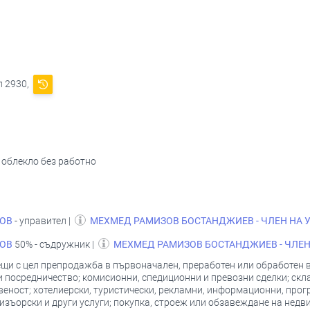
л 2930,
 облекло без работно
ОВ
- управител |
МЕХМЕД РАМИЗОВ БОСТАНДЖИЕВ - ЧЛЕН НА 
ОВ
50% - съдружник |
МЕХМЕД РАМИЗОВ БОСТАНДЖИЕВ - ЧЛЕН
ещи с цел препродажба в първоначален, преработен или обработен 
 посредничество; комисионни, спедиционни и превозни сделки; скла
твеност; хотелиерски, туристически, рекламни, информационни, про
изъорски и други услуги; покупка, строеж или обзавеждане на недв