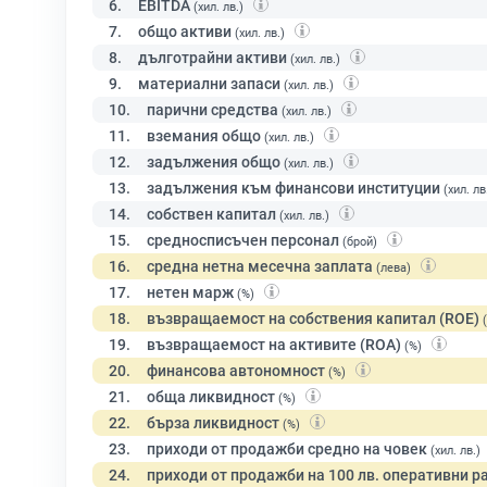
6.
EBITDA
(хил. лв.)
7.
общо активи
(хил. лв.)
8.
дълготрайни активи
(хил. лв.)
9.
материални запаси
(хил. лв.)
10.
парични средства
(хил. лв.)
11.
вземания общо
(хил. лв.)
12.
задължения общо
(хил. лв.)
13.
задължения към финансови институции
(хил. лв
14.
собствен капитал
(хил. лв.)
15.
средносписъчен персонал
(брой)
16.
средна нетна месечна заплата
(лева)
17.
нетен марж
(%)
18.
възвращаемост на собствения капитал (ROE)
19.
възвращаемост на активите (ROA)
(%)
20.
финансова автономност
(%)
21.
обща ликвидност
(%)
22.
бърза ликвидност
(%)
23.
приходи от продажби средно на човек
(хил. лв.)
24.
приходи от продажби на 100 лв. оперативни р