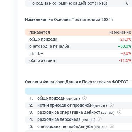
По код на икономическа дейност (1610)
16
Изменения на Основни Показатели за 2024 г.
показател
изменение
общо приходи
-21,3%
счетоводна печалба
+50,0%
EBITDA
-9,0%
общо активи
-11,5%
Основни Финансови Данни и Показатели за ФОРЕСТ -
1.
общо приходи
(хил. лв.)
2.
нетни приходи от продажби
(хил. лв.)
3.
разходи за оперативна дейност
(хил. лв.)
4.
разходи за персонала
(хил. лв.)
5.
счетоводна печалба/загуба
(хил. лв.)