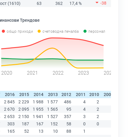
-38
ост (1610)
63
362
17,4 %
инансови Трендове
общо приходи
счетоводна печалба
персонал
2020
2021
2022
2023
2024
7
2016
2015
2014
2013
2012
2011
2010
2009
2008