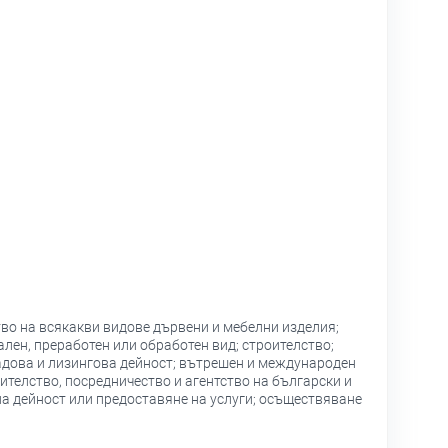
во на всякакви видове дървени и мебелни изделия;
лен, преработен или обработен вид; строителство;
ладова и лизингова дейност; вътрешен и международен
ителство, посредничество и агентство на български и
а дейност или предоставяне на услуги; осъществяване