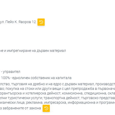
ул. Пейо К. Яворов 12
ане и импрегниране на дървен материал
И
- управител
И
100% - едноличен собственик на капитала
ство, търговия на дребно и на едро с дървен материал, производст
; покупка на стоки или други вещи с цел препродажба в първонача
торантъорска и хотелиерска дейност; комисионна, спедиционна, ск
лни туристически услуги; транспортна дейност; търговско представ
изически лица; рекламна, импресарска, информационна и програмн
ез забранените от закона