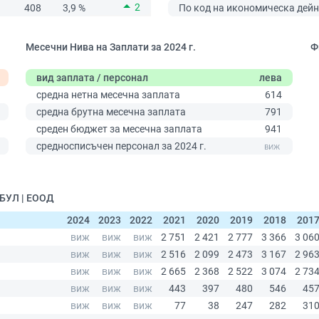
2
408
3,9 %
По код на икономическа дейн
Месечни Нива на Заплати за 2024 г.
Ф
вид заплата / персонал
лева
средна нетна месечна заплата
614
средна брутна месечна заплата
791
среден бюджет за месечна заплата
941
0
средносписъчен персонал за 2024 г.
 БУЛ | ЕООД
2024
2023
2022
2021
2020
2019
2018
201