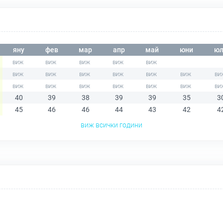
яну
фев
мар
апр
май
юни
юл
40
39
38
39
39
35
3
45
46
46
44
43
42
4
виж всички години