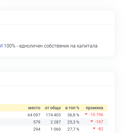
И
100% - едноличен собственик на капитала
място
от общо
в топ %
промяна
-10 796
64 097
174 403
36,8 %
-167
579
2 287
25,3 %
-82
294
1 060
27,7 %