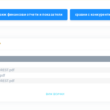
виж финансови отчети и показатели
сравни с конкурент
Р
REST.pdf
pdf
REST.pdf
виж всички