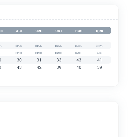
и
авг
сеп
окт
ное
дек
0
30
31
33
43
41
2
43
42
39
40
39