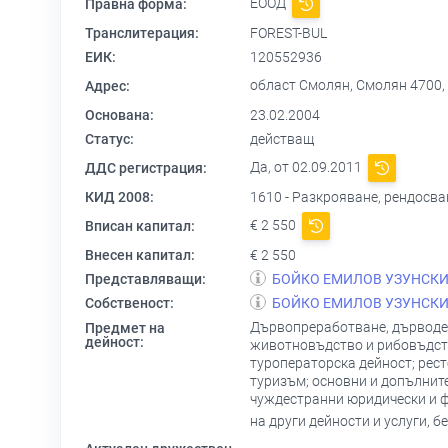
ЕООД
Правна форма:
Транслитерация:
FOREST-BUL
ЕИК:
120552936
област Смолян, Смолян 4700, 
Адрес:
Основана:
23.02.2004
Статус:
действащ
Да, от 02.09.2011
ДДС регистрация:
КИД 2008:
1610 - Разкрояване, рендосв
€ 2 550
Вписан капитал:
Внесен капитал:
€ 2 550
Представляващи:
БОЙКО ЕМИЛОВ УЗУНСК
Собственост:
БОЙКО ЕМИЛОВ УЗУНСК
Дървопреработване, дърводел
Предмет на
дейност:
животновъдство и рибовъдство
туроператорска дейност; рес
туризъм; основни и допълните
чуждестранни юридически и ф
на други дейности и услуги, б