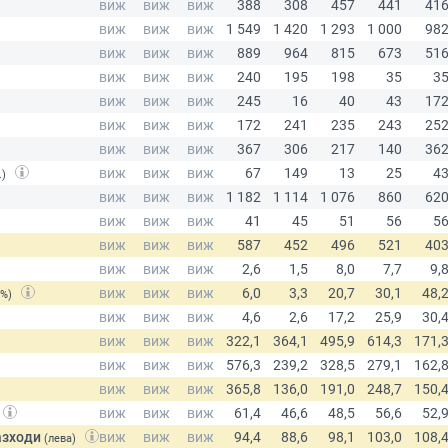
.)
(%)
азходи
(лева)