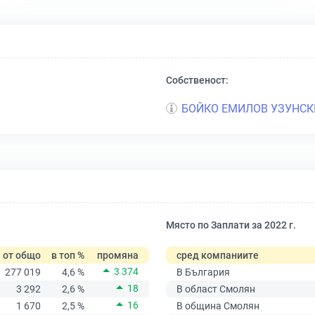
Собственост:
БОЙКО ЕМИЛОВ УЗУНСК
Място по Заплати за 2022 г.
от общо
в топ %
промяна
сред компаниите
3 374
277 019
4,6 %
В България
18
3 292
2,6 %
В област Смолян
16
1 670
2,5 %
В община Смолян