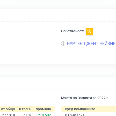
Собственост:
НУРТЕН ДЖЕИТ НЕЙЗИР
Място по Заплати за 2022 г.
от общо
в топ %
промяна
сред компаниите
9 502
277 019
7,1 %
В България