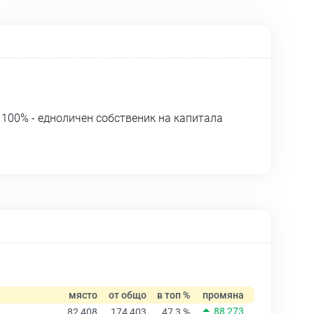
100% - едноличен собственик на капитала
място
от общо
в топ %
промяна
88 273
82 408
174 403
47,3 %