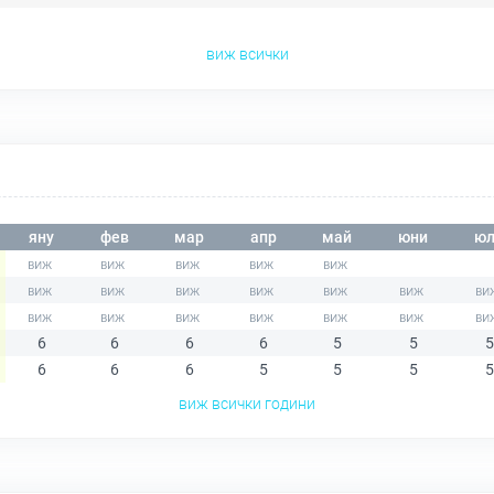
виж всички
яну
фев
мар
апр
май
юни
юл
6
6
6
6
5
5
5
6
6
6
5
5
5
5
виж всички години