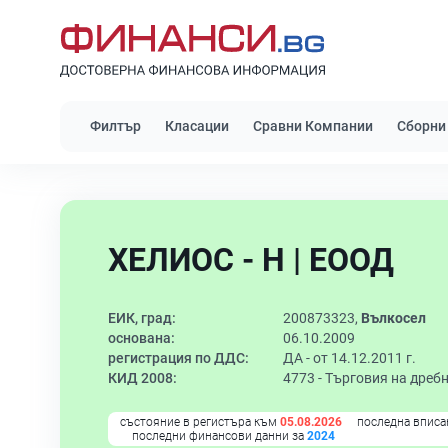
Филтър
Класации
Сравни Компании
Сборни
ХЕЛИОС - Н | ЕООД
ЕИК, град:
200873323,
Вълкосел
основана:
06.10.2009
регистрация по ДДС:
ДА - от 14.12.2011 г.
КИД 2008:
4773 -
Търговия на дребн
състояние в регистъра към
05.08.2026
последна вписа
последни финансови данни за
2024