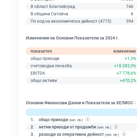
В област Благоевград
746
В община Сатовча
6
По код на икономическа дейност (4773)
394
Изменения на Основни Показатели за 2024 г.
показател
изменение
общо приходи
+1,3%
счетоводна печалба
+18 283,3%
EBITDA
+7 778,6%
общо активи
+470,2%
Основни Финансови Данни и Показатели за ХЕЛИОС - 
1.
общо приходи
(хил. лв.)
2.
нетни приходи от продажби
(хил. лв.)
3.
разходи за оперативна дейност
(хил. лв.)