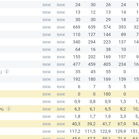
.)
(%)