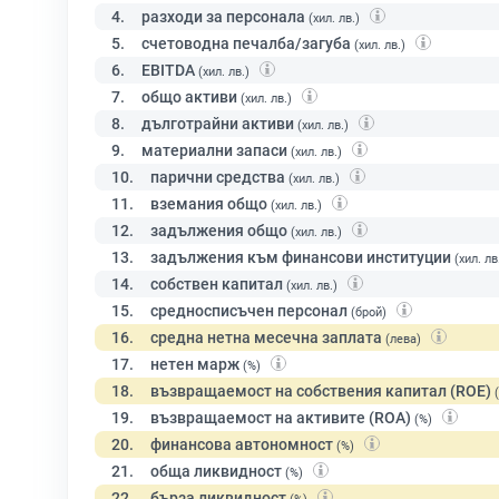
4.
разходи за персонала
(хил. лв.)
5.
счетоводна печалба/загуба
(хил. лв.)
6.
EBITDA
(хил. лв.)
7.
общо активи
(хил. лв.)
8.
дълготрайни активи
(хил. лв.)
9.
материални запаси
(хил. лв.)
10.
парични средства
(хил. лв.)
11.
вземания общо
(хил. лв.)
12.
задължения общо
(хил. лв.)
13.
задължения към финансови институции
(хил. лв
14.
собствен капитал
(хил. лв.)
15.
средносписъчен персонал
(брой)
16.
средна нетна месечна заплата
(лева)
17.
нетен марж
(%)
18.
възвращаемост на собствения капитал (ROE)
19.
възвращаемост на активите (ROA)
(%)
20.
финансова автономност
(%)
21.
обща ликвидност
(%)
22.
бърза ликвидност