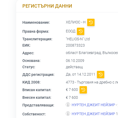
РЕГИСТЪРНИ ДАННИ
ХЕЛИОС - Н
Наименование:
ЕООД
Правна форма:
Транслитерация:
"HELIOS-N" Ltd
ЕИК:
200873323
област Благоевград, Вълкосел
Адрес:
Основана:
06.10.2009
Статус:
действащ
Да, от 14.12.2011
ДДС регистрация:
КИД 2008:
4773 - Търговия на дребно с 
€ 7 600
Вписан капитал:
Внесен капитал:
€ 7 600
НУРТЕН ДЖЕИТ НЕЙЗИР
-
Представляващи:
НУРТЕН ДЖЕИТ НЕЙЗИР
1
Собственост: