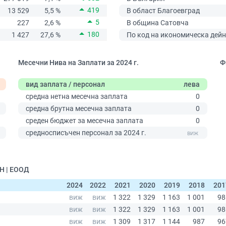
419
13 529
5,5 %
В област Благоевград
5
227
2,6 %
В община Сатовча
180
1 427
27,6 %
По код на икономическа дейн
Месечни Нива на Заплати за 2024 г.
Ф
вид заплата / персонал
лева
средна нетна месечна заплата
0
средна брутна месечна заплата
0
среден бюджет за месечна заплата
0
0
средносписъчен персонал за 2024 г.
Н | ЕООД
2024
2022
2021
2020
2019
2018
201