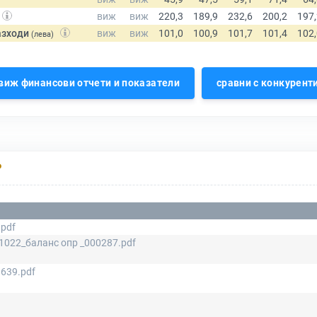
азходи
(лева)
виж финансови отчети и показатели
сравни с конкурент
Р
.pdf
1022_баланс опр _000287.pdf
639.pdf