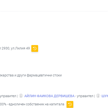
 2930, ул.Лилия 49
лекарства и други фармацевтични стоки
 управител |
АЙЛИН ФАИКОВА ДЕРВИШЕВА
- управител |
ШУК
00% - едноличен собственик на капитала