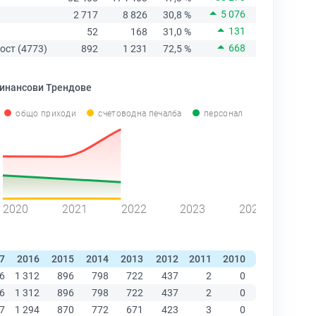
5 076
2 717
8 826
30,8 %
131
52
168
31,0 %
668
ост (4773)
892
1 231
72,5 %
инансови Трендове
общо приходи
счетоводна печалба
персонал
2020
2021
2022
2023
2024
7
2016
2015
2014
2013
2012
2011
2010