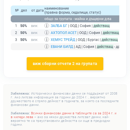
наименование
№
дял
от дата
(правна форма, седалище, статус)
общо за групата - майка и дъщерни д-ва
1
50%
ЗАЛБА БГ
| ООД | София |
действащ
2
50%
АХТОПОЛ АСЕТ
| ООД | София |
действащ
3
50%
ХЕМУС ТРЕЙД
| ООД | Бургас |
действащ
ЕВАНИ БИЛД
| АД | София |
действащ
- дружест
виж сборни отчети 2 на групата
Забележка:
Исторически финансови данни се поддържат от 2008
г. Ако липсва информация за години до 2024 г. , вероятно
дружеството е спряло дейност в годината, за която са последните
финансови данни.
Забележка:
Всички финансови данни в таблиците са за 2024 г. и
в хиляди лева
– ако за някои дружества липсват данни, най-
вероятно те са преустановили дейността си още в предходни
години.