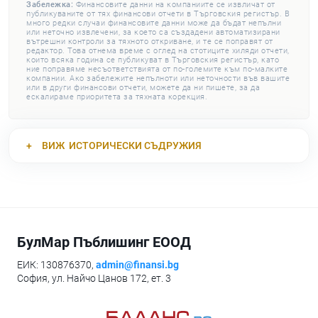
Забележка:
Финансовите данни на компаниите се извличат от
публикуваните от тях финансови отчети в Търговския регистър. В
много редки случаи финансовите данни може да бъдат непълни
или неточно извлечени, за което са създадени автоматизирани
вътрешни контроли за тяхното откриване, и те се поправят от
редактор. Това отнема време с оглед на стотиците хиляди отчети,
които всяка година се публикуват в Търговския регистър, като
ние поправяме несъответствията от по-големите към по-малките
компании. Ако забележите непълноти или неточности във вашите
или в други финансови отчети, можете да ни пишете, за да
ескалираме приоритета за тяхната корекция.
ВИЖ
ИСТОРИЧЕСКИ СЪДРУЖИЯ
БулМар Пъблишинг ЕООД
ЕИК: 130876370,
admin@finansi.bg
София, ул. Найчо Цанов 172, ет. 3