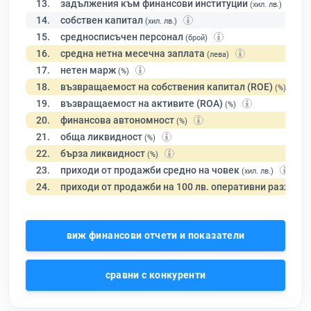
13.
задължения към финансови институции
(хил. лв.)
14.
собствен капитал
(хил. лв.)
15.
средносписъчен персонал
(брой)
16.
средна нетна месечна заплата
(лева)
17.
нетен марж
(%)
18.
възвращаемост на собствения капитал (ROE)
(%)
19.
възвращаемост на активите (ROA)
(%)
20.
финансова автономност
(%)
21.
обща ликвидност
(%)
22.
бърза ликвидност
(%)
23.
приходи от продажби средно на човек
(хил. лв.)
24.
приходи от продажби на 100 лв. оперативни разходи
виж финансови отчети и показатели
сравни с конкуренти