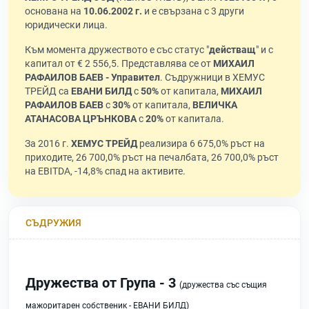
основана на
10.06.2002 г.
и е свързана с 3 други
юридически лица.
Към момента дружеството е със статус "
действащ
" и с
капитал от € 2 556,5. Представлява се от
МИХАИЛ
РАФАИЛОВ БАЕВ - Управител
. Съдружници в ХЕМУС
ТРЕЙД са
ЕВАНИ БИЛД
с
50%
от капитала,
МИХАИЛ
РАФАИЛОВ БАЕВ
с
30%
от капитала,
ВЕЛИЧКА
АТАНАСОВА ЦРЪНКОВА
с
20%
от капитала.
За 2016 г.
ХЕМУС ТРЕЙД
реализира 6 675,0% ръст на
приходите, 26 700,0% ръст на печалбата, 26 700,0% ръст
на EBITDA, -14,8% спад на активите.
СЪДРУЖИЯ
Дружества от Група - 3
(дружества със същия
мажоритарен собственик - ЕВАНИ БИЛД)