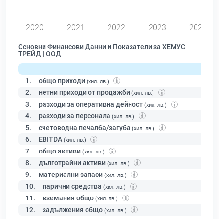
0
2020
2021
2022
2023
2024
Основни Финансови Данни и Показатели за ХЕМУС
ТРЕЙД | ООД
1.
общо приходи
(хил. лв.)
2.
нетни приходи от продажби
(хил. лв.)
3.
разходи за оперативна дейност
(хил. лв.)
4.
разходи за персонала
(хил. лв.)
5.
счетоводна печалба/загуба
(хил. лв.)
6.
EBITDA
(хил. лв.)
7.
общо активи
(хил. лв.)
8.
дълготрайни активи
(хил. лв.)
9.
материални запаси
(хил. лв.)
10.
парични средства
(хил. лв.)
11.
вземания общо
(хил. лв.)
12.
задължения общо
(хил. лв.)