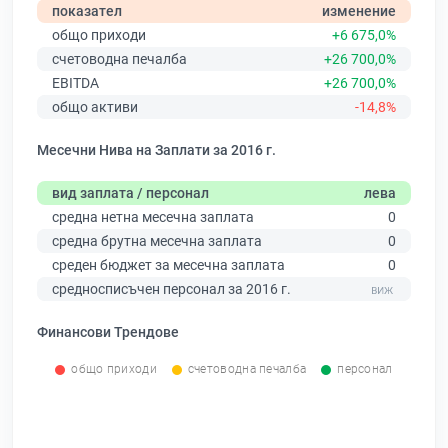
показател
изменение
общо приходи
+6 675,0%
счетоводна печалба
+26 700,0%
EBITDA
+26 700,0%
общо активи
-14,8%
Месечни Нива на Заплати за 2016 г.
вид заплата / персонал
лева
средна нетна месечна заплата
0
средна брутна месечна заплата
0
среден бюджет за месечна заплата
0
средносписъчен персонал за 2016 г.
Финансови Трендове
общо приходи
счетоводна печалба
персонал