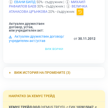
ЕВАНИ БИЛД
50% - съдружник |
МИХАИЛ
РАФАИЛОВ БАЕВ
30% - съдружник |
ВЕЛИЧКА
АТАНАСОВА ЦРЪНКОВА
20% - съдружник
Актуален дружествен
договор, устав,
или учредителен акт:
Актуален дружествен договор/
от
30.11.2012
учредителен акт/устав
виж всички
ВИЖ ИСТОРИЯ НА ПРОМЕНИТЕ (3)
НАКРАТКО ЗА ХЕМУС ТРЕЙД
ХЕМУС ТРЕЙД ООД
(HEMUS TREYD), с ЕИК
102815047
, е