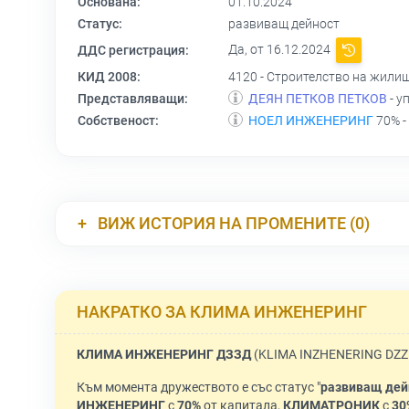
Основана:
01.10.2024
Статус:
развиващ дейност
Да, от 16.12.2024
ДДС регистрация:
КИД 2008:
4120 - Строителство на жили
Представляващи:
ДЕЯН ПЕТКОВ ПЕТКОВ
- у
Собственост:
НОЕЛ ИНЖЕНЕРИНГ
70% -
ВИЖ ИСТОРИЯ НА ПРОМЕНИТЕ (0)
НАКРАТКО ЗА КЛИМА ИНЖЕНЕРИНГ
КЛИМА ИНЖЕНЕРИНГ ДЗЗД
(KLIMA INZHENERING DZZD
Към момента дружеството е със статус "
развиващ дей
ИНЖЕНЕРИНГ
с
70%
от капитала,
КЛИМАТРОНИК
с
30