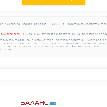
г. Ако липсва информация за години до 2024 г. , вероятно дружеството е спря
и в хиляди лева
– ако за някои дружества липсват данни, най-вероятно те са пр
убликуваните от тях финансови отчети в Търговския регистър. В много редки 
роли за тяхното откриване, и те се поправят от редактор. Това отнема време с
етствията от по-големите към по-малките компании. Ако забележите непълноти
корекция.