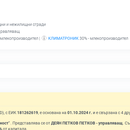
щни и нежилищни сгради
правляващ
 млекопроизводител |
КЛИМАТРОНИК
30% - млекопроизводител
), с ЕИК
181262619
, е основана на
01.10.2024 г.
и е свързана с 4 д
ност
" . Представлява се от
ДЕЯН ПЕТКОВ ПЕТКОВ - управляващ
. С
%
от капитала.