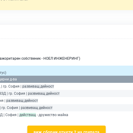
мажоритарен собственик - НОЕЛ ИНЖЕНЕРИНГ)
тус)
щерни д-ва
 | гр. София |
развиващ дейност
ЗЗД | гр. София |
развиващ дейност
ия |
развиващ дейност
| гр. София |
развиващ дейност
Д | София |
действащ
- дружество майка
виж сборни отчети 2 на групата