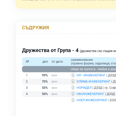
СЪДРУЖИЯ
Дружества от Група - 4
(дружества със същия 
наименование
№
дял
от дата
(правна форма, седалище, ста
общо за групата - майка и дъ
1
99%
НП - ИНЖЕНЕРИНГ
| ДЗЗД
2
70%
КЛИМА ИНЖЕНЕРИНГ
| Д
3
50%
НОРИДЕЛ
| ДЗЗД | гр. Соф
4
50%
НМ ИНЖЕНЕРИНГ
| ДЗЗД 
НОЕЛ ИНЖЕНЕРИНГ
| ЕОО