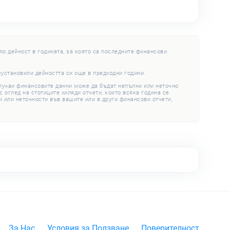
ло дейност в годината, за която са последните финансови
еустановили дейността си още в предходни години.
случаи финансовите данни може да бъдат непълни или неточно
 оглед на стотиците хиляди отчети, които всяка година се
 или неточности във вашите или в други финансови отчети,
За Нас
Условия за Ползване
Поверителност