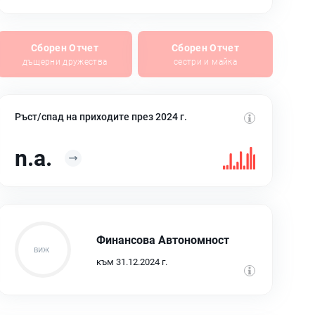
Сборен Отчет
Сборен Отчет
дъщерни дружества
сестри и майка
Ръст/спад на приходите през 2024 г.
n.a.
Финансова Автономност
към 31.12.2024 г.