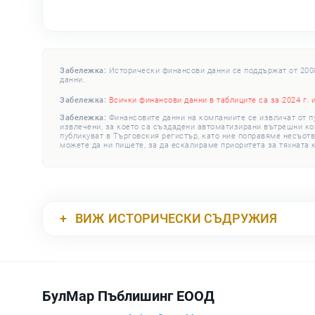
Забележка:
Исторически финансови данни се поддържат от 2008 
данни.
Забележка:
Всички финансови данни в таблиците са за 2024 г. 
Забележка:
Финансовите данни на компаниите се извличат от п
извлечени, за което са създадени автоматизирани вътрешни конт
публикуват в Търговския регистър, като ние поправяме несъотв
можете да ни пишете, за да ескалираме приоритета за тяхната 
ВИЖ
ИСТОРИЧЕСКИ СЪДРУЖИЯ
БулМар Пъблишинг ЕООД