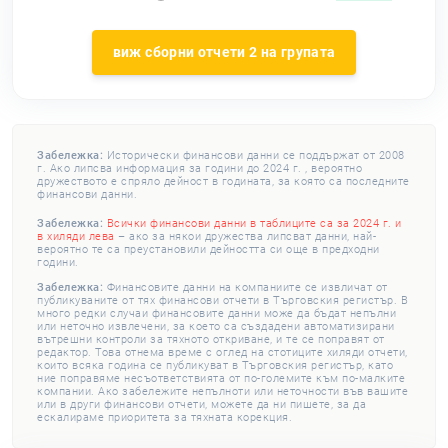
виж сборни отчети 2 на групата
Забележка:
Исторически финансови данни се поддържат от 2008
г. Ако липсва информация за години до 2024 г. , вероятно
дружеството е спряло дейност в годината, за която са последните
финансови данни.
Забележка:
Всички финансови данни в таблиците са за 2024 г. и
в хиляди лева
– ако за някои дружества липсват данни, най-
вероятно те са преустановили дейността си още в предходни
години.
Забележка:
Финансовите данни на компаниите се извличат от
публикуваните от тях финансови отчети в Търговския регистър. В
много редки случаи финансовите данни може да бъдат непълни
или неточно извлечени, за което са създадени автоматизирани
вътрешни контроли за тяхното откриване, и те се поправят от
редактор. Това отнема време с оглед на стотиците хиляди отчети,
които всяка година се публикуват в Търговския регистър, като
ние поправяме несъответствията от по-големите към по-малките
компании. Ако забележите непълноти или неточности във вашите
или в други финансови отчети, можете да ни пишете, за да
ескалираме приоритета за тяхната корекция.