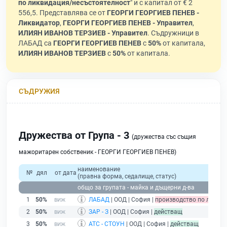
по ликвидация/несъстоятелност
" и с капитал от € 2
556,5. Представлява се от
ГЕОРГИ ГЕОРГИЕВ ПЕНЕВ -
Ликвидатор
,
ГЕОРГИ ГЕОРГИЕВ ПЕНЕВ - Управител
,
ИЛИЯН ИВАНОВ ТЕРЗИЕВ - Управител
. Съдружници в
ЛАБАД са
ГЕОРГИ ГЕОРГИЕВ ПЕНЕВ
с
50%
от капитала,
ИЛИЯН ИВАНОВ ТЕРЗИЕВ
с
50%
от капитала.
СЪДРУЖИЯ
Дружества от Група - 3
(дружества със същия
мажоритарен собственик - ГЕОРГИ ГЕОРГИЕВ ПЕНЕВ)
наименование
№
дял
от дата
(правна форма, седалище, статус)
общо за групата - майка и дъщерни д-ва
1
50%
ЛАБАД
| ООД | София |
производство по ликви
2
50%
ЗАР - З
| ООД | София |
действащ
3
50%
АТС - СТОУН
| ООД | София |
действащ