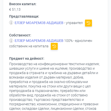
Внесен капитал:
€ 51,13
Представляващи:
ЕЛЗЕР МОАРЕМОВ АБДИШЕВ
- управител
Собственост:
ЕЛЗЕР МОАРЕМОВ АБДИШЕВ
100% - едноличен
собственик на капитала
Предмет на дейност:
Производство на конфекционирани текстилни изделия;
шивашки услуги и шиене на ишлеме; производство и
продажба в страната и чужбина на дървени детайли и
всякакви изделия от дървен материал; добив,
преработка и продажба на скално-облицовъчни
материали; покупка на стоки или други вещи с цел
препродажба в първоначален, преработен или
обработен вид; продажба на стоки от собствено
производство; търговско представителство и
посредничество; комисионни, спедиционни и превозни
сделки; складови сделки; лицензионни сделки; стоков