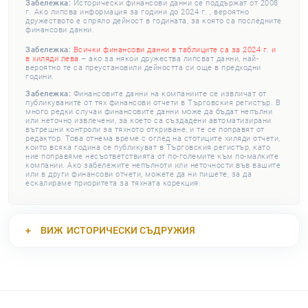
Забележка:
Исторически финансови данни се поддържат от 2008
г. Ако липсва информация за години до 2024 г. , вероятно
дружеството е спряло дейност в годината, за която са последните
финансови данни.
Забележка:
Всички финансови данни в таблиците са за 2024 г. и
в хиляди лева
– ако за някои дружества липсват данни, най-
вероятно те са преустановили дейността си още в предходни
години.
Забележка:
Финансовите данни на компаниите се извличат от
публикуваните от тях финансови отчети в Търговския регистър. В
много редки случаи финансовите данни може да бъдат непълни
или неточно извлечени, за което са създадени автоматизирани
вътрешни контроли за тяхното откриване, и те се поправят от
редактор. Това отнема време с оглед на стотиците хиляди отчети,
които всяка година се публикуват в Търговския регистър, като
ние поправяме несъответствията от по-големите към по-малките
компании. Ако забележите непълноти или неточности във вашите
или в други финансови отчети, можете да ни пишете, за да
ескалираме приоритета за тяхната корекция.
ВИЖ
ИСТОРИЧЕСКИ СЪДРУЖИЯ