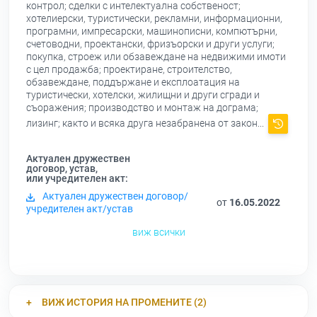
контрол; сделки с интелектуална собственост;
хотелиерски, туристически, рекламни, информационни,
програмни, импресарски, машинописни, компютърни,
счетоводни, проектански, фризъорски и други услуги;
покупка, строеж или обзавеждане на недвижими имоти
с цел продажба; проектиране, строителство,
обзавеждане, поддържане и експлоатация на
туристически, хотелски, жилищни и други сгради и
съоражения; производство и монтаж на дограма;
лизинг; както и всяка друга незабранена от закон...
Актуален дружествен
договор, устав,
или учредителен акт:
Актуален дружествен договор/
от
16.05.2022
учредителен акт/устав
виж всички
ВИЖ ИСТОРИЯ НА ПРОМЕНИТЕ (2)