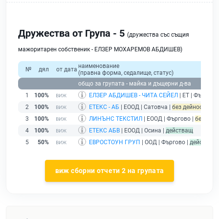
Дружества от Група - 5
(дружества със същия
мажоритарен собственик - ЕЛЗЕР МОХАРЕМОВ АБДИШЕВ)
наименование
№
дял
от дата
(правна форма, седалище, статус)
общо за групата - майка и дъщерни д-ва
1
100%
ЕЛЗЕР АБДИШЕВ - ЧИТА СЕЙЕЛ
| ЕТ | Фъргово
2
100%
ЕТЕКС - АБ
| ЕООД | Сатовча |
без дейност - по
3
100%
ЛИНЪНС ТЕКСТИЛ
| ЕООД | Фъргово |
без дейн
4
100%
ЕТЕКС АБВ
| ЕООД | Осина |
действащ
5
50%
ЕВРОСТОУН ГРУП
| ООД | Фъргово |
действащ
виж сборни отчети 2 на групата