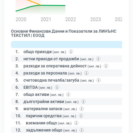
0
2020
2021
2022
2023
2024
Основни Финансови Данни и Показатели за ЛИНЪНС
ТЕКСТИЛ | ЕООД
1.
общо приходи
(хил. лв.)
2.
нетни приходи от продажби
(хил. лв.)
3.
разходи за оперативна дейност
(хил. лв.)
4.
разходи за персонала
(хил. лв.)
5.
счетоводна печалба/загуба
(хил. лв.)
6.
EBITDA
(хил. лв.)
7.
общо активи
(хил. лв.)
8.
дълготрайни активи
(хил. лв.)
9.
материални запаси
(хил. лв.)
10.
парични средства
(хил. лв.)
11.
вземания общо
(хил. лв.)
12.
задължения общо
(хил. лв.)