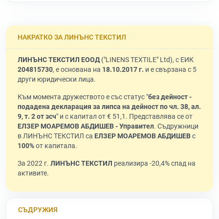
НАКРАТКО ЗА ЛИНЪНС ТЕКСТИЛ
ЛИНЪНС ТЕКСТИЛ ЕООД
("LINENS TEXTILE" Ltd), с ЕИК
204815730
, е основана на
18.10.2017 г.
и е свързана с 5
други юридически лица.
Към момента дружеството е със статус "
без дейност -
подадена декларация за липса на дейност по чл. 38, ал.
9, т. 2 от зсч
" и с капитал от € 51,1. Представлява се от
ЕЛЗЕР МОАРЕМОВ АБДИШЕВ - Управител
. Съдружници
в ЛИНЪНС ТЕКСТИЛ са
ЕЛЗЕР МОАРЕМОВ АБДИШЕВ
с
100%
от капитала.
За 2022 г.
ЛИНЪНС ТЕКСТИЛ
реализира -20,4% спад на
активите.
СЪДРУЖИЯ