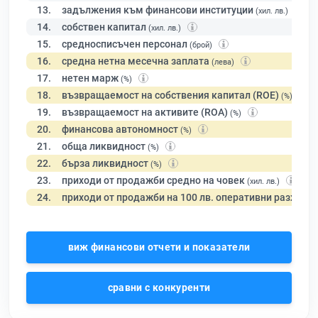
13.
задължения към финансови институции
(хил. лв.)
14.
собствен капитал
(хил. лв.)
15.
средносписъчен персонал
(брой)
16.
средна нетна месечна заплата
(лева)
17.
нетен марж
(%)
18.
възвращаемост на собствения капитал (ROE)
(%)
19.
възвращаемост на активите (ROA)
(%)
20.
финансова автономност
(%)
21.
обща ликвидност
(%)
22.
бърза ликвидност
(%)
23.
приходи от продажби средно на човек
(хил. лв.)
24.
приходи от продажби на 100 лв. оперативни разходи
виж финансови отчети и показатели
сравни с конкуренти