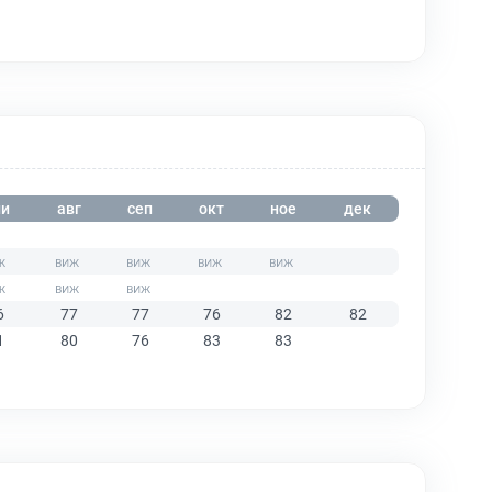
и
авг
сеп
окт
ное
дек
6
77
77
76
82
82
1
80
76
83
83