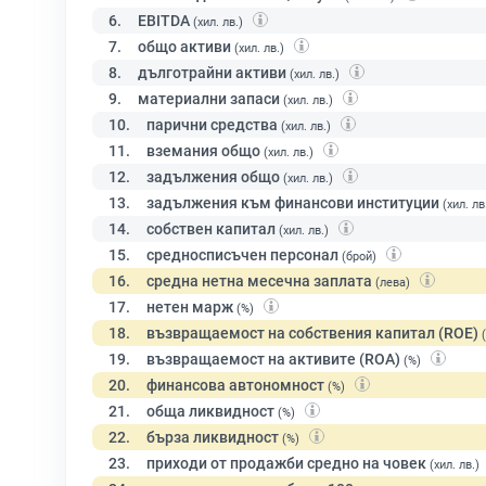
6.
EBITDA
(хил. лв.)
7.
общо активи
(хил. лв.)
8.
дълготрайни активи
(хил. лв.)
9.
материални запаси
(хил. лв.)
10.
парични средства
(хил. лв.)
11.
вземания общо
(хил. лв.)
12.
задължения общо
(хил. лв.)
13.
задължения към финансови институции
(хил. лв
14.
собствен капитал
(хил. лв.)
15.
средносписъчен персонал
(брой)
16.
средна нетна месечна заплата
(лева)
17.
нетен марж
(%)
18.
възвращаемост на собствения капитал (ROE)
19.
възвращаемост на активите (ROA)
(%)
20.
финансова автономност
(%)
21.
обща ликвидност
(%)
22.
бърза ликвидност
(%)
23.
приходи от продажби средно на човек
(хил. лв.)