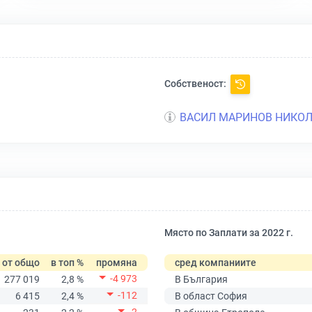
Собственост:
ВАСИЛ МАРИНОВ НИКО
Място по Заплати за 2022 г.
от общо
в топ %
промяна
сред компаниите
-4 973
277 019
2,8 %
В България
-112
6 415
2,4 %
В област София