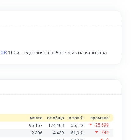
ЛОВ
100% - едноличен собственик на капитала
място
от общо
в топ %
промяна
-25 699
96 167
174 403
55,1 %
-742
2 306
4 439
51,9 %