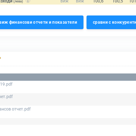
азходи
(лева)
виж финансови отчети и показатели
сравни с конкурент
Р
19.pdf
ет.pdf
нсов отчет.pdf