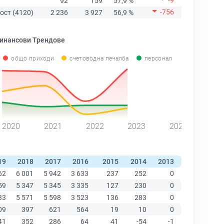
-9
92
159
57,9 %
-756
ост (4120)
2 236
3 927
56,9 %
инансови Трендове
общо приходи
счетоводна печалба
персонал
2020
2021
2022
2023
2024
19
2018
2017
2016
2015
2014
2013