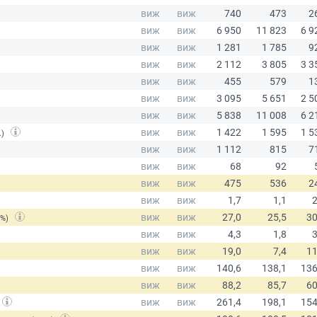
.)
(%)