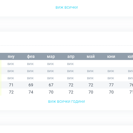
виж всички
яну
фев
мар
апр
май
юни
юл
71
69
67
72
72
77
7
72
74
70
72
70
70
7
виж всички години