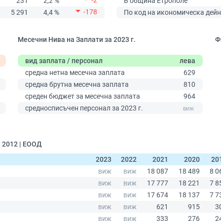
-2
231
2,2 %
В община Етрополе
-178
5 291
4,4 %
По код на икономическа дейн
Месечни Нива на Заплати за 2023 г.
Ф
вид заплата / персонал
лева
средна нетна месечна заплата
629
средна брутна месечна заплата
810
среден бюджет за месечна заплата
964
0
средносписъчен персонал за 2023 г.
 2012 | ЕООД
2023
2022
2021
2020
20