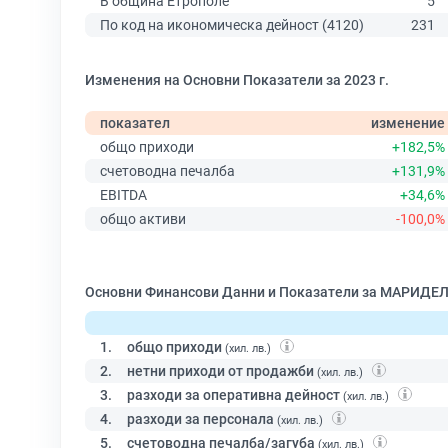
В община Етрополе
5
По код на икономическа дейност (4120)
231
Изменения на Основни Показатели за 2023 г.
показател
изменение
общо приходи
+182,5%
счетоводна печалба
+131,9%
EBITDA
+34,6%
общо активи
-100,0%
Основни Финансови Данни и Показатели за МАРИДЕЛ
1.
общо приходи
(хил. лв.)
2.
нетни приходи от продажби
(хил. лв.)
3.
разходи за оперативна дейност
(хил. лв.)
4.
разходи за персонала
(хил. лв.)
5.
счетоводна печалба/загуба
(хил. лв.)