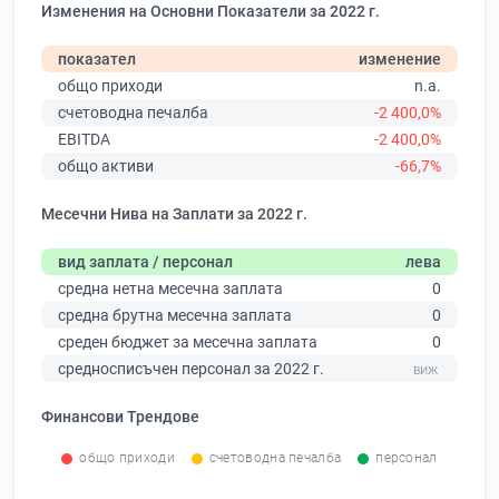
Изменения на Основни Показатели за 2022 г.
показател
изменение
общо приходи
n.a.
счетоводна печалба
-2 400,0%
EBITDA
-2 400,0%
общо активи
-66,7%
Месечни Нива на Заплати за 2022 г.
вид заплата / персонал
лева
средна нетна месечна заплата
0
средна брутна месечна заплата
0
среден бюджет за месечна заплата
0
средносписъчен персонал за 2022 г.
Финансови Трендове
общо приходи
счетоводна печалба
персонал