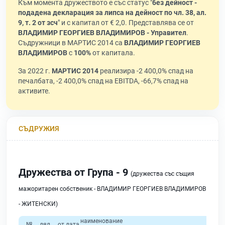
Към момента дружеството е със статус "
без дейност -
подадена декларация за липса на дейност по чл. 38, ал.
9, т. 2 от зсч
" и с капитал от € 2,0. Представлява се от
ВЛАДИМИР ГЕОРГИЕВ ВЛАДИМИРОВ - Управител
.
Съдружници в МАРТИС 2014 са
ВЛАДИМИР ГЕОРГИЕВ
ВЛАДИМИРОВ
с
100%
от капитала.
За 2022 г.
МАРТИС 2014
реализира -2 400,0% спад на
печалбата, -2 400,0% спад на EBITDA, -66,7% спад на
активите.
СЪДРУЖИЯ
Дружества от Група - 9
(дружества със същия
мажоритарен собственик - ВЛАДИМИР ГЕОРГИЕВ ВЛАДИМИРОВ
- ЖИТЕНСКИ)
наименование
№
дял
от дата