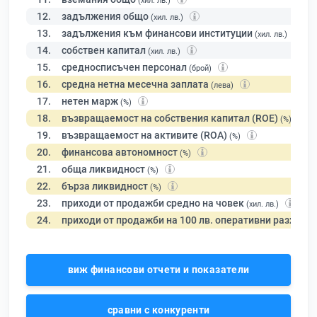
(хил. лв.)
12.
задължения общо
(хил. лв.)
13.
задължения към финансови институции
(хил. лв.)
14.
собствен капитал
(хил. лв.)
15.
средносписъчен персонал
(брой)
16.
средна нетна месечна заплата
(лева)
17.
нетен марж
(%)
18.
възвращаемост на собствения капитал (ROE)
(%)
19.
възвращаемост на активите (ROA)
(%)
20.
финансова автономност
(%)
21.
обща ликвидност
(%)
22.
бърза ликвидност
(%)
23.
приходи от продажби средно на човек
(хил. лв.)
24.
приходи от продажби на 100 лв. оперативни разходи
виж финансови отчети и показатели
сравни с конкуренти