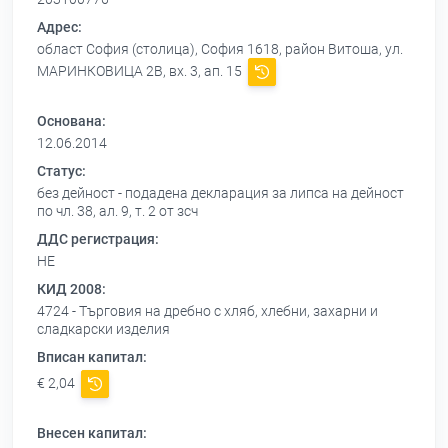
Адрес:
област София (столица), София 1618, район Витоша, ул.
МАРИНКОВИЦА 2В, вх. 3, ап. 15
Основана:
12.06.2014
Статус:
без дейност - подадена декларация за липса на дейност
по чл. 38, ал. 9, т. 2 от зсч
ДДС регистрация:
НЕ
КИД 2008:
4724 - Търговия на дребно с хляб, хлебни, захарни и
сладкарски изделия
Вписан капитал:
€ 2,04
Внесен капитал: