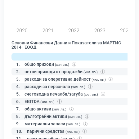
0
2020
2021
2022
2023
2024
Основни Финансови Данни и Показатели за МАРТИС
2014 | ЕООД
1.
общо приходи
(хил. лв.)
2.
нетни приходи от продажби
(хил. лв.)
3.
разходи за оперативна дейност
(хил. лв.)
4.
разходи за персонала
(хил. лв.)
5.
счетоводна печалба/загуба
(хил. лв.)
6.
EBITDA
(хил. лв.)
7.
общо активи
(хил. лв.)
8.
дълготрайни активи
(хил. лв.)
9.
материални запаси
(хил. лв.)
10.
парични средства
(хил. лв.)
11.
вземания общо