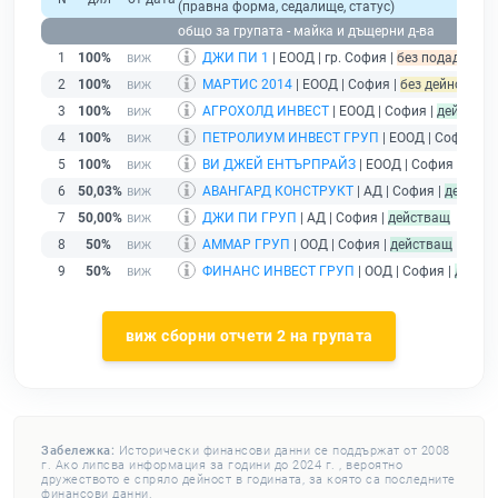
(правна форма, седалище, статус)
общо за групата - майка и дъщерни д-ва
1
100%
ДЖИ ПИ 1
| ЕООД | гр. София |
без подаден фин
2
100%
МАРТИС 2014
| ЕООД | София |
без дейност - п
3
100%
АГРОХОЛД ИНВЕСТ
| ЕООД | София |
действа
4
100%
ПЕТРОЛИУМ ИНВЕСТ ГРУП
| ЕООД | София |
д
5
100%
ВИ ДЖЕЙ ЕНТЪРПРАЙЗ
| ЕООД | София |
дейс
6
50,03%
АВАНГАРД КОНСТРУКТ
| АД | София |
действ
7
50,00%
ДЖИ ПИ ГРУП
| АД | София |
действащ
8
50%
АММАР ГРУП
| ООД | София |
действащ
9
50%
ФИНАНС ИНВЕСТ ГРУП
| ООД | София |
дейст
виж сборни отчети 2 на групата
Забележка:
Исторически финансови данни се поддържат от 2008
г. Ако липсва информация за години до 2024 г. , вероятно
дружеството е спряло дейност в годината, за която са последните
финансови данни.