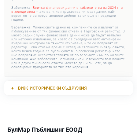
Забележка:
Всички финансови данни в таблиците са за 2024 г. и
в хиляди лева
– ако за някои дружества липсват данни, най-
вероятно те са преустановили дейността си още в предходни
години.
Забележка:
Финансовите данни на компаниите се извличат от
публикуваните от тях финансови отчети в Търговския регистър. В
много редки случаи финансовите данни може да бъдат непълни
или неточно извлечени, за което са създадени автоматизирани
вътрешни контроли за тяхното откриване, и те се поправят от
редактор. Това отнема време с оглед на стотиците хиляди отчети,
които всяка година се публикуват в Търговския регистър, като
ние поправяме несъответствията от по-големите към по-малките
компании. Ако забележите непълноти или неточности във вашите
или в други финансови отчети, можете да ни пишете, за да
ескалираме приоритета за тяхната корекция.
ВИЖ
ИСТОРИЧЕСКИ СЪДРУЖИЯ
БулМар Пъблишинг ЕООД