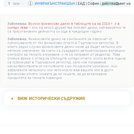
1
ИНФРАКЪНСТРАКШЪН
| ЕАД | София |
действащ
Съвет на 
Забележка:
Всички финансови данни в таблиците са за 2024 г. и в
хиляди лева
– ако за някои дружества липсват данни, най-вероятно те
са преустановили дейността си още в предходни години.
Забележка:
Финансовите данни на компаниите се извличат от
публикуваните от тях финансови отчети в Търговския регистър. В
много редки случаи финансовите данни може да бъдат непълни или
неточно извлечени, за което са създадени автоматизирани вътрешни
контроли за тяхното откриване, и те се поправят от редактор. Това
отнема време с оглед на стотиците хиляди отчети, които всяка година
се публикуват в Търговския регистър, като ние поправяме
несъответствията от по-големите към по-малките компании. Ако
забележите непълноти или неточности във вашите или в други
финансови отчети, можете да ни пишете, за да ескалираме
приоритета за тяхната корекция.
ВИЖ
ИСТОРИЧЕСКИ СЪДРУЖИЯ