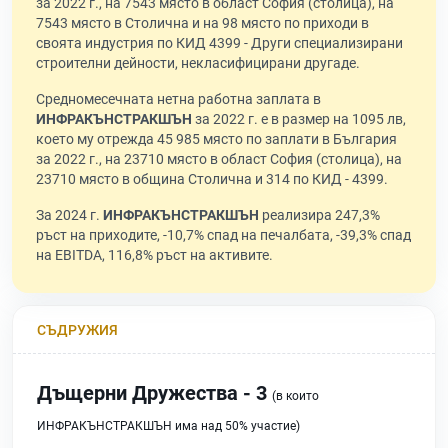
за 2022 г., на 7543 място в област София (столица), на
7543 място в Столична и на 98 място по приходи в
своята индустрия по КИД 4399 - Други специализирани
строителни дейности, некласифицирани другаде.
Средномесечната нетна работна заплата в
ИНФРАКЪНСТРАКШЪН
за 2022 г. е в размер на 1095 лв,
което му отрежда 45 985 място по заплати в България
за 2022 г., на 23710 място в област София (столица), на
23710 място в община Столична и 314 по КИД - 4399.
За 2024 г.
ИНФРАКЪНСТРАКШЪН
реализира 247,3%
ръст на приходите, -10,7% спад на печалбата, -39,3% спад
на EBITDA, 116,8% ръст на активите.
СЪДРУЖИЯ
Дъщерни Дружества - 3
(в които
ИНФРАКЪНСТРАКШЪН има над 50% участие)