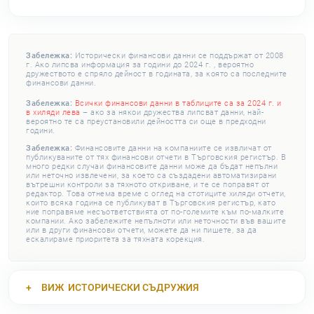
Забележка:
Исторически финансови данни се поддържат от 2008
г. Ако липсва информация за години до 2024 г. , вероятно
дружеството е спряло дейност в годината, за която са последните
финансови данни.
Забележка:
Всички финансови данни в таблиците са за 2024 г. и
в хиляди лева
– ако за някои дружества липсват данни, най-
вероятно те са преустановили дейността си още в предходни
години.
Забележка:
Финансовите данни на компаниите се извличат от
публикуваните от тях финансови отчети в Търговския регистър. В
много редки случаи финансовите данни може да бъдат непълни
или неточно извлечени, за което са създадени автоматизирани
вътрешни контроли за тяхното откриване, и те се поправят от
редактор. Това отнема време с оглед на стотиците хиляди отчети,
които всяка година се публикуват в Търговския регистър, като
ние поправяме несъответствията от по-големите към по-малките
компании. Ако забележите непълноти или неточности във вашите
или в други финансови отчети, можете да ни пишете, за да
ескалираме приоритета за тяхната корекция.
ВИЖ
ИСТОРИЧЕСКИ СЪДРУЖИЯ