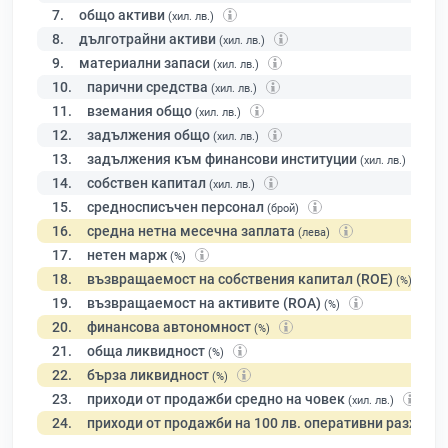
7.
общо активи
(хил. лв.)
8.
дълготрайни активи
(хил. лв.)
9.
материални запаси
(хил. лв.)
10.
парични средства
(хил. лв.)
11.
вземания общо
(хил. лв.)
12.
задължения общо
(хил. лв.)
13.
задължения към финансови институции
(хил. лв.)
14.
собствен капитал
(хил. лв.)
15.
средносписъчен персонал
(брой)
16.
средна нетна месечна заплата
(лева)
17.
нетен марж
(%)
18.
възвращаемост на собствения капитал (ROE)
(%)
19.
възвращаемост на активите (ROA)
(%)
20.
финансова автономност
(%)
21.
обща ликвидност
(%)
22.
бърза ликвидност
(%)
23.
приходи от продажби средно на човек
(хил. лв.)
24.
приходи от продажби на 100 лв. оперативни разходи