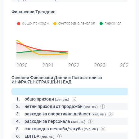
Финансови Трендове
общо приходи
счетоводна печалба
персонал
0
2020
2021
2022
2023
2024
Основни Финансови Данни и Показатели за
ИНФРАКЪНСТРАКШЪН | ЕАД
1.
общо приходи
(хил. лв.)
2.
нетни приходи от продажби
(хил. лв.)
3.
разходи за оперативна дейност
(хил. лв.)
4.
разходи за персонала
(хил. лв.)
5.
счетоводна печалба/загуба
(хил. лв.)
6.
EBITDA
(хил. лв.)