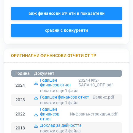
виж финансови отчети и показатели
сравни с конкуренти
ОРИГИНАЛНИ ФИНАНСОВИ ОТЧЕТИ ОТ ТР
Година
Документ
Годишен
2024-НФ2-
финансов отчет
БАЛАНС_OПР.pdf
2024
покажи още 1
файл
Годишен финансов отчет
Баланс.pdf
2023
покажи още 1
файл
Годишен
2022
финансов
Инфракънстракшън.pdf
отчет
Доклад за дейността
2018
покажи още 3
файла