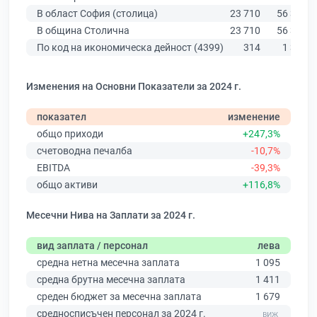
В област София (столица)
23 710
56 378
В община Столична
23 710
56 378
По код на икономическа дейност (4399)
314
1 397
Изменения на Основни Показатели за 2024 г.
показател
изменение
общо приходи
+247,3%
счетоводна печалба
-10,7%
EBITDA
-39,3%
общо активи
+116,8%
Месечни Нива на Заплати за 2024 г.
вид заплата / персонал
лева
средна нетна месечна заплата
1 095
средна брутна месечна заплата
1 411
среден бюджет за месечна заплата
1 679
средносписъчен персонал за 2024 г.