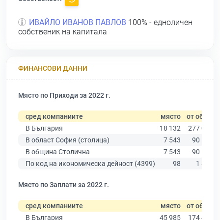
ИВАЙЛО ИВАНОВ ПАВЛОВ
100% - едноличен
собственик на капитала
ФИНАНСОВИ ДАННИ
Място по Приходи за 2022 г.
сред компаниите
място
от общо
В България
18 132
277 019
В област София (столица)
7 543
90 178
В община Столична
7 543
90 178
По код на икономическа дейност (4399)
98
1 839
Място по Заплати за 2022 г.
сред компаниите
място
от общо
В България
45 985
174 403