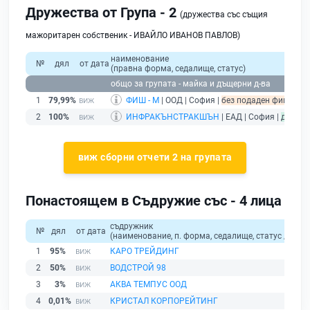
Дружества от Група - 2
(дружества със същия
мажоритарен собственик - ИВАЙЛО ИВАНОВ ПАВЛОВ)
наименование
№
дял
от дата
(правна форма, седалище, статус)
общо за групата - майка и дъщерни д-ва
1
79,99%
ФИШ - М
| ООД | София |
без подаден финансов 
2
100%
ИНФРАКЪНСТРАКШЪН
| ЕАД | София |
действ
виж сборни отчети 2 на групата
Понастоящем в Съдружие със - 4 лица
съдружник
№
дял
от дата
(наименование, п. форма, седалище, статус / физи
1
95%
КАРО ТРЕЙДИНГ
2
50%
ВОДСТРОЙ 98
3
3%
АКВА ТЕМПУС ООД
4
0,01%
КРИСТАЛ КОРПОРЕЙТИНГ