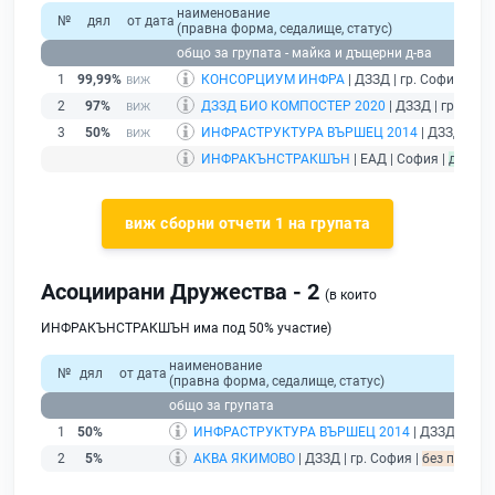
наименование
№
дял
от дата
(правна форма, седалище, статус)
общо за групата - майка и дъщерни д-ва
1
99,99%
КОНСОРЦИУМ ИНФРА
| ДЗЗД | гр. София |
без
2
97%
ДЗЗД БИО КОМПОСТЕР 2020
| ДЗЗД | гр. Софи
3
50%
ИНФРАСТРУКТУРА ВЪРШЕЦ 2014
| ДЗЗД | гр.
ИНФРАКЪНСТРАКШЪН
| ЕАД | София |
действ
виж сборни отчети 1 на групата
Асоциирани Дружества - 2
(в които
ИНФРАКЪНСТРАКШЪН има под 50% участие)
наименование
№
дял
от дата
(правна форма, седалище, статус)
общо за групата
1
50%
ИНФРАСТРУКТУРА ВЪРШЕЦ 2014
| ДЗЗД | гр. 
2
5%
АКВА ЯКИМОВО
| ДЗЗД | гр. София |
без подаде