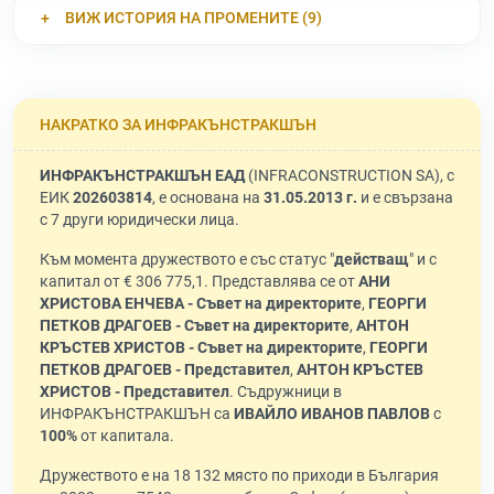
ВИЖ ИСТОРИЯ НА ПРОМЕНИТЕ (9)
НАКРАТКО ЗА ИНФРАКЪНСТРАКШЪН
ИНФРАКЪНСТРАКШЪН ЕАД
(INFRACONSTRUCTION SA), с
ЕИК
202603814
, е основана на
31.05.2013 г.
и е свързана
с 7 други юридически лица.
Към момента дружеството е със статус "
действащ
" и с
капитал от € 306 775,1. Представлява се от
АНИ
ХРИСТОВА ЕНЧЕВА - Съвет на директорите
,
ГЕОРГИ
ПЕТКОВ ДРАГОЕВ - Съвет на директорите
,
АНТОН
КРЪСТЕВ ХРИСТОВ - Съвет на директорите
,
ГЕОРГИ
ПЕТКОВ ДРАГОЕВ - Представител
,
АНТОН КРЪСТЕВ
ХРИСТОВ - Представител
. Съдружници в
ИНФРАКЪНСТРАКШЪН са
ИВАЙЛО ИВАНОВ ПАВЛОВ
с
100%
от капитала.
Дружеството е на 18 132 място по приходи в България