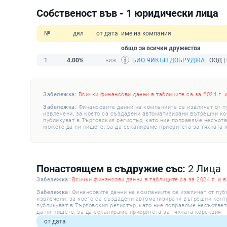
Собственост във - 1 юридически лица
№
дял
от дата
име на компания
общо за всички дружества
1
4.00%
БИО ЧИКЪН ДОБРУДЖА
| ООД |
Забележка:
Всички финансови данни в таблиците са за 2024 г. 
Забележка:
Финансовите данни на компаниите се извличат от п
извлечени, за което са създадени автоматизирани вътрешни конт
публикуват в Търговския регистър, като ние поправяме несъотв
можете да ни пишете, за да ескалираме приоритета за тяхната 
Понастоящем в съдружие със:
2 Лица
Забележка:
Всички финансови данни в таблиците са за 2024 г. и в
Забележка:
Финансовите данни на компаниите се извличат от пуб
извлечени, за което са създадени автоматизирани вътрешни контро
публикуват в Търговския регистър, като ние поправяме несъответ
да ни пишете, за да ескалираме приоритета за тяхната корекция.
от дата