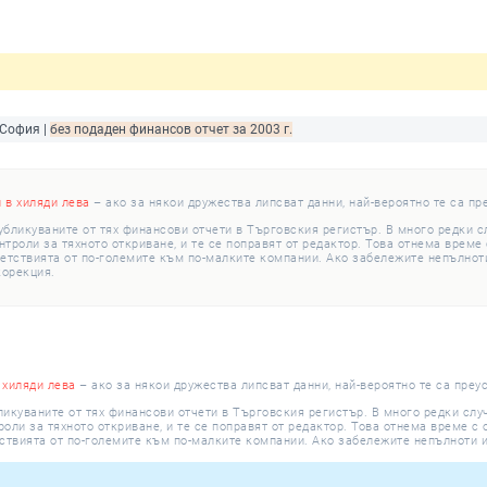
 София |
без подаден финансов отчет за 2003 г.
и в хиляди лева
– ако за някои дружества липсват данни, най-вероятно те са пр
убликуваните от тях финансови отчети в Търговския регистър. В много редки 
роли за тяхното откриване, и те се поправят от редактор. Това отнема време с
етствията от по-големите към по-малките компании. Ако забележите непълноти
корекция.
 хиляди лева
– ако за някои дружества липсват данни, най-вероятно те са преу
ликуваните от тях финансови отчети в Търговския регистър. В много редки сл
ли за тяхното откриване, и те се поправят от редактор. Това отнема време с о
ствията от по-големите към по-малките компании. Ако забележите непълноти и