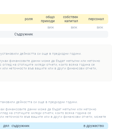
общо
собствен
роля
персонал
приходи
капитал
Съдружник
еустановили дейността си още в предходни години.
случаи финансовите данни може да бъдат непълни или неточно
 оглед на стотиците хиляди отчети, които всяка година се
 или неточности във вашите или в други финансови отчети,
становили дейността си още в предходни години.
учаи финансовите данни може да бъдат непълни или неточно
глед на стотиците хиляди отчети, които всяка година се
ли неточности във вашите или в други финансови отчети, можете
дял
съдружник
в дружество