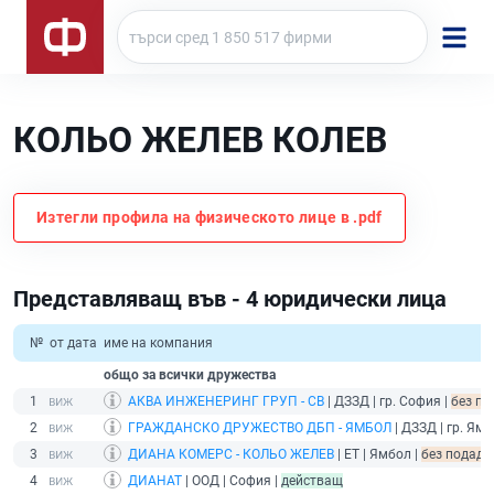
КОЛЬО ЖЕЛЕВ КОЛЕВ
Изтегли профила на физическото лице в .pdf
Представляващ във - 4 юридически лица
№
от дата
име на компания
общо за всички дружества
1
АКВА ИНЖЕНЕРИНГ ГРУП - СВ
| ДЗЗД | гр. София |
без по
2
ГРАЖДАНСКО ДРУЖЕСТВО ДБП - ЯМБОЛ
| ДЗЗД | гр. Ямб
3
ДИАНА КОМЕРС - КОЛЬО ЖЕЛЕВ
| ЕТ | Ямбол |
без подаде
4
ДИАНАТ
| ООД | София |
действащ