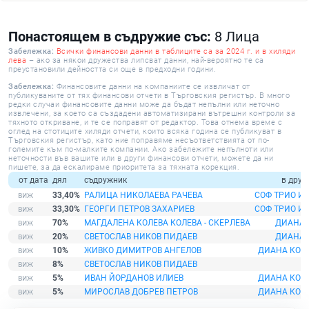
Понастоящем в съдружие със:
8 Лица
Забележка:
Всички финансови данни в таблиците са за 2024 г. и в хиляди
лева
– ако за някои дружества липсват данни, най-вероятно те са
преустановили дейността си още в предходни години.
Забележка:
Финансовите данни на компаниите се извличат от
публикуваните от тях финансови отчети в Търговския регистър. В много
редки случаи финансовите данни може да бъдат непълни или неточно
извлечени, за което са създадени автоматизирани вътрешни контроли за
тяхното откриване, и те се поправят от редактор. Това отнема време с
оглед на стотиците хиляди отчети, които всяка година се публикуват в
Търговския регистър, като ние поправяме несъответствията от по-
големите към по-малките компании. Ако забележите непълноти или
неточности във вашите или в други финансови отчети, можете да ни
пишете, за да ескалираме приоритета за тяхната корекция.
от дата
дял
съдружник
в друж
33,40%
РАЛИЦА НИКОЛАЕВА РАЧЕВА
СОФ ТРИО И
33,30%
ГЕОРГИ ПЕТРОВ ЗАХАРИЕВ
СОФ ТРИО И
70%
МАГДАЛЕНА КОЛЕВА КОЛЕВА - СКЕРЛЕВА
ДИАНА 
20%
СВЕТОСЛАВ НИКОВ ПИДАЕВ
ДИАНА 
10%
ЖИВКО ДИМИТРОВ АНГЕЛОВ
ДИАНА КОМ
8%
СВЕТОСЛАВ НИКОВ ПИДАЕВ
5%
ИВАН ЙОРДАНОВ ИЛИЕВ
ДИАНА КОМ
5%
МИРОСЛАВ ДОБРЕВ ПЕТРОВ
ДИАНА КОМ