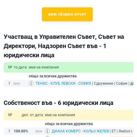
виж сборен отчет
Участващ в Управителен Съвет, Съвет на
Директори, Надзорен Съвет във - 1
юридически лица
№
то дата
име на компания
общо за всички дружества
1
ТЕНИС - КЛУБ ЛЕВСКИ - СОФИЯ
| Сдружение | София |
дей
Собственост във - 6 юридически лица
№
дял
от дата
име на компания
общо за всички дружества
1
100.00%
ДИАНА КОМЕРС - КОЛЬО ЖЕЛЕВ
| ЕТ | Ямбол |
бе