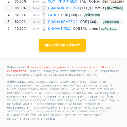
2
33.30%
СОФ ТРИО ИНВЕСТ
| АД | София |
без подаден фи
3
100.00%
ДИАНА КОМЕРС - 1
| ЕООД | София |
действащ
4
92.00%
САТКО
| ООД | София |
действащ
5
80.00%
ДИАНА КОМЕРС 2
| ООД | София |
действащ
6
10.00%
ДИАНА ПЛОД
| ООД | Маломир |
действащ
виж сборен отчет
Забележка:
Всички финансови данни в таблиците са за 2024 г. и в
хиляди лева
– ако за някои дружества липсват данни, най-вероятно те
са преустановили дейността си още в предходни години.
Забележка:
Финансовите данни на компаниите се извличат от
публикуваните от тях финансови отчети в Търговския регистър. В
много редки случаи финансовите данни може да бъдат непълни или
неточно извлечени, за което са създадени автоматизирани вътрешни
контроли за тяхното откриване, и те се поправят от редактор. Това
отнема време с оглед на стотиците хиляди отчети, които всяка година
се публикуват в Търговския регистър, като ние поправяме
несъответствията от по-големите към по-малките компании. Ако
забележите непълноти или неточности във вашите или в други
финансови отчети, можете да ни пишете, за да ескалираме
приоритета за тяхната корекция.