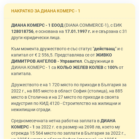
НАКРАТКО ЗА ДИАНА КОМЕРС - 1
ДИАНА КОМЕРС - 1 ЕООД
(DIANA COMMERCE-1), с ЕИК
128018756
, е основана на
17.01.1997 г.
и е свързана с 31
други юридически лица.
Към момента дружеството е със статус "
действащ
" и с
капитал от € 2 556,5. Представлява се от
ЖИВКО
ДИМИТРОВ АНГЕЛОВ - Управител
. Съдружници в
ДИАНА КОМЕРС - 1 са
КОЛЬО ЖЕЛЕВ КОЛЕВ
с
100%
от
капитала.
Дружеството е на 1 720 място по приходи в България за
2022 г., на 885 място в област София (столица), на 885
място в Столична и на 27 място по приходи в своята
индустрия по КИД 4120 - Строителство на жилищни и
нежилищни сгради.
Средномесечната нетна работна заплата в
ДИАНА
КОМЕРС - 1
за 2022 г. е в размер на 2698 лв, което му
отрежда 15 564 място по заплати в България за 2022 г.,