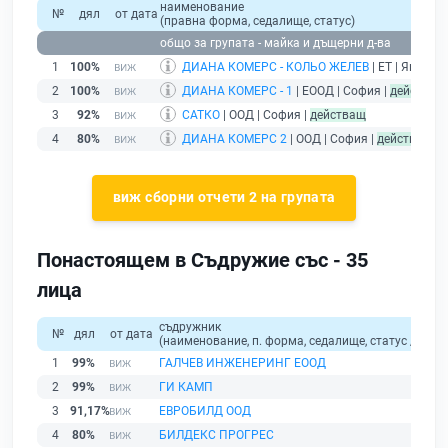
наименование
№
дял
от дата
(правна форма, седалище, статус)
общо за групата - майка и дъщерни д-ва
1
100%
ДИАНА КОМЕРС - КОЛЬО ЖЕЛЕВ
| ЕТ | Ямбол |
2
100%
ДИАНА КОМЕРС - 1
| ЕООД | София |
действащ
3
92%
САТКО
| ООД | София |
действащ
4
80%
ДИАНА КОМЕРС 2
| ООД | София |
действащ
виж сборни отчети 2 на групата
Понастоящем в Съдружие със - 35
лица
съдружник
№
дял
от дата
(наименование, п. форма, седалище, статус / физи
1
99%
ГАЛЧЕВ ИНЖЕНЕРИНГ ЕООД
2
99%
ГИ КАМП
3
91,17%
ЕВРОБИЛД ООД
4
80%
БИЛДЕКС ПРОГРЕС