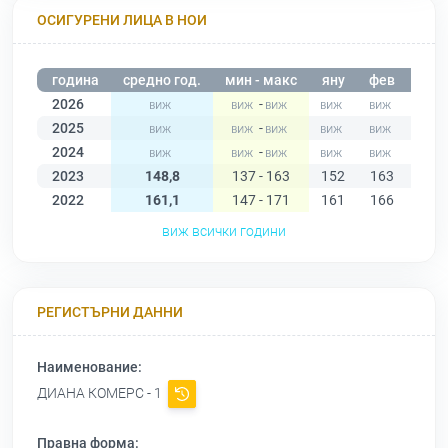
ОСИГУРЕНИ ЛИЦА В НОИ
година
средно год.
мин - макс
яну
фев
мар
2026
-
2025
-
2024
-
2023
148,8
137 - 163
152
163
161
2022
161,1
147 - 171
161
166
169
виж всички години
РЕГИСТЪРНИ ДАННИ
Наименование:
ДИАНА КОМЕРС - 1
Правна форма: