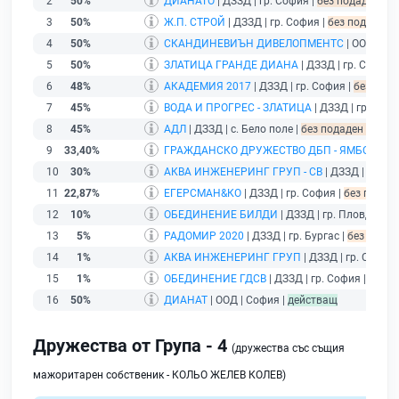
2
50%
ДИАНАТО
| ДЗЗД | гр. София |
без подаден фин
3
50%
Ж.П. СТРОЙ
| ДЗЗД | гр. София |
без подаден ф
4
50%
СКАНДИНЕВИЪН ДИВЕЛОПМЕНТС
| ООД | Со
5
50%
ЗЛАТИЦА ГРАНДЕ ДИАНА
| ДЗЗД | гр. София 
6
48%
АКАДЕМИЯ 2017
| ДЗЗД | гр. София |
без пода
7
45%
ВОДА И ПРОГРЕС - ЗЛАТИЦА
| ДЗЗД | гр. Софи
8
45%
АДЛ
| ДЗЗД | с. Бело поле |
без подаден финанс
9
33,40%
ГРАЖДАНСКО ДРУЖЕСТВО ДБП - ЯМБОЛ
| ДЗ
10
30%
АКВА ИНЖЕНЕРИНГ ГРУП - СВ
| ДЗЗД | гр. С
11
22,87%
ЕГЕРСМАН&КО
| ДЗЗД | гр. София |
без подаде
12
10%
ОБЕДИНЕНИЕ БИЛДИ
| ДЗЗД | гр. Пловдив |
б
13
5%
РАДОМИР 2020
| ДЗЗД | гр. Бургас |
без подад
14
1%
АКВА ИНЖЕНЕРИНГ ГРУП
| ДЗЗД | гр. София 
15
1%
ОБЕДИНЕНИЕ ГДСВ
| ДЗЗД | гр. София |
без п
16
50%
ДИАНАТ
| ООД | София |
действащ
Дружества от Група - 4
(дружества със същия
мажоритарен собственик - КОЛЬО ЖЕЛЕВ КОЛЕВ)