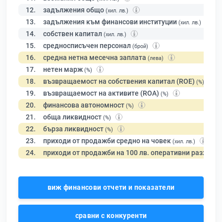
12.
задължения общо
(хил. лв.)
13.
задължения към финансови институции
(хил. лв.)
14.
собствен капитал
(хил. лв.)
15.
средносписъчен персонал
(брой)
16.
средна нетна месечна заплата
(лева)
17.
нетен марж
(%)
18.
възвращаемост на собствения капитал (ROE)
(%)
19.
възвращаемост на активите (ROA)
(%)
20.
финансова автономност
(%)
21.
обща ликвидност
(%)
22.
бърза ликвидност
(%)
23.
приходи от продажби средно на човек
(хил. лв.)
24.
приходи от продажби на 100 лв. оперативни разходи
виж финансови отчети и показатели
сравни с конкуренти