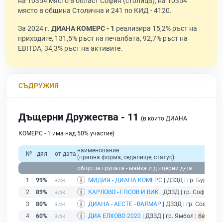
на 10354 място в област София (столица), на 10354
място в община Столична и 241 по КИД - 4120.
За 2024 г.
ДИАНА КОМЕРС - 1
реализира 15,2% ръст на
приходите, 131,5% ръст на печалбата, 92,7% ръст на
EBITDA, 34,3% ръст на активите.
СЪДРУЖИЯ
Дъщерни Дружества - 11
(в които ДИАНА
КОМЕРС - 1 има над 50% участие)
наименование
№
дял
от дата
(правна форма, седалище, статус)
общо за групата - майка и дъщерни д-ва
1
99%
МИДИЯ - ДИАНА КОМЕРС
| ДЗЗД | гр. Бургас |
2
89%
КАРЛОВО - ГПСОВ И ВИК
| ДЗЗД | гр. София |
бе
3
80%
ДИАНА - АЕСТЕ - ВАЛМАР
| ДЗЗД | гр. София |
б
4
60%
ДИА ЕЛХОВО 2020
| ДЗЗД | гр. Ямбол |
без пода