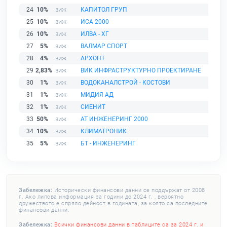
24
10%
КАПИТОЛ ГРУП
25
10%
ИСА 2000
26
10%
ИЛВА - ХГ
27
5%
ВАЛМАР СПОРТ
28
4%
АРХОНТ
29
2,83%
ВИК ИНФРАСТРУКТУРНО ПРОЕКТИРАНЕ
30
1%
ВОДОКАНАЛСТРОЙ - КОСТОВИ
31
1%
МИДИЯ АД
32
1%
СИЕНИТ
33
50%
АТ ИНЖЕНЕРИНГ 2000
34
10%
КЛИМАТРОНИК
35
5%
БТ - ИНЖЕНЕРИНГ
Забележка:
Исторически финансови данни се поддържат от 2008
г. Ако липсва информация за години до 2024 г. , вероятно
дружеството е спряло дейност в годината, за която са последните
финансови данни.
Забележка:
Всички финансови данни в таблиците са за 2024 г. и