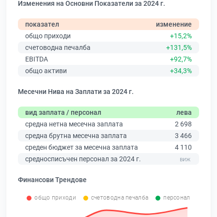
Изменения на Основни Показатели за 2024 г.
показател
изменение
общо приходи
+15,2%
счетоводна печалба
+131,5%
EBITDA
+92,7%
общо активи
+34,3%
Месечни Нива на Заплати за 2024 г.
вид заплата / персонал
лева
средна нетна месечна заплата
2 698
средна брутна месечна заплата
3 466
среден бюджет за месечна заплата
4 110
средносписъчен персонал за 2024 г.
Финансови Трендове
общо приходи
счетоводна печалба
персонал