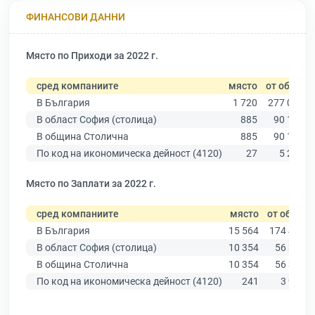
ФИНАНСОВИ ДАННИ
Място по Приходи за 2022 г.
сред компаниите
място
от общо
В България
1 720
277 019
В област София (столица)
885
90 178
В община Столична
885
90 178
По код на икономическа дейност (4120)
27
5 291
Място по Заплати за 2022 г.
сред компаниите
място
от общо
В България
15 564
174 403
В област София (столица)
10 354
56 378
В община Столична
10 354
56 378
По код на икономическа дейност (4120)
241
3 927