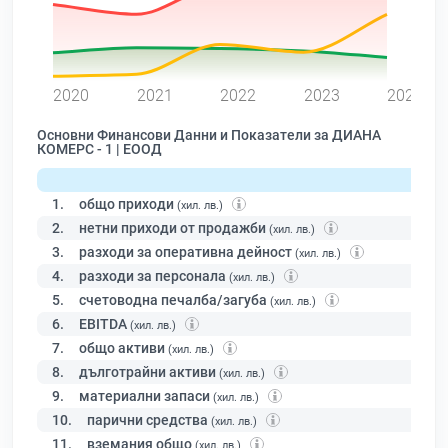
0
2020
2021
2022
2023
2024
Основни Финансови Данни и Показатели за ДИАНА
КОМЕРС - 1 | ЕООД
1.
общо приходи
(хил. лв.)
2.
нетни приходи от продажби
(хил. лв.)
3.
разходи за оперативна дейност
(хил. лв.)
4.
разходи за персонала
(хил. лв.)
5.
счетоводна печалба/загуба
(хил. лв.)
6.
EBITDA
(хил. лв.)
7.
общо активи
(хил. лв.)
8.
дълготрайни активи
(хил. лв.)
9.
материални запаси
(хил. лв.)
10.
парични средства
(хил. лв.)
11.
вземания общо
(хил. лв.)