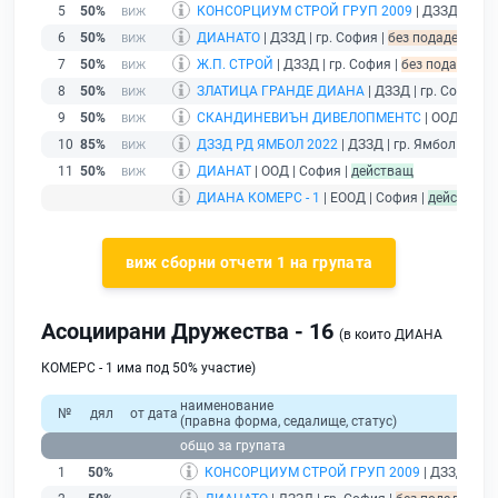
5
50%
КОНСОРЦИУМ СТРОЙ ГРУП 2009
| ДЗЗД | гр. 
6
50%
ДИАНАТО
| ДЗЗД | гр. София |
без подаден фина
7
50%
Ж.П. СТРОЙ
| ДЗЗД | гр. София |
без подаден фи
8
50%
ЗЛАТИЦА ГРАНДЕ ДИАНА
| ДЗЗД | гр. София |
9
50%
СКАНДИНЕВИЪН ДИВЕЛОПМЕНТС
| ООД | Соф
10
85%
ДЗЗД РД ЯМБОЛ 2022
| ДЗЗД | гр. Ямбол |
дейс
11
50%
ДИАНАТ
| ООД | София |
действащ
ДИАНА КОМЕРС - 1
| ЕООД | София |
действащ
-
виж сборни отчети 1 на групата
Асоциирани Дружества - 16
(в които ДИАНА
КОМЕРС - 1 има под 50% участие)
наименование
№
дял
от дата
(правна форма, седалище, статус)
общо за групата
1
50%
КОНСОРЦИУМ СТРОЙ ГРУП 2009
| ДЗЗД | гр.