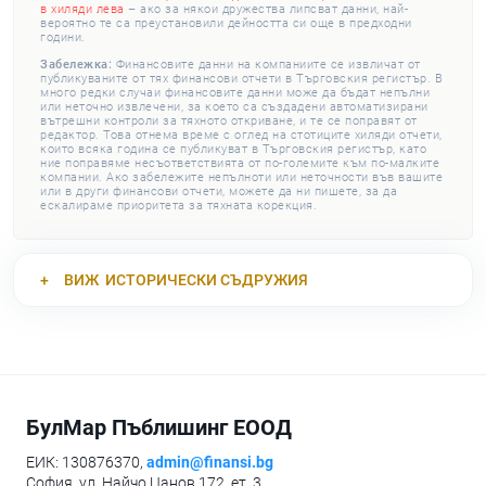
в хиляди лева
– ако за някои дружества липсват данни, най-
вероятно те са преустановили дейността си още в предходни
години.
Забележка:
Финансовите данни на компаниите се извличат от
публикуваните от тях финансови отчети в Търговския регистър. В
много редки случаи финансовите данни може да бъдат непълни
или неточно извлечени, за което са създадени автоматизирани
вътрешни контроли за тяхното откриване, и те се поправят от
редактор. Това отнема време с оглед на стотиците хиляди отчети,
които всяка година се публикуват в Търговския регистър, като
ние поправяме несъответствията от по-големите към по-малките
компании. Ако забележите непълноти или неточности във вашите
или в други финансови отчети, можете да ни пишете, за да
ескалираме приоритета за тяхната корекция.
ВИЖ
ИСТОРИЧЕСКИ СЪДРУЖИЯ
БулМар Пъблишинг ЕООД
ЕИК: 130876370,
admin@finansi.bg
София, ул. Найчо Цанов 172, ет. 3