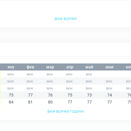
виж всички
яну
фев
мар
апр
май
юни
юл
75
77
76
75
73
74
7
84
81
80
77
77
77
7
виж всички години