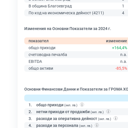
В община Благоевград
1
По код на икономическа дейност (4211)
4
Изменения на Основни Показатели за 2024 г.
показател
изменение
общо приходи
+164,4%
счетоводна печалба
n.a.
EBITDA
n.a.
общо активи
-85,5%
Основни Финансови Данни и Показатели за ГРОМА Х
1.
общо приходи
(хил. лв.)
2.
нетни приходи от продажби
(хил. лв.)
3.
разходи за оперативна дейност
(хил. лв.)
4.
разходи за персонала
(хил. лв.)