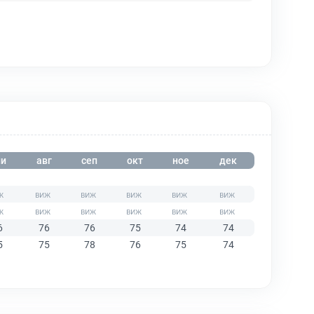
и
авг
сеп
окт
ное
дек
6
76
76
75
74
74
5
75
78
76
75
74