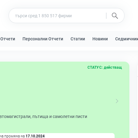
 Отчети
Персонални Отчети
Статии
Новини
Седмични
СТАТУС:
действащ
автомагистрали, пътища и самолетни писти
на промяна на
17.10.2024