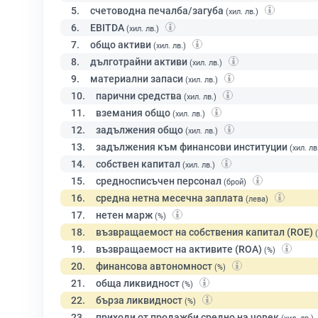
5.
счетоводна печалба/загуба
(хил. лв.)
6.
EBITDA
(хил. лв.)
7.
общо активи
(хил. лв.)
8.
дълготрайни активи
(хил. лв.)
9.
материални запаси
(хил. лв.)
10.
парични средства
(хил. лв.)
11.
вземания общо
(хил. лв.)
12.
задължения общо
(хил. лв.)
13.
задължения към финансови институции
(хил. лв
14.
собствен капитал
(хил. лв.)
15.
средносписъчен персонал
(брой)
16.
средна нетна месечна заплата
(лева)
17.
нетен марж
(%)
18.
възвращаемост на собствения капитал (ROE)
19.
възвращаемост на активите (ROA)
(%)
20.
финансова автономност
(%)
21.
обща ликвидност
(%)
22.
бърза ликвидност
(%)
23.
приходи от продажби средно на човек