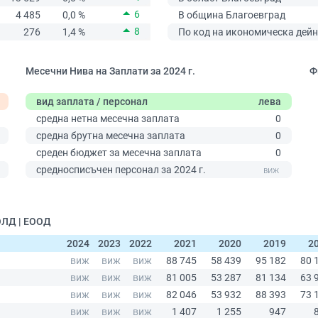
6
4 485
0,0 %
В община Благоевград
8
276
1,4 %
По код на икономическа дейн
Месечни Нива на Заплати за 2024 г.
Ф
вид заплата / персонал
лева
средна нетна месечна заплата
0
средна брутна месечна заплата
0
среден бюджет за месечна заплата
0
0
средносписъчен персонал за 2024 г.
ОЛД | ЕООД
2024
2023
2022
2021
2020
2019
2