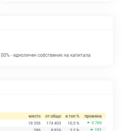
00% - едноличен собственик на капитала
място
от общо
в топ %
промяна
9 769
18 356
174 403
10,5 %
151
286
8 826
3,2 %