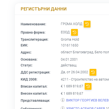
РЕГИСТЪРНИ ДАННИ
ГРОМА ХОЛД
Наименование:
ЕООД
Правна форма:
Транслитерация:
Groma Hold
ЕИК:
101611650
област Благоевград, Бело по
Адрес:
Основана:
04.01.2001
Статус:
действащ
Да, от 26.04.2002
ДДС регистрация:
КИД 2008:
4211 - Строителство на авто
€ 1 689 819,67
Вписан капитал:
Внесен капитал:
€ 1 689 819,67
ВИКТОР ГЕОРГИЕВ ВЕЛЕВ
Представляващи:
ХРИСТО АСЕНОВ САВЕВ
10
Собственост: