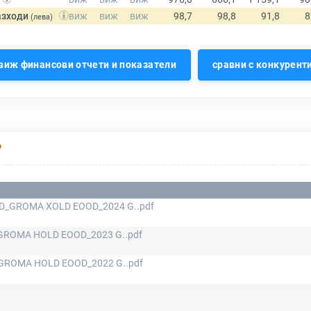
азходи
(лева)
виж финансови отчети и показатели
сравни с конкурент
Р
D_GROMA XOLD EOOD_2024 G..pdf
ROMA HOLD EOOD_2023 G..pdf
GROMA HOLD EOOD_2022 G..pdf