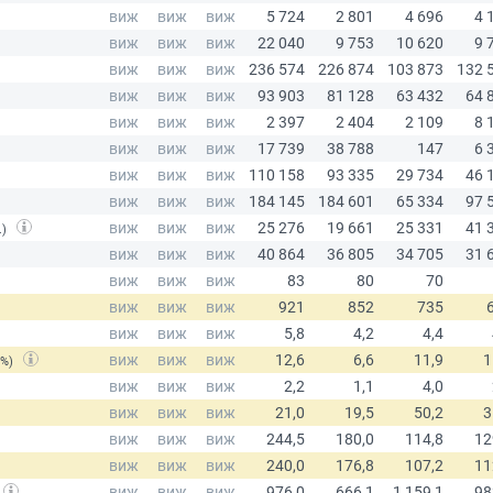
.)
(%)