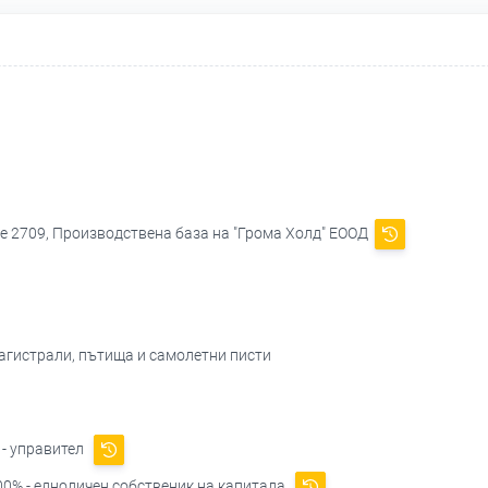
ле 2709, Производствена база на "Грома Холд" ЕООД
магистрали, пътища и самолетни писти
- управител
0% - едноличен собственик на капитала