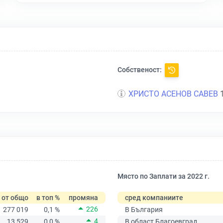
Собственост:
ХРИСТО АСЕНОВ САВЕВ
1
Място по Заплати за 2022 г.
от общо
в топ %
промяна
сред компаниите
226
277 019
0,1 %
В България
4
13 529
0,0 %
В област Благоевград