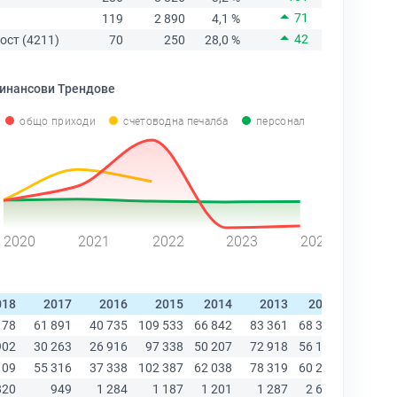
71
119
2 890
4,1 %
42
ост (4211)
70
250
28,0 %
инансови Трендове
общо приходи
счетоводна печалба
персонал
2020
2021
2022
2023
2024
018
2017
2016
2015
2014
2013
2012
2011