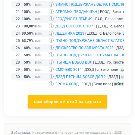
20
50%
ЗИМНО ПОДДЪРЖАНЕ ОБЛАСТ СМОЛЯН
| ДЗ
21
100%
АГРОМАХ ПРОДАКШЪН
| ЕООД | Бело поле |
д
22
100%
ГЕОДРИЛ БЪЛГАРИЯ
| ЕАД | Бело поле |
дейс
23
100,00%
ДЗЗД ОСОГОВО СПОРТ
| ДЗЗД | с. Бело поле |
24
99,50%
ЛЕДЕНИКА 2023
| ДЗЗД | с. Бело поле |
дейст
25
63,79%
ПЪТНО ПОДДЪРЖАНЕ ОБЛАСТ БЛАГОЕВГРА
26
60%
ДРУЖЕСТВО ПО ЗЗД МЕСТА 2023
| ДЗЗД | с. 
27
50%
ПЪТНО ПОДДЪРЖАНЕ СТРУМА БЛАГОЕВГРА
28
50%
ПЪТИЩА БОБОВ ДОЛ
| ДЗЗД | гр. Кюстендил |
29
50%
СМОЧЕВО 2014
| ДЗЗД | с. Бело поле |
действ
30
50%
ДЗЗД ПЪТИЩА БОБОВ ДОЛ 2
| ДЗЗД | гр. Кюс
ГРОМА ХОЛД
| ЕООД | Бело поле |
действащ
- 
виж сборни отчети 2 на групата
Забележка:
Исторически финансови данни се поддържат от 2008