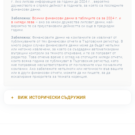
г. Ако липсва информация за години до 2024 г. , вероятно
дружеството е спряло дейност в годината, за която са последните
финансови данни.
Забележка:
Всички финансови данни в таблиците са за 2024 г. и
в хиляди лева
– ако за някои дружества липсват данни, най-
вероятно те са преустановили дейността си още в предходни
години.
Забележка:
Финансовите данни на компаниите се извличат от
публикуваните от тях финансови отчети в Търговския регистър. В
много редки случаи финансовите данни може да бъдат непълни
или неточно извлечени, за което са създадени автоматизирани
вътрешни контроли за тяхното откриване, и те се поправят от
редактор. Това отнема време с оглед на стотиците хиляди отчети,
които всяка година се публикуват в Търговския регистър, като
ние поправяме несъответствията от по-големите към по-малките
компании. Ако забележите непълноти или неточности във вашите
или в други финансови отчети, можете да ни пишете, за да
ескалираме приоритета за тяхната корекция.
ВИЖ
ИСТОРИЧЕСКИ СЪДРУЖИЯ