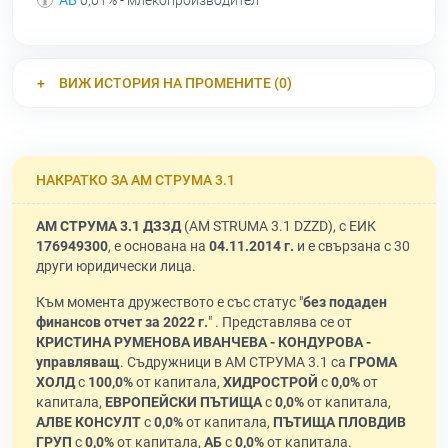
АБ
0,01% - млекопроизводител
ВИЖ ИСТОРИЯ НА ПРОМЕНИТЕ (0)
НАКРАТКО ЗА АМ СТРУМА 3.1
АМ СТРУМА 3.1 ДЗЗД
(AM STRUMA 3.1 DZZD), с ЕИК
176949300
, е основана на
04.11.2014 г.
и е свързана с 30
други юридически лица.
Към момента дружеството е със статус "
без подаден
финансов отчет за 2022 г.
" . Представлява се от
КРИСТИНА РУМЕНОВА ИВАНЧЕВА - КОНДУРОВА -
управляващ
. Съдружници в АМ СТРУМА 3.1 са
ГРОМА
ХОЛД
с
100,0%
от капитала,
ХИДРОСТРОЙ
с
0,0%
от
капитала,
ЕВРОПЕЙСКИ ПЪТИЩА
с
0,0%
от капитала,
АЛВЕ КОНСУЛТ
с
0,0%
от капитала,
ПЪТИЩА ПЛОВДИВ
ГРУП
с
0,0%
от капитала,
АБ
с
0,0%
от капитала.