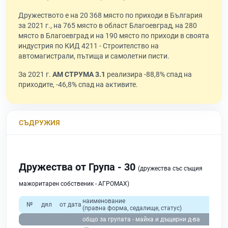
Дружеството е на 20 368 място по приходи в България
за 2021 г., на 765 място в област Благоевград, на 280
място в Благоевград и на 190 място по приходи в своята
индустрия по КИД 4211 - Строителство на
автомагистрали, пътища и самолетни писти.
За 2021 г.
АМ СТРУМА 3.1
реализира -88,8% спад на
приходите, -46,8% спад на активите.
СЪДРУЖИЯ
Дружества от Група - 30
(дружества със същия
мажоритарен собственик - АГРОМАХ)
наименование
№
дял
от дата
(правна форма, седалище, статус)
общо за групата - майка и дъщерни д-ва