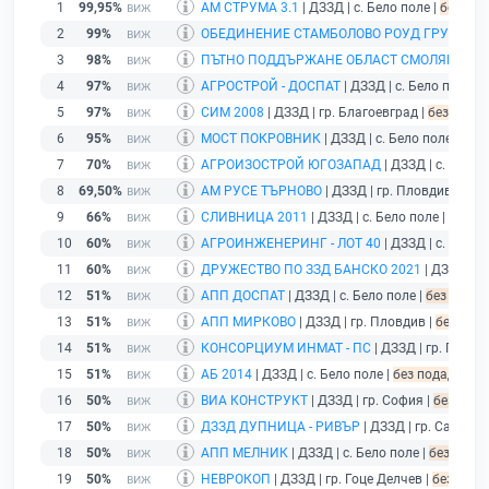
1
99,95%
АМ СТРУМА 3.1
| ДЗЗД | с. Бело поле |
без под
2
99%
ОБЕДИНЕНИЕ СТАМБОЛОВО РОУД ГРУП
| ДЗ
3
98%
ПЪТНО ПОДДЪРЖАНЕ ОБЛАСТ СМОЛЯН
| ДЗЗ
4
97%
АГРОСТРОЙ - ДОСПАТ
| ДЗЗД | с. Бело поле |
б
5
97%
СИМ 2008
| ДЗЗД | гр. Благоевград |
без подад
6
95%
МОСТ ПОКРОВНИК
| ДЗЗД | с. Бело поле |
без 
7
70%
АГРОИЗОСТРОЙ ЮГОЗАПАД
| ДЗЗД | с. Бело 
8
69,50%
АМ РУСЕ ТЪРНОВО
| ДЗЗД | гр. Пловдив |
без 
9
66%
СЛИВНИЦА 2011
| ДЗЗД | с. Бело поле |
без по
10
60%
АГРОИНЖЕНЕРИНГ - ЛОТ 40
| ДЗЗД | с. Бело 
11
60%
ДРУЖЕСТВО ПО ЗЗД БАНСКО 2021
| ДЗЗД | с.
12
51%
АПП ДОСПАТ
| ДЗЗД | с. Бело поле |
без подад
13
51%
АПП МИРКОВО
| ДЗЗД | гр. Пловдив |
без пода
14
51%
КОНСОРЦИУМ ИНМАТ - ПС
| ДЗЗД | гр. Перник
15
51%
АБ 2014
| ДЗЗД | с. Бело поле |
без подаден фи
16
50%
ВИА КОНСТРУКТ
| ДЗЗД | гр. София |
без пода
17
50%
ДЗЗД ДУПНИЦА - РИВЪР
| ДЗЗД | гр. Сапарев
18
50%
АПП МЕЛНИК
| ДЗЗД | с. Бело поле |
без подад
19
50%
НЕВРОКОП
| ДЗЗД | гр. Гоце Делчев |
без пода