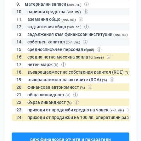
9.
материални запаси
(хил. лв.)
10.
парични средства
(хил. лв.)
11.
вземания общо
(хил. лв.)
12.
задължения общо
(хил. лв.)
13.
задължения към финансови институции
(хил. лв.)
14.
собствен капитал
(хил. лв.)
15.
средносписъчен персонал
(брой)
16.
средна нетна месечна заплата
(лева)
17.
нетен марж
(%)
18.
възвращаемост на собствения капитал (ROE)
(%)
19.
възвращаемост на активите (ROA)
(%)
20.
финансова автономност
(%)
21.
обща ликвидност
(%)
22.
бърза ликвидност
(%)
23.
приходи от продажби средно на човек
(хил. лв.)
24.
приходи от продажби на 100 лв. оперативни разходи
виж финансови отчети и показатели