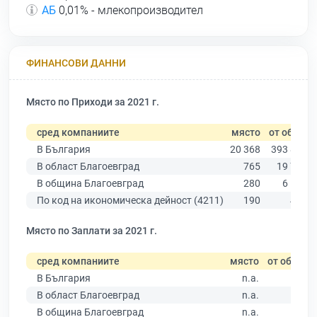
АБ
0,01% - млекопроизводител
ФИНАНСОВИ ДАННИ
Място по Приходи за 2021 г.
сред компаниите
място
от общо
В България
20 368
393 881
В област Благоевград
765
19 741
В община Благоевград
280
6 172
По код на икономическа дейност (4211)
190
489
Място по Заплати за 2021 г.
сред компаниите
място
от общо
В България
n.a.
В област Благоевград
n.a.
В община Благоевград
n.a.