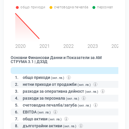
общо приходи
счетоводна печалба
персонал
0
2020
2021
2022
2023
2024
Основни Финансови Данни и Показатели за АМ
СТРУМА 3.1 | ДЗЗД
1.
общо приходи
(хил. лв.)
2.
нетни приходи от продажби
(хил. лв.)
3.
разходи за оперативна дейност
(хил. лв.)
4.
разходи за персонала
(хил. лв.)
5.
счетоводна печалба/загуба
(хил. лв.)
6.
EBITDA
(хил. лв.)
7.
общо активи
(хил. лв.)
8.
дълготрайни активи
(хил. лв.)