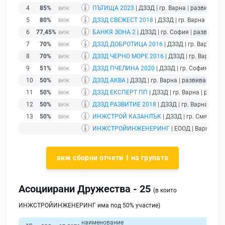
4
85%
ПЪТИЩА 2023
| ДЗЗД | гр. Варна |
развиващ д
5
80%
ДЗЗД СВЕЖЕСТ 2018
| ДЗЗД | гр. Варна |
разв
6
77,45%
БАНКЯ ЗОНА 2
| ДЗЗД | гр. София |
развиващ 
7
70%
ДЗЗД ДОБРОТИЦА 2016
| ДЗЗД | гр. Варна |
р
8
70%
ДЗЗД ЧЕРНО МОРЕ 2016
| ДЗЗД | гр. Варна |
р
9
51%
ДЗЗД ПЧЕЛИНА 2020
| ДЗЗД | гр. София |
раз
10
50%
ДЗЗД АКВА
| ДЗЗД | гр. Варна |
развиващ дей
11
50%
ДЗЗД ЕКСПЕРТ ПП
| ДЗЗД | гр. Варна |
развив
12
50%
ДЗЗД РАЗВИТИЕ 2018
| ДЗЗД | гр. Варна |
раз
13
50%
ИНЖСТРОЙ КАЗАНЛЪК
| ДЗЗД | гр. Смядово 
ИНЖСТРОЙИНЖЕНЕРИНГ
| ЕООД | Варна |
де
виж сборни отчети 1 на групата
Асоциирани Дружества - 25
(в които
ИНЖСТРОЙИНЖЕНЕРИНГ има под 50% участие)
наименование