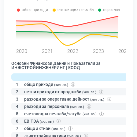
общо приходи
счетоводна печалба
персонал
0
2020
2021
2022
2023
2024
Основни Финансови Данни и Показатели за
ИНЖСТРОЙИНЖЕНЕРИНГ | ЕООД
1.
общо приходи
(хил. лв.)
2.
нетни приходи от продажби
(хил. лв.)
3.
разходи за оперативна дейност
(хил. лв.)
4.
разходи за персонала
(хил. лв.)
5.
счетоводна печалба/загуба
(хил. лв.)
6.
EBITDA
(хил. лв.)
7.
общо активи
(хил. лв.)
8.
дълготрайни активи
(хил. лв.)