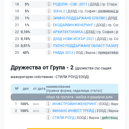
18
5%
РОДОПИ - СЗВ - 2011
| ДЗЗД | гр. Стара Загора
19
5%
ЗОНА 2
| ДЗЗД | гр. София |
развиващ дейност
20
1%
ЗИМНО ПОДДЪРЖАНЕ ЕЛХОВО
| ДЗЗД | гр. Я
21
1%
ЕКОДАЙВИНЖЕНЕРИНГ
| ДЗЗД | гр. София |
р
22
0,10%
АРХИТЕКТОНИКА
| ДЗЗД | гр. София |
развив
23
0,10%
ДЗЗД НОВИ ИСКЪР 2021
| ДЗЗД | гр. София |
24
0,01%
ПЪТНО ПОДДЪРЖАНЕ ОБЛАСТ ПАЗАРДЖИК 
25
40%
РАВДА 2013
| ООД | Варна |
прекратяване на т
Дружества от Група - 2
(дружества със същия
мажоритарен собственик - СТИЛИ РОУД ЕООД)
наименование
№
дял
от дата
(правна форма, седалище, статус)
общо за групата - майка и дъщерни д-ва
1
100%
ИНЖСТРОЙИНЖЕНЕРИНГ
| ЕООД | Варна |
де
2
100%
ФИНАНС ИНВЕСТ ТРЕЙД
| ЕООД | Варна |
дей
СТИЛИ РОУД
| ЕООД | Варна |
действащ
- друж