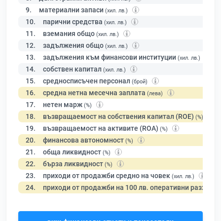
9.
материални запаси
(хил. лв.)
10.
парични средства
(хил. лв.)
11.
вземания общо
(хил. лв.)
12.
задължения общо
(хил. лв.)
13.
задължения към финансови институции
(хил. лв.)
14.
собствен капитал
(хил. лв.)
15.
средносписъчен персонал
(брой)
16.
средна нетна месечна заплата
(лева)
17.
нетен марж
(%)
18.
възвращаемост на собствения капитал (ROE)
(%)
19.
възвращаемост на активите (ROA)
(%)
20.
финансова автономност
(%)
21.
обща ликвидност
(%)
22.
бърза ликвидност
(%)
23.
приходи от продажби средно на човек
(хил. лв.)
24.
приходи от продажби на 100 лв. оперативни разходи