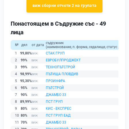
виж сборни отчети 2 на групата
Понастоящем в Съдружие със - 49
лица
съдружник
№
дял
от дата
(наименование, п. форма, седалище, статус / физи
1
99,80%
СТАК ГРУП
2
99%
ЕВРОБУЛПРОДЖЕКТ
3
99%
ТЕХНОПЪТСТРОЙ
4
98,99%
ПЪТИЩА ПЛОВДИВ
5
95,30%
ПРОИНФРА
6
95%
ПЪТСТРОЙ
7
90%
ДЖАМБО 33
8
89,99%
ПСТ ГРУП
9
80%
КИС - ЕКСПРЕС
10
80%
ПСТ ГРУП ЕАД
11
70%
ДЖАМБО 33