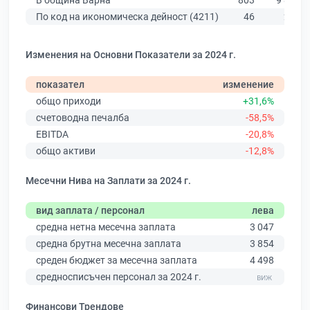
В община Варна
803
9 876
По код на икономическа дейност (4211)
46
250
Изменения на Основни Показатели за 2024 г.
показател
изменение
общо приходи
+31,6%
счетоводна печалба
-58,5%
EBITDA
-20,8%
общо активи
-12,8%
Месечни Нива на Заплати за 2024 г.
вид заплата / персонал
лева
средна нетна месечна заплата
3 047
средна брутна месечна заплата
3 854
среден бюджет за месечна заплата
4 498
средносписъчен персонал за 2024 г.
Финансови Трендове