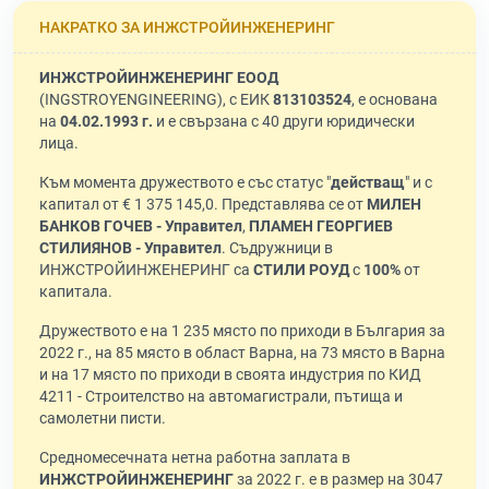
НАКРАТКО ЗА ИНЖСТРОЙИНЖЕНЕРИНГ
ИНЖСТРОЙИНЖЕНЕРИНГ ЕООД
(INGSTROYENGINEERING), с ЕИК
813103524
, е основана
на
04.02.1993 г.
и е свързана с 40 други юридически
лица.
Към момента дружеството е със статус "
действащ
" и с
капитал от € 1 375 145,0. Представлява се от
МИЛЕН
БАНКОВ ГОЧЕВ - Управител
,
ПЛАМЕН ГЕОРГИЕВ
СТИЛИЯНОВ - Управител
. Съдружници в
ИНЖСТРОЙИНЖЕНЕРИНГ са
СТИЛИ РОУД
с
100%
от
капитала.
Дружеството е на 1 235 място по приходи в България за
2022 г., на 85 място в област Варна, на 73 място в Варна
и на 17 място по приходи в своята индустрия по КИД
4211 - Строителство на автомагистрали, пътища и
самолетни писти.
Средномесечната нетна работна заплата в
ИНЖСТРОЙИНЖЕНЕРИНГ
за 2022 г. е в размер на 3047