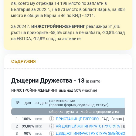
лв, което му отрежда 14 198 място по заплати в
България за 2022 г., на 873 място в област Варна, на 803
място в община Варна и 46 по КИД - 4211.
За 2024 г.
ИНЖСТРОЙИНЖЕНЕРИНГ
реализира 31,6%
ръст на приходите, -58,5% спад на печалбата, -20,8% спад
на EBITDA, -12,8% спад на активите.
СЪДРУЖИЯ
Дъщерни Дружества - 13
(в които
ИНЖСТРОЙИНЖЕНЕРИНГ има над 50% участие)
наименование
№
дял
от дата
(правна форма, седалище, статус)
общо за групата - майка и дъщерни д-ва
1
100%
ПРИСТАНИЩЕ ЕЗЕРОВО
| ЕАД | Варна |
дейст
2
99,80%
АЙ ДЖИ ЕЙ ЖП ИНФРАТСТРУКТУРА
| ДЗЗД | 
3
90%
ДЗЗД ЖП ИНФРАСТРУКТУРА ЗМЕЙОВО
| ДЗЗД