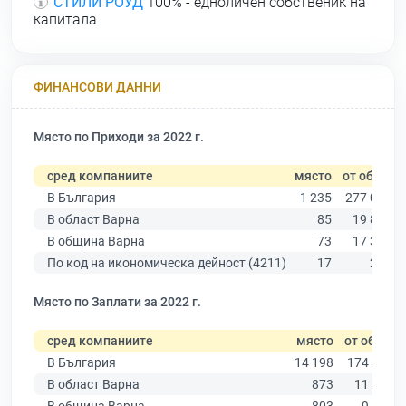
СТИЛИ РОУД
100% - едноличен собственик на
капитала
ФИНАНСОВИ ДАННИ
Място по Приходи за 2022 г.
сред компаниите
място
от общо
В България
1 235
277 019
В област Варна
85
19 882
В община Варна
73
17 349
По код на икономическа дейност (4211)
17
276
Място по Заплати за 2022 г.
сред компаниите
място
от общо
В България
14 198
174 403
В област Варна
873
11 437