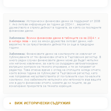
Забележка:
Исторически финансови данни се поддържат от 2008
г. Ако липсва информация за години до 2024 г. , вероятно
дружеството е спряло дейност в годината, за която са последните
финансови данни.
Забележка:
Всички финансови данни в таблиците са за 2024 г. и
в хиляди лева
– ако за някои дружества липсват данни, най-
вероятно те са преустановили дейността си още в предходни
години.
Забележка:
Финансовите данни на компаниите се извличат от
публикуваните от тях финансови отчети в Търговския регистър. В
много редки случаи финансовите данни може да бъдат непълни
или неточно извлечени, за което са създадени автоматизирани
вътрешни контроли за тяхното откриване, и те се поправят от
редактор. Това отнема време с оглед на стотиците хиляди отчети,
които всяка година се публикуват в Търговския регистър, като
ние поправяме несъответствията от по-големите към по-малките
компании. Ако забележите непълноти или неточности във вашите
или в други финансови отчети, можете да ни пишете, за да
ескалираме приоритета за тяхната корекция.
ВИЖ
ИСТОРИЧЕСКИ СЪДРУЖИЯ