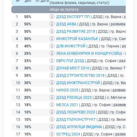
№
дял
от дата
(правна форма, седалище, статус)
общо за групата
1
50%
ДЗЗД ЕКСПЕРТ ПП
| ДЗЗД | гр. Варна |
развив
2
50%
ДЗЗД АКВА
| ДЗЗД | гр. Варна |
развиващ дей
3
50%
ДЗЗД РАЗВИТИЕ 2018
| ДЗЗД | гр. Варна |
раз
4
50%
ИНЖСТРОЙ КАЗАНЛЪК
| ДЗЗД | гр. Смядово 
5
40%
ДЛВ ИНЖСТРОЙ
| ДЗЗД | гр. Перник |
развива
6
35%
ЛЕНА ЕНЖЕНЯРИЯ И КОНЩРУСОЙШ - ИНЖСТ
7
33%
ЕВРО ПЪТ ДЗЗД
| ДЗЗД | гр. София |
развиващ
8
30%
ДУНАВ МОСТ 2016
| ДЗЗД | гр. Велико Търнов
9
30%
ДЗЗД СТРОИТЕЛСТВО 2018
| ДЗЗД | гр. Варна
10
30%
ДЗЗД ИНЖТРАНССТРОЙ
| ДЗЗД | гр. Варна |
р
11
30%
НИКЕЯ 2020
| ДЗЗД | гр. Варна |
развиващ де
12
20%
ДЗЗД РОСИЦА 2023
| ДЗЗД | с. Метличина |
р
13
18%
МЕЛСА 2021
| ДЗЗД | гр. София |
развиващ де
14
10%
ДЗЗД ЛОЗАРЕВО 2023
| ДЗЗД | гр. София |
раз
15
10%
ДЗЗД ПЪТКОНСТРУКТ
| ДЗЗД | гр. Велико Тър
16
10%
ДЗЗД АПРИЛЦИ ВИДИМА
| ДЗЗД | гр. София 
17
10%
ОСТРЕЦ 2024
| ДЗЗД | гр. София |
развиващ д