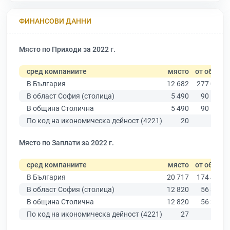
ФИНАНСОВИ ДАННИ
Място по Приходи за 2022 г.
сред компаниите
място
от общо
В България
12 682
277 019
В област София (столица)
5 490
90 178
В община Столична
5 490
90 178
По код на икономическа дейност (4221)
20
116
Място по Заплати за 2022 г.
сред компаниите
място
от общо
В България
20 717
174 403
В област София (столица)
12 820
56 378
В община Столична
12 820
56 378
По код на икономическа дейност (4221)
27
96