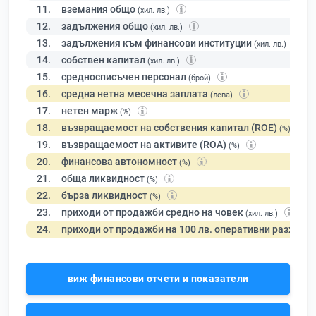
11.
вземания общо
(хил. лв.)
12.
задължения общо
(хил. лв.)
13.
задължения към финансови институции
(хил. лв.)
14.
собствен капитал
(хил. лв.)
15.
средносписъчен персонал
(брой)
16.
средна нетна месечна заплата
(лева)
17.
нетен марж
(%)
18.
възвращаемост на собствения капитал (ROE)
(%)
19.
възвращаемост на активите (ROA)
(%)
20.
финансова автономност
(%)
21.
обща ликвидност
(%)
22.
бърза ликвидност
(%)
23.
приходи от продажби средно на човек
(хил. лв.)
24.
приходи от продажби на 100 лв. оперативни разходи
виж финансови отчети и показатели