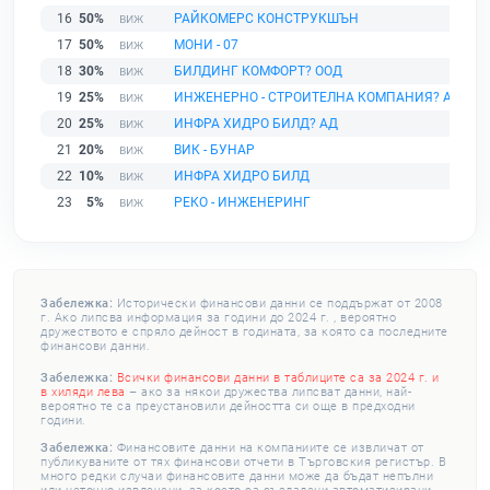
16
50%
РАЙКОМЕРС КОНСТРУКШЪН
17
50%
МОНИ - 07
18
30%
БИЛДИНГ КОМФОРТ? ООД
19
25%
ИНЖЕНЕРНО - СТРОИТЕЛНА КОМПАНИЯ? АД
20
25%
ИНФРА ХИДРО БИЛД? АД
21
20%
ВИК - БУНАР
22
10%
ИНФРА ХИДРО БИЛД
23
5%
РЕКО - ИНЖЕНЕРИНГ
Забележка:
Исторически финансови данни се поддържат от 2008
г. Ако липсва информация за години до 2024 г. , вероятно
дружеството е спряло дейност в годината, за която са последните
финансови данни.
Забележка:
Всички финансови данни в таблиците са за 2024 г. и
в хиляди лева
– ако за някои дружества липсват данни, най-
вероятно те са преустановили дейността си още в предходни
години.
Забележка:
Финансовите данни на компаниите се извличат от
публикуваните от тях финансови отчети в Търговския регистър. В
много редки случаи финансовите данни може да бъдат непълни