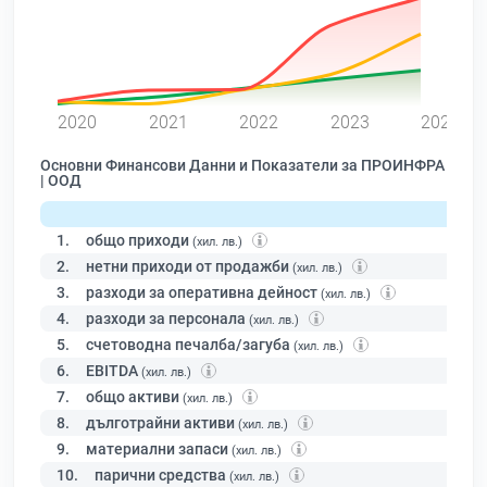
0
2020
2021
2022
2023
2024
Основни Финансови Данни и Показатели за ПРОИНФРА
| ООД
1.
общо приходи
(хил. лв.)
2.
нетни приходи от продажби
(хил. лв.)
3.
разходи за оперативна дейност
(хил. лв.)
4.
разходи за персонала
(хил. лв.)
5.
счетоводна печалба/загуба
(хил. лв.)
6.
EBITDA
(хил. лв.)
7.
общо активи
(хил. лв.)
8.
дълготрайни активи
(хил. лв.)
9.
материални запаси
(хил. лв.)
10.
парични средства
(хил. лв.)