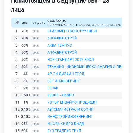
Понастоящем в Съдружие със - 23
лица
съдружник
№
дял
от дата
(наименование, п. форма, седалище, статус / физи
1
73%
РАЙКОМЕРС КОНСТРУКШЪН
2
70%
АЛФАВИЛ СТРОЙ
3
60%
АКВА ТЕМПУС
4
50%
АЛФАВИЛ СТРОЙ
5
50%
НОВ СТАНДАРТ 2012 ЕООД
6
20%
ТЕХНИКО - ИКОНОМИЧЕСКИ АНАЛИЗ И ПРОЕКТ
7
4%
АР СИ ДИЗАЙН ЕООД
8
3%
СЕТ ИНЖЕНЕРИНГ
9
2%
ГЕЛАК
10
1,50%
ЗЕНИТ - ХИДРО
11
1%
УОТЪР ЕНВАЙРО ПРОДЖЕКТ
12
0,10%
АВТОМАГИСТРАЛИ СОФИЯ
13
0,10%
ИНЖСТРОЙИНЖЕНЕРИНГ
14
95%
ИНФРА ХИДРО БИЛД
15
60%
ЕКО ТРАДЕКС ГРУП