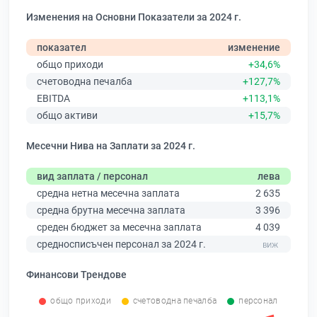
Изменения на Основни Показатели за 2024 г.
показател
изменение
общо приходи
+34,6%
счетоводна печалба
+127,7%
EBITDA
+113,1%
общо активи
+15,7%
Месечни Нива на Заплати за 2024 г.
вид заплата / персонал
лева
средна нетна месечна заплата
2 635
средна брутна месечна заплата
3 396
среден бюджет за месечна заплата
4 039
средносписъчен персонал за 2024 г.
Финансови Трендове
общо приходи
счетоводна печалба
персонал