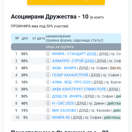
Асоциирани Дружества - 10
(в които
ПРОИНФРА има под 50% участие)
наименование
№
дял
от дата
(правна форма, седалище, статус)
общо за групата
1
50%
ИНФРА - СТАНДАРТ ДЗЗД
| ДЗЗД | гр. София |
2
50%
АЛФАПРО - СТРОЙ ДЗЗД
| ДЗЗД | гр. София |
бе
3
40%
АКВА - ИНФРА
| ДЗЗД | гр. София |
без подаден 
4
20%
ГЕЛАР КАНАЛСТРОЙ
| ДЗЗД | гр. София |
без п
5
10%
АЛФА - ВОД - ПРО 2020
| ДЗЗД | гр. Бургас |
без
6
50%
АКВА КОНСТРУКТ СЛИВО ПОЛЕ
| ДЗЗД | гр. Со
7
50%
ДЗЗД СВ - ИНФРА
| ДЗЗД | гр. София |
действа
8
40%
Н - СИС 2025
| ДЗЗД | гр. Девин |
действащ
9
15%
ВИК ХАСКОВО
| ДЗЗД | гр. Хасково |
действащ
10
5%
ИНФРА ХБ
| ДЗЗД | гр. София |
действащ