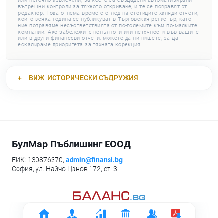
или неточно извлечени, за което са създадени автоматизирани
вътрешни контроли за тяхното откриване, и те се поправят от
редактор. Това отнема време с оглед на стотиците хиляди отчети,
които всяка година се публикуват в Търговския регистър, като
ние поправяме несъответствията от по-големите към по-малките
компании. Ако забележите непълноти или неточности във вашите
или в други финансови отчети, можете да ни пишете, за да
ескалираме приоритета за тяхната корекция.
ВИЖ
ИСТОРИЧЕСКИ СЪДРУЖИЯ
БулМар Пъблишинг ЕООД
ЕИК: 130876370,
admin@finansi.bg
София, ул. Найчо Цанов 172, ет. 3