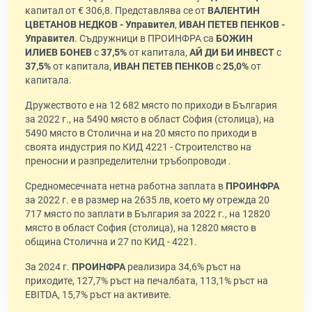
капитал от € 306,8. Представлява се от
ВАЛЕНТИН
ЦВЕТАНОВ НЕДКОВ - Управител
,
ИВАН ПЕТЕВ ПЕНКОВ -
Управител
. Съдружници в ПРОИНФРА са
БОЖИН
ИЛИЕВ БОНЕВ
с
37,5%
от капитала,
АЙ ДИ БИ ИНВЕСТ
с
37,5%
от капитала,
ИВАН ПЕТЕВ ПЕНКОВ
с
25,0%
от
капитала.
Дружеството е на 12 682 място по приходи в България
за 2022 г., на 5490 място в област София (столица), на
5490 място в Столична и на 20 място по приходи в
своята индустрия по КИД 4221 - Строителство на
преносни и разпределителни тръбопроводи .
Средномесечната нетна работна заплата в
ПРОИНФРА
за 2022 г. е в размер на 2635 лв, което му отрежда 20
717 място по заплати в България за 2022 г., на 12820
място в област София (столица), на 12820 място в
община Столична и 27 по КИД - 4221.
За 2024 г.
ПРОИНФРА
реализира 34,6% ръст на
приходите, 127,7% ръст на печалбата, 113,1% ръст на
EBITDA, 15,7% ръст на активите.