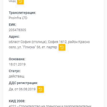
ООД
Транслитерация:
ProInfra LTD
ЕИК:
205478305
Адрес:
област София (столица), София 1612, район Красно
село, ул. "Плиска" 56, ет. партер
Основана:
18.01.2019
Статус:
действащ
ДДС регистрация:
Да, от 06.08.2019
КИД 2008:
4221 - Строителство на преносни и разпределителни