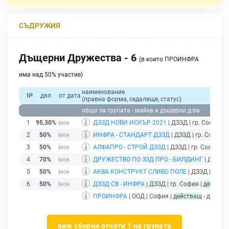
СЪДРУЖИЯ
Дъщерни Дружества - 6
(в които ПРОИНФРА
има над 50% участие)
наименование
№
дял
от дата
(правна форма, седалище, статус)
общо за групата - майка и дъщерни д-ва
1
95,30%
ДЗЗД НОВИ ИСКЪР 2021
| ДЗЗД | гр. София |
б
2
50%
ИНФРА - СТАНДАРТ ДЗЗД
| ДЗЗД | гр. София |
3
50%
АЛФАПРО - СТРОЙ ДЗЗД
| ДЗЗД | гр. София |
б
4
70%
ДРУЖЕСТВО ПО ЗЗД ПРО - БИЛДИНГ
| ДЗЗД |
5
50%
АКВА КОНСТРУКТ СЛИВО ПОЛЕ
| ДЗЗД | гр. С
6
50%
ДЗЗД СВ - ИНФРА
| ДЗЗД | гр. София |
действа
ПРОИНФРА
| ООД | София |
действащ
- дружес
виж сборни отчети 1 на групата