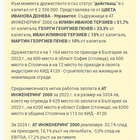
Към момента дружеството е със статус "
действащ
" и с
капитал от € 2 556 000. Представлява се от
ЦВЕТА
ИВАНОВА ДОНЕВА - Управител
. Съдружници в АТ
ИНЖЕНЕРИНГ 2000 са
ИЛИЯН ИВАНОВ ТЕРЗИЕВ
с
51,7%
от капитала,
ГЕОРГИ ГЕОРГИЕВ ПЕНЕВ
с
23,3%
от
капитала,
ИВАН ИЛИЯНОВ ТЕРЗИЕВ
с
15%
от капитала,
МАРТИН ГЕОРГИЕВ ПЕНЕВ
с
10%
от капитала.
Дружеството е на 1 164 място по приходи в България за
2022 г., на 600 място в област София (столица), на 600
място в Столична и на 12 място по приходи в своята
индустрия по КИД 4120 - Строителство на жилищни и
нежилищни сгради.
Средномесечната нетна работна заплата в
АТ
ИНЖЕНЕРИНГ 2000
за 2022 г. е в размер на 3324 лв,
което му отрежда 8 629 място по заплати в България за
2022 г., на 6200 място в област София (столица), на 6200
място в община Столична и 113 по КИД - 4120.
За 2024 г.
АТ ИНЖЕНЕРИНГ 2000
реализира -32,1% спад
на приходите, 16,1% ръст на печалбата, -3,0% спад на
EBITDA, 17,2% ръст на активите.