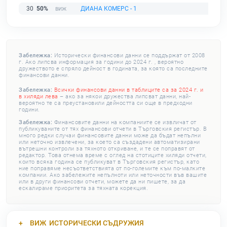
30
50%
ДИАНА КОМЕРС - 1
Забележка:
Исторически финансови данни се поддържат от 2008
г. Ако липсва информация за години до 2024 г. , вероятно
дружеството е спряло дейност в годината, за която са последните
финансови данни.
Забележка:
Всички финансови данни в таблиците са за 2024 г. и
в хиляди лева
– ако за някои дружества липсват данни, най-
вероятно те са преустановили дейността си още в предходни
години.
Забележка:
Финансовите данни на компаниите се извличат от
публикуваните от тях финансови отчети в Търговския регистър. В
много редки случаи финансовите данни може да бъдат непълни
или неточно извлечени, за което са създадени автоматизирани
вътрешни контроли за тяхното откриване, и те се поправят от
редактор. Това отнема време с оглед на стотиците хиляди отчети,
които всяка година се публикуват в Търговския регистър, като
ние поправяме несъответствията от по-големите към по-малките
компании. Ако забележите непълноти или неточности във вашите
или в други финансови отчети, можете да ни пишете, за да
ескалираме приоритета за тяхната корекция.
ВИЖ
ИСТОРИЧЕСКИ СЪДРУЖИЯ