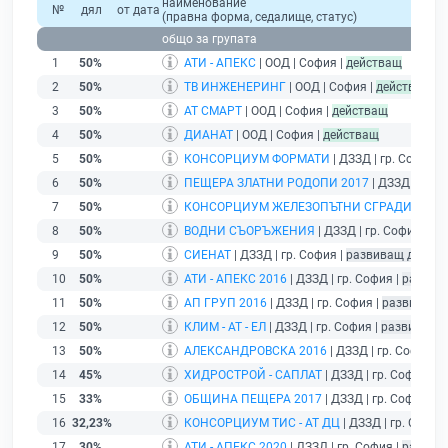
наименование
№
дял
от дата
(правна форма, седалище, статус)
общо за групата
1
50%
АТИ - АПЕКС
| ООД | София |
действащ
2
50%
ТВ ИНЖЕНЕРИНГ
| ООД | София |
действащ
3
50%
АТ СМАРТ
| ООД | София |
действащ
4
50%
ДИАНАТ
| ООД | София |
действащ
5
50%
КОНСОРЦИУМ ФОРМАТИ
| ДЗЗД | гр. София |
6
50%
ПЕЩЕРА ЗЛАТНИ РОДОПИ 2017
| ДЗЗД | гр. 
7
50%
КОНСОРЦИУМ ЖЕЛЕЗОПЪТНИ СГРАДИ
| ДЗЗД
8
50%
ВОДНИ СЪОРЪЖЕНИЯ
| ДЗЗД | гр. София |
ра
9
50%
СИЕНАТ
| ДЗЗД | гр. София |
развиващ дейнос
10
50%
АТИ - АПЕКС 2016
| ДЗЗД | гр. София |
развив
11
50%
АП ГРУП 2016
| ДЗЗД | гр. София |
развиващ 
12
50%
КЛИМ - АТ - ЕЛ
| ДЗЗД | гр. София |
развиващ д
13
50%
АЛЕКСАНДРОВСКА 2016
| ДЗЗД | гр. София |
14
45%
ХИДРОСТРОЙ - САПЛАТ
| ДЗЗД | гр. София |
р
15
33%
ОБЩИНА ПЕЩЕРА 2017
| ДЗЗД | гр. София |
р
16
32,23%
КОНСОРЦИУМ ТИС - АТ ДЦ
| ДЗЗД | гр. София
17
30%
АТИ - АПЕКС 2020
| ДЗЗД | гр. София |
развив