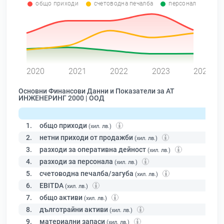
общо приходи
счетоводна печалба
персонал
0
2020
2021
2022
2023
2024
Основни Финансови Данни и Показатели за АТ
ИНЖЕНЕРИНГ 2000 | ООД
1.
общо приходи
(хил. лв.)
2.
нетни приходи от продажби
(хил. лв.)
3.
разходи за оперативна дейност
(хил. лв.)
4.
разходи за персонала
(хил. лв.)
5.
счетоводна печалба/загуба
(хил. лв.)
6.
EBITDA
(хил. лв.)
7.
общо активи
(хил. лв.)
8.
дълготрайни активи
(хил. лв.)
9.
материални запаси
(хил. лв.)