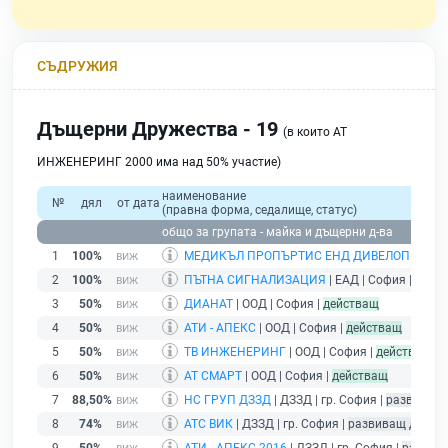
СЪДРУЖИЯ
Дъщерни Дружества - 19
(в които АТ
ИНЖЕНЕРИНГ 2000 има над 50% участие)
наименование
№
дял
от дата
(правна форма, седалище, статус)
общо за групата - майка и дъщерни д-ва
1
100%
МЕДИКЪЛ ПРОПЪРТИС ЕНД ДИВЕЛОПМЪНТ
2
100%
ПЪТНА СИГНАЛИЗАЦИЯ
| ЕАД | София |
дейс
3
50%
ДИАНАТ
| ООД | София |
действащ
4
50%
АТИ - АПЕКС
| ООД | София |
действащ
5
50%
ТВ ИНЖЕНЕРИНГ
| ООД | София |
действащ
6
50%
АТ СМАРТ
| ООД | София |
действащ
7
88,50%
НС ГРУП ДЗЗД
| ДЗЗД | гр. София |
развиващ 
8
74%
АТС ВИК
| ДЗЗД | гр. София |
развиващ дейно