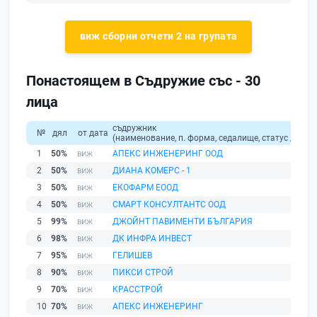
виж сборни отчети 2 на групата
Понастоящем в Съдружие със - 30
лица
съдружник
№
дял
от дата
(наименование, п. форма, седалище, статус / физи
1
50%
АПЕКС ИНЖЕНЕРИНГ ООД
2
50%
ДИАНА КОМЕРС - 1
3
50%
ЕКОФАРМ ЕООД
4
50%
СМАРТ КОНСУЛТАНТС ООД
5
99%
ДЖОЙНТ ПАВИМЕНТИ БЪЛГАРИЯ
6
98%
ДК ИНФРА ИНВЕСТ
7
95%
ГЕЛИШЕВ
8
90%
ПИКСИ СТРОЙ
9
70%
КРАССТРОЙ
10
70%
АПЕКС ИНЖЕНЕРИНГ