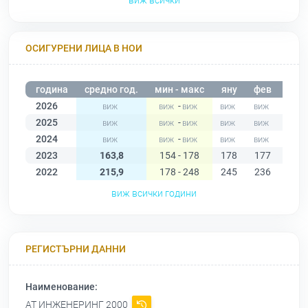
виж всички
ОСИГУРЕНИ ЛИЦА В НОИ
година
средно год.
мин - макс
яну
фев
мар
2026
-
2025
-
2024
-
2023
163,8
154 - 178
178
177
176
2022
215,9
178 - 248
245
236
248
виж всички години
РЕГИСТЪРНИ ДАННИ
Наименование:
АТ ИНЖЕНЕРИНГ 2000