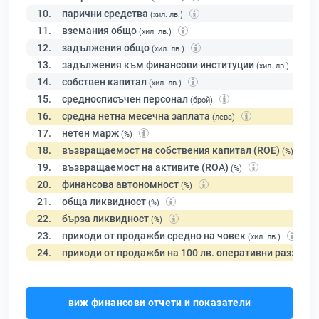
10.
парични средства
(хил. лв.)
11.
вземания общо
(хил. лв.)
12.
задължения общо
(хил. лв.)
13.
задължения към финансови институции
(хил. лв.)
14.
собствен капитал
(хил. лв.)
15.
средносписъчен персонал
(брой)
16.
средна нетна месечна заплата
(лева)
17.
нетен марж
(%)
18.
възвращаемост на собствения капитал (ROE)
(%)
19.
възвращаемост на активите (ROA)
(%)
20.
финансова автономност
(%)
21.
обща ликвидност
(%)
22.
бърза ликвидност
(%)
23.
приходи от продажби средно на човек
(хил. лв.)
24.
приходи от продажби на 100 лв. оперативни разходи
виж финансови отчети и показатели