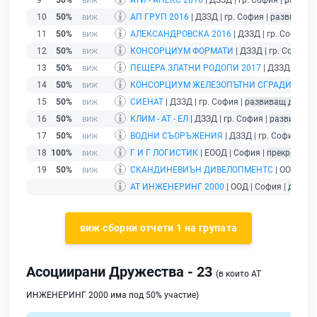
9
50%
АТИ - АПЕКС 2016
| ДЗЗД | гр. София |
развив
10
50%
АП ГРУП 2016
| ДЗЗД | гр. София |
развиващ 
11
50%
АЛЕКСАНДРОВСКА 2016
| ДЗЗД | гр. София |
12
50%
КОНСОРЦИУМ ФОРМАТИ
| ДЗЗД | гр. София |
13
50%
ПЕЩЕРА ЗЛАТНИ РОДОПИ 2017
| ДЗЗД | гр. 
14
50%
КОНСОРЦИУМ ЖЕЛЕЗОПЪТНИ СГРАДИ
| ДЗЗД
15
50%
СИЕНАТ
| ДЗЗД | гр. София |
развиващ дейнос
16
50%
КЛИМ - АТ - ЕЛ
| ДЗЗД | гр. София |
развиващ д
17
50%
ВОДНИ СЪОРЪЖЕНИЯ
| ДЗЗД | гр. София |
ра
18
100%
Г И Г ЛОГИСТИК
| ЕООД | София |
прекратяван
19
50%
СКАНДИНЕВИЪН ДИВЕЛОПМЕНТС
| ООД | Со
АТ ИНЖЕНЕРИНГ 2000
| ООД | София |
дейст
виж сборни отчети 1 на групата
Асоциирани Дружества - 23
(в които АТ
ИНЖЕНЕРИНГ 2000 има под 50% участие)