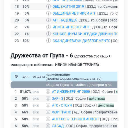
18
30%
ОБЩЕЖИТИЯ 2019
| ДЗЗД | гр. Самоков |
раз
19
5%
ОБЕДИНЕНИЕ ПИКСИ АТГ
| ДЗЗД | гр. София 
20
5%
АТГ НАДЕЖДА
| ДЗЗД | гр. София |
развиващ 
21
2%
ИНФРА ИНЖЕНЕРИНГ
| ДЗЗД | гр. София |
ра
22
1%
КОНСОРЦИУМ СИНЕРДЖИ ДВОЙНИ ПОДОВЕ
23
50%
СКАНДИНЕВИЪН ДИВЕЛОПМЕНТС
| ООД | Со
Дружества от Група - 6
(дружества със същия
мажоритарен собственик - ИЛИЯН ИВАНОВ ТЕРЗИЕВ)
наименование
№
дял
от дата
(правна форма, седалище, статус)
общо за групата - майка и дъщерни д-ва
1
51,67%
АТ ИНЖЕНЕРИНГ 2000
| ООД | София |
действ
2
50%
ЗАР - З
| ООД | София |
действащ
3
50%
АТС - СТОУН
| ООД | София |
действащ
4
66%
ФОР ТРАНС
| АД | София |
прекратяване на тъ
5
50%
АНГЕЛОВ - ТЕРЗИЕВ ИНВЕСТ
| ООД | София |
п
6
50%
ЛАБАД
| ООД | София |
прекратяване на търго