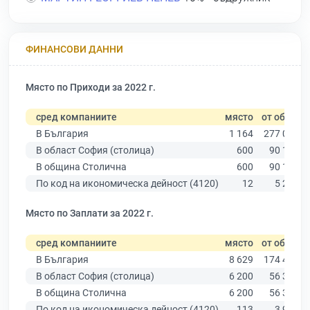
ФИНАНСОВИ ДАННИ
Място по Приходи за 2022 г.
сред компаниите
място
от общо
В България
1 164
277 019
В област София (столица)
600
90 178
В община Столична
600
90 178
По код на икономическа дейност (4120)
12
5 291
Място по Заплати за 2022 г.
сред компаниите
място
от общо
В България
8 629
174 403
В област София (столица)
6 200
56 378
В община Столична
6 200
56 378
По код на икономическа дейност (4120)
113
3 927