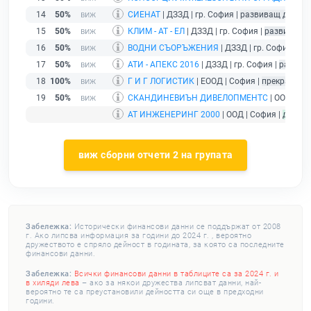
14
50%
СИЕНАТ
| ДЗЗД | гр. София |
развиващ дейнос
15
50%
КЛИМ - АТ - ЕЛ
| ДЗЗД | гр. София |
развиващ д
16
50%
ВОДНИ СЪОРЪЖЕНИЯ
| ДЗЗД | гр. София |
ра
17
50%
АТИ - АПЕКС 2016
| ДЗЗД | гр. София |
развив
18
100%
Г И Г ЛОГИСТИК
| ЕООД | София |
прекратяван
19
50%
СКАНДИНЕВИЪН ДИВЕЛОПМЕНТС
| ООД | Со
АТ ИНЖЕНЕРИНГ 2000
| ООД | София |
дейст
виж сборни отчети 2 на групата
Забележка:
Исторически финансови данни се поддържат от 2008
г. Ако липсва информация за години до 2024 г. , вероятно
дружеството е спряло дейност в годината, за която са последните
финансови данни.
Забележка:
Всички финансови данни в таблиците са за 2024 г. и
в хиляди лева
– ако за някои дружества липсват данни, най-
вероятно те са преустановили дейността си още в предходни
години.