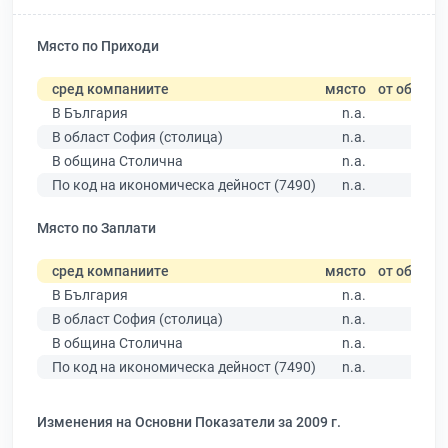
Място по Приходи
сред компаниите
място
от общо
В България
n.a.
В област София (столица)
n.a.
В община Столична
n.a.
По код на икономическа дейност (7490)
n.a.
Място по Заплати
сред компаниите
място
от общо
В България
n.a.
В област София (столица)
n.a.
В община Столична
n.a.
По код на икономическа дейност (7490)
n.a.
Изменения на Основни Показатели за 2009 г.