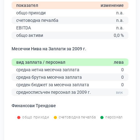
показател
изменение
общо приходи
n.a.
счетоводна печалба
n.a.
EBITDA
n.a.
общо активи
0,0 %
Месечни Нива на Заплати за 2009 г.
вид заплата / персонал
лева
средна нетна месечна заплата
0
средна брутна месечна заплата
0
среден бюджет за месечна заплата
0
средносписъчен персонал за 2009 г.
Финансови Трендове
общо приходи
счетоводна печалба
персонал