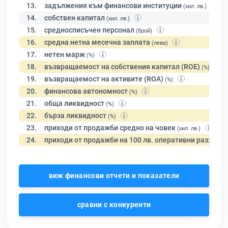
13.
задължения към финансови институции
(хил. лв.)
14.
собствен капитал
(хил. лв.)
15.
средносписъчен персонал
(брой)
16.
средна нетна месечна заплата
(лева)
17.
нетен марж
(%)
18.
възвращаемост на собствения капитал (ROE)
(%)
19.
възвращаемост на активите (ROA)
(%)
20.
финансова автономност
(%)
21.
обща ликвидност
(%)
22.
бърза ликвидност
(%)
23.
приходи от продажби средно на човек
(хил. лв.)
24.
приходи от продажби на 100 лв. оперативни разходи
виж финансови отчети и показатели
сравни с конкуренти