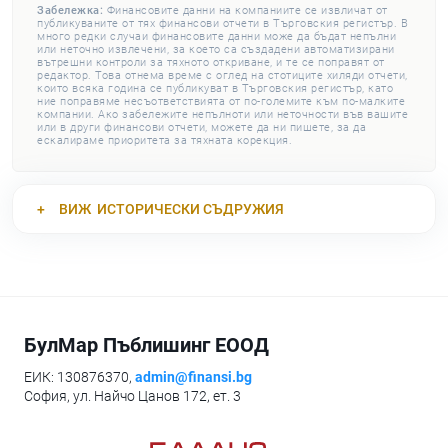
Забележка:
Финансовите данни на компаниите се извличат от
публикуваните от тях финансови отчети в Търговския регистър. В
много редки случаи финансовите данни може да бъдат непълни
или неточно извлечени, за което са създадени автоматизирани
вътрешни контроли за тяхното откриване, и те се поправят от
редактор. Това отнема време с оглед на стотиците хиляди отчети,
които всяка година се публикуват в Търговския регистър, като
ние поправяме несъответствията от по-големите към по-малките
компании. Ако забележите непълноти или неточности във вашите
или в други финансови отчети, можете да ни пишете, за да
ескалираме приоритета за тяхната корекция.
ВИЖ
ИСТОРИЧЕСКИ СЪДРУЖИЯ
БулМар Пъблишинг ЕООД
ЕИК: 130876370,
admin@finansi.bg
София, ул. Найчо Цанов 172, ет. 3