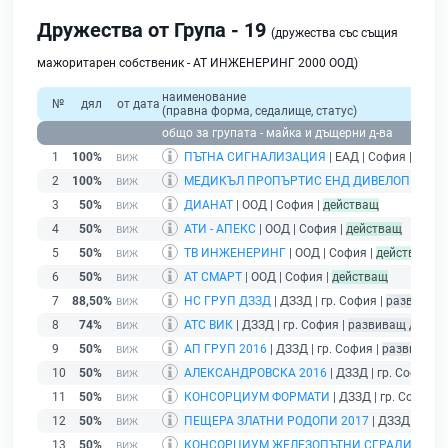
Дружества от Група - 19
(дружества със същия
мажоритарен собственик - АТ ИНЖЕНЕРИНГ 2000 ООД)
наименование
№
дял
от дата
(правна форма, седалище, статус)
общо за групата - майка и дъщерни д-ва
1
100%
ПЪТНА СИГНАЛИЗАЦИЯ
| ЕАД | София |
дейс
2
100%
МЕДИКЪЛ ПРОПЪРТИС ЕНД ДИВЕЛОПМЪНТ
3
50%
ДИАНАТ
| ООД | София |
действащ
4
50%
АТИ - АПЕКС
| ООД | София |
действащ
5
50%
ТВ ИНЖЕНЕРИНГ
| ООД | София |
действащ
6
50%
АТ СМАРТ
| ООД | София |
действащ
7
88,50%
НС ГРУП ДЗЗД
| ДЗЗД | гр. София |
развиващ 
8
74%
АТС ВИК
| ДЗЗД | гр. София |
развиващ дейно
9
50%
АП ГРУП 2016
| ДЗЗД | гр. София |
развиващ 
10
50%
АЛЕКСАНДРОВСКА 2016
| ДЗЗД | гр. София |
11
50%
КОНСОРЦИУМ ФОРМАТИ
| ДЗЗД | гр. София |
12
50%
ПЕЩЕРА ЗЛАТНИ РОДОПИ 2017
| ДЗЗД | гр. 
13
50%
КОНСОРЦИУМ ЖЕЛЕЗОПЪТНИ СГРАДИ
| ДЗЗД