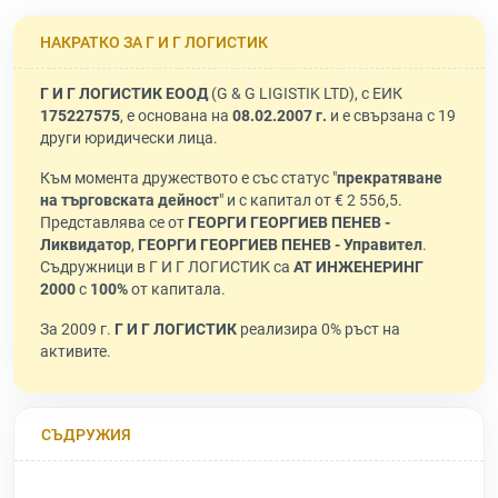
НАКРАТКО ЗА Г И Г ЛОГИСТИК
Г И Г ЛОГИСТИК ЕООД
(G & G LIGISTIK LTD), с ЕИК
175227575
, е основана на
08.02.2007 г.
и е свързана с 19
други юридически лица.
Към момента дружеството е със статус "
прекратяване
на търговската дейност
" и с капитал от € 2 556,5.
Представлява се от
ГЕОРГИ ГЕОРГИЕВ ПЕНЕВ -
Ликвидатор
,
ГЕОРГИ ГЕОРГИЕВ ПЕНЕВ - Управител
.
Съдружници в Г И Г ЛОГИСТИК са
АТ ИНЖЕНЕРИНГ
2000
с
100%
от капитала.
За 2009 г.
Г И Г ЛОГИСТИК
реализира 0% ръст на
активите.
СЪДРУЖИЯ