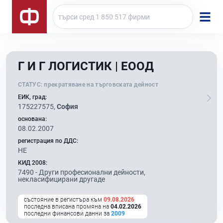
Г И Г ЛОГИСТИК | ЕООД
СТАТУС:
прекратяване на търговската дейност
ЕИК, град:
175227575,
София
основана:
08.02.2007
регистрация по ДДС:
НЕ
КИД 2008:
7490 -
Други професионални дейности,
некласифицирани другаде
състояние в регистъра към
09.08.2026
последна вписана промяна на
04.02.2026
последни финансови данни за
2009