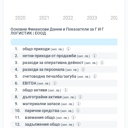
0
2020
2021
2022
2023
2024
Основни Финансови Данни и Показатели за Г И Г
ЛОГИСТИК | ЕООД
1.
общо приходи
(хил. лв.)
2.
нетни приходи от продажби
(хил. лв.)
3.
разходи за оперативна дейност
(хил. лв.)
4.
разходи за персонала
(хил. лв.)
5.
счетоводна печалба/загуба
(хил. лв.)
6.
EBITDA
(хил. лв.)
7.
общо активи
(хил. лв.)
8.
дълготрайни активи
(хил. лв.)
9.
материални запаси
(хил. лв.)
10.
парични средства
(хил. лв.)
11.
вземания общо
(хил. лв.)
12.
задължения общо
(хил. лв.)