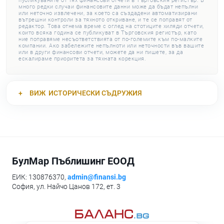
публикуваните от тях финансови отчети в Търговския регистър. В
много редки случаи финансовите данни може да бъдат непълни
или неточно извлечени, за което са създадени автоматизирани
вътрешни контроли за тяхното откриване, и те се поправят от
редактор. Това отнема време с оглед на стотиците хиляди отчети,
които всяка година се публикуват в Търговския регистър, като
ние поправяме несъответствията от по-големите към по-малките
компании. Ако забележите непълноти или неточности във вашите
или в други финансови отчети, можете да ни пишете, за да
ескалираме приоритета за тяхната корекция.
ВИЖ
ИСТОРИЧЕСКИ СЪДРУЖИЯ
БулМар Пъблишинг ЕООД
ЕИК: 130876370,
admin@finansi.bg
София, ул. Найчо Цанов 172, ет. 3