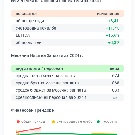
Изменения на Основни Показатели за 2024 г.
показател
изменение
общо приходи
+3,4%
счетоводна печалба
+11,7%
EBITDA
+16,6%
общо активи
+3,3%
Месечни Нива на Заплати за 2024 г.
вид заплата / персонал
лева
средна нетна месечна заплата
674
средна брутна месечна заплата
868
среден бюджет за месечна заплата
1 033
средносписъчен персонал за 2024 г.
Финансови Трендове
общо приходи
счетоводна печалба
персонал