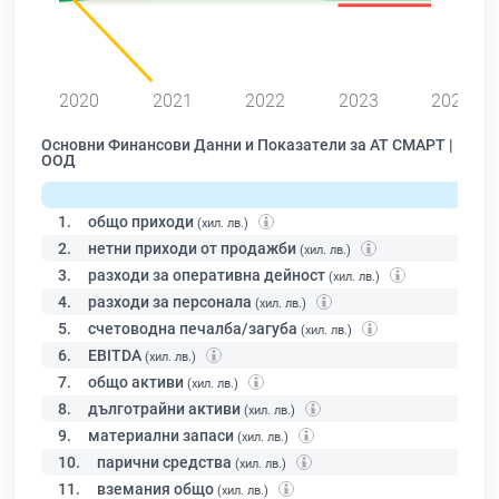
2020
2021
2022
2023
2024
Основни Финансови Данни и Показатели за АТ СМАРТ |
ООД
1.
общо приходи
(хил. лв.)
2.
нетни приходи от продажби
(хил. лв.)
3.
разходи за оперативна дейност
(хил. лв.)
4.
разходи за персонала
(хил. лв.)
5.
счетоводна печалба/загуба
(хил. лв.)
6.
EBITDA
(хил. лв.)
7.
общо активи
(хил. лв.)
8.
дълготрайни активи
(хил. лв.)
9.
материални запаси
(хил. лв.)
10.
парични средства
(хил. лв.)
11.
вземания общо
(хил. лв.)