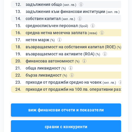
12.
задължения общо
(хил. лв.)
13.
задължения към финансови институции
(хил. лв.)
14.
собствен капитал
(хил. лв.)
15.
средносписъчен персонал
(брой)
16.
средна нетна месечна заплата
(лева)
17.
нетен марж
(%)
18.
възвращаемост на собствения капитал (ROE)
(%)
19.
възвращаемост на активите (ROA)
(%)
20.
финансова автономност
(%)
21.
обща ликвидност
(%)
22.
бърза ликвидност
(%)
23.
приходи от продажби средно на човек
(хил. лв.)
24.
приходи от продажби на 100 лв. оперативни разходи
виж финансови отчети и показатели
сравни с конкуренти