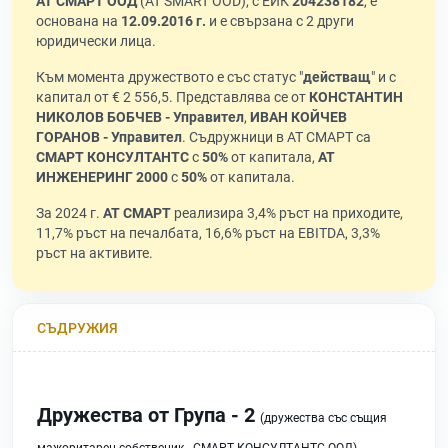
АТ СМАРТ ООД
(AT SMART OOD), с ЕИК
204238182
, е
основана на
12.09.2016 г.
и е свързана с 2 други
юридически лица.
Към момента дружеството е със статус "
действащ
" и с
капитал от € 2 556,5. Представлява се от
КОНСТАНТИН
НИКОЛОВ БОБЧЕВ - Управител
,
ИВАН КОЙЧЕВ
ГОРАНОВ - Управител
. Съдружници в АТ СМАРТ са
СМАРТ КОНСУЛТАНТС
с
50%
от капитала,
АТ
ИНЖЕНЕРИНГ 2000
с
50%
от капитала.
За 2024 г.
АТ СМАРТ
реализира 3,4% ръст на приходите,
11,7% ръст на печалбата, 16,6% ръст на EBITDA, 3,3%
ръст на активите.
СЪДРУЖИЯ
Дружества от Група - 2
(дружества със същия