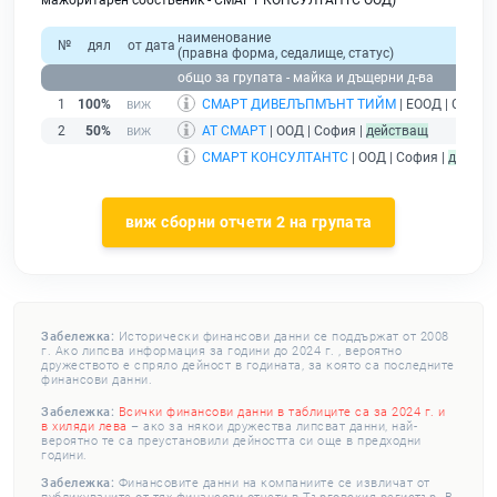
мажоритарен собственик - СМАРТ КОНСУЛТАНТС ООД)
наименование
№
дял
от дата
(правна форма, седалище, статус)
общо за групата - майка и дъщерни д-ва
1
100%
СМАРТ ДИВЕЛЪПМЪНТ ТИЙМ
| ЕООД | София 
2
50%
АТ СМАРТ
| ООД | София |
действащ
СМАРТ КОНСУЛТАНТС
| ООД | София |
действ
виж сборни отчети 2 на групата
Забележка:
Исторически финансови данни се поддържат от 2008
г. Ако липсва информация за години до 2024 г. , вероятно
дружеството е спряло дейност в годината, за която са последните
финансови данни.
Забележка:
Всички финансови данни в таблиците са за 2024 г. и
в хиляди лева
– ако за някои дружества липсват данни, най-
вероятно те са преустановили дейността си още в предходни
години.
Забележка:
Финансовите данни на компаниите се извличат от