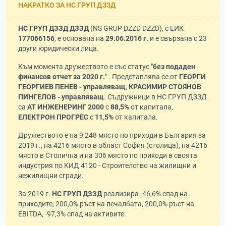
НАКРАТКО ЗА НС ГРУП ДЗЗД
НС ГРУП ДЗЗД ДЗЗД
(NS GRUP DZZD DZZD), с ЕИК
177066156
, е основана на
29.06.2016 г.
и е свързана с 23
други юридически лица.
Към момента дружеството е със статус "
без подаден
финансов отчет за 2020 г.
" . Представлява се от
ГЕОРГИ
ГЕОРГИЕВ ПЕНЕВ - управляващ
,
КРАСИМИР СТОЯНОВ
ПИНГЕЛОВ - управляващ
. Съдружници в НС ГРУП ДЗЗД
са
АТ ИНЖЕНЕРИНГ 2000
с
88,5%
от капитала,
ЕЛЕКТРОН ПРОГРЕС
с
11,5%
от капитала.
Дружеството е на 9 248 място по приходи в България за
2019 г., на 4216 място в област София (столица), на 4216
място в Столична и на 306 място по приходи в своята
индустрия по КИД 4120 - Строителство на жилищни и
нежилищни сгради.
За 2019 г.
НС ГРУП ДЗЗД
реализира -46,6% спад на
приходите, 200,0% ръст на печалбата, 200,0% ръст на
EBITDA, -97,3% спад на активите.