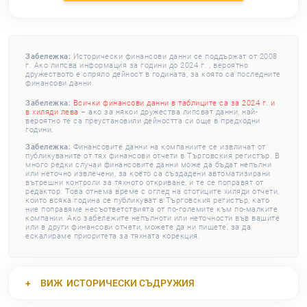
Забележка:
Исторически финансови данни се поддържат от 2008
г. Ако липсва информация за години до 2024 г. , вероятно
дружеството е спряло дейност в годината, за която са последните
финансови данни.
Забележка:
Всички финансови данни в таблиците са за 2024 г. и
в хиляди лева
– ако за някои дружества липсват данни, най-
вероятно те са преустановили дейността си още в предходни
години.
Забележка:
Финансовите данни на компаниите се извличат от
публикуваните от тях финансови отчети в Търговския регистър. В
много редки случаи финансовите данни може да бъдат непълни
или неточно извлечени, за което са създадени автоматизирани
вътрешни контроли за тяхното откриване, и те се поправят от
редактор. Това отнема време с оглед на стотиците хиляди отчети,
които всяка година се публикуват в Търговския регистър, като
ние поправяме несъответствията от по-големите към по-малките
компании. Ако забележите непълноти или неточности във вашите
или в други финансови отчети, можете да ни пишете, за да
ескалираме приоритета за тяхната корекция.
ВИЖ
ИСТОРИЧЕСКИ СЪДРУЖИЯ