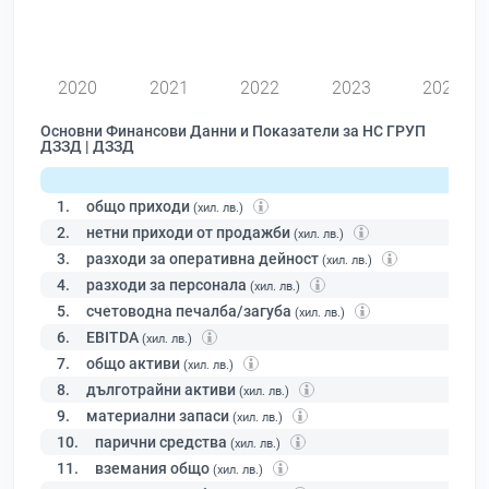
0
2020
2021
2022
2023
2024
Основни Финансови Данни и Показатели за НС ГРУП
ДЗЗД | ДЗЗД
1.
общо приходи
(хил. лв.)
2.
нетни приходи от продажби
(хил. лв.)
3.
разходи за оперативна дейност
(хил. лв.)
4.
разходи за персонала
(хил. лв.)
5.
счетоводна печалба/загуба
(хил. лв.)
6.
EBITDA
(хил. лв.)
7.
общо активи
(хил. лв.)
8.
дълготрайни активи
(хил. лв.)
9.
материални запаси
(хил. лв.)
10.
парични средства
(хил. лв.)
11.
вземания общо
(хил. лв.)