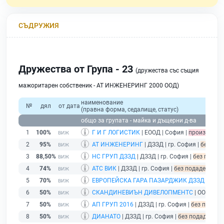
СЪДРУЖИЯ
Дружества от Група - 23
(дружества със същия
мажоритарен собственик - АТ ИНЖЕНЕРИНГ 2000 ООД)
наименование
№
дял
от дата
(правна форма, седалище, статус)
общо за групата - майка и дъщерни д-ва
1
100%
Г И Г ЛОГИСТИК
| ЕООД | София |
производст
2
95%
АТ ИНЖЕНЕРИНГ
| ДЗЗД | гр. София |
без под
3
88,50%
НС ГРУП ДЗЗД
| ДЗЗД | гр. София |
без подаде
4
74%
АТС ВИК
| ДЗЗД | гр. София |
без подаден фина
5
70%
ЕВРОПЕЙСКА ГАРА ПАЗАРДЖИК ДЗЗД
| ДЗЗД
6
50%
СКАНДИНЕВИЪН ДИВЕЛОПМЕНТС
| ООД | Со
7
50%
АП ГРУП 2016
| ДЗЗД | гр. София |
без подаде
8
50%
ДИАНАТО
| ДЗЗД | гр. София |
без подаден фин