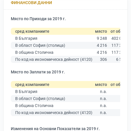
ФИНАНСОВИ ДАННИ
Място по Приходи за 2019 г.
сред компаниите
място
от общо
В България
9 248
402 068
В област София (столица)
4 216
117 329
В община Столична
4 216
117 329
По код на икономическа дейност (4120)
306
6 544
Място по Заплати за 2019 г.
сред компаниите
място
от общо
В България
n.a.
В област София (столица)
n.a.
В община Столична
n.a.
По код на икономическа дейност (4120)
n.a.
Изменения на Основни Показатели за 2019 г.