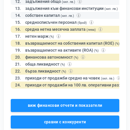
12.
задължения общо
(хил. лв.)
13.
задължения към финансови институции
(хил. лв.)
14.
собствен капитал
(хил. лв.)
15.
средносписъчен персонал
(брой)
16.
средна нетна месечна заплата
(лева)
17.
нетен марж
(%)
18.
възвращаемост на собствения капитал (ROE)
(%)
19.
възвращаемост на активите (ROA)
(%)
20.
финансова автономност
(%)
21.
обща ликвидност
(%)
22.
бърза ликвидност
(%)
23.
приходи от продажби средно на човек
(хил. лв.)
24.
приходи от продажби на 100 лв. оперативни разходи
виж финансови отчети и показатели
сравни с конкуренти