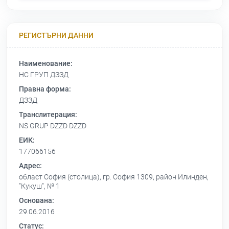
РЕГИСТЪРНИ ДАННИ
Наименование:
НС ГРУП ДЗЗД
Правна форма:
ДЗЗД
Транслитерация:
NS GRUP DZZD DZZD
ЕИК:
177066156
Адрес:
област София (столица), гр. София 1309, район Илинден,
"Кукуш", № 1
Основана:
29.06.2016
Статус: