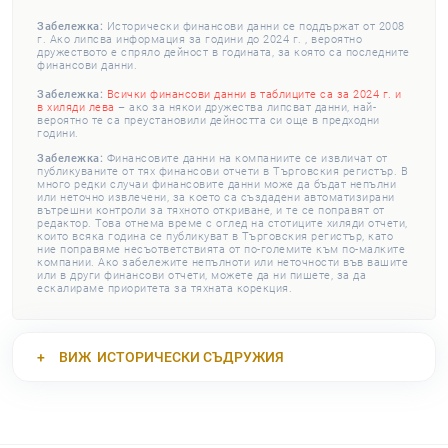
Забележка:
Исторически финансови данни се поддържат от 2008
г. Ако липсва информация за години до 2024 г. , вероятно
дружеството е спряло дейност в годината, за която са последните
финансови данни.
Забележка:
Всички финансови данни в таблиците са за 2024 г. и
в хиляди лева
– ако за някои дружества липсват данни, най-
вероятно те са преустановили дейността си още в предходни
години.
Забележка:
Финансовите данни на компаниите се извличат от
публикуваните от тях финансови отчети в Търговския регистър. В
много редки случаи финансовите данни може да бъдат непълни
или неточно извлечени, за което са създадени автоматизирани
вътрешни контроли за тяхното откриване, и те се поправят от
редактор. Това отнема време с оглед на стотиците хиляди отчети,
които всяка година се публикуват в Търговския регистър, като
ние поправяме несъответствията от по-големите към по-малките
компании. Ако забележите непълноти или неточности във вашите
или в други финансови отчети, можете да ни пишете, за да
ескалираме приоритета за тяхната корекция.
ВИЖ
ИСТОРИЧЕСКИ СЪДРУЖИЯ