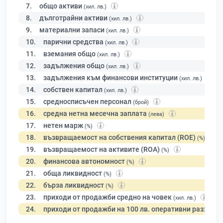
7.
общо активи
(хил. лв.)
8.
дълготрайни активи
(хил. лв.)
9.
материални запаси
(хил. лв.)
10.
парични средства
(хил. лв.)
11.
вземания общо
(хил. лв.)
12.
задължения общо
(хил. лв.)
13.
задължения към финансови институции
(хил. лв.)
14.
собствен капитал
(хил. лв.)
15.
средносписъчен персонал
(брой)
16.
средна нетна месечна заплата
(лева)
17.
нетен марж
(%)
18.
възвращаемост на собствения капитал (ROE)
(%)
19.
възвращаемост на активите (ROA)
(%)
20.
финансова автономност
(%)
21.
обща ликвидност
(%)
22.
бърза ликвидност
(%)
23.
приходи от продажби средно на човек
(хил. лв.)
24.
приходи от продажби на 100 лв. оперативни разходи