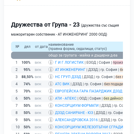
Дружества от Група - 23
(дружества със същия
мажоритарен собственик - АТ ИНЖЕНЕРИНГ 2000 ООД)
наименование
№
дял
от дата
(правна форма, седалище, статус)
общо за групата - майка и дъщерни д-ва
1
100%
Г И Г ЛОГИСТИК
| ЕООД | София |
производст
2
95%
АТ ИНЖЕНЕРИНГ
| ДЗЗД | гр. София |
без под
3
88,50%
НС ГРУП ДЗЗД
| ДЗЗД | гр. София |
без подаде
4
74%
АТС ВИК
| ДЗЗД | гр. София |
без подаден фина
5
70%
ЕВРОПЕЙСКА ГАРА ПАЗАРДЖИК ДЗЗД
| ДЗЗД
6
50%
АТИ - АПЕКС
| ООД | София |
без дейност - пода
7
50%
КОНСОРЦИУМ ФОРМАТИ
| ДЗЗД | гр. София |
8
50%
ДЗЗД САНИРАНЕ - ЮЗ
| ДЗЗД | гр. София |
без
9
50%
АЛЕКСАНДРОВСКА 2016
| ДЗЗД | гр. София |
10
50%
КОНСОРЦИУМ ЖЕЛЕЗОПЪТНИ СГРАДИ
| ДЗЗД