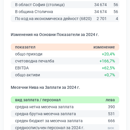
В област София (столица)
34 674
56 378
В община Столична
34 674
56 378
По код на икономическа дейност (6820)
2 701
4 182
Изменения на Основни Показатели за 2024 г.
показател
изменение
общо приходи
+20,4%
счетоводна печалба
+166,7%
EBITDA
+62,5%
общо активи
+0,7%
Месечни Нива на Заплати за 2024 г.
вид заплата / персонал
лева
средна нетна месечна заплата
390
средна брутна месечна заплата
531
среден бюджет за месечна заплата
666
средносписъчен персонал за 2024 г.