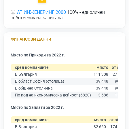
АТ ИНЖЕНЕРИНГ 2000
100% - едноличен
собственик на капитала
ФИНАНСОВИ ДАННИ
Място по Приходи за 2022 г.
сред компаниите
място
от общо
В България
111 308
277 019
В област София (столица)
39 448
90 178
В община Столична
39 448
90 178
По код на икономическа дейност (6820)
3 686
11 940
Място по Заплати за 2022 г.
сред компаниите
място
от общо
В България
82 660
174 403