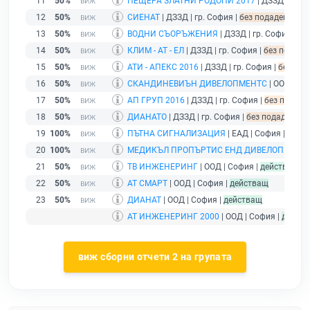
11
50%
ПЕЩЕРА ЗЛАТНИ РОДОПИ 2017
| ДЗЗД | гр. 
12
50%
СИЕНАТ
| ДЗЗД | гр. София |
без подаден фина
13
50%
ВОДНИ СЪОРЪЖЕНИЯ
| ДЗЗД | гр. София |
бе
14
50%
КЛИМ - АТ - ЕЛ
| ДЗЗД | гр. София |
без подаден
15
50%
АТИ - АПЕКС 2016
| ДЗЗД | гр. София |
без под
16
50%
СКАНДИНЕВИЪН ДИВЕЛОПМЕНТС
| ООД | Со
17
50%
АП ГРУП 2016
| ДЗЗД | гр. София |
без подаде
18
50%
ДИАНАТО
| ДЗЗД | гр. София |
без подаден фин
19
100%
ПЪТНА СИГНАЛИЗАЦИЯ
| ЕАД | София |
дейс
20
100%
МЕДИКЪЛ ПРОПЪРТИС ЕНД ДИВЕЛОПМЪНТ
21
50%
ТВ ИНЖЕНЕРИНГ
| ООД | София |
действащ
22
50%
АТ СМАРТ
| ООД | София |
действащ
23
50%
ДИАНАТ
| ООД | София |
действащ
АТ ИНЖЕНЕРИНГ 2000
| ООД | София |
дейст
виж сборни отчети 2 на групата