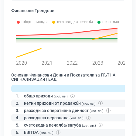
Финансови Трендове
общо приходи
счетоводна печалба
персонал
2020
2021
2022
2023
2024
Основни Финансови Данни и Показатели за ПЪТНА
СИГНАЛИЗАЦИЯ | ЕАД
1.
общо приходи
(хил. лв.)
2.
нетни приходи от продажби
(хил. лв.)
3.
разходи за оперативна дейност
(хил. лв.)
4.
разходи за персонала
(хил. лв.)
5.
счетоводна печалба/загуба
(хил. лв.)
6.
EBITDA
(хил. лв.)