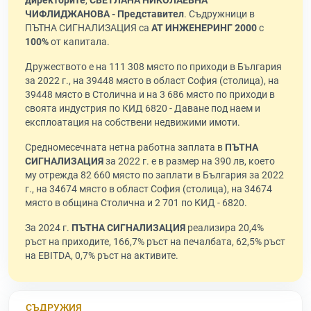
директорите
,
СВЕТЛАНА НИКОЛАЕВНА
ЧИФЛИДЖАНОВА - Представител
. Съдружници в
ПЪТНА СИГНАЛИЗАЦИЯ са
АТ ИНЖЕНЕРИНГ 2000
с
100%
от капитала.
Дружеството е на 111 308 място по приходи в България
за 2022 г., на 39448 място в област София (столица), на
39448 място в Столична и на 3 686 място по приходи в
своята индустрия по КИД 6820 - Даване под наем и
експлоатация на собствени недвижими имоти.
Средномесечната нетна работна заплата в
ПЪТНА
СИГНАЛИЗАЦИЯ
за 2022 г. е в размер на 390 лв, което
му отрежда 82 660 място по заплати в България за 2022
г., на 34674 място в област София (столица), на 34674
място в община Столична и 2 701 по КИД - 6820.
За 2024 г.
ПЪТНА СИГНАЛИЗАЦИЯ
реализира 20,4%
ръст на приходите, 166,7% ръст на печалбата, 62,5% ръст
на EBITDA, 0,7% ръст на активите.
СЪДРУЖИЯ