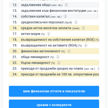
12.
задължения общо
(хил. лв.)
13.
задължения към финансови институции
(хил. лв.)
14.
собствен капитал
(хил. лв.)
15.
средносписъчен персонал
(брой)
16.
средна нетна месечна заплата
(лева)
17.
нетен марж
(%)
18.
възвращаемост на собствения капитал (ROE)
(%)
19.
възвращаемост на активите (ROA)
(%)
20.
финансова автономност
(%)
21.
обща ликвидност
(%)
22.
бърза ликвидност
(%)
23.
приходи от продажби средно на човек
(хил. лв.)
24.
приходи от продажби на 100 лв. оперативни разходи
виж финансови отчети и показатели
сравни с конкуренти