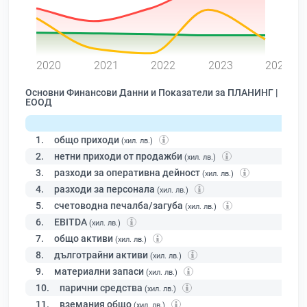
0
2020
2021
2022
2023
2024
Основни Финансови Данни и Показатели за ПЛАНИНГ |
ЕООД
1.
общо приходи
(хил. лв.)
2.
нетни приходи от продажби
(хил. лв.)
3.
разходи за оперативна дейност
(хил. лв.)
4.
разходи за персонала
(хил. лв.)
5.
счетоводна печалба/загуба
(хил. лв.)
6.
EBITDA
(хил. лв.)
7.
общо активи
(хил. лв.)
8.
дълготрайни активи
(хил. лв.)
9.
материални запаси
(хил. лв.)
10.
парични средства
(хил. лв.)
11.
вземания общо
(хил. лв.)