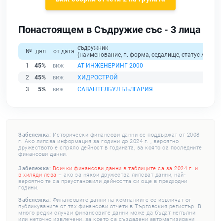
Понастоящем в Съдружие със - 3 лица
съдружник
№
дял
от дата
(наименование, п. форма, седалище, статус / физи
1
45%
АТ ИНЖЕНЕРИНГ 2000
2
45%
ХИДРОСТРОЙ
3
5%
САВАНТЕЛБУЛ БЪЛГАРИЯ
Забележка:
Исторически финансови данни се поддържат от 2008
г. Ако липсва информация за години до 2024 г. , вероятно
дружеството е спряло дейност в годината, за която са последните
финансови данни.
Забележка:
Всички финансови данни в таблиците са за 2024 г. и
в хиляди лева
– ако за някои дружества липсват данни, най-
вероятно те са преустановили дейността си още в предходни
години.
Забележка:
Финансовите данни на компаниите се извличат от
публикуваните от тях финансови отчети в Търговския регистър. В
много редки случаи финансовите данни може да бъдат непълни
или неточно извлечени, за което са създадени автоматизирани