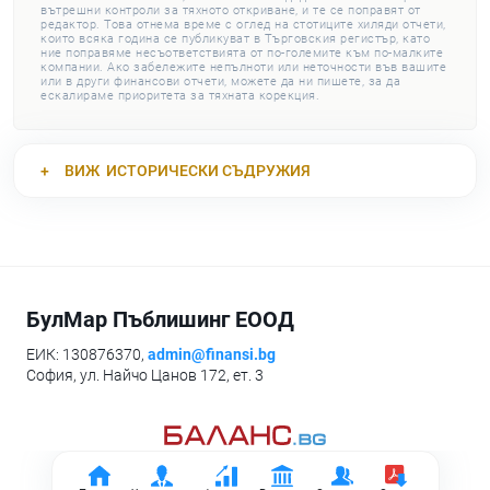
вътрешни контроли за тяхното откриване, и те се поправят от
редактор. Това отнема време с оглед на стотиците хиляди отчети,
които всяка година се публикуват в Търговския регистър, като
ние поправяме несъответствията от по-големите към по-малките
компании. Ако забележите непълноти или неточности във вашите
или в други финансови отчети, можете да ни пишете, за да
ескалираме приоритета за тяхната корекция.
ВИЖ
ИСТОРИЧЕСКИ СЪДРУЖИЯ
БулМар Пъблишинг ЕООД
ЕИК: 130876370,
admin@finansi.bg
София, ул. Найчо Цанов 172, ет. 3