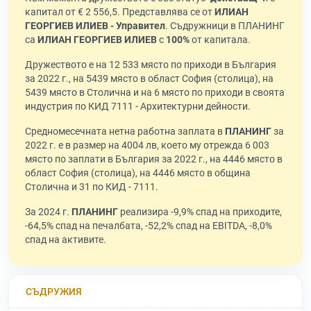
капитал от € 2 556,5. Представлява се от
ИЛИАН
ГЕОРГИЕВ ИЛИЕВ - Управител
. Съдружници в ПЛАНИНГ
са
ИЛИАН ГЕОРГИЕВ ИЛИЕВ
с
100%
от капитала.
Дружеството е на 12 533 място по приходи в България
за 2022 г., на 5439 място в област София (столица), на
5439 място в Столична и на 6 място по приходи в своята
индустрия по КИД 7111 - Архитектурни дейности.
Средномесечната нетна работна заплата в
ПЛАНИНГ
за
2022 г. е в размер на 4004 лв, което му отрежда 6 003
място по заплати в България за 2022 г., на 4446 място в
област София (столица), на 4446 място в община
Столична и 31 по КИД - 7111.
За 2024 г.
ПЛАНИНГ
реализира -9,9% спад на приходите,
-64,5% спад на печалбата, -52,2% спад на EBITDA, -8,0%
спад на активите.
СЪДРУЖИЯ