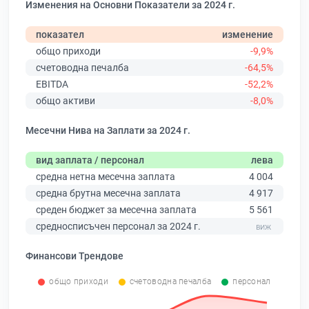
Изменения на Основни Показатели за 2024 г.
показател
изменение
общо приходи
-9,9%
счетоводна печалба
-64,5%
EBITDA
-52,2%
общо активи
-8,0%
Месечни Нива на Заплати за 2024 г.
вид заплата / персонал
лева
средна нетна месечна заплата
4 004
средна брутна месечна заплата
4 917
среден бюджет за месечна заплата
5 561
средносписъчен персонал за 2024 г.
Финансови Трендове
общо приходи
счетоводна печалба
персонал