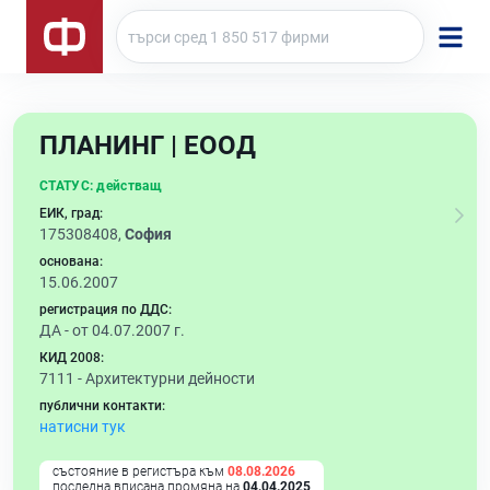
ПЛАНИНГ | ЕООД
СТАТУС:
действащ
ЕИК, град:
175308408,
София
основана:
15.06.2007
регистрация по ДДС:
ДА - от 04.07.2007 г.
КИД 2008:
7111 -
Архитектурни дейности
публични контакти:
натисни тук
състояние в регистъра към
08.08.2026
последна вписана промяна на
04.04.2025