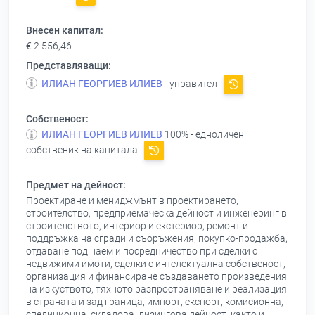
Внесен капитал:
€ 2 556,46
Представляващи:
ИЛИАН ГЕОРГИЕВ ИЛИЕВ
- управител
Собственост:
ИЛИАН ГЕОРГИЕВ ИЛИЕВ
100% - едноличен
собственик на капитала
Предмет на дейност:
Проектиране и мениджмънт в проектирането,
строителство, предприемаческа дейност и инженеринг в
строителството, интериор и екстериор, ремонт и
поддръжка на сгради и съоръжения, покупко-продажба,
отдаване под наем и посредничество при сделки с
недвижими имоти, сделки с интелектуална собственост,
организация и финансиране създаването произведения
на изкуството, тяхното разпространяване и реализация
в страната и зад граница, импорт, експорт, комисионна,
спедиционна, складова, лизингова дейност, както и