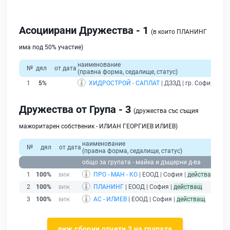
Асоциирани Дружества - 1
(в които ПЛАНИНГ
има под 50% участие)
наименование
№
дял
от дата
(правна форма, седалище, статус)
1
5%
ХИДРОСТРОЙ - САПЛАТ
| ДЗЗД | гр. София |
раз
Дружества от Група - 3
(дружества със същия
мажоритарен собственик - ИЛИАН ГЕОРГИЕВ ИЛИЕВ)
наименование
об
№
дял
от дата
(правна форма, седалище, статус)
прихо
общо за групата - майка и дъщерни д-ва
1
100%
ПРО - МАН - КО
| ЕООД | София |
действащ
2
100%
ПЛАНИНГ
| ЕООД | София |
действащ
3
100%
АС - ИЛИЕВ
| ЕООД | София |
действащ
виж сборни отчети 2 на групата