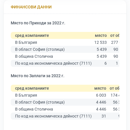
ФИНАНСОВИ ДАННИ
Място по Приходи за 2022 г.
сред компаниите
място
от общо
В България
12 533
277 019
В област София (столица)
5 439
90 178
В община Столична
5 439
90 178
По код на икономическа дейност (7111)
6
1 672
Място по Заплати за 2022 г.
сред компаниите
място
от общо
В България
6 003
174 403
В област София (столица)
4 446
56 378
В община Столична
4 446
56 378
По код на икономическа дейност (7111)
31
947