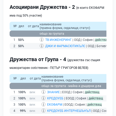
Асоциирани Дружества - 2
(в които ЕКОФАРМ
има под 50% участие)
наименование
№
дял
от дата
(правна форма, седалище, статус)
общо за групата
1
50%
ТВ ИНЖЕНЕРИНГ
| ООД | София |
действащ
2
50%
ДЖИ И ФАРМАСЮТИКЪЛС
| ООД | Ботевград |
Дружества от Група - 4
(дружества със същия
мажоритарен собственик - ПЕТЪР ГРИГОРОВ ВЕЛЕВ)
наименование
№
дял
от дата
(правна форма, седалище, статус)
общо за групата - майка и дъщерни д-ва
1
100%
ЗНАНИЕ
| ЕООД | София |
действащ
2
100%
КРЕДОУЕБ
| ЕООД | София |
действащ
3
100%
ЕКОФАРМ
| ЕООД | София |
действащ
4
99%
КРЕДОУЕБ ИНТЕРНЕШЪНЪЛ
| ООД | София |
д