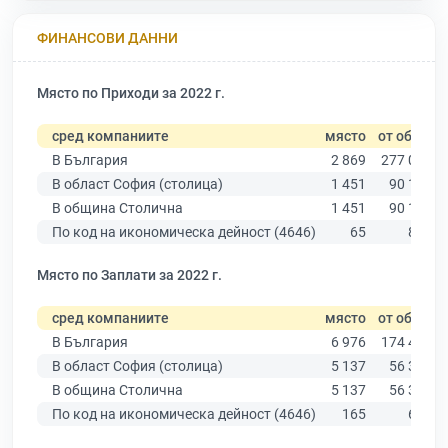
ФИНАНСОВИ ДАННИ
Място по Приходи за 2022 г.
сред компаниите
място
от общо
В България
2 869
277 019
В област София (столица)
1 451
90 178
В община Столична
1 451
90 178
По код на икономическа дейност (4646)
65
866
Място по Заплати за 2022 г.
сред компаниите
място
от общо
В България
6 976
174 403
В област София (столица)
5 137
56 378
В община Столична
5 137
56 378
По код на икономическа дейност (4646)
165
674