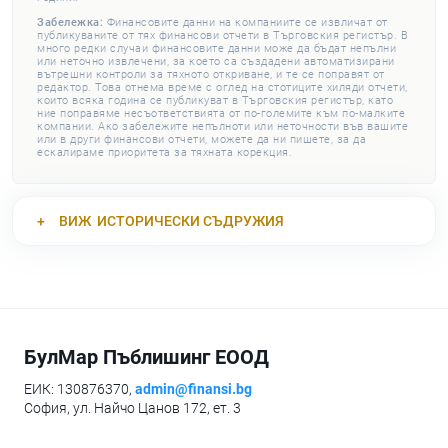
Забележка:
Финансовите данни на компаниите се извличат от
публикуваните от тях финансови отчети в Търговския регистър. В
много редки случаи финансовите данни може да бъдат непълни
или неточно извлечени, за което са създадени автоматизирани
вътрешни контроли за тяхното откриване, и те се поправят от
редактор. Това отнема време с оглед на стотиците хиляди отчети,
които всяка година се публикуват в Търговския регистър, като
ние поправяме несъответствията от по-големите към по-малките
компании. Ако забележите непълноти или неточности във вашите
или в други финансови отчети, можете да ни пишете, за да
ескалираме приоритета за тяхната корекция.
ВИЖ
ИСТОРИЧЕСКИ СЪДРУЖИЯ
БулМар Пъблишинг ЕООД
ЕИК: 130876370,
admin@finansi.bg
София, ул. Найчо Цанов 172, ет. 3