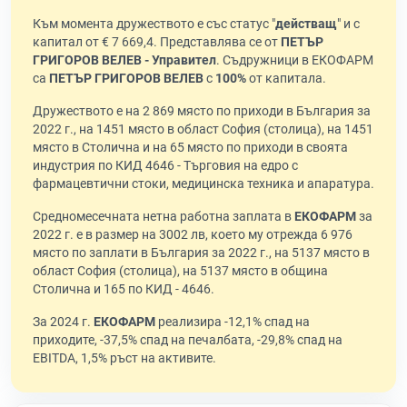
Към момента дружеството е със статус "
действащ
" и с
капитал от € 7 669,4. Представлява се от
ПЕТЪР
ГРИГОРОВ ВЕЛЕВ - Управител
. Съдружници в ЕКОФАРМ
са
ПЕТЪР ГРИГОРОВ ВЕЛЕВ
с
100%
от капитала.
Дружеството е на 2 869 място по приходи в България за
2022 г., на 1451 място в област София (столица), на 1451
място в Столична и на 65 място по приходи в своята
индустрия по КИД 4646 - Търговия на едро с
фармацевтични стоки, медицинска техника и апаратура.
Средномесечната нетна работна заплата в
ЕКОФАРМ
за
2022 г. е в размер на 3002 лв, което му отрежда 6 976
място по заплати в България за 2022 г., на 5137 място в
област София (столица), на 5137 място в община
Столична и 165 по КИД - 4646.
За 2024 г.
ЕКОФАРМ
реализира -12,1% спад на
приходите, -37,5% спад на печалбата, -29,8% спад на
EBITDA, 1,5% ръст на активите.