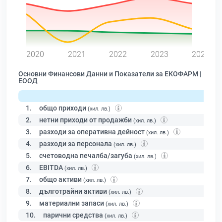
0
2020
2021
2022
2023
2024
Основни Финансови Данни и Показатели за ЕКОФАРМ |
ЕООД
1.
общо приходи
(хил. лв.)
2.
нетни приходи от продажби
(хил. лв.)
3.
разходи за оперативна дейност
(хил. лв.)
4.
разходи за персонала
(хил. лв.)
5.
счетоводна печалба/загуба
(хил. лв.)
6.
EBITDA
(хил. лв.)
7.
общо активи
(хил. лв.)
8.
дълготрайни активи
(хил. лв.)
9.
материални запаси
(хил. лв.)
10.
парични средства
(хил. лв.)