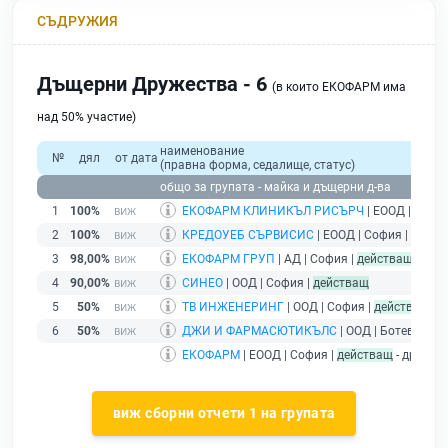
СЪДРУЖИЯ
Дъщерни Дружества - 6
(в които ЕКОФАРМ има
над 50% участие)
наименование
№
дял
от дата
(правна форма, седалище, статус)
общо за групата - майка и дъщерни д-ва
1
100%
ЕКОФАРМ КЛИНИКЪЛ РИСЪРЧ
| ЕООД | Софи
2
100%
КРЕДОУЕБ СЪРВИСИС
| ЕООД | София |
дейст
3
98,00%
ЕКОФАРМ ГРУП
| АД | София |
действащ
4
90,00%
СИНЕО
| ООД | София |
действащ
5
50%
ТВ ИНЖЕНЕРИНГ
| ООД | София |
действащ
6
50%
ДЖИ И ФАРМАСЮТИКЪЛС
| ООД | Ботевград 
ЕКОФАРМ
| ЕООД | София |
действащ
- дружес
виж сборни отчети 1 на групата