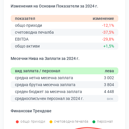
Изменения на Основни Показатели за 2024 г.
показател
изменение
общо приходи
-12,1%
счетоводна печалба
-37,5%
EBITDA
-29,8%
общо активи
+1,5%
Месечни Нива на Заплати за 2024 г.
вид заплата / персонал
лева
средна нетна месечна заплата
3 002
средна брутна месечна заплата
3 804
среден бюджет за месечна заплата
4 448
средносписъчен персонал за 2024 г.
Финансови Трендове
общо приходи
счетоводна печалба
персонал