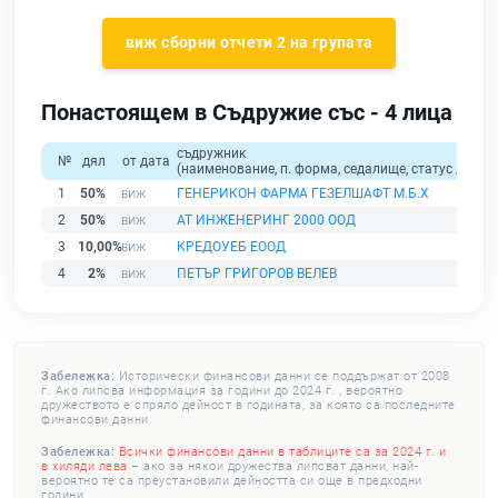
виж сборни отчети 2 на групата
Понастоящем в Съдружие със - 4 лица
съдружник
№
дял
от дата
(наименование, п. форма, седалище, статус / физи
1
50%
ГЕНЕРИКОН ФАРМА ГЕЗЕЛШАФТ М.Б.Х
2
50%
АТ ИНЖЕНЕРИНГ 2000 ООД
3
10,00%
КРЕДОУЕБ ЕООД
4
2%
ПЕТЪР ГРИГОРОВ ВЕЛЕВ
Забележка:
Исторически финансови данни се поддържат от 2008
г. Ако липсва информация за години до 2024 г. , вероятно
дружеството е спряло дейност в годината, за която са последните
финансови данни.
Забележка:
Всички финансови данни в таблиците са за 2024 г. и
в хиляди лева
– ако за някои дружества липсват данни, най-
вероятно те са преустановили дейността си още в предходни
години.