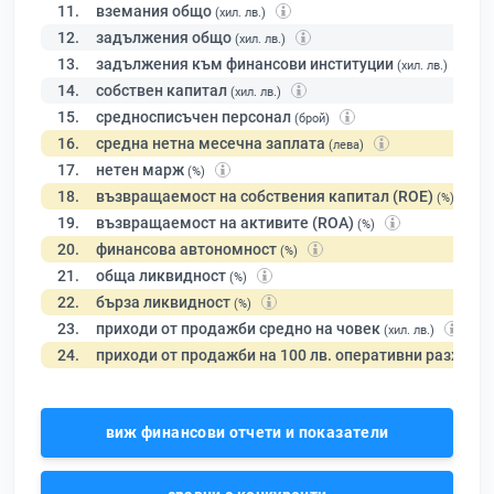
11.
вземания общо
(хил. лв.)
12.
задължения общо
(хил. лв.)
13.
задължения към финансови институции
(хил. лв.)
14.
собствен капитал
(хил. лв.)
15.
средносписъчен персонал
(брой)
16.
средна нетна месечна заплата
(лева)
17.
нетен марж
(%)
18.
възвращаемост на собствения капитал (ROE)
(%)
19.
възвращаемост на активите (ROA)
(%)
20.
финансова автономност
(%)
21.
обща ликвидност
(%)
22.
бърза ликвидност
(%)
23.
приходи от продажби средно на човек
(хил. лв.)
24.
приходи от продажби на 100 лв. оперативни разходи
виж финансови отчети и показатели