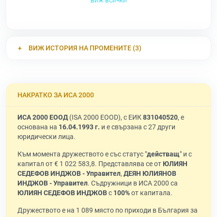
виж всички
ВИЖ ИСТОРИЯ НА ПРОМЕНИТЕ (3)
НАКРАТКО ЗА ИСА 2000
ИСА 2000 ЕООД
(ISA 2000 EOOD), с ЕИК
831040520
, е
основана на
16.04.1993 г.
и е свързана с 27 други
юридически лица.
Към момента дружеството е със статус "
действащ
" и с
капитал от € 1 022 583,8. Представлява се от
ЮЛИЯН
СЕДЕФОВ ИНДЖОВ - Управител
,
ДЕЯН ЮЛИЯНОВ
ИНДЖОВ - Управител
. Съдружници в ИСА 2000 са
ЮЛИЯН СЕДЕФОВ ИНДЖОВ
с
100%
от капитала.
Дружеството е на 1 089 място по приходи в България за