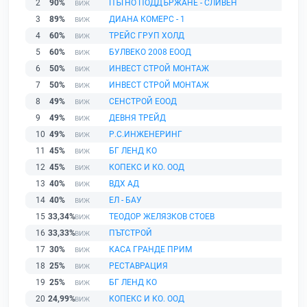
2
90%
ПЪТНО ПОДДЪРЖАНЕ - СЛИВЕН
3
89%
ДИАНА КОМЕРС - 1
4
60%
ТРЕЙС ГРУП ХОЛД
5
60%
БУЛВЕКО 2008 ЕООД
6
50%
ИНВЕСТ СТРОЙ МОНТАЖ
7
50%
ИНВЕСТ СТРОЙ МОНТАЖ
8
49%
СЕНСТРОЙ ЕООД
9
49%
ДЕВНЯ ТРЕЙД
10
49%
Р.С.ИНЖЕНЕРИНГ
11
45%
БГ ЛЕНД КО
12
45%
КОПЕКС И КО. ООД
13
40%
ВДХ АД
14
40%
ЕЛ - БАУ
15
33,34%
ТЕОДОР ЖЕЛЯЗКОВ СТОЕВ
16
33,33%
ПЪТСТРОЙ
17
30%
КАСА ГРАНДЕ ПРИМ
18
25%
РЕСТАВРАЦИЯ
19
25%
БГ ЛЕНД КО
20
24,99%
КОПЕКС И КО. ООД