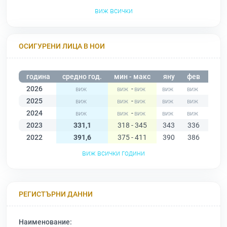
виж всички
ОСИГУРЕНИ ЛИЦА В НОИ
година
средно год.
мин - макс
яну
фев
мар
2026
-
2025
-
2024
-
2023
331,1
318 - 345
343
336
328
2022
391,6
375 - 411
390
386
395
виж всички години
РЕГИСТЪРНИ ДАННИ
Наименование: