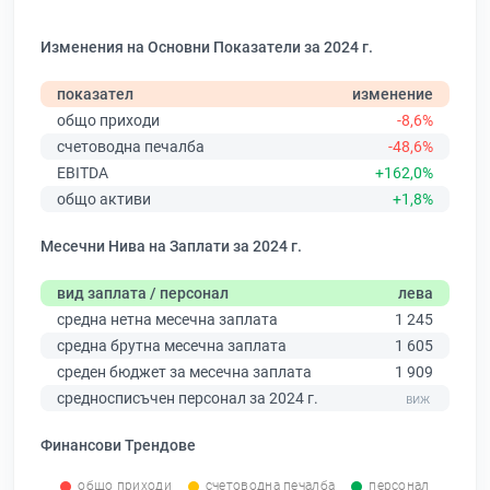
Изменения на Основни Показатели за 2024 г.
показател
изменение
общо приходи
-8,6%
счетоводна печалба
-48,6%
EBITDA
+162,0%
общо активи
+1,8%
Месечни Нива на Заплати за 2024 г.
вид заплата / персонал
лева
средна нетна месечна заплата
1 245
средна брутна месечна заплата
1 605
среден бюджет за месечна заплата
1 909
средносписъчен персонал за 2024 г.
Финансови Трендове
общо приходи
счетоводна печалба
персонал