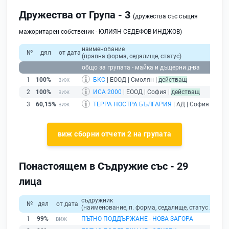
Дружества от Група - 3
(дружества със същия
мажоритарен собственик - ЮЛИЯН СЕДЕФОВ ИНДЖОВ)
наименование
№
дял
от дата
(правна форма, седалище, статус)
общо за групата - майка и дъщерни д-ва
1
100%
БКС
| ЕООД | Смолян |
действащ
2
100%
ИСА 2000
| ЕООД | София |
действащ
3
60,15%
ТЕРРА НОСТРА БЪЛГАРИЯ
| АД | София |
дейс
виж сборни отчети 2 на групата
Понастоящем в Съдружие със - 29
лица
съдружник
№
дял
от дата
(наименование, п. форма, седалище, статус / физи
1
99%
ПЪТНО ПОДДЪРЖАНЕ - НОВА ЗАГОРА