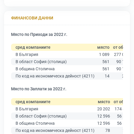
ФИНАНСОВИ ДАННИ
Място по Приходи за 2022 г.
сред компаниите
място
от общо
В България
1 089
277 019
В област София (столица)
561
90 178
В община Столична
561
90 178
По код на икономическа дейност (4211)
14
276
Място по Заплати за 2022 г.
сред компаниите
място
от общо
В България
20 202
174 403
В област София (столица)
12 596
56 378
В община Столична
12 596
56 378
По код на икономическа дейност (4211)
78
250