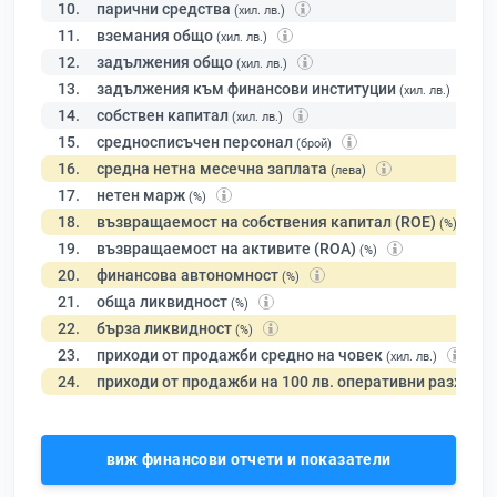
10.
парични средства
(хил. лв.)
11.
вземания общо
(хил. лв.)
12.
задължения общо
(хил. лв.)
13.
задължения към финансови институции
(хил. лв.)
14.
собствен капитал
(хил. лв.)
15.
средносписъчен персонал
(брой)
16.
средна нетна месечна заплата
(лева)
17.
нетен марж
(%)
18.
възвращаемост на собствения капитал (ROE)
(%)
19.
възвращаемост на активите (ROA)
(%)
20.
финансова автономност
(%)
21.
обща ликвидност
(%)
22.
бърза ликвидност
(%)
23.
приходи от продажби средно на човек
(хил. лв.)
24.
приходи от продажби на 100 лв. оперативни разходи
виж финансови отчети и показатели