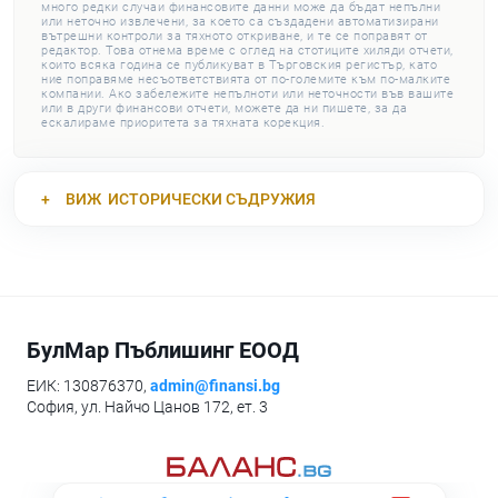
много редки случаи финансовите данни може да бъдат непълни
или неточно извлечени, за което са създадени автоматизирани
вътрешни контроли за тяхното откриване, и те се поправят от
редактор. Това отнема време с оглед на стотиците хиляди отчети,
които всяка година се публикуват в Търговския регистър, като
ние поправяме несъответствията от по-големите към по-малките
компании. Ако забележите непълноти или неточности във вашите
или в други финансови отчети, можете да ни пишете, за да
ескалираме приоритета за тяхната корекция.
ВИЖ
ИСТОРИЧЕСКИ СЪДРУЖИЯ
БулМар Пъблишинг ЕООД
ЕИК: 130876370,
admin@finansi.bg
София, ул. Найчо Цанов 172, ет. 3