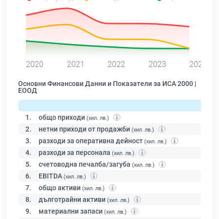
0
2020
2021
2022
2023
2024
Основни Финансови Данни и Показатели за ИСА 2000 |
ЕООД
1.
общо приходи
(хил. лв.)
2.
нетни приходи от продажби
(хил. лв.)
3.
разходи за оперативна дейност
(хил. лв.)
4.
разходи за персонала
(хил. лв.)
5.
счетоводна печалба/загуба
(хил. лв.)
6.
EBITDA
(хил. лв.)
7.
общо активи
(хил. лв.)
8.
дълготрайни активи
(хил. лв.)
9.
материални запаси
(хил. лв.)