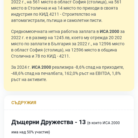
2022 г., на 561 място в област София (столица), на 561
място в Столична и на 14 място по приходи в своята
индустрия по КИД 4211 - Строителство на
автомагистрали, пътища и самолетни писти.
Средномесечната нетна работна заплата в
ИСА 2000
за
2022 г. е в размер на 1245 лв, което му отрежда 20 202
място по заплати в България за 2022 г., на 12596 място
в област София (столица), на 12596 място в община
Столична и 78 по КИД - 4211.
За 2024 г.
ИСА 2000
реализира -8,6% спад на приходите,
-48,6% спад на печалбата, 162,0% ръст на EBITDA, 1,8%
ръст на активите.
СЪДРУЖИЯ
Дъщерни Дружества - 13
(в които ИСА 2000
има над 50% участие)