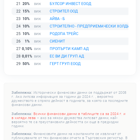
21
20%
БУЛСОР ИНВЕСТ ЕООД
22
15%
СТРОИТЕЛ ООД
23
10%
АЙВА - Б
24
10%
СТРОИТЕЛНО - ПРЕДПРИЕМАЧЕСКИ ХОЛДИНГ
25
10%
РОДОПА ТРЕЙС
26
1%
СИЕНИТ
27
0,10%
ПРОПЪРТИ КАМП АД
28
0,01%
ЕС ВИ ДИ ГРУП АД
29
50%
ГЕРТ ГРУП ЕООД
Забележка:
Исторически финансови данни се поддържат от 2008
г. Ако липсва информация за години до 2024 г. , вероятно
дружеството е спряло дейност в годината, за която са последните
финансови данни.
Забележка:
Всички финансови данни в таблиците са за 2024 г. и
в хиляди лева
– ако за някои дружества липсват данни, най-
вероятно те са преустановили дейността си още в предходни
години.
Забележка:
Финансовите данни на компаниите се извличат от
публикуваните от тях финансови отчети в Търговския регистър. В