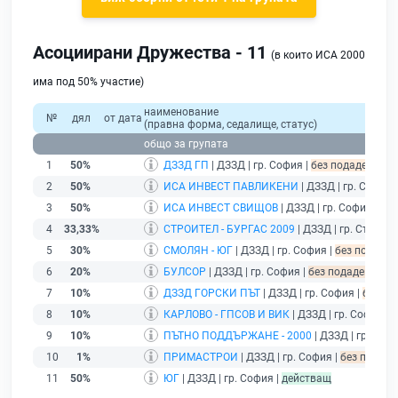
Асоциирани Дружества - 11
(в които ИСА 2000
има под 50% участие)
наименование
№
дял
от дата
(правна форма, седалище, статус)
общо за групата
1
50%
ДЗЗД ГП
| ДЗЗД | гр. София |
без подаден фина
2
50%
ИСА ИНВЕСТ ПАВЛИКЕНИ
| ДЗЗД | гр. София 
3
50%
ИСА ИНВЕСТ СВИЩОВ
| ДЗЗД | гр. София |
без
4
33,33%
СТРОИТЕЛ - БУРГАС 2009
| ДЗЗД | гр. Стара З
5
30%
СМОЛЯН - ЮГ
| ДЗЗД | гр. София |
без подаден
6
20%
БУЛСОР
| ДЗЗД | гр. София |
без подаден фина
7
10%
ДЗЗД ГОРСКИ ПЪТ
| ДЗЗД | гр. София |
без по
8
10%
КАРЛОВО - ГПСОВ И ВИК
| ДЗЗД | гр. София |
б
9
10%
ПЪТНО ПОДДЪРЖАНЕ - 2000
| ДЗЗД | гр. Слив
10
1%
ПРИМАСТРОИ
| ДЗЗД | гр. София |
без подаде
11
50%
ЮГ
| ДЗЗД | гр. София |
действащ