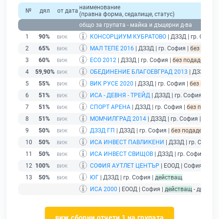
наименование
№
дял
от дата
(правна форма, седалище, статус)
общо за групата - майка и дъщерни д-ва
1
90%
КОНСОРЦИУМ КУБРАТОВО
| ДЗЗД | гр. София
2
65%
МАЛ ТЕПЕ 2016
| ДЗЗД | гр. София |
без подад
3
60%
ЕСО 2012
| ДЗЗД | гр. София |
без подаден фин
4
59,90%
ОБЕДИНЕНИЕ БЛАГОЕВГРАД 2013
| ДЗЗД | гр
5
55%
ВИК РУСЕ 2020
| ДЗЗД | гр. София |
без подад
6
51%
ИСА - ДЕВНЯ - ТРЕЙД
| ДЗЗД | гр. София |
без 
7
51%
СПОРТ АРЕНА
| ДЗЗД | гр. София |
без подаде
8
51%
МОМЧИЛГРАД 2014
| ДЗЗД | гр. София |
без п
9
50%
ДЗЗД ГП
| ДЗЗД | гр. София |
без подаден фина
10
50%
ИСА ИНВЕСТ ПАВЛИКЕНИ
| ДЗЗД | гр. София 
11
50%
ИСА ИНВЕСТ СВИЩОВ
| ДЗЗД | гр. София |
без
12
100%
СОФИЯ АУТЛЕТ ЦЕНТЪР
| ЕООД | София |
дей
13
50%
ЮГ
| ДЗЗД | гр. София |
действащ
ИСА 2000
| ЕООД | София |
действащ
- дружес
виж сборни отчети 1 на групата