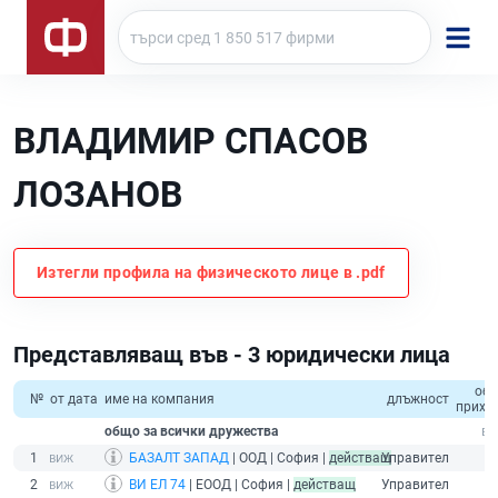
ВЛАДИМИР СПАСОВ
ЛОЗАНОВ
Изтегли профила на физическото лице в .pdf
Представляващ във - 3 юридически лица
об
№
от дата
име на компания
длъжност
прихо
общо за всички дружества
1
БАЗАЛТ ЗАПАД
| ООД | София |
действащ
Управител
2
ВИ ЕЛ 74
| ЕООД | София |
действащ
Управител