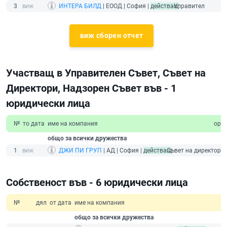
3
ИНТЕРА БИЛД
| ЕООД | София |
действащ
Управител
виж сборен отчет
Участващ в Управителен Съвет, Съвет на
Директори, Надзорен Съвет във - 1
юридически лица
№
то дата
име на компания
орг
общо за всички дружества
1
ДЖИ ПИ ГРУП
| АД | София |
действащ
Съвет на директори
Собственост във - 6 юридически лица
№
дял
от дата
име на компания
общо за всички дружества