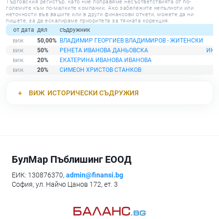
Търговския регистър, като ние поправяме несъответствията от по-
големите към по-малките компании. Ако забележите непълноти или
неточности във вашите или в други финансови отчети, можете да ни
пишете, за да ескалираме приоритета за тяхната корекция.
от дата
дял
съдружник
50,00%
ВЛАДИМИР ГЕОРГИЕВ ВЛАДИМИРОВ - ЖИТЕНСКИ
50%
РЕНЕТА ИВАНОВА ДАНЬОВСКА
ИНТ
20%
ЕКАТЕРИНА ИВАНОВА ИВАНОВА
20%
СИМЕОН ХРИСТОВ СТАНКОВ
ВИЖ
ИСТОРИЧЕСКИ СЪДРУЖИЯ
БулМар Пъблишинг ЕООД
ЕИК: 130876370,
admin@finansi.bg
София, ул. Найчо Цанов 172, ет. 3