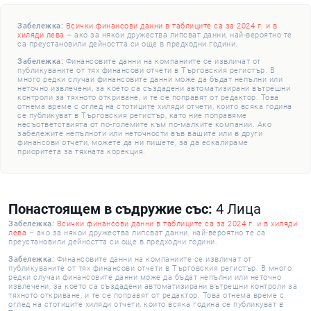
Забележка:
Всички финансови данни в таблиците са за 2024 г. и в
хиляди лева
– ако за някои дружества липсват данни, най-вероятно те
са преустановили дейността си още в предходни години.
Забележка:
Финансовите данни на компаниите се извличат от
публикуваните от тях финансови отчети в Търговския регистър. В
много редки случаи финансовите данни може да бъдат непълни или
неточно извлечени, за което са създадени автоматизирани вътрешни
контроли за тяхното откриване, и те се поправят от редактор. Това
отнема време с оглед на стотиците хиляди отчети, които всяка година
се публикуват в Търговския регистър, като ние поправяме
несъответствията от по-големите към по-малките компании. Ако
забележите непълноти или неточности във вашите или в други
финансови отчети, можете да ни пишете, за да ескалираме
приоритета за тяхната корекция.
Понастоящем в съдружие със:
4 Лица
Забележка:
Всички финансови данни в таблиците са за 2024 г. и в хиляди
лева
– ако за някои дружества липсват данни, най-вероятно те са
преустановили дейността си още в предходни години.
Забележка:
Финансовите данни на компаниите се извличат от
публикуваните от тях финансови отчети в Търговския регистър. В много
редки случаи финансовите данни може да бъдат непълни или неточно
извлечени, за което са създадени автоматизирани вътрешни контроли за
тяхното откриване, и те се поправят от редактор. Това отнема време с
оглед на стотиците хиляди отчети, които всяка година се публикуват в