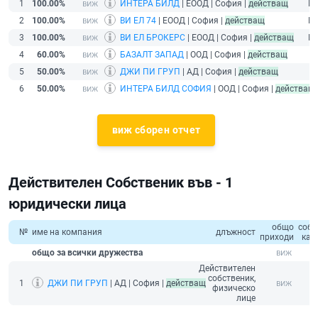
1
100.00%
ИНТЕРА БИЛД
| ЕООД | София |
действащ
Ед
2
100.00%
ВИ ЕЛ 74
| ЕООД | София |
действащ
Ед
3
100.00%
ВИ ЕЛ БРОКЕРС
| ЕООД | София |
действащ
Ед
4
60.00%
БАЗАЛТ ЗАПАД
| ООД | София |
действащ
5
50.00%
ДЖИ ПИ ГРУП
| АД | София |
действащ
6
50.00%
ИНТЕРА БИЛД СОФИЯ
| ООД | София |
действащ
виж сборен отчет
Действителен Собственик във - 1
юридически лица
общо
собс
№
име на компания
длъжност
приходи
кап
общо за всички дружества
Действителен
собственик,
1
ДЖИ ПИ ГРУП
| АД | София |
действащ
физическо
лице