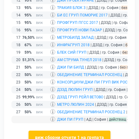
12
95%
ДЖИ ПРОЕКТИРАНЕ
| ДЗЗД | гр. София |
без 
13
95%
ТРАКИЯ БЛОК 3
| ДЗЗД | гр. София |
без подад
14
95%
БИ ЕС ГРУП ПОМОРИЕ 2017
| ДЗЗД | гр. Софи
15
95%
ПРОФГРУП ПГСС 2017
| ДЗЗД | гр. София |
бе
16
95%
ПРОФГРУП НОВИ ПАЗАР
| ДЗЗД | гр. София |
17
76,50%
МЕТРОБИЛД ЗАПАД
| ДЗЗД | гр. София |
без п
18
67%
ИНФРАГРУП 2018
| ДЗЗД | гр. София |
без под
19
59%
БЛЕК СИЙ ГРУП
| ДЗЗД | гр. София |
без пода
20
51,31%
АМ СТРУМА ТУНЕЛ 2018
| ДЗЗД | гр. София |
21
50%
ДЖИ ПИ БИЛД
| ДЗЗД | гр. София |
без подаде
22
50%
ОБЕДИНЕНИЕ ТЕРМИНАЛ РОСЕНЕЦ
| ДЗЗД | 
23
50%
КОНСОРЦИУМ ДЖИ ПИ ГРУП ВИК РОСЕНЕЦ
24
50%
ДЗЗД ЛЮЛИН ГРУП
| ДЗЗД | гр. София |
без п
25
99,99%
ДЗЗД ГРУП РЕЙЛ ВЕТОВО
| ДЗЗД | гр. София |
26
50%
МЕТРО ЛЮЛИН 2024
| ДЗЗД | гр. София |
дейс
27
50%
ОБЕДИНЕНИЕ ТЕРМИНАЛ РОСЕНЕЦ 2
| ДЗЗД 
ДЖИ ПИ ГРУП
| АД | София |
действащ
- друж
виж сборни отчети 1 на групата