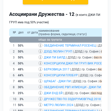
Асоциирани Дружества - 12
(в които ДЖИ ПИ
ГРУП има под 50% участие)
наименование
№
дял
от дата
(правна форма, седалище, статус)
общо за групата
1
50%
ОБЕДИНЕНИЕ ТЕРМИНАЛ РОСЕНЕЦ
| ДЗЗД | г
2
50%
ДЗЗД ЛЮЛИН ГРУП
| ДЗЗД | гр. София |
без по
3
50%
ДЖИ ПИ БИЛД
| ДЗЗД | гр. София |
без подаден
4
50%
КОНСОРЦИУМ ДЖИ ПИ ГРУП ВИК РОСЕНЕЦ
| 
5
48%
БЕРКОВИЦА 2017
| ДЗЗД | гр. София |
без пода
6
44%
КОНСОРЦИУМ ПЛОБУР
| ДЗЗД | гр. София |
без
7
40%
ЩРАБАГ - ДЖИ ПИ
| ДЗЗД | гр. София |
без под
8
30%
ОБЕДИНЕНИЕ РВП ИЛИЕНЦИ - ДЖИ ПИ ГРУП
9
25%
ДЖИ ЕНД ЕЙ
| ДЗЗД | гр. София |
без подаден ф
10
3%
ДРУЖЕСТВО ПО ЗЗДКРУМОВГРАД 2018
| ДЗЗД
11
50%
МЕТРО ЛЮЛИН 2024
| ДЗЗД | гр. София |
дейст