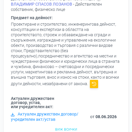
ВЛАДИМИР СПАСОВ ЛОЗАНОВ
- Действителен
собственик, физическо лице
Предмет на дейност:
Проектиране и строителство; инженерингова дейност,
консултации и експертизи в областта на
строителството; строеж и обзавеждане на сгради и
съоръжения, изграждане и управление на екологични
обекти, производство и търговия с различни видове
стоки, Представителство (без
процесуално),посредничество и агентство на местни и
чуждестранни физически и юридически лица в страната
и чужбина, финансово – счетоводни и посреднически
услуги, маркетингова и рекламна дейност, вътрешна и
външна търговия, внос и износ на стоки, както и всички
други дейности, незабранени от закона.
Актуален дружествен
договор, устав,
или учредителен акт:
Актуален дружествен договор/
от
08.06.2026
учредителен акт/устав
виж всички