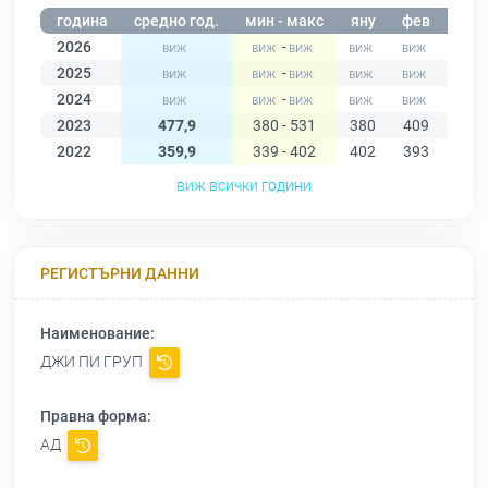
година
средно год.
мин - макс
яну
фев
мар
2026
-
2025
-
2024
-
2023
477,9
380 - 531
380
409
434
2022
359,9
339 - 402
402
393
373
виж всички години
РЕГИСТЪРНИ ДАННИ
Наименование:
ДЖИ ПИ ГРУП
Правна форма:
АД