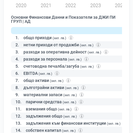
2020
2021
2022
2023
2024
Основни Финансови Данни и Показатели за ДЖИ ПИ
ГРУП | АД
1.
общо приходи
(хил. лв.)
2.
нетни приходи от продажби
(хил. лв.)
3.
разходи за оперативна дейност
(хил. лв.)
4.
разходи за персонала
(хил. лв.)
5.
счетоводна печалба/загуба
(хил. лв.)
6.
EBITDA
(хил. лв.)
7.
общо активи
(хил. лв.)
8.
дълготрайни активи
(хил. лв.)
9.
материални запаси
(хил. лв.)
10.
парични средства
(хил. лв.)
11.
вземания общо
(хил. лв.)
12.
задължения общо
(хил. лв.)
13.
задължения към финансови институции
(хил. лв.)
14.
собствен капитал
(хил. лв.)