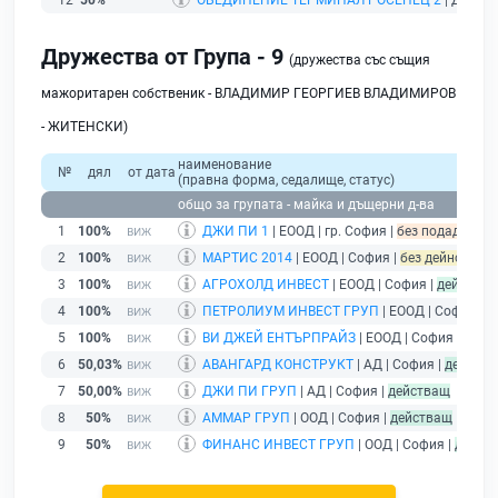
12
50%
ОБЕДИНЕНИЕ ТЕРМИНАЛ РОСЕНЕЦ 2
| ДЗЗД |
Дружества от Група - 9
(дружества със същия
мажоритарен собственик - ВЛАДИМИР ГЕОРГИЕВ ВЛАДИМИРОВ
- ЖИТЕНСКИ)
наименование
№
дял
от дата
(правна форма, седалище, статус)
общо за групата - майка и дъщерни д-ва
1
100%
ДЖИ ПИ 1
| ЕООД | гр. София |
без подаден фин
2
100%
МАРТИС 2014
| ЕООД | София |
без дейност - п
3
100%
АГРОХОЛД ИНВЕСТ
| ЕООД | София |
действа
4
100%
ПЕТРОЛИУМ ИНВЕСТ ГРУП
| ЕООД | София |
д
5
100%
ВИ ДЖЕЙ ЕНТЪРПРАЙЗ
| ЕООД | София |
дейс
6
50,03%
АВАНГАРД КОНСТРУКТ
| АД | София |
действ
7
50,00%
ДЖИ ПИ ГРУП
| АД | София |
действащ
8
50%
АММАР ГРУП
| ООД | София |
действащ
9
50%
ФИНАНС ИНВЕСТ ГРУП
| ООД | София |
дейст