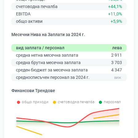
счетоводна печалба
+44,1%
EBITDA
+11,0%
общо активи
+5,9%
Месечни Нива на Заплати за 2024 г.
вид заплата / персонал
лева
средна нетна месечна заплата
2 911
средна брутна месечна заплата
3 703
среден бюджет за месечна заплата
4 347
средносписъчен персонал за 2024 г.
Финансови Трендове
общо приходи
счетоводна печалба
персонал
0