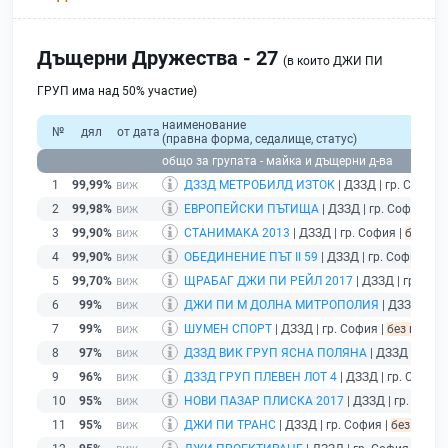
Дъщерни Дружества - 27
(в които ДЖИ ПИ
ГРУП има над 50% участие)
наименование
№
дял
от дата
(правна форма, седалище, статус)
общо за групата - майка и дъщерни д-ва
1
99,99%
ДЗЗД МЕТРОБИЛД ИЗТОК
| ДЗЗД | гр. София 
2
99,98%
ЕВРОПЕЙСКИ ПЪТИЩА
| ДЗЗД | гр. София |
бе
3
99,90%
СТАНИМАКА 2013
| ДЗЗД | гр. София |
без под
4
99,90%
ОБЕДИНЕНИЕ ПЪТ II 59
| ДЗЗД | гр. София |
бе
5
99,70%
ЩРАБАГ ДЖИ ПИ РЕЙЛ 2017
| ДЗЗД | гр. Соф
6
99%
ДЖИ ПИ М ДОЛНА МИТРОПОЛИЯ
| ДЗЗД | гр.
7
99%
ШУМЕН СПОРТ
| ДЗЗД | гр. София |
без подаде
8
97%
ДЗЗД ВИК ГРУП ЯСНА ПОЛЯНА
| ДЗЗД | гр. С
9
96%
ДЗЗД ГРУП ПЛЕВЕН ЛОТ 4
| ДЗЗД | гр. София 
10
95%
НОВИ ПАЗАР ПЛИСКА 2017
| ДЗЗД | гр. София
11
95%
ДЖИ ПИ ТРАНС
| ДЗЗД | гр. София |
без подад