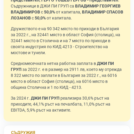
Представител
,
ГЕРГО ТОШЕВ ГЕРГОВ - Представител
.
Съдружници в ДЖИ ПИ ГРУП са
ВЛАДИМИР ГЕОРГИЕВ
ВЛАДИМИРОВ
с
50,0%
от капитала,
ВЛАДИМИР СПАСОВ
ЛОЗАНОВ
с
50,0%
от капитала.
Дружеството е на 90 342 място по приходи в България
за 2022 г., на 32441 място в област София (столица), на
32441 място в Столична и на 7 място по приходи в
своята индустрия по КИД 4213 - Строителство на
мостове и тунели.
Средномесечната нетна работна заплата в
ДЖИ ПИ
ГРУП
за 2022 г. е в размер на 2911 лв, което му отрежда
8 322 място по заплати в България за 2022 г., на 6016
място в област София (столица), на 6016 място в
община Столична и 1 по КИД - 4213.
За 2024 г.
ДЖИ ПИ ГРУП
реализира 30,6% ръст на
приходите, 44,1% ръст на печалбата, 11,0% ръст на
EBITDA, 5,9% ръст на активите.
СЪДРУЖИЯ