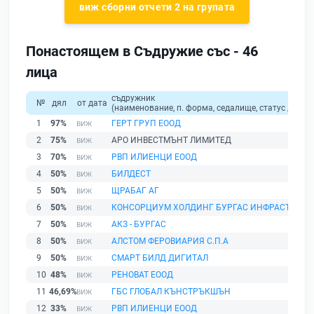
виж сборни отчети 2 на групата
Понастоящем в Съдружие със - 46
лица
съдружник
№
дял
от дата
(наименование, п. форма, седалище, статус / физи
1
97%
ГЕРТ ГРУП ЕООД
2
75%
АРО ИНВЕСТМЪНТ ЛИМИТЕД
3
70%
РВП ИЛИЕНЦИ ЕООД
4
50%
БИЛДЕСТ
5
50%
ЩРАБАГ АГ
6
50%
КОНСОРЦИУМ ХОЛДИНГ БУРГАС ИНФРАСТРУКТ
7
50%
АКЗ - БУРГАС
8
50%
АЛСТОМ ФЕРОВИАРИЯ С.П.А
9
50%
СМАРТ БИЛД ДИГИТАЛ
10
48%
РЕНОВАТ ЕООД
11
46,69%
ГБС ГЛОБАЛ КЪНСТРЪКШЪН
12
33%
РВП ИЛИЕНЦИ ЕООД