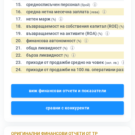
15.
средносписъчен персонал
(брой)
16.
средна нетна месечна заплата
(лева)
17.
нетен марж
(%)
18.
възвращаемост на собствения капитал (ROE)
(%)
19.
възвращаемост на активите (ROA)
(%)
20.
финансова автономност
(%)
21.
обща ликвидност
(%)
22.
бърза ликвидност
(%)
23.
приходи от продажби средно на човек
(хил. лв.)
24.
приходи от продажби на 100 лв. оперативни разходи
виж финансови отчети и показатели
сравни с конкуренти
ОРИГИНАЛНИ ФИНАНСОВИ ОТЧЕТИ ОТ ТР