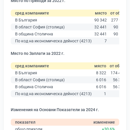
Място по Приходи за 2022 г.
сред компаниите
място
от общо
В България
90 342
277 019
В област София (столица)
32 441
90 178
В община Столична
32 441
90 178
По код на икономическа дейност (4213)
7
10
Място по Заплати за 2022 г.
сред компаниите
място
от общо
В България
8 322
174 403
В област София (столица)
6 016
56 378
В община Столична
6 016
56 378
По код на икономическа дейност (4213)
1
8
Изменения на Основни Показатели за 2024 г.
показател
изменение
общо приходи
+30,6%