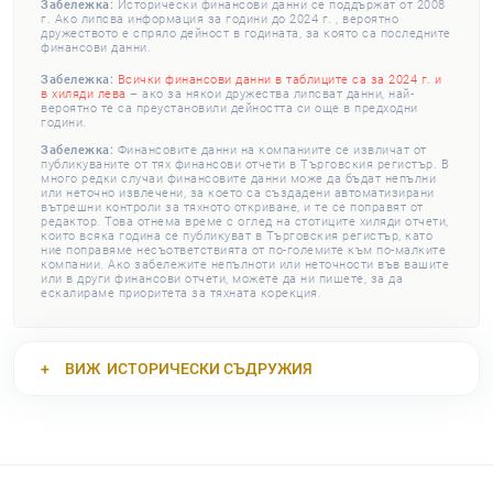
Забележка:
Исторически финансови данни се поддържат от 2008
г. Ако липсва информация за години до 2024 г. , вероятно
дружеството е спряло дейност в годината, за която са последните
финансови данни.
Забележка:
Всички финансови данни в таблиците са за 2024 г. и
в хиляди лева
– ако за някои дружества липсват данни, най-
вероятно те са преустановили дейността си още в предходни
години.
Забележка:
Финансовите данни на компаниите се извличат от
публикуваните от тях финансови отчети в Търговския регистър. В
много редки случаи финансовите данни може да бъдат непълни
или неточно извлечени, за което са създадени автоматизирани
вътрешни контроли за тяхното откриване, и те се поправят от
редактор. Това отнема време с оглед на стотиците хиляди отчети,
които всяка година се публикуват в Търговския регистър, като
ние поправяме несъответствията от по-големите към по-малките
компании. Ако забележите непълноти или неточности във вашите
или в други финансови отчети, можете да ни пишете, за да
ескалираме приоритета за тяхната корекция.
ВИЖ
ИСТОРИЧЕСКИ СЪДРУЖИЯ