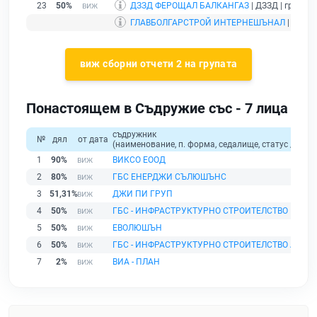
23
50%
ДЗЗД ФЕРОЩАЛ БАЛКАНГАЗ
| ДЗЗД | гр. Соф
ГЛАВБОЛГАРСТРОЙ ИНТЕРНЕШЪНАЛ
| АД | 
виж сборни отчети 2 на групата
Понастоящем в Съдружие със - 7 лица
съдружник
№
дял
от дата
(наименование, п. форма, седалище, статус / физи
1
90%
ВИКСО ЕООД
2
80%
ГБС ЕНЕРДЖИ СЪЛЮШЪНС
3
51,31%
ДЖИ ПИ ГРУП
4
50%
ГБС - ИНФРАСТРУКТУРНО СТРОИТЕЛСТВО
5
50%
ЕВОЛЮШЪН
6
50%
ГБС - ИНФРАСТРУКТУРНО СТРОИТЕЛСТВО АД
7
2%
ВИА - ПЛАН