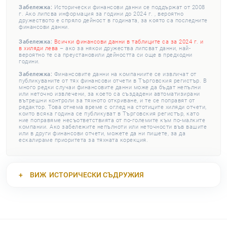
Забележка:
Исторически финансови данни се поддържат от 2008
г. Ако липсва информация за години до 2024 г. , вероятно
дружеството е спряло дейност в годината, за която са последните
финансови данни.
Забележка:
Всички финансови данни в таблиците са за 2024 г. и
в хиляди лева
– ако за някои дружества липсват данни, най-
вероятно те са преустановили дейността си още в предходни
години.
Забележка:
Финансовите данни на компаниите се извличат от
публикуваните от тях финансови отчети в Търговския регистър. В
много редки случаи финансовите данни може да бъдат непълни
или неточно извлечени, за което са създадени автоматизирани
вътрешни контроли за тяхното откриване, и те се поправят от
редактор. Това отнема време с оглед на стотиците хиляди отчети,
които всяка година се публикуват в Търговския регистър, като
ние поправяме несъответствията от по-големите към по-малките
компании. Ако забележите непълноти или неточности във вашите
или в други финансови отчети, можете да ни пишете, за да
ескалираме приоритета за тяхната корекция.
ВИЖ
ИСТОРИЧЕСКИ СЪДРУЖИЯ