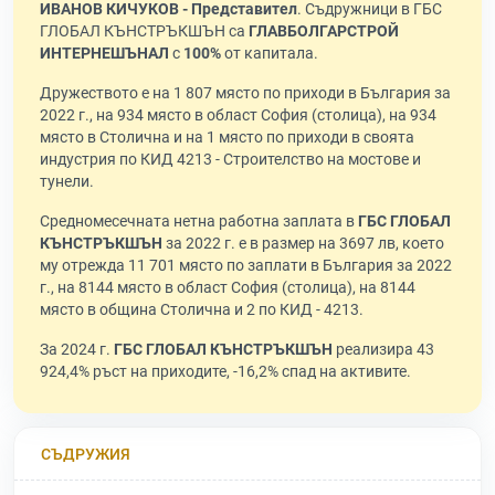
ИВАНОВ КИЧУКОВ - Представител
. Съдружници в ГБС
ГЛОБАЛ КЪНСТРЪКШЪН са
ГЛАВБОЛГАРСТРОЙ
ИНТЕРНЕШЪНАЛ
с
100%
от капитала.
Дружеството е на 1 807 място по приходи в България за
2022 г., на 934 място в област София (столица), на 934
място в Столична и на 1 място по приходи в своята
индустрия по КИД 4213 - Строителство на мостове и
тунели.
Средномесечната нетна работна заплата в
ГБС ГЛОБАЛ
КЪНСТРЪКШЪН
за 2022 г. е в размер на 3697 лв, което
му отрежда 11 701 място по заплати в България за 2022
г., на 8144 място в област София (столица), на 8144
място в община Столична и 2 по КИД - 4213.
За 2024 г.
ГБС ГЛОБАЛ КЪНСТРЪКШЪН
реализира 43
924,4% ръст на приходите, -16,2% спад на активите.
СЪДРУЖИЯ