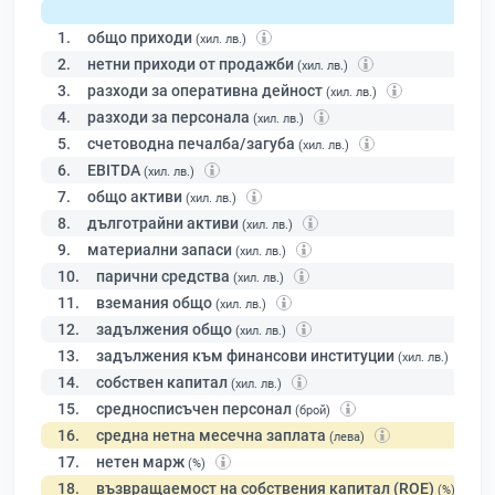
1.
общо приходи
(хил. лв.)
2.
нетни приходи от продажби
(хил. лв.)
3.
разходи за оперативна дейност
(хил. лв.)
4.
разходи за персонала
(хил. лв.)
5.
счетоводна печалба/загуба
(хил. лв.)
6.
EBITDA
(хил. лв.)
7.
общо активи
(хил. лв.)
8.
дълготрайни активи
(хил. лв.)
9.
материални запаси
(хил. лв.)
10.
парични средства
(хил. лв.)
11.
вземания общо
(хил. лв.)
12.
задължения общо
(хил. лв.)
13.
задължения към финансови институции
(хил. лв.)
14.
собствен капитал
(хил. лв.)
15.
средносписъчен персонал
(брой)
16.
средна нетна месечна заплата
(лева)
17.
нетен марж
(%)
18.
възвращаемост на собствения капитал (ROE)
(%)