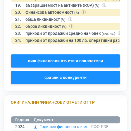
19.
възвращаемост на активите (ROA)
(%)
20.
финансова автономност
(%)
21.
обща ликвидност
(%)
22.
бърза ликвидност
(%)
23.
приходи от продажби средно на човек
(хил. лв.)
24.
приходи от продажби на 100 лв. оперативни разходи
виж финансови отчети и показатели
сравни с конкуренти
ОРИГИНАЛНИ ФИНАНСОВИ ОТЧЕТИ ОТ ТР
Година
Документ
2024
Годишен финансов отчет
ГФО.PDF