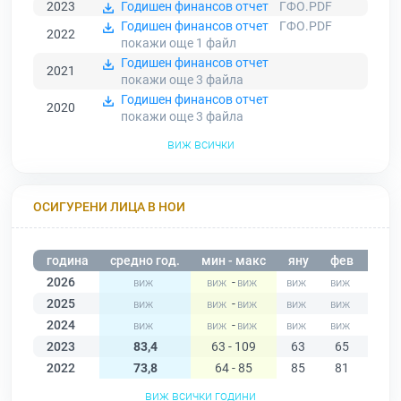
2023
Годишен финансов отчет
ГФО.PDF
Годишен финансов отчет
ГФО.PDF
2022
покажи още 1
файл
Годишен финансов отчет
2021
покажи още 3
файла
Годишен финансов отчет
2020
покажи още 3
файла
виж всички
ОСИГУРЕНИ ЛИЦА В НОИ
година
средно год.
мин - макс
яну
фев
мар
2026
-
2025
-
2024
-
2023
83,4
63 - 109
63
65
67
2022
73,8
64 - 85
85
81
82
виж всички години