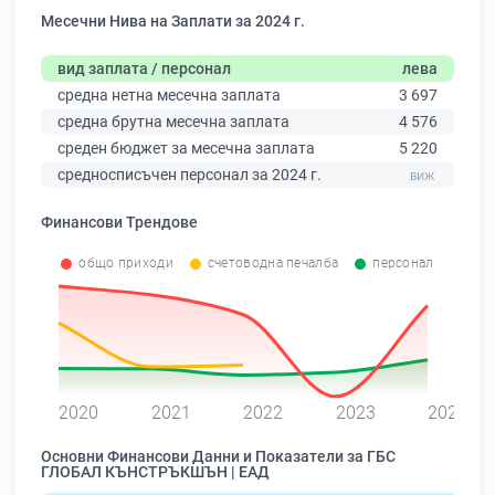
Месечни Нива на Заплати за 2024 г.
вид заплата / персонал
лева
средна нетна месечна заплата
3 697
средна брутна месечна заплата
4 576
среден бюджет за месечна заплата
5 220
средносписъчен персонал за 2024 г.
Финансови Трендове
общо приходи
счетоводна печалба
персонал
0
2020
2021
2022
2023
2024
Основни Финансови Данни и Показатели за ГБС
ГЛОБАЛ КЪНСТРЪКШЪН | ЕАД