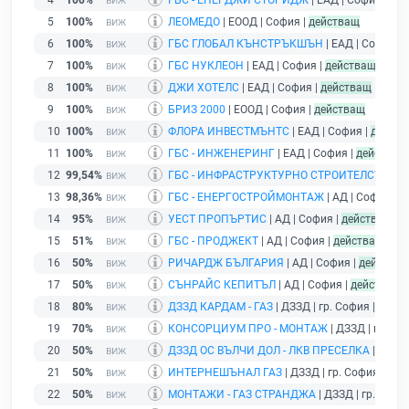
4
100%
ГБС - ЕНЕРДЖИ СТОРИДЖ
| ЕАД | София |
дей
5
100%
ЛЕОМЕДО
| ЕООД | София |
действащ
6
100%
ГБС ГЛОБАЛ КЪНСТРЪКШЪН
| ЕАД | София |
7
100%
ГБС НУКЛЕОН
| ЕАД | София |
действащ
8
100%
ДЖИ ХОТЕЛС
| ЕАД | София |
действащ
9
100%
БРИЗ 2000
| ЕООД | София |
действащ
10
100%
ФЛОРА ИНВЕСТМЪНТС
| ЕАД | София |
действ
11
100%
ГБС - ИНЖЕНЕРИНГ
| ЕАД | София |
действащ
12
99,54%
ГБС - ИНФРАСТРУКТУРНО СТРОИТЕЛСТВО
| 
13
98,36%
ГБС - ЕНЕРГОСТРОЙМОНТАЖ
| АД | София |
д
14
95%
УЕСТ ПРОПЪРТИС
| АД | София |
действащ
15
51%
ГБС - ПРОДЖЕКТ
| АД | София |
действащ
16
50%
РИЧАРДЖ БЪЛГАРИЯ
| АД | София |
действа
17
50%
СЪНРАЙС КЕПИТЪЛ
| АД | София |
действащ
18
80%
ДЗЗД КАРДАМ - ГАЗ
| ДЗЗД | гр. София |
разви
19
70%
КОНСОРЦИУМ ПРО - МОНТАЖ
| ДЗЗД | гр. Со
20
50%
ДЗЗД ОС ВЪЛЧИ ДОЛ - ЛКВ ПРЕСЕЛКА
| ДЗЗД 
21
50%
ИНТЕРНЕШЪНАЛ ГАЗ
| ДЗЗД | гр. София |
раз
22
50%
МОНТАЖИ - ГАЗ СТРАНДЖА
| ДЗЗД | гр. Софи