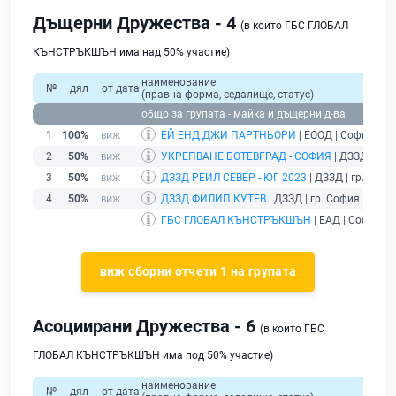
Дъщерни Дружества - 4
(в които ГБС ГЛОБАЛ
КЪНСТРЪКШЪН има над 50% участие)
наименование
№
дял
от дата
(правна форма, седалище, статус)
общо за групата - майка и дъщерни д-ва
1
100%
ЕЙ ЕНД ДЖИ ПАРТНЬОРИ
| ЕООД | София |
де
2
50%
УКРЕПВАНЕ БОТЕВГРАД - СОФИЯ
| ДЗЗД | гр.
3
50%
ДЗЗД РЕИЛ СЕВЕР - ЮГ 2023
| ДЗЗД | гр. Софи
4
50%
ДЗЗД ФИЛИП КУТЕВ
| ДЗЗД | гр. София |
разв
ГБС ГЛОБАЛ КЪНСТРЪКШЪН
| ЕАД | София |
д
виж сборни отчети 1 на групата
Асоциирани Дружества - 6
(в които ГБС
ГЛОБАЛ КЪНСТРЪКШЪН има под 50% участие)
наименование
№
дял
от дата