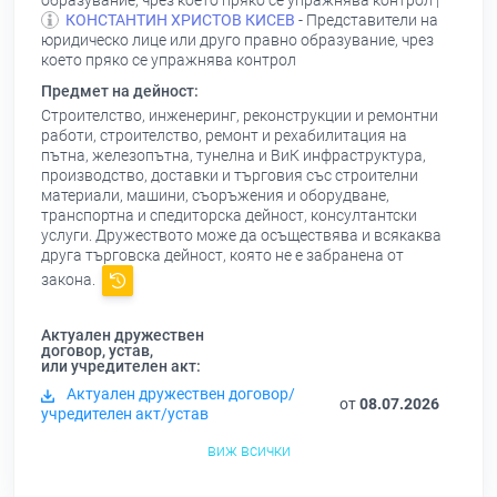
образувание, чрез което пряко се упражнява контрол |
КОНСТАНТИН ХРИСТОВ КИСЕВ
- Представители на
юридическо лице или друго правно образувание, чрез
което пряко се упражнява контрол
Предмет на дейност:
Строителство, инженеринг, реконструкции и ремонтни
работи, строителство, ремонт и рехабилитация на
пътна, железопътна, тунелна и ВиК инфраструктура,
производство, доставки и търговия със строителни
материали, машини, съоръжения и оборудване,
транспортна и спедиторска дейност, консултантски
услуги. Дружеството може да осъществява и всякаква
друга търговска дейност, която не е забранена от
закона.
Актуален дружествен
договор, устав,
или учредителен акт:
Актуален дружествен договор/
от
08.07.2026
учредителен акт/устав
виж всички