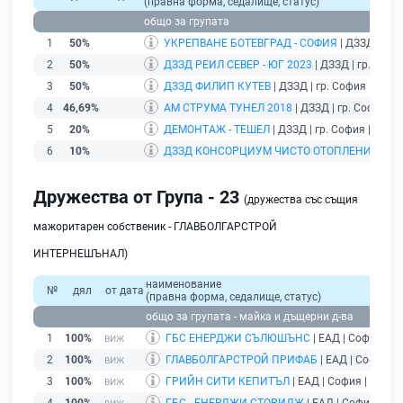
(правна форма, седалище, статус)
общо за групата
1
50%
УКРЕПВАНЕ БОТЕВГРАД - СОФИЯ
| ДЗЗД | гр.
2
50%
ДЗЗД РЕИЛ СЕВЕР - ЮГ 2023
| ДЗЗД | гр. Софи
3
50%
ДЗЗД ФИЛИП КУТЕВ
| ДЗЗД | гр. София |
разв
4
46,69%
АМ СТРУМА ТУНЕЛ 2018
| ДЗЗД | гр. София |
р
5
20%
ДЕМОНТАЖ - ТЕШЕЛ
| ДЗЗД | гр. София |
разв
6
10%
ДЗЗД КОНСОРЦИУМ ЧИСТО ОТОПЛЕНИЕ - П
Дружества от Група - 23
(дружества със същия
мажоритарен собственик - ГЛАВБОЛГАРСТРОЙ
ИНТЕРНЕШЪНАЛ)
наименование
№
дял
от дата
(правна форма, седалище, статус)
общо за групата - майка и дъщерни д-ва
1
100%
ГБС ЕНЕРДЖИ СЪЛЮШЪНС
| ЕАД | София |
де
2
100%
ГЛАВБОЛГАРСТРОЙ ПРИФАБ
| ЕАД | София |
3
100%
ГРИЙН СИТИ КЕПИТЪЛ
| ЕАД | София |
дейст