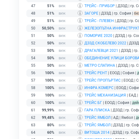
47
51%
ТРЕЙС - ПРИБОР
| ДЗЗД | гр. 
48
51%
ЗАГОРЕ
| ДЗЗД | гр. София |
бе
49
51%
ТРЕЙС - ПЛЕВЕН
| ДЗЗД | гр. С
50
50,50%
ЖЕЛЕЗОПЪТНА ИНФРАСТРУК
51
50%
ПОМОРИЕ 2020
| ДЗЗД | гр. С
52
50%
ДЗЗД СКОБЕЛЕВО 2022
| ДЗЗД 
53
50%
ДРАГАЛЕВЦИ 2021
| ДЗЗД | гр
54
50%
ОБЕДИНЕНИЕ УЛИЦИ БОРОВ
55
50%
МЕТРО СЛАТИНА
| ДЗЗД | гр. 
56
100%
ТРЕЙС РЕНТ
| ЕООД | София |
57
100%
ТРЕЙС ПРОПЪРТИС
| ЕООД | 
58
100%
ИНФРА КОМЕРС
| ЕООД | Софи
59
100%
ТРЕЙС МЕХАНИЗАЦИЯ
| ЕАД |
60
100%
ТРЕЙС БГ
| ЕООД | София |
дей
61
99,99%
ГАРА ПЛИСКА
| ДЗЗД | гр. Соф
62
99,48%
ТРЕЙС ЯМБОЛ
| АД | Ямбол |
д
63
80%
ТРЕЙС ЯМБОЛ
| ДЗЗД | гр. Соф
64
60%
ВИТОША 2014
| ДЗЗД | гр. Соф