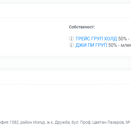
Собственост:
ТРЕЙС ГРУП ХОЛД
50% -
ДЖИ ПИ ГРУП
50% - мле
фия 1582, район Искър, ж.к. Дружба, бул. Проф. Цветан Лазаров, № 96