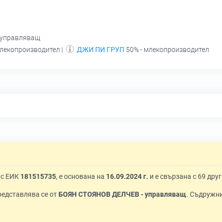
 управляващ
млекопроизводител |
ДЖИ ПИ ГРУП
50% - млекопроизводител
 с ЕИК
181515735
, е основана на
16.09.2024 г.
и е свързана с 69 дру
Представлява се от
БОЯН СТОЯНОВ ДЕЛЧЕВ - управляващ
. Съдружн