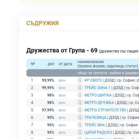
СЪДРУЖИЯ
Дружества от Група - 69
(дружества със същи
наименование
№
дял
от дата
(правна форма, седалище, статус)
общо за групата - майка и дъщерн
1
99,99%
КР СВОГЕ
| ДЗЗД | гр. София |
2
99,99%
ТРЕЙС ЗОНА 1
| ДЗЗД | гр. Соф
3
98%
МЕТРО ШИПКА
| ДЗЗД | гр. Со
4
98%
МЕТРО ДРУЖБА
| ДЗЗД | гр. С
5
97,99%
МЕТРО СТРОИТЕЛСТВО
| ДЗЗД 
6
95%
ТРАПЕЗИЦА
| ДЗЗД | гр. София
7
95%
ТРЕЙС ВИА
| ДЗЗД | гр. София 
8
95%
ЦАРИГРАДСКО
| ДЗЗД | гр. Со