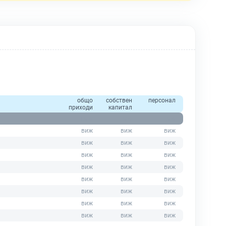
общо
собствен
персонал
приходи
капитал