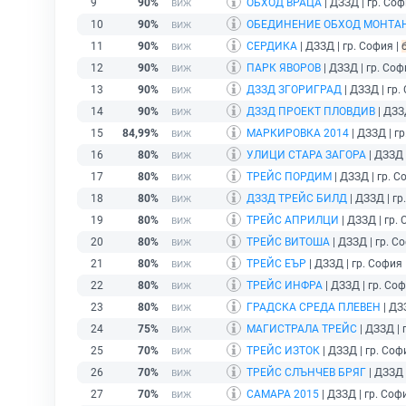
9
90%
ОБХОД ВРАЦА
| ДЗЗД | гр. Соф
10
90%
ОБЕДИНЕНИЕ ОБХОД МОНТА
11
90%
СЕРДИКА
| ДЗЗД | гр. София |
12
90%
ПАРК ЯВОРОВ
| ДЗЗД | гр. Соф
13
90%
ДЗЗД ЗГОРИГРАД
| ДЗЗД | гр.
14
90%
ДЗЗД ПРОЕКТ ПЛОВДИВ
| ДЗЗ
15
84,99%
МАРКИРОВКА 2014
| ДЗЗД | г
16
80%
УЛИЦИ СТАРА ЗАГОРА
| ДЗЗД 
17
80%
ТРЕЙС ПОРДИМ
| ДЗЗД | гр. С
18
80%
ДЗЗД ТРЕЙС БИЛД
| ДЗЗД | гр
19
80%
ТРЕЙС АПРИЛЦИ
| ДЗЗД | гр.
20
80%
ТРЕЙС ВИТОША
| ДЗЗД | гр. С
21
80%
ТРЕЙС ЕЪР
| ДЗЗД | гр. София 
22
80%
ТРЕЙС ИНФРА
| ДЗЗД | гр. Соф
23
80%
ГРАДСКА СРЕДА ПЛЕВЕН
| ДЗ
24
75%
МАГИСТРАЛА ТРЕЙС
| ДЗЗД | 
25
70%
ТРЕЙС ИЗТОК
| ДЗЗД | гр. Соф
26
70%
ТРЕЙС СЛЪНЧЕВ БРЯГ
| ДЗЗД 
27
70%
САМАРА 2015
| ДЗЗД | гр. Соф