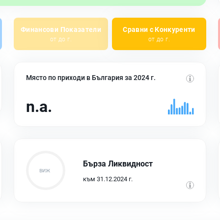
Финансови Показатели
Сравни с Конкуренти
от до г.
от до г.
Място по приходи в България за 2024 г.
n.a.
Бърза Ликвидност
към 31.12.2024 г.