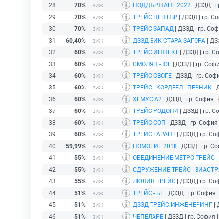
28
70%
ПОДДЪРЖАНЕ 2022
| ДЗЗД | г
29
70%
ТРЕЙС ЦЕНТЪР
| ДЗЗД | гр. С
30
70%
ТРЕЙС ЗАПАД
| ДЗЗД | гр. Соф
31
60,40%
ДЗЗД ВИК СТАРА ЗАГОРА
| ДЗ
32
60%
ТРЕЙС ИНЖЕКТ
| ДЗЗД | гр. С
33
60%
СМОЛЯН - ЮГ
| ДЗЗД | гр. Софи
34
60%
ТРЕЙС СВОГЕ
| ДЗЗД | гр. Соф
35
60%
ТРЕЙС - КОРДЕЕЛ - ПЕРНИК
| 
36
60%
ХЕМУС А2
| ДЗЗД | гр. София |
37
60%
ТРЕЙС РОДОПИ
| ДЗЗД | гр. С
38
60%
ТРЕЙС СОП
| ДЗЗД | гр. София
39
60%
ТРЕЙС ГАРАНТ
| ДЗЗД | гр. Со
40
59,99%
ПОМОРИЕ 2018
| ДЗЗД | гр. С
41
55%
ОБЕДИНЕНИЕ МЕТРО ТРЕЙС
|
42
55%
СДРУЖЕНИЕ ТРЕЙС - ВИАСТ
43
55%
ЛЮЛИН ТРЕЙС
| ДЗЗД | гр. Со
44
51%
ТРЕЙС - БГ
| ДЗЗД | гр. София 
45
51%
ДЗЗД ТРЕЙС ИНЖЕНЕРИНГ
| 
46
51%
ЧЕПЕЛАРЕ
| ДЗЗД | гр. София 