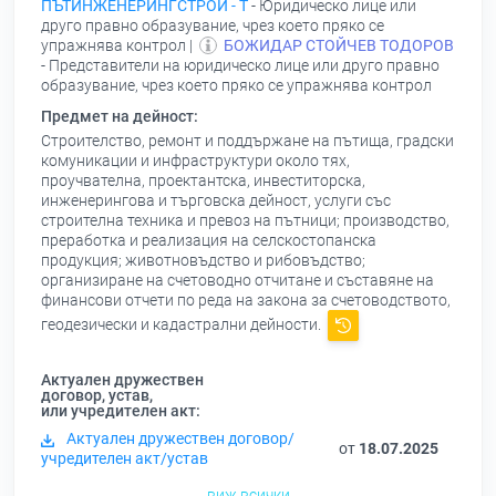
ПЪТИНЖЕНЕРИНГСТРОЙ - Т
- Юридическо лице или
друго правно образувание, чрез което пряко се
упражнява контрол |
БОЖИДАР СТОЙЧЕВ ТОДОРОВ
- Представители на юридическо лице или друго правно
образувание, чрез което пряко се упражнява контрол
Предмет на дейност:
Строителство, ремонт и поддържане на пътища, градски
комуникации и инфраструктури около тях,
проучвателна, проектантска, инвеститорска,
инженерингова и търговска дейност, услуги със
строителна техника и превоз на пътници; производство,
преработка и реализация на селскостопанска
продукция; животновъдство и рибовъдство;
организиране на счетоводно отчитане и съставяне на
финансови отчети по реда на закона за счетоводството,
геодезически и кадастрални дейности.
Актуален дружествен
договор, устав,
или учредителен акт:
Актуален дружествен договор/
от
18.07.2025
учредителен акт/устав
виж всички