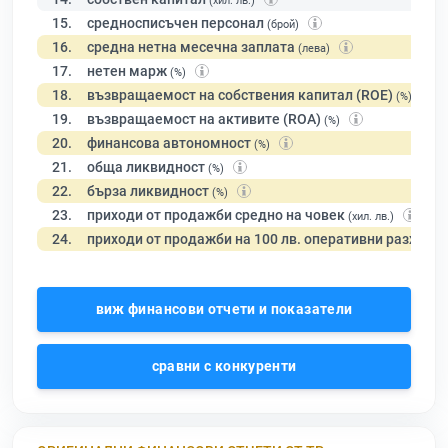
(хил. лв.)
15.
средносписъчен персонал
(брой)
16.
средна нетна месечна заплата
(лева)
17.
нетен марж
(%)
18.
възвращаемост на собствения капитал (ROE)
(%)
19.
възвращаемост на активите (ROA)
(%)
20.
финансова автономност
(%)
21.
обща ликвидност
(%)
22.
бърза ликвидност
(%)
23.
приходи от продажби средно на човек
(хил. лв.)
24.
приходи от продажби на 100 лв. оперативни разходи
виж финансови отчети и показатели
сравни с конкуренти