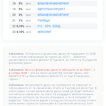
18
5%
ВЛАХОВ ИНЖЕНЕРИНГ
19
5%
ЕВРОТРАНСПРОЕКТ
20
3%
ВЛАХОВ ИНЖЕНЕРИНГ
21
1%
ПЪТИЩА
22
0,10%
П.С. - ЕРО - ЕООД
23
0,10%
МОНОЛИТ
Забележка:
Исторически финансови данни се поддържат от 2008
г. Ако липсва информация за години до 2024 г. , вероятно
дружеството е спряло дейност в годината, за която са последните
финансови данни.
Забележка:
Всички финансови данни в таблиците са за 2024 г. и
в хиляди лева
– ако за някои дружества липсват данни, най-
вероятно те са преустановили дейността си още в предходни
години.
Забележка:
Финансовите данни на компаниите се извличат от
публикуваните от тях финансови отчети в Търговския регистър. В
много редки случаи финансовите данни може да бъдат непълни
или неточно извлечени, за което са създадени автоматизирани
вътрешни контроли за тяхното откриване, и те се поправят от
редактор. Това отнема време с оглед на стотиците хиляди отчети,
които всяка година се публикуват в Търговския регистър, като