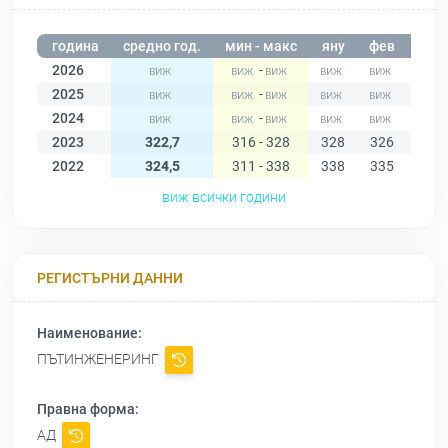
година
средно год.
мин - макс
яну
фев
мар
2026
-
2025
-
2024
-
2023
322,7
316 - 328
328
326
326
2022
324,5
311 - 338
338
335
334
виж всички години
РЕГИСТЪРНИ ДАННИ
Наименование:
ПЪТИНЖЕНЕРИНГ
Правна форма:
АД