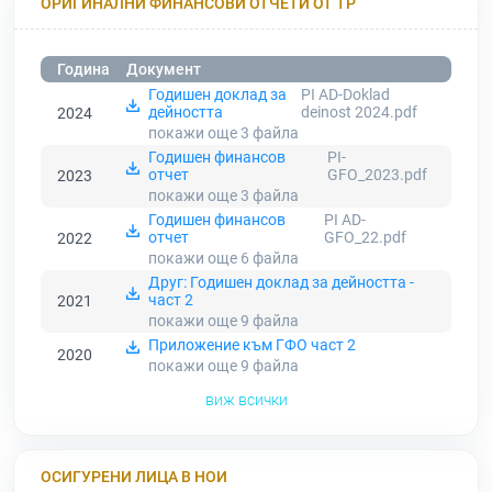
ОРИГИНАЛНИ ФИНАНСОВИ ОТЧЕТИ ОТ ТР
Година
Документ
Годишен доклад за
PI AD-Doklad
дейността
deinost 2024.pdf
2024
покажи още 3
файла
Годишен финансов
PI-
отчет
GFO_2023.pdf
2023
покажи още 3
файла
Годишен финансов
PI AD-
отчет
GFO_22.pdf
2022
покажи още 6
файла
Друг: Годишен доклад за дейността -
част 2
2021
покажи още 9
файла
Приложение към ГФО част 2
2020
покажи още 9
файла
виж всички
ОСИГУРЕНИ ЛИЦА В НОИ