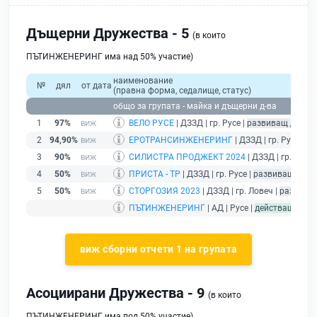
Дъщерни Дружества - 5
(в които
ПЪТИНЖЕНЕРИНГ има над 50% участие)
наименование
№
дял
от дата
(правна форма, седалище, статус)
общо за групата - майка и дъщерни д-ва
1
97%
ВЕЛО РУСЕ
| ДЗЗД | гр. Русе |
развиващ дейно
2
94,90%
ЕРОТРАНСИНЖЕНЕРИНГ
| ДЗЗД | гр. Русе |
ра
3
90%
СИЛИСТРА ПРОДЖЕКТ 2024
| ДЗЗД | гр. Русе 
4
50%
ПРИСТА - ТР
| ДЗЗД | гр. Русе |
развиващ дейн
5
50%
СТОРГОЗИЯ 2023
| ДЗЗД | гр. Ловеч |
развива
ПЪТИНЖЕНЕРИНГ
| АД | Русе |
действащ
- др
виж сборни отчети 1 на групата
Асоциирани Дружества - 9
(в които
ПЪТИНЖЕНЕРИНГ има под 50% участие)