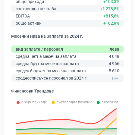
общо приходи
+103,3%
счетоводна печалба
+1 278,5%
EBITDA
+815,8%
общо активи
+102,9%
Месечни Нива на Заплати за 2024 г.
вид заплата / персонал
лева
средна нетна месечна заплата
4 048
средна брутна месечна заплата
4 966
среден бюджет за месечна заплата
5 610
средносписъчен персонал за 2024 г.
Финансови Трендове
общо приходи
счетоводна печалба
персонал
0