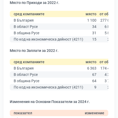
Място по Приходи за 2022 г.
сред компаниите
място
от общо
В България
1 100
277 019
В област Русе
34
6 851
В община Русе
31
5 883
По код на икономическа дейност (4211)
15
276
Място по Заплати за 2022 г.
сред компаниите
място
от общо
В България
6 363
174 403
В област Русе
67
4 390
В община Русе
64
3 764
По код на икономическа дейност (4211)
9
250
Изменения на Основни Показатели за 2024 г.
показател
изменение