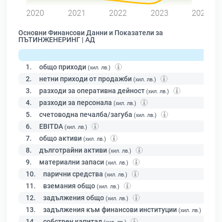
2020
2021
2022
2023
2024
Основни Финансови Данни и Показатели за
ПЪТИНЖЕНЕРИНГ | АД
1.
общо приходи
(хил. лв.)
2.
нетни приходи от продажби
(хил. лв.)
3.
разходи за оперативна дейност
(хил. лв.)
4.
разходи за персонала
(хил. лв.)
5.
счетоводна печалба/загуба
(хил. лв.)
6.
EBITDA
(хил. лв.)
7.
общо активи
(хил. лв.)
8.
дълготрайни активи
(хил. лв.)
9.
материални запаси
(хил. лв.)
10.
парични средства
(хил. лв.)
11.
вземания общо
(хил. лв.)
12.
задължения общо
(хил. лв.)
13.
задължения към финансови институции
(хил. лв.)
14.
собствен капитал