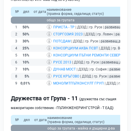
наименование
№
дял
от дата
(правна форма, седалище, статус)
общо за групата
1
50%
ПРИСТА - ТР
| ДЗЗД | гр. Русе |
развиващ дейн
2
50%
СТОРГОЗИЯ 2023
| ДЗЗД | гр. Ловеч |
развива
3
30%
ПОТСДАМ
| ДЗЗД | гр. Русе |
развиващ дейнос
4
25%
КОНСОРЦИУМ АКВА ПСВТ
| ДЗЗД | гр. Велико
5
15%
КОНСОРЦИУМ ПЪТНИ РЕМОНТИ СЕВЕР 2024
6
10%
РУСЕ 2013
| ДЗЗД | гр. Русе |
развиващ дейнос
7
10%
ДУНАВ МОСТ
| ДЗЗД | гр. София |
развиващ де
8
5%
РУСЕ КРЪГОВО
| ДЗЗД | гр. Русе |
развиващ де
9
0,01%
МОНОЛИТПЪТКОНСУЛТ ГРУП
| ДЗЗД | гр. Русе
Дружества от Група - 11
(дружества със същия
мажоритарен собственик - ПЪТИНЖЕНЕРИНГСТРОЙ - Т ЕАД)
наименование
№
дял
от дата
(правна форма, седалище, статус)
общо за групата - майка и дъщерни д-ва