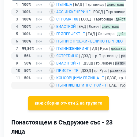
1
100%
ПЪТИЩА
| ЕАД | Търговище |
действащ
2
100%
АСС ИНЖЕНЕРИНГ
| ЕООД | Търговище |
дейс
3
100%
СТРОМАТ 08
| ЕООД | Търговище |
действащ
4
100%
ВИАСТРОЙ
| ЕАД | Ловеч |
действащ
5
100%
ПЪТПЕРФЕКТ - Т
| ЕАД | Силистра |
действащ
6
100%
ПЪТНИ СТРОЕЖИ - ВЕЛИКО ТЪРНОВО
| ЕАД |
7
99,86%
ПЪТИНЖЕНЕРИНГ
| АД | Русе |
действащ
8
56%
ЯСТРЕБИНО
| ДЗЗД | гр. Търговище |
развива
9
50%
ВИАСТРОЙ - Т
| ДЗЗД | гр. Ловеч |
развиващ д
10
50%
ПРИСТА - ТР
| ДЗЗД | гр. Русе |
развиващ дейн
11
50%
КОНСОРЦИУМ ПЪТИЩА - Т
| ДЗЗД | гр. Шумен
ПЪТИНЖЕНЕРИНГСТРОЙ - Т
| ЕАД | Търговищ
виж сборни отчети 2 на групата
Понастоящем в Съдружие със - 23
лица