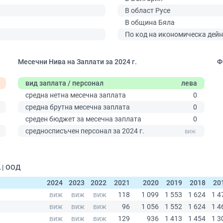
В област Русе
В община Бяла
По код на икономическа дейн
Месечни Нива на Заплати за 2024 г.
Ф
вид заплата / персонал
лева
средна нетна месечна заплата
0
средна брутна месечна заплата
0
среден бюджет за месечна заплата
0
0
средносписъчен персонал за 2024 г.
 | ООД
2024
2023
2022
2021
2020
2019
2018
20