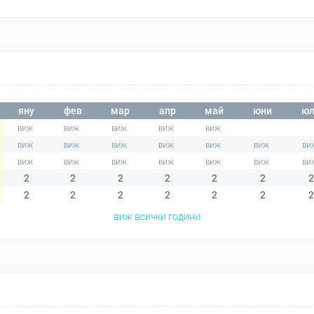
яну
фев
мар
апр
май
юни
юл
2
2
2
2
2
2
2
2
2
2
2
2
2
2
виж всички години