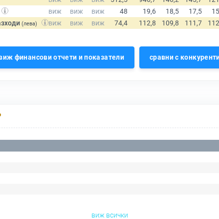
азходи
(лева)
виж финансови отчети и показатели
сравни с конкурент
Р
виж всички