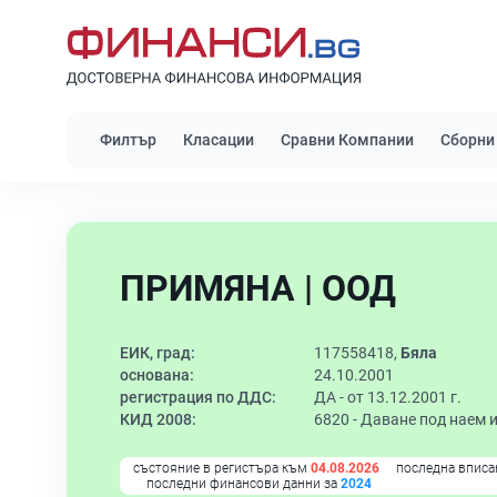
Филтър
Класации
Сравни Компании
Сборни
ПРИМЯНА | ООД
ЕИК, град:
117558418,
Бяла
основана:
24.10.2001
регистрация по ДДС:
ДА - от 13.12.2001 г.
КИД 2008:
6820 -
Даване под наем 
състояние в регистъра към
04.08.2026
последна вписа
последни финансови данни за
2024