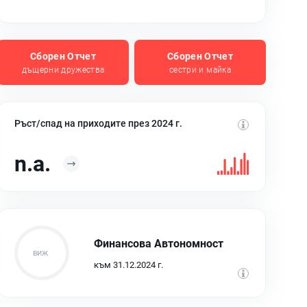
Сборен Отчет
Сборен Отчет
дъщерни дружества
сестри и майка
Ръст/спад на приходите през 2024 г.
n.a.
Финансова Автономност
към 31.12.2024 г.