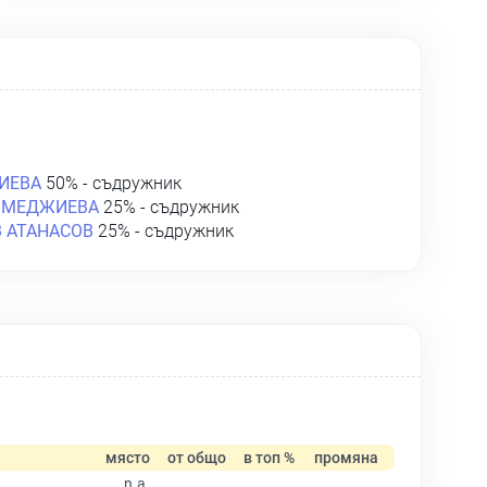
ИЕВА
50% - съдружник
ШМЕДЖИЕВА
25% - съдружник
 АТАНАСОВ
25% - съдружник
място
от общо
в топ %
промяна
n.a.