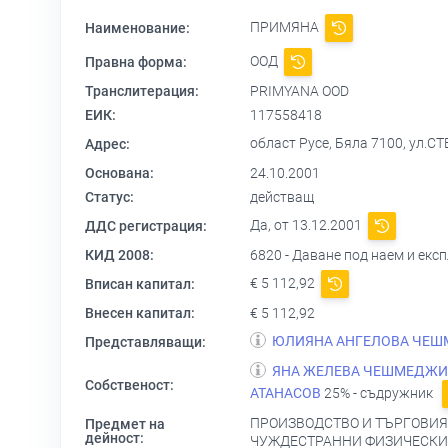
ПРИМЯНА
Наименование:
ООД
Правна форма:
Транслитерация:
PRIMYANA OOD
ЕИК:
117558418
област Русе, Бяла 7100, ул
Адрес:
Основана:
24.10.2001
Статус:
действащ
Да, от 13.12.2001
ДДС регистрация:
КИД 2008:
6820 - Даване под наем и ек
€ 5 112,92
Вписан капитал:
Внесен капитал:
€ 5 112,92
ЮЛИЯНА АНГЕЛОВА ЧЕ
Представляващи:
ЯНА ЖЕЛЕВА ЧЕШМЕДЖИ
Собственост:
АТАНАСОВ
25% - съдружник
ПРОИЗВОДСТВО И ТЪРГОВИЯ
Предмет на
дейност:
ЧУЖДЕСТРАННИ ФИЗИЧЕСКИ 