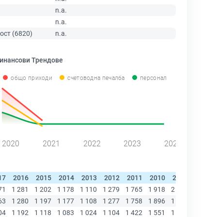
n.a.
n.a.
ост (6820)
n.a.
инансови Трендове
общо приходи
счетоводна печалба
персонал
2020
2021
2022
2023
2024
17
2016
2015
2014
2013
2012
2011
2010
2009
2008