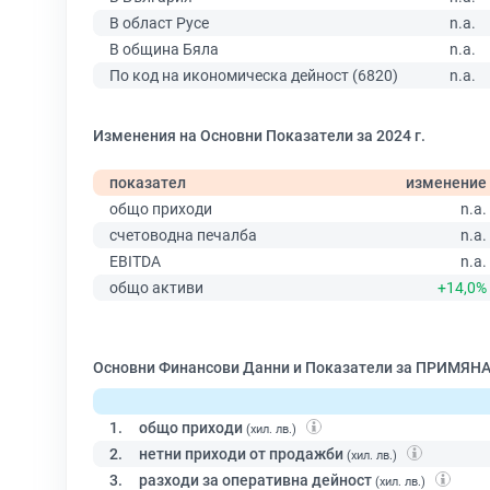
В област Русе
n.a.
В община Бяла
n.a.
По код на икономическа дейност (6820)
n.a.
Изменения на Основни Показатели за 2024 г.
показател
изменение
общо приходи
n.a.
счетоводна печалба
n.a.
EBITDA
n.a.
общо активи
+14,0%
Основни Финансови Данни и Показатели за ПРИМЯНА
1.
общо приходи
(хил. лв.)
2.
нетни приходи от продажби
(хил. лв.)
3.
разходи за оперативна дейност
(хил. лв.)