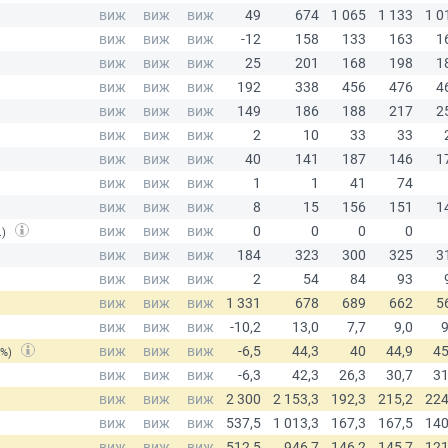
.)
(%)