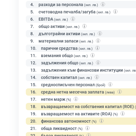
4.
разходи за персонала
(хил. лв.)
5.
счетоводна печалба/загуба
(хил. лв.)
6.
EBITDA
(хил. лв.)
7.
общо активи
(хил. лв.)
8.
дълготрайни активи
(хил. лв.)
9.
материални запаси
(хил. лв.)
10.
парични средства
(хил. лв.)
11.
вземания общо
(хил. лв.)
12.
задължения общо
(хил. лв.)
13.
задължения към финансови институции
(хил. лв
14.
собствен капитал
(хил. лв.)
15.
средносписъчен персонал
(брой)
16.
средна нетна месечна заплата
(лева)
17.
нетен марж
(%)
18.
възвращаемост на собствения капитал (ROE)
19.
възвращаемост на активите (ROA)
(%)
20.
финансова автономност
(%)
21.
обща ликвидност
(%)
22.
бърза ликвидност