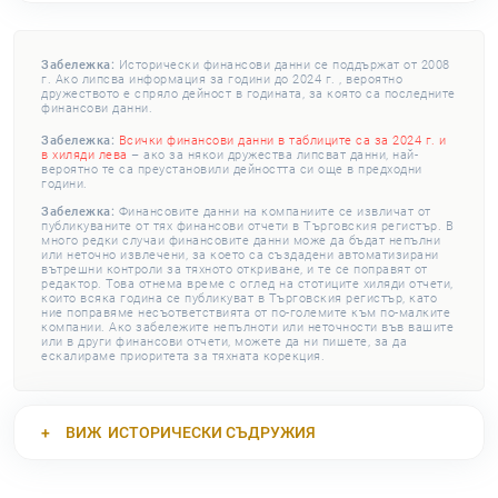
Забележка:
Исторически финансови данни се поддържат от 2008
г. Ако липсва информация за години до 2024 г. , вероятно
дружеството е спряло дейност в годината, за която са последните
финансови данни.
Забележка:
Всички финансови данни в таблиците са за 2024 г. и
в хиляди лева
– ако за някои дружества липсват данни, най-
вероятно те са преустановили дейността си още в предходни
години.
Забележка:
Финансовите данни на компаниите се извличат от
публикуваните от тях финансови отчети в Търговския регистър. В
много редки случаи финансовите данни може да бъдат непълни
или неточно извлечени, за което са създадени автоматизирани
вътрешни контроли за тяхното откриване, и те се поправят от
редактор. Това отнема време с оглед на стотиците хиляди отчети,
които всяка година се публикуват в Търговския регистър, като
ние поправяме несъответствията от по-големите към по-малките
компании. Ако забележите непълноти или неточности във вашите
или в други финансови отчети, можете да ни пишете, за да
ескалираме приоритета за тяхната корекция.
ВИЖ
ИСТОРИЧЕСКИ СЪДРУЖИЯ