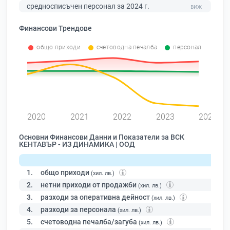
средносписъчен персонал за 2024 г.
Финансови Трендове
общо приходи
счетоводна печалба
персонал
2020
2021
2022
2023
2024
Основни Финансови Данни и Показатели за ВСК
КЕНТАВЪР - ИЗ ДИНАМИКА | ООД
1.
общо приходи
(хил. лв.)
2.
нетни приходи от продажби
(хил. лв.)
3.
разходи за оперативна дейност
(хил. лв.)
4.
разходи за персонала
(хил. лв.)
5.
счетоводна печалба/загуба
(хил. лв.)