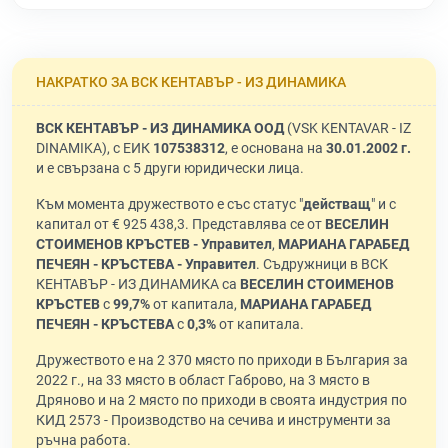
НАКРАТКО ЗА ВСК КЕНТАВЪР - ИЗ ДИНАМИКА
ВСК КЕНТАВЪР - ИЗ ДИНАМИКА ООД
(VSK KENTAVAR - IZ
DINAMIKA), с ЕИК
107538312
, е основана на
30.01.2002 г.
и е свързана с 5 други юридически лица.
Към момента дружеството е със статус "
действащ
" и с
капитал от € 925 438,3. Представлява се от
ВЕСЕЛИН
СТОИМЕНОВ КРЪСТЕВ - Управител
,
МАРИАНА ГАРАБЕД
ПЕЧЕЯН - КРЪСТЕВА - Управител
. Съдружници в ВСК
КЕНТАВЪР - ИЗ ДИНАМИКА са
ВЕСЕЛИН СТОИМЕНОВ
КРЪСТЕВ
с
99,7%
от капитала,
МАРИАНА ГАРАБЕД
ПЕЧЕЯН - КРЪСТЕВА
с
0,3%
от капитала.
Дружеството е на 2 370 място по приходи в България за
2022 г., на 33 място в област Габрово, на 3 място в
Дряново и на 2 място по приходи в своята индустрия по
КИД 2573 - Производство на сечива и инструменти за
ръчна работа.