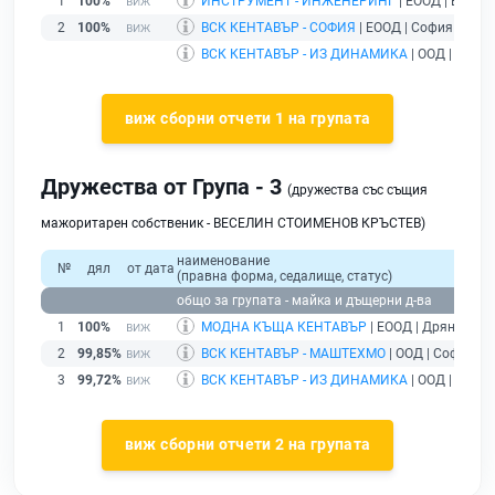
1
100%
ИНСТРУМЕНТ - ИНЖЕНЕРИНГ
| ЕООД | Велинг
2
100%
ВСК КЕНТАВЪР - СОФИЯ
| ЕООД | София |
дейс
ВСК КЕНТАВЪР - ИЗ ДИНАМИКА
| ООД | Дряно
виж сборни отчети 1 на групата
Дружества от Група - 3
(дружества със същия
мажоритарен собственик - ВЕСЕЛИН СТОИМЕНОВ КРЪСТЕВ)
наименование
№
дял
от дата
(правна форма, седалище, статус)
общо за групата - майка и дъщерни д-ва
1
100%
МОДНА КЪЩА КЕНТАВЪР
| ЕООД | Дряново |
2
99,85%
ВСК КЕНТАВЪР - МАШТЕХМО
| ООД | София |
д
3
99,72%
ВСК КЕНТАВЪР - ИЗ ДИНАМИКА
| ООД | Дряно
виж сборни отчети 2 на групата