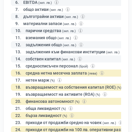
6.
EBITDA
(хил. лв.)
7.
общо активи
(хил. лв.)
8.
дълготрайни активи
(хил. лв.)
9.
материални запаси
(хил. лв.)
10.
парични средства
(хил. лв.)
11.
вземания общо
(хил. лв.)
12.
задължения общо
(хил. лв.)
13.
задължения към финансови институции
(хил. лв.)
14.
собствен капитал
(хил. лв.)
15.
средносписъчен персонал
(брой)
16.
средна нетна месечна заплата
(лева)
17.
нетен марж
(%)
18.
възвращаемост на собствения капитал (ROE)
(%)
19.
възвращаемост на активите (ROA)
(%)
20.
финансова автономност
(%)
21.
обща ликвидност
(%)
22.
бърза ликвидност
(%)
23.
приходи от продажби средно на човек
(хил. лв.)
24.
приходи от продажби на 100 лв. оперативни разходи