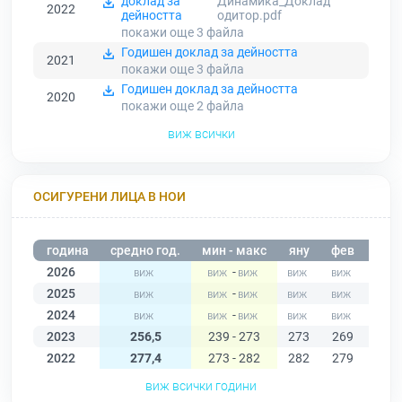
доклад за
Динамика_Доклад
2022
дейността
одитор.pdf
покажи още 3
файла
Годишен доклад за дейността
2021
покажи още 3
файла
Годишен доклад за дейността
2020
покажи още 2
файла
виж всички
ОСИГУРЕНИ ЛИЦА В НОИ
година
средно год.
мин - макс
яну
фев
мар
2026
-
2025
-
2024
-
2023
256,5
239 - 273
273
269
264
2022
277,4
273 - 282
282
279
281
виж всички години