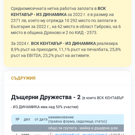
Средномесечната нетна работна заплата в
ВСК
КЕНТАВЪР - ИЗ ДИНАМИКА
за 2022 г. е в размер на
2371 лв, което му отрежда 10 292 място по заплати в
България за 2022 г., на 62 място в област Габрово, на 6
място в община Дряново и 2 по КИД - 2573.
За 2024 г.
ВСК КЕНТАВЪР - ИЗ ДИНАМИКА
реализира
8,9% ръст на приходите, 11,1% ръст на печалбата, 25,8%
ръст на EBITDA, 23,2% ръст на активите.
СЪДРУЖИЯ
Дъщерни Дружества - 2
(в които ВСК КЕНТАВЪР
- ИЗ ДИНАМИКА има над 50% участие)
наименование
№
дял
от дата
(правна форма, седалище, статус)
общо за групата - майка и дъщерни д-ва