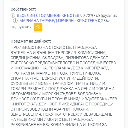
Собственост:
ВЕСЕЛИН СТОИМЕНОВ КРЪСТЕВ
99,72% - съдружник
|
МАРИАНА ГАРАБЕД ПЕЧЕЯН - КРЪСТЕВА
0,28% -
съдружник
Предмет на дейност:
ПРОИЗВОДСТВО НА СТОКИ С ЦЕЛ ПРОДАЖБА.
ВЪТРЕШНА И ВЪНШНА ТЪРГОВИЯ. КОМИСИОННА,
СПЕДИЦИОННА, СКЛАДОВА, ЛИЗИНГОВА ДЕЙНОСТ.
ТЪРГОВСКО ПРЕДСТАВИТЕЛСТВО И ПОСРЕДНИЧЕСТВО.
ИНФОРМАЦИОННА, РЕКЛАМНА /БЕЗ КНИГОПЕЧАТ/,
ПРОГРАМНА, МАРКЕТИНГОВА, ТУРИСТИЧЕСКА,
СПОРТНА /ТРЕНЪОРСКИ УСЛУГИ/ ДЕЙНОСТИ.
СУХОПЪТЕН И ВОДЕН ТРАНСПОРТ НА ПЪТНИЦИ И
ТОВАРИ. РЕМОНТ И ПОДДРЪЖКА НА ЛЕКИ И ТОВАРНИ
АВТОМОБИЛИ И МОРСКИ СЪДОВЕ. ВОДОЛАЗНА
ДЕЙНОСТ /УСЛУГИ И ПРОУЧВАНИЯ/. ИЗДАТЕЛСКА /БЕЗ
КНИГОПЕЧАТ/ ДЕЙНОСТ. ЛИКВИДИРАНЕ ПОСЛЕДИЦИ
ОТ ПРОИЗВОДСТВЕНИ АВАРИИ, ПОЖАРИ,
ЗЕМЕТРЕСЕНИЯ. ПОКУПКА, СТРОЕЖ И ОБЗАВЕЖДАНЕ
НА НЕДВИЖИМИ ИМОТИ С ЦЕЛ ПРОДАЖБА.
РАЗКРИВАНЕ НА ЕЗИКОВИ УЧИЛИЩА И ШКОЛИ ЗА