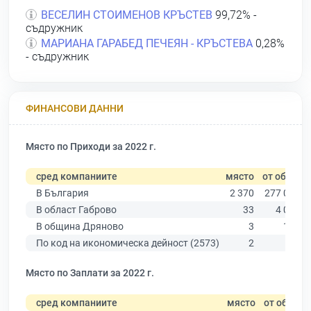
ВЕСЕЛИН СТОИМЕНОВ КРЪСТЕВ
99,72% -
съдружник
МАРИАНА ГАРАБЕД ПЕЧЕЯН - КРЪСТЕВА
0,28%
- съдружник
ФИНАНСОВИ ДАННИ
Място по Приходи за 2022 г.
сред компаниите
място
от общо
В България
2 370
277 019
В област Габрово
33
4 019
В община Дряново
3
187
По код на икономическа дейност (2573)
2
34
Място по Заплати за 2022 г.
сред компаниите
място
от общо