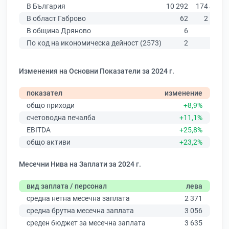
В България
10 292
174 403
В област Габрово
62
2 514
В община Дряново
6
116
По код на икономическа дейност (2573)
2
23
Изменения на Основни Показатели за 2024 г.
показател
изменение
общо приходи
+8,9%
счетоводна печалба
+11,1%
EBITDA
+25,8%
общо активи
+23,2%
Месечни Нива на Заплати за 2024 г.
вид заплата / персонал
лева
средна нетна месечна заплата
2 371
средна брутна месечна заплата
3 056
среден бюджет за месечна заплата
3 635